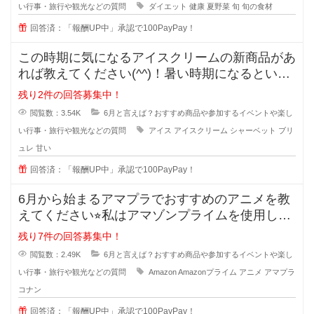
い行事・旅行や観光などの質問
ダイエット
健康
夏野菜
旬
旬の食材
回答済：「報酬UP中」承認で100PayPay！
この時期に気になるアイスクリームの新商品があ
れば教えてください(^^)！暑い時期になるといろ
んなアイスが販売されますよね
残り2件の回答募集中！
閲覧数：3.54K
6月と言えば？おすすめ商品や参加するイベントや楽し
い行事・旅行や観光などの質問
アイス
アイスクリーム
シャーベット
ブリ
ュレ
甘い
回答済：「報酬UP中」承認で100PayPay！
6月から始まるアマプラでおすすめのアニメを教
えてください⭐︎私はアマゾンプライムを使用して
います。
残り7件の回答募集中！
閲覧数：2.49K
6月と言えば？おすすめ商品や参加するイベントや楽し
い行事・旅行や観光などの質問
Amazon
Amazonプライム
アニメ
アマプラ
コナン
回答済：「報酬UP中」承認で100PayPay！