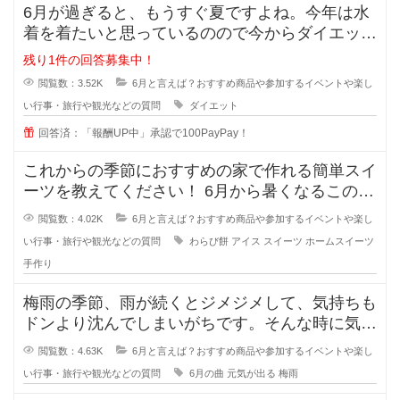
6月が過ぎると、もうすぐ夏ですよね。今年は水
着を着たいと思っているのので今からダイエット
を頑張ろうと思っています。
残り1件の回答募集中！
閲覧数：3.52K
6月と言えば？おすすめ商品や参加するイベントや楽し
い行事・旅行や観光などの質問
ダイエット
回答済：「報酬UP中」承認で100PayPay！
これからの季節におすすめの家で作れる簡単スイ
ーツを教えてください！ 6月から暑くなるこの季
節におすすめの子どもと作
閲覧数：4.02K
6月と言えば？おすすめ商品や参加するイベントや楽し
い行事・旅行や観光などの質問
わらび餅
アイス
スイーツ
ホームスイーツ
手作り
梅雨の季節、雨が続くとジメジメして、気持ちも
ドンより沈んでしまいがちです。そんな時に気持
ちを晴れやかにしてくれるおすすめ
閲覧数：4.63K
6月と言えば？おすすめ商品や参加するイベントや楽し
い行事・旅行や観光などの質問
6月の曲
元気が出る
梅雨