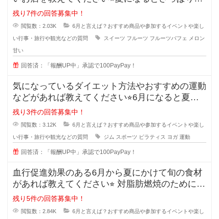
たものを食べたく
残り7件の回答募集中！
閲覧数：2.03K
6月と言えば？おすすめ商品や参加するイベントや楽し
い行事・旅行や観光などの質問
スイーツ
フルーツ
フルーツパフェ
メロン
甘い
回答済：「報酬UP中」承認で100PayPay！
気になっているダイエット方法やおすすめの運動
などがあれば教えてください⭐︎6月になると夏直
前！とダイエット
残り3件の回答募集中！
閲覧数：3.12K
6月と言えば？おすすめ商品や参加するイベントや楽し
い行事・旅行や観光などの質問
ジム
スポーツ
ピラティス
ヨガ
運動
回答済：「報酬UP中」承認で100PayPay！
血行促進効果のある6月から夏にかけて旬の食材
があれば教えてください⭐︎ 対脂肪燃焼のために血
行を促進
残り5件の回答募集中！
閲覧数：2.84K
6月と言えば？おすすめ商品や参加するイベントや楽し