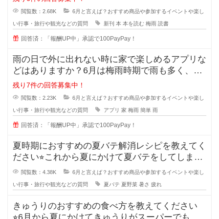
閲覧数：2.68K
6月と言えば？おすすめ商品や参加するイベントや楽し
い行事・旅行や観光などの質問
新刊
本
本を読む
梅雨
読書
回答済：「報酬UP中」承認で100PayPay！
雨の日で外に出れない時に家で楽しめるアプリな
どはありますか？6月は梅雨時期で雨も多く、な
かなか外に出づらい季節ですよね。
残り7件の回答募集中！
閲覧数：2.23K
6月と言えば？おすすめ商品や参加するイベントや楽し
い行事・旅行や観光などの質問
アプリ
家
梅雨
簡単
雨
回答済：「報酬UP中」承認で100PayPay！
夏時期におすすめの夏バテ解消レシピを教えてく
ださい⭐︎これから夏にかけて夏バテをしてしまう
人も増えてきます
閲覧数：4.38K
6月と言えば？おすすめ商品や参加するイベントや楽し
い行事・旅行や観光などの質問
夏バテ
夏野菜
暑さ
疲れ
きゅうりのおすすめの食べ方を教えてください
⭐︎6月から夏にかけてきゅうりがスーパーでも安