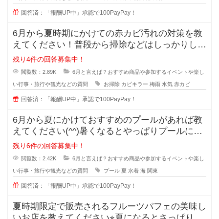
回答済：「報酬UP中」承認で100PayPay！
6月から夏時期にかけての赤カビ汚れの対策を教
えてください！普段から掃除などはしっかりして
いるつもりなのですが、洗面所など
残り4件の回答募集中！
閲覧数：2.89K
6月と言えば？おすすめ商品や参加するイベントや楽し
い行事・旅行や観光などの質問
お掃除
カビキラー
梅雨
水気
赤カビ
回答済：「報酬UP中」承認で100PayPay！
6月から夏にかけておすすめのプールがあれば教
えてください(^^)暑くなるとやっぱりプールに行
きたくなりますよね+
残り6件の回答募集中！
閲覧数：2.42K
6月と言えば？おすすめ商品や参加するイベントや楽し
い行事・旅行や観光などの質問
プール
夏
水着
海
関東
回答済：「報酬UP中」承認で100PayPay！
夏時期限定で販売されるフルーツパフェの美味し
いお店を教えてください⭐︎夏になるとさっぱりし