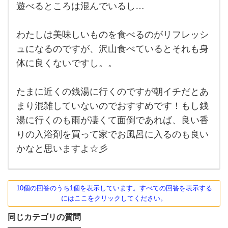
遊べるところは混んでいるし…
気が
滅入
る事
が多
わたしは美味しいものを食べるのがリフレッシ
いで
すよ
ュになるのですが、沢山食べているとそれも身
ね。
体に良くないですし。。
外で
思い
っき
り体
たまに近くの銭湯に行くのですが朝イチだとあ
を動
かす
まり混雑していないのでおすすめです！もし銭
事も
湯に行くのも雨が凄くて面倒であれば、良い香
難し
いし
りの入浴剤を買って家でお風呂に入るのも良い
かなと思いますよ☆彡
10個の回答のうち1個を表示しています。すべての回答を表示する
にはここをクリックしてください。
同じカテゴリの質問