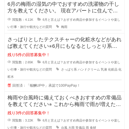
6月の梅雨の湿気の中でおすすめの洗濯物の干し
方を教えてください。 現在アパートに住んでい
ますが、この時期の湿気で洗
閲覧数：4.11K
6月と言えば？おすすめ商品や参加するイベントや楽し
い行事・旅行や観光などの質問
梅雨
さっぱりとしたテクスチャーの化粧水などがあれ
ば教えてください⭐︎6月にもなるとしっとり系の
ものからさっぱり
残り5件の回答募集中！
閲覧数：2.65K
6月と言えば？おすすめ商品や参加するイベントや楽し
い行事・旅行や観光などの質問
さっぱり系
ハンドクリーム
乳液
化粧品
化
粧水
回答済：「報酬UP中」承認で100PayPay！
梅雨や台風時に備えておくべきおすすめの常備品
を教えてください⭐︎ これから梅雨で雨が増えた
り、台風で
残り3件の回答募集中！
閲覧数：3.22K
6月と言えば？おすすめ商品や参加するイベントや楽し
い行事・旅行や観光などの質問
台風
大雨
常備品
雨
食材