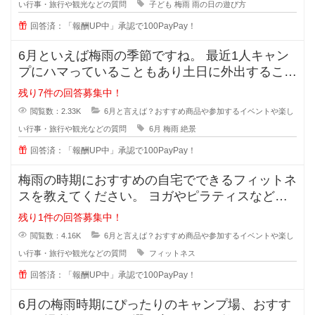
い行事・旅行や観光などの質問
子ども
梅雨
雨の日の遊び方
回答済：「報酬UP中」承認で100PayPay！
6月といえば梅雨の季節ですね。 最近1人キャン
プにハマっていることもあり土日に外出すること
が増えましたが、雨だと気
残り7件の回答募集中！
閲覧数：2.33K
6月と言えば？おすすめ商品や参加するイベントや楽し
い行事・旅行や観光などの質問
6月
梅雨
絶景
回答済：「報酬UP中」承認で100PayPay！
梅雨の時期におすすめの自宅でできるフィットネ
スを教えてください。 ヨガやピラティスなど、
具体的なプログラムや道具が
残り1件の回答募集中！
閲覧数：4.16K
6月と言えば？おすすめ商品や参加するイベントや楽し
い行事・旅行や観光などの質問
フィットネス
回答済：「報酬UP中」承認で100PayPay！
6月の梅雨時期にぴったりのキャンプ場、おすす