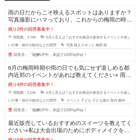
雨の日だからこそ映えるスポットはありますか？
写真撮影にハマっており、これからの梅雨の時期
はせっかくなので雨をテーマにした
残り2件の回答募集中！
閲覧数：4.70K
6月と言えば？おすすめ商品や参加するイベントや楽し
い行事・旅行や観光などの質問
写真
映えスポット
梅雨
雨
回答済：「報酬UP中」承認で100PayPay！
6月の梅雨時期や雨の日でも気にせず楽しめる都
内近郊のイベントがあれば教えてください⭐︎ 雨の
日だとな
残り4件の回答募集中！
閲覧数：3.14K
6月と言えば？おすすめ商品や参加するイベントや楽し
い行事・旅行や観光などの質問
イベント
子ども
子ども連れ
室内
都内
回答済：「報酬UP中」承認で100PayPay！
最近販売しているおすすめのスイーツを教えてく
ださい⭐︎私は大会出場のためにボディメイクをし
ていて、いつも高
残り5件の回答募集中！