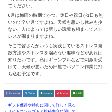
6月
てください。
を乗
6月は梅雨の時期でかつ、休日や祝日が1日も無
り切
いので辛い月ですよね。天候も悪いし休みも少
る趣
ない、人によっては新しい環境も相まってスト
味や
レスが溜まりますよね。
ス
そこで皆さんがいつも実践しているストレス発
ト
散方法やストレスを溜めない趣味などがあれば
レ
知りたいです。私はギャンブルなどで刺激を受
ス発
けて、天候が悪いため部屋でパソコン作業に打
散方
ち込む予定です。
法を
教え
て
Facebook
Twitter
Hatena
Pocket
LINE
く
・ギフト獲得や特典に関して詳しく見る
だ
・サイトコンセプトと投稿内容に関して