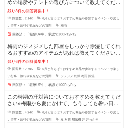
めの場所やテントの選び方について教えてくださ
い。 雨でも楽しめる工夫が
残り8件の回答募集中！
閲覧数：2.14K
6月と言えば？おすすめ商品や参加するイベントや楽し
い行事・旅行や観光などの質問
梅雨
回答済：「報酬UP中」承認で100PayPay！
梅雨のジメジメした部屋をしっかり除湿してくれ
るおすすめのアイテムがあれば教えてください⭐︎
これから
残り6件の回答募集中！
閲覧数：2.79K
6月と言えば？おすすめ商品や参加するイベントや楽し
い行事・旅行や観光などの質問
ジメジメ
乾燥
梅雨
除湿
回答済：「報酬UP中」承認で100PayPay！
この時期の汗対策についておすすめを教えてくだ
さい⭐︎梅雨から夏にかけて、もうしても暑い日が
続き、外を歩いて
閲覧数：4.24K
6月と言えば？おすすめ商品や参加するイベントや楽し
い行事・旅行や観光などの質問
夏
対策
扇風機
汗
汗っかき