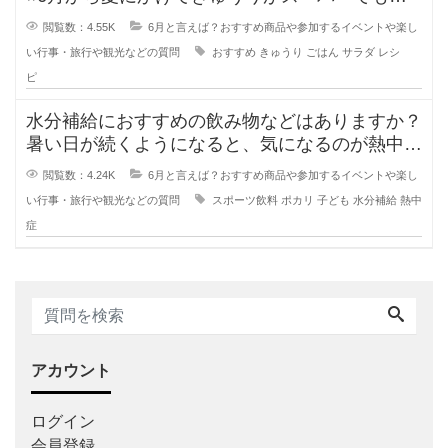
くなり、食卓に出て
閲覧数：4.55K
6月と言えば？おすすめ商品や参加するイベントや楽し
い行事・旅行や観光などの質問
おすすめ
きゅうり
ごはん
サラダ
レシ
ピ
水分補給におすすめの飲み物などはありますか？
暑い日が続くようになると、気になるのが熱中症
対策の水分補給ですよね。
閲覧数：4.24K
6月と言えば？おすすめ商品や参加するイベントや楽し
い行事・旅行や観光などの質問
スポーツ飲料
ポカリ
子ども
水分補給
熱中
症
アカウント
ログイン
会員登録