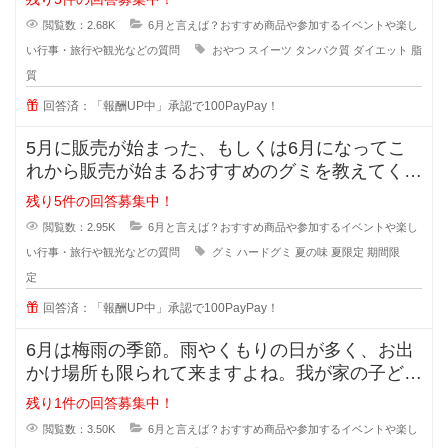
閲覧数：2.68K
6月と言えば？おすすめ商品や参加するイベントや楽し
い行事・旅行や観光などの質問
おやつ
スイーツ
タンパク質
ダイエット
脂
質
回答済：「報酬UP中」承認で100PayPay！
5月に販売が始まった、もしくは6月になってこ
れから販売が始まるおすすめのグミを教えてくだ
さい⭐︎夏前になる
残り5件の回答募集中！
閲覧数：2.95K
6月と言えば？おすすめ商品や参加するイベントや楽し
い行事・旅行や観光などの質問
グミ
ハードグミ
夏の味
夏限定
期間限
定
回答済：「報酬UP中」承認で100PayPay！
6月は梅雨の季節。雨やくもりの日が多く、お出
かけ場所も限られて来ますよね。我が家の子ども
にとっては公園で遊べないのがスト
残り1件の回答募集中！
閲覧数：3.50K
6月と言えば？おすすめ商品や参加するイベントや楽し