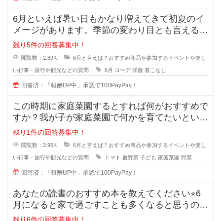
6月といえば暑い日もかなり増えてきて初夏のイ
メージがあります。季節の変わり目とも言える季
節ですが、服装にいつも困ってしま
残り5件の回答募集中！
閲覧数：2.89K
6月と言えば？おすすめ商品や参加するイベントや楽し
い行事・旅行や観光などの質問
6月
コーデ
洋服
着こなし
回答済：「報酬UP中」承認で100PayPay！
この時期に家庭菜園するとすれば何がおすすめで
すか？我が子が家庭菜園で何かを育てたいという
のですが、今の6月くらいから植え
残り1件の回答募集中！
閲覧数：3.95K
6月と言えば？おすすめ商品や参加するイベントや楽し
い行事・旅行や観光などの質問
トマト
夏野菜
子ども
家庭菜園
野菜
回答済：「報酬UP中」承認で100PayPay！
あなたの読書のおすすめ本を教えてください⭐︎6
月になると家で過ごすことも多くなると思うの
で、たくさん本を読
残り6件の回答募集中！