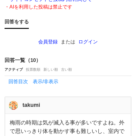
さ
・AIを利用した投稿は禁止です
い。
6月
回答をする
は梅
雨の
会員登録
または
ログイン
時期
で
回答一覧（
10
）
か
アクティブ
投票数順
新しい順
古い順
つ、
回答目次 表示/非表示
休日
や祝
日が
takumi
1
梅雨の時期は気が滅入る事が多いですよね。外
梅雨
の時
で思いっきり体を動かす事も難しいし、室内で
期は