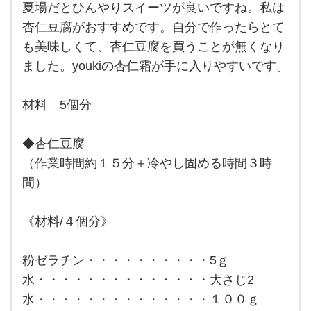
夏場だとひんやりスイーツが良いですね。私は
夏場
だと
杏仁豆腐がおすすめです。自分で作ったらとて
ひん
も美味しくて、杏仁豆腐を買うことが無くなり
やり
スイ
ました。youkiの杏仁霜が手に入りやすいです。
ーツ
が良
いで
す
材料 5個分
ね。
私は
杏仁
◆杏仁豆腐
豆腐
がお
（作業時間約１５分＋冷やし固める時間３時
すす
めで
間）
す。
自分
で作
《材料/４個分》
っ
粉ゼラチン・・・・・・・・・・5ｇ
水・・・・・・・・・・・・・・大さじ2
水・・・・・・・・・・・・・・１００ｇ