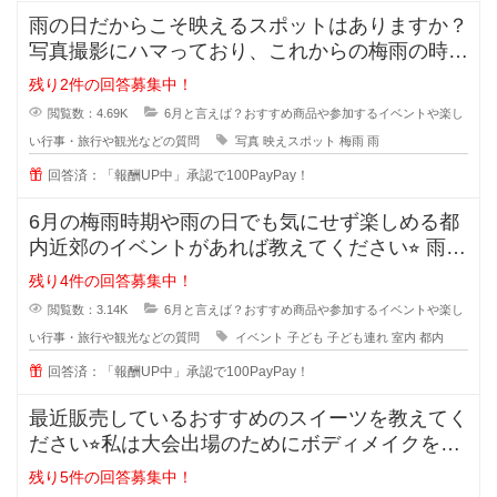
雨の日だからこそ映えるスポットはありますか？
写真撮影にハマっており、これからの梅雨の時期
はせっかくなので雨をテーマにした
残り2件の回答募集中！
閲覧数：4.69K
6月と言えば？おすすめ商品や参加するイベントや楽し
い行事・旅行や観光などの質問
写真
映えスポット
梅雨
雨
回答済：「報酬UP中」承認で100PayPay！
6月の梅雨時期や雨の日でも気にせず楽しめる都
内近郊のイベントがあれば教えてください⭐︎ 雨の
日だとな
残り4件の回答募集中！
閲覧数：3.14K
6月と言えば？おすすめ商品や参加するイベントや楽し
い行事・旅行や観光などの質問
イベント
子ども
子ども連れ
室内
都内
回答済：「報酬UP中」承認で100PayPay！
最近販売しているおすすめのスイーツを教えてく
ださい⭐︎私は大会出場のためにボディメイクをし
ていて、いつも高
残り5件の回答募集中！