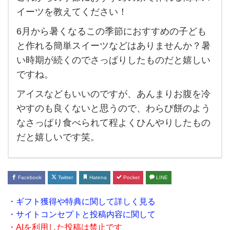
こ
イーツを教えてください！
れ
6月から暑くなるこの季節におすすめの子ども
か
と作れる簡単スイーツなどはありませんか？暑
ら
い時期が続くのでさっぱりしたものだと嬉しい
の季
ですね。
節に
アイスなどもいいのですが、あんまりお腹を冷
お
やすのも良くないと思うので、わらび餅のよう
す
なさっぱり食べられて程よくひんやりしたもの
す
だと嬉しいです笑。
め
の家
で作
Facebook
Twitter
Hatena
Pocket
LINE
れ
・ギフト獲得や特典に関して詳しく見る
る簡
・サイトコンセプトと投稿内容に関して
単ス
・AIを利用した投稿は禁止です