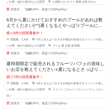
い行事・旅行や観光などの質問
お掃除
カビキラー
梅雨
水気
赤カビ
回答済：「報酬UP中」承認で100PayPay！
6月から夏にかけておすすめのプールがあれば教
えてください(^^)暑くなるとやっぱりプールに行
きたくなりますよね+
残り6件の回答募集中！
閲覧数：2.42K
6月と言えば？おすすめ商品や参加するイベントや楽し
い行事・旅行や観光などの質問
プール
夏
水着
海
関東
回答済：「報酬UP中」承認で100PayPay！
夏時期限定で販売されるフルーツパフェの美味し
いお店を教えてください⭐︎夏になるとさっぱりし
たものを食べたく
残り7件の回答募集中！
閲覧数：2.03K
6月と言えば？おすすめ商品や参加するイベントや楽し
い行事・旅行や観光などの質問
スイーツ
フルーツ
フルーツパフェ
メロン
甘い
回答済：「報酬UP中」承認で100PayPay！