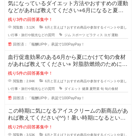
気になっているダイエット方法やおすすめの運動
などがあれば教えてください⭐︎6月になると夏直
前！とダイエット
残り3件の回答募集中！
閲覧数：3.12K
6月と言えば？おすすめ商品や参加するイベントや楽し
い行事・旅行や観光などの質問
ジム
スポーツ
ピラティス
ヨガ
運動
回答済：「報酬UP中」承認で100PayPay！
血行促進効果のある6月から夏にかけて旬の食材
があれば教えてください⭐︎ 対脂肪燃焼のために血
行を促進
残り5件の回答募集中！
閲覧数：2.84K
6月と言えば？おすすめ商品や参加するイベントや楽し
い行事・旅行や観光などの質問
ダイエット
健康
夏野菜
旬
旬の食材
回答済：「報酬UP中」承認で100PayPay！
この時期に気になるアイスクリームの新商品があ
れば教えてください(^^)！暑い時期になるといろ
んなアイスが販売されますよね
残り2件の回答募集中！
閲覧数：3.53K
6月と言えば？おすすめ商品や参加するイベントや楽し