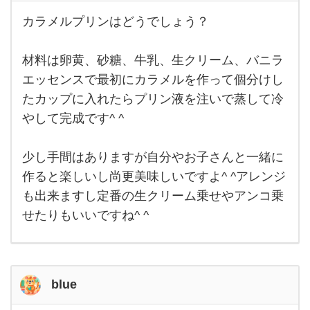
カラメルプリンはどうでしょう？
カラ
メル
プリ
材料は卵黄、砂糖、牛乳、生クリーム、バニラ
ンは
どう
エッセンスで最初にカラメルを作って個分けし
でし
ょ
たカップに入れたらプリン液を注いで蒸して冷
う？
材料
やして完成です^ ^
は卵
黄、
砂
少し手間はありますが自分やお子さんと一緒に
糖、
牛
作ると楽しいし尚更美味しいですよ^ ^アレンジ
乳、
生ク
も出来ますし定番の生クリーム乗せやアンコ乗
リー
せたりもいいですね^ ^
ム、
バ
blue