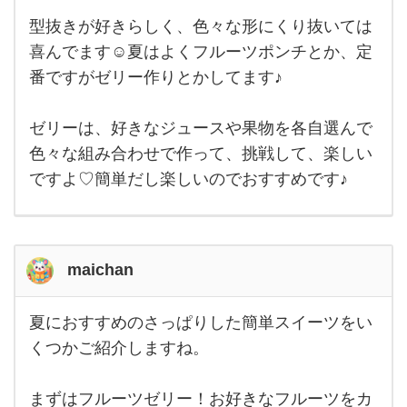
つ作
りし
型抜きが好きらしく、色々な形にくり抜いては
ます
♪我
喜んでます☺︎夏はよくフルーツポンチとか、定
が家
番ですがゼリー作りとかしてます♪
で
は、
クッ
キー
ゼリーは、好きなジュースや果物を各自選んで
作り
が一
色々な組み合わせで作って、挑戦して、楽しい
番季
ですよ♡簡単だし楽しいのでおすすめです♪
節問
わず
子
maichan
夏におすすめのさっぱりした簡単スイーツをい
夏に
おす
くつかご紹介しますね。
すめ
のさ
っぱ
まずはフルーツゼリー！お好きなフルーツをカ
りし