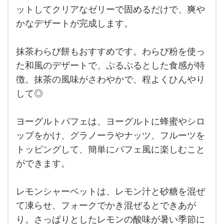
た簡
ットしてクリアなゼリーで固めるだけで、爽や
単ス
イー
かなデザートが完成します。
ツを
いく
つか
抹茶わらび餅もおすすめです。わらび粉を使っ
ご紹
介し
た和風のデザートで、ぷるぷるとした食感が特
ます
ね。
徴。抹茶の風味がさわやかで、程よくひんやり
まず
して◎
ヨーグルトパフェは、ヨーグルトに蜂蜜やシロ
ップをかけ、グラノーラやナッツ、フルーツを
トッピングして、簡単にパフェ風に楽しむこと
ができます。
レモンシャーベットは、レモン汁と砂糖を混ぜ
て凍らせ、フォークでかき混ぜるとできあが
り。さっぱりとしたレモンの酸味が暑い季節に