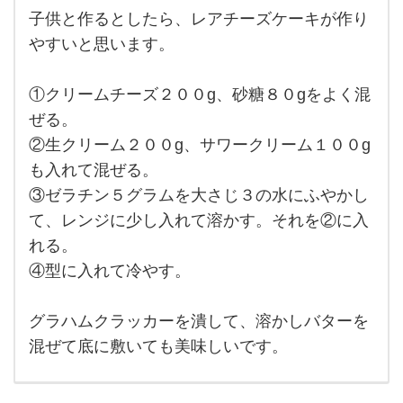
子供と作るとしたら、レアチーズケーキが作り
子供
と作
やすいと思います。
ると
した
ら、
①クリームチーズ２００g、砂糖８０gをよく混
レア
チー
ぜる。
ズケ
ーキ
②生クリーム２００g、サワークリーム１００g
が作
も入れて混ぜる。
りや
すい
③ゼラチン５グラムを大さじ３の水にふやかし
と思
いま
て、レンジに少し入れて溶かす。それを②に入
す。
①ク
れる。
リー
④型に入れて冷やす。
グラハムクラッカーを潰して、溶かしバターを
混ぜて底に敷いても美味しいです。