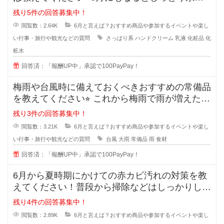
ものからさっぱり
残り5件の回答募集中！
閲覧数：2.64K
6月と言えば？おすすめ商品や参加するイベントや楽し
い行事・旅行や観光などの質問
さっぱり系
ハンドクリーム
乳液
化粧品
化
粧水
回答済：「報酬UP中」承認で100PayPay！
梅雨や台風時に備えておくべきおすすめの常備品
を教えてください⭐︎ これから梅雨で雨が増えた
り、台風で
残り3件の回答募集中！
閲覧数：3.21K
6月と言えば？おすすめ商品や参加するイベントや楽し
い行事・旅行や観光などの質問
台風
大雨
常備品
雨
食材
回答済：「報酬UP中」承認で100PayPay！
6月から夏時期にかけての赤カビ汚れの対策を教
えてください！普段から掃除などはしっかりして
いるつもりなのですが、洗面所など
残り4件の回答募集中！
閲覧数：2.89K
6月と言えば？おすすめ商品や参加するイベントや楽し