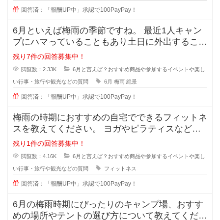
回答済：「報酬UP中」承認で100PayPay！
6月といえば梅雨の季節ですね。 最近1人キャン
プにハマっていることもあり土日に外出すること
が増えましたが、雨だと気
残り7件の回答募集中！
閲覧数：2.33K
6月と言えば？おすすめ商品や参加するイベントや楽し
い行事・旅行や観光などの質問
6月
梅雨
絶景
回答済：「報酬UP中」承認で100PayPay！
梅雨の時期におすすめの自宅でできるフィットネ
スを教えてください。 ヨガやピラティスなど、
具体的なプログラムや道具が
残り1件の回答募集中！
閲覧数：4.16K
6月と言えば？おすすめ商品や参加するイベントや楽し
い行事・旅行や観光などの質問
フィットネス
回答済：「報酬UP中」承認で100PayPay！
6月の梅雨時期にぴったりのキャンプ場、おすす
めの場所やテントの選び方について教えてくださ