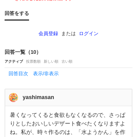
イー
ツ
回答をする
を教
え
会員登録
または
ログイン
て
く
回答一覧（
10
）
だ
アクティブ
投票数順
新しい順
古い順
さ
回答目次 表示/非表示
い！
6月
か
yashimasan
ら暑
く
暑くなってくると食欲もなくなるので、さっぱ
暑く
な
なっ
りとしたおいしいデザート食べたくなりますよ
てく
る
ね。私が、時々作るのは、「水ようかん」を作
ると