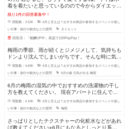
着を着たいと思っているのので今からダイエット
を頑張ろうと思っています。
残り1件の回答募集中！
閲覧数：3.52K
6月と言えば？おすすめ商品や参加するイベントや楽し
い行事・旅行や観光などの質問
ダイエット
回答済：「報酬UP中」承認で100PayPay！
梅雨の季節、雨が続くとジメジメして、気持ちも
ドンより沈んでしまいがちです。そんな時に気持
ちを晴れやかにしてくれるおすすめ
閲覧数：4.63K
6月と言えば？おすすめ商品や参加するイベントや楽し
い行事・旅行や観光などの質問
6月の曲
元気が出る
梅雨
6月の梅雨の湿気の中でおすすめの洗濯物の干し
方を教えてください。 現在アパートに住んでい
ますが、この時期の湿気で洗
閲覧数：4.10K
6月と言えば？おすすめ商品や参加するイベントや楽し
い行事・旅行や観光などの質問
梅雨
さっぱりとしたテクスチャーの化粧水などがあれ
ば教えてください⭐︎6月にもなるとしっとり系の