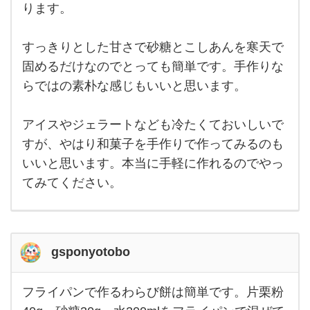
食欲
こ
ります。
もな
くな
の季
るの
で、
すっきりとした甘さで砂糖とこしあんを寒天で
節に
さっ
固めるだけなのでとっても簡単です。手作りな
ぱり
とし
らではの素朴な感じもいいと思います。
たお
いし
いデ
ザー
アイスやジェラートなども冷たくておいしいで
ト食
すが、やはり和菓子を手作りで作ってみるのも
べた
くな
いいと思います。本当に手軽に作れるのでやっ
てみてください。
gsponyotobo
フライパンで作るわらび餅は簡単です。片栗粉
フラ
イパ