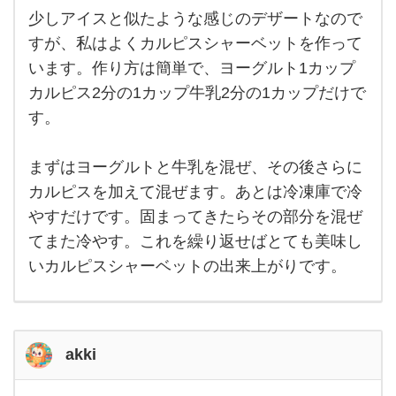
少しアイスと似たような感じのデザートなので
少し
アイ
すが、私はよくカルピスシャーベットを作って
スと
います。作り方は簡単で、ヨーグルト1カップ
似た
よう
カルピス2分の1カップ牛乳2分の1カップだけで
な感
じの
す。
デザ
ート
なの
まずはヨーグルトと牛乳を混ぜ、その後さらに
です
が、
カルピスを加えて混ぜます。あとは冷凍庫で冷
私は
よく
やすだけです。固まってきたらその部分を混ぜ
カル
ピス
てまた冷やす。これを繰り返せばとても美味し
シャ
いカルピスシャーベットの出来上がりです。
ーベ
ット
akki