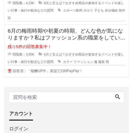
対策の水分補給ですよね。
閲覧数：4.23K
6月と言えば？おすすめ商品や参加するイベントや楽し
い行事・旅行や観光などの質問
スポーツ飲料
ポカリ
子ども
水分補給
熱中
症
6月の梅雨時期や初夏の時期、どんな色が気にな
りますか？私はファッション系の職業をしていま
すが、この時期気になる色はどんな
残り5件の回答募集中！
閲覧数：3.05K
6月と言えば？おすすめ商品や参加するイベントや楽し
い行事・旅行や観光などの質問
カラー
ファッション
服
服装
雨
回答済：「報酬UP中」承認で100PayPay！
アカウント
ログイン