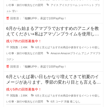
い行事・旅行や観光などの質問
アイス
アイスクリーム
シャーベット
ブリ
ュレ
甘い
回答済：「報酬UP中」承認で100PayPay！
6月から始まるアマプラでおすすめのアニメを教
えてください⭐︎私はアマゾンプライムを使用して
います。
残り7件の回答募集中！
閲覧数：2.49K
6月と言えば？おすすめ商品や参加するイベントや楽し
い行事・旅行や観光などの質問
Amazon
Amazonプライム
アニメ
アマプラ
コナン
回答済：「報酬UP中」承認で100PayPay！
6月といえば暑い日もかなり増えてきて初夏のイ
メージがあります。季節の変わり目とも言える季
節ですが、服装にいつも困ってしま
残り5件の回答募集中！
閲覧数：2.89K
6月と言えば？おすすめ商品や参加するイベントや楽し
い行事・旅行や観光などの質問
6月
コーデ
洋服
着こなし