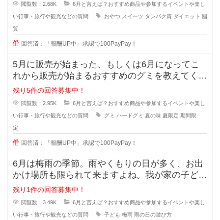
閲覧数：2.68K
6月と言えば？おすすめ商品や参加するイベントや楽し
い行事・旅行や観光などの質問
おやつ
スイーツ
タンパク質
ダイエット
脂
質
回答済：「報酬UP中」承認で100PayPay！
5月に販売が始まった、もしくは6月になってこ
れから販売が始まるおすすめのグミを教えてくだ
さい⭐︎夏前になる
残り5件の回答募集中！
閲覧数：2.95K
6月と言えば？おすすめ商品や参加するイベントや楽し
い行事・旅行や観光などの質問
グミ
ハードグミ
夏の味
夏限定
期間限
定
回答済：「報酬UP中」承認で100PayPay！
6月は梅雨の季節。雨やくもりの日が多く、お出
かけ場所も限られて来ますよね。我が家の子ども
にとっては公園で遊べないのがスト
残り1件の回答募集中！
閲覧数：3.49K
6月と言えば？おすすめ商品や参加するイベントや楽し
い行事・旅行や観光などの質問
子ども
梅雨
雨の日の遊び方