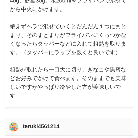
40g、砂糖30g、水200mlをフライパンで混ぜて
ンで
から中火にかけます。
作る
わら
び餅
は簡
絶えずヘラで混ぜていくとだんだん１つにまと
単で
す。
まり、そのまとまりがフライパンにくっつかな
片栗
くなったらタッパーなどに入れて粗熱を取りま
粉
40g、
す。（タッパーにラップを敷くと良いです）
砂糖
30g、
水
200ml
粗熱が取れたら一口大に切り、きなこや黒蜜な
を
どお好みでかけて食べます。そのままでも美味
しいですがやっぱり冷やした方が美味しいで
す。
teruki4561214