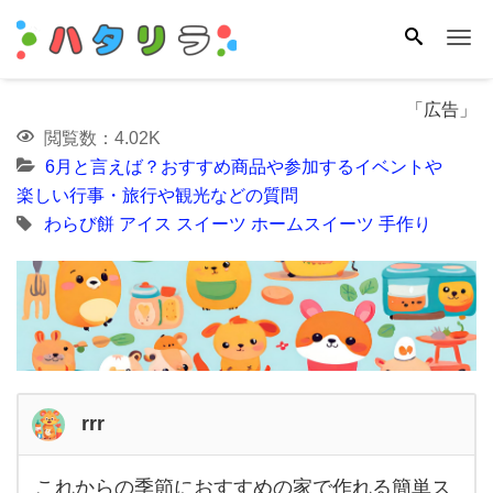
Me
「広告」
閲覧数：4.02K
6月と言えば？おすすめ商品や参加するイベントや
楽しい行事・旅行や観光などの質問
わらび餅
アイス
スイーツ
ホームスイーツ
手作り
rrr
これからの季節におすすめの家で作れる簡単ス