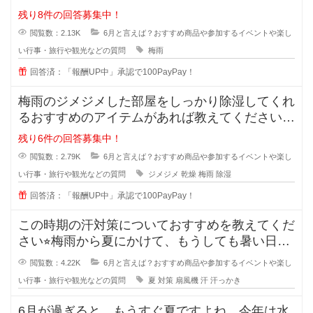
い。 雨でも楽しめる工夫が
残り8件の回答募集中！
閲覧数：2.13K
6月と言えば？おすすめ商品や参加するイベントや楽し
い行事・旅行や観光などの質問
梅雨
回答済：「報酬UP中」承認で100PayPay！
梅雨のジメジメした部屋をしっかり除湿してくれ
るおすすめのアイテムがあれば教えてください⭐︎
これから
残り6件の回答募集中！
閲覧数：2.79K
6月と言えば？おすすめ商品や参加するイベントや楽し
い行事・旅行や観光などの質問
ジメジメ
乾燥
梅雨
除湿
回答済：「報酬UP中」承認で100PayPay！
この時期の汗対策についておすすめを教えてくだ
さい⭐︎梅雨から夏にかけて、もうしても暑い日が
続き、外を歩いて
閲覧数：4.22K
6月と言えば？おすすめ商品や参加するイベントや楽し
い行事・旅行や観光などの質問
夏
対策
扇風機
汗
汗っかき
6月が過ぎると、もうすぐ夏ですよね。今年は水