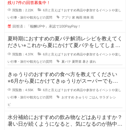
かなか外に出づらい季節ですよね。
残り7件の回答募集中！
閲覧数：2.22K
6月と言えば？おすすめ商品や参加するイベントや楽し
い行事・旅行や観光などの質問
アプリ
家
梅雨
簡単
雨
回答済：「報酬UP中」承認で100PayPay！
夏時期におすすめの夏バテ解消レシピを教えてく
ださい⭐︎これから夏にかけて夏バテをしてしまう
人も増えてきます
閲覧数：4.37K
6月と言えば？おすすめ商品や参加するイベントや楽し
い行事・旅行や観光などの質問
夏バテ
夏野菜
暑さ
疲れ
きゅうりのおすすめの食べ方を教えてください
⭐︎6月から夏にかけてきゅうりがスーパーでも安
くなり、食卓に出て
閲覧数：4.55K
6月と言えば？おすすめ商品や参加するイベントや楽し
い行事・旅行や観光などの質問
おすすめ
きゅうり
ごはん
サラダ
レシ
ピ
水分補給におすすめの飲み物などはありますか？
暑い日が続くようになると、気になるのが熱中症