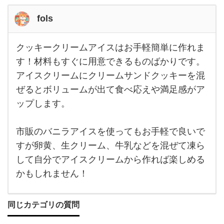
fols
クッキークリームアイスはお手軽簡単に作れま
クッ
キー
す！材料もすぐに用意できるものばかりです。
クリ
アイスクリームにクリームサンドクッキーを混
ーム
アイ
ぜるとボリュームが出て食べ応えや満足感がア
スは
お手
ップします。
軽簡
単に
作れ
市販のバニラアイスを使ってもお手軽で良いで
ま
す！
すが卵黄、生クリーム、牛乳などを混ぜて凍ら
材料
もす
して自分でアイスクリームから作れば楽しめる
ぐに
用意
かもしれません！
でき
るも
のば
か
同じカテゴリの質問