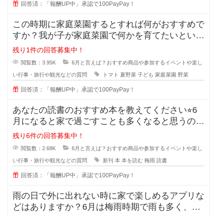
回答済：「報酬UP中」承認で100PayPay！
この時期に家庭菜園するとすれば何がおすすめで
すか？我が子が家庭菜園で何かを育てたいという
のですが、今の6月くらいから植え
残り1件の回答募集中！
閲覧数：3.95K
6月と言えば？おすすめ商品や参加するイベントや楽し
い行事・旅行や観光などの質問
トマト
夏野菜
子ども
家庭菜園
野菜
回答済：「報酬UP中」承認で100PayPay！
あなたの読書のおすすめ本を教えてください⭐︎6
月になると家で過ごすことも多くなると思うの
で、たくさん本を読
残り6件の回答募集中！
閲覧数：2.68K
6月と言えば？おすすめ商品や参加するイベントや楽し
い行事・旅行や観光などの質問
新刊
本
本を読む
梅雨
読書
回答済：「報酬UP中」承認で100PayPay！
雨の日で外に出れない時に家で楽しめるアプリな
どはありますか？6月は梅雨時期で雨も多く、な