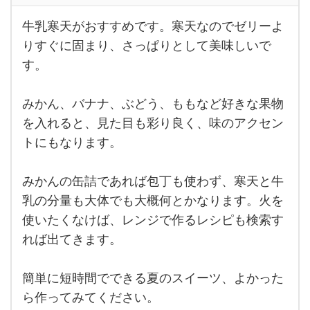
牛乳寒天がおすすめです。寒天なのでゼリーよ
牛乳
寒天
りすぐに固まり、さっぱりとして美味しいで
がお
す。
すす
めで
す。
寒天
みかん、バナナ、ぶどう、ももなど好きな果物
なの
でゼ
を入れると、見た目も彩り良く、味のアクセン
リー
トにもなります。
より
すぐ
に固
ま
みかんの缶詰であれば包丁も使わず、寒天と牛
り、
さっ
乳の分量も大体でも大概何とかなります。火を
ぱり
使いたくなけば、レンジで作るレシピも検索す
とし
て美
れば出てきます。
味
簡単に短時間でできる夏のスイーツ、よかった
ら作ってみてください。