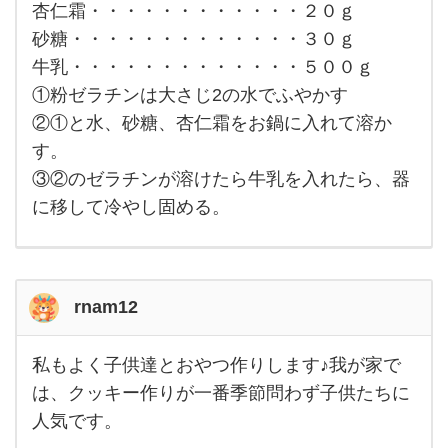
杏仁霜・・・・・・・・・・・・２０ｇ
砂糖・・・・・・・・・・・・・３０ｇ
牛乳・・・・・・・・・・・・・５００ｇ
①粉ゼラチンは大さじ2の水でふやかす
②①と水、砂糖、杏仁霜をお鍋に入れて溶か
す。
③②のゼラチンが溶けたら牛乳を入れたら、器
に移して冷やし固める。
rnam12
私もよく子供達とおやつ作りします♪我が家で
私も
よく
は、クッキー作りが一番季節問わず子供たちに
子供
人気です。
達と
おや