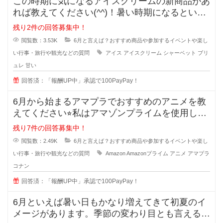
この時期に気になるアイスクリームの新商品があ
れば教えてください(^^)！暑い時期になるといろ
んなアイスが販売されますよね
残り2件の回答募集中！
閲覧数：3.53K
6月と言えば？おすすめ商品や参加するイベントや楽し
い行事・旅行や観光などの質問
アイス
アイスクリーム
シャーベット
ブリ
ュレ
甘い
回答済：「報酬UP中」承認で100PayPay！
6月から始まるアマプラでおすすめのアニメを教
えてください⭐︎私はアマゾンプライムを使用して
います。
残り7件の回答募集中！
閲覧数：2.49K
6月と言えば？おすすめ商品や参加するイベントや楽し
い行事・旅行や観光などの質問
Amazon
Amazonプライム
アニメ
アマプラ
コナン
回答済：「報酬UP中」承認で100PayPay！
6月といえば暑い日もかなり増えてきて初夏のイ
メージがあります。季節の変わり目とも言える季