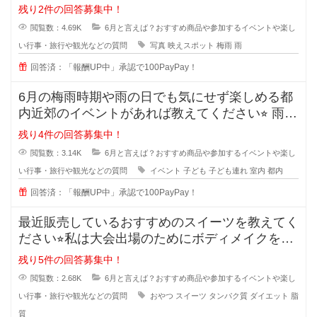
はせっかくなので雨をテーマにした
残り2件の回答募集中！
閲覧数：4.69K
6月と言えば？おすすめ商品や参加するイベントや楽し
い行事・旅行や観光などの質問
写真
映えスポット
梅雨
雨
回答済：「報酬UP中」承認で100PayPay！
6月の梅雨時期や雨の日でも気にせず楽しめる都
内近郊のイベントがあれば教えてください⭐︎ 雨の
日だとな
残り4件の回答募集中！
閲覧数：3.14K
6月と言えば？おすすめ商品や参加するイベントや楽し
い行事・旅行や観光などの質問
イベント
子ども
子ども連れ
室内
都内
回答済：「報酬UP中」承認で100PayPay！
最近販売しているおすすめのスイーツを教えてく
ださい⭐︎私は大会出場のためにボディメイクをし
ていて、いつも高
残り5件の回答募集中！
閲覧数：2.68K
6月と言えば？おすすめ商品や参加するイベントや楽し
い行事・旅行や観光などの質問
おやつ
スイーツ
タンパク質
ダイエット
脂
質