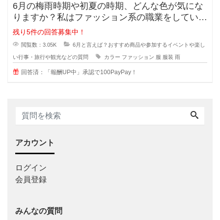
6月の梅雨時期や初夏の時期、どんな色が気にな
りますか？私はファッション系の職業をしていま
すが、この時期気になる色はどんな
残り5件の回答募集中！
閲覧数：3.05K
6月と言えば？おすすめ商品や参加するイベントや楽し
い行事・旅行や観光などの質問
カラー
ファッション
服
服装
雨
回答済：「報酬UP中」承認で100PayPay！
アカウント
ログイン
会員登録
みんなの質問