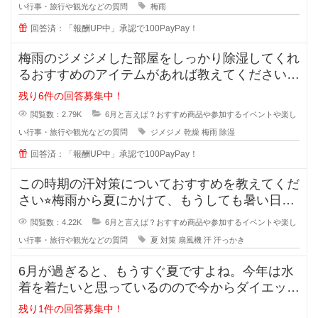
い行事・旅行や観光などの質問
梅雨
回答済：「報酬UP中」承認で100PayPay！
梅雨のジメジメした部屋をしっかり除湿してくれ
るおすすめのアイテムがあれば教えてください⭐︎
これから
残り6件の回答募集中！
閲覧数：2.79K
6月と言えば？おすすめ商品や参加するイベントや楽し
い行事・旅行や観光などの質問
ジメジメ
乾燥
梅雨
除湿
回答済：「報酬UP中」承認で100PayPay！
この時期の汗対策についておすすめを教えてくだ
さい⭐︎梅雨から夏にかけて、もうしても暑い日が
続き、外を歩いて
閲覧数：4.22K
6月と言えば？おすすめ商品や参加するイベントや楽し
い行事・旅行や観光などの質問
夏
対策
扇風機
汗
汗っかき
6月が過ぎると、もうすぐ夏ですよね。今年は水
着を着たいと思っているのので今からダイエット
を頑張ろうと思っています。
残り1件の回答募集中！