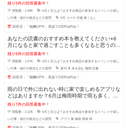
節ですが、服装にいつも困ってしま
残り5件の回答募集中！
閲覧数：2.89K
6月と言えば？おすすめ商品や参加するイベントや楽し
い行事・旅行や観光などの質問
6月
コーデ
洋服
着こなし
回答済：「報酬UP中」承認で100PayPay！
あなたの読書のおすすめ本を教えてください⭐︎6
月になると家で過ごすことも多くなると思うの
で、たくさん本を読
残り6件の回答募集中！
閲覧数：2.67K
6月と言えば？おすすめ商品や参加するイベントや楽し
い行事・旅行や観光などの質問
新刊
本
本を読む
梅雨
読書
回答済：「報酬UP中」承認で100PayPay！
雨の日で外に出れない時に家で楽しめるアプリな
どはありますか？6月は梅雨時期で雨も多く、な
かなか外に出づらい季節ですよね。
残り7件の回答募集中！
閲覧数：2.22K
6月と言えば？おすすめ商品や参加するイベントや楽し
い行事・旅行や観光などの質問
アプリ
家
梅雨
簡単
雨
回答済：「報酬UP中」承認で100PayPay！