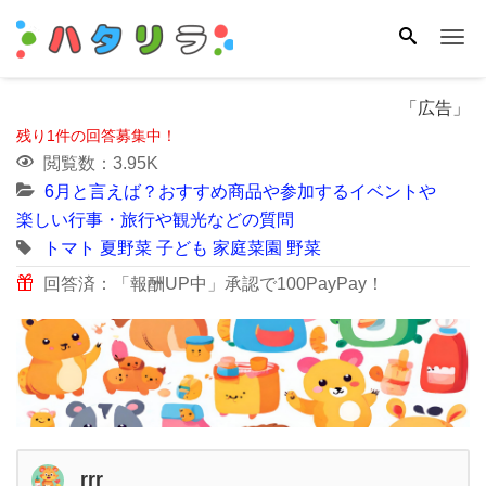
Me
「広告」
残り1件の回答募集中！
閲覧数：3.95K
6月と言えば？おすすめ商品や参加するイベントや
楽しい行事・旅行や観光などの質問
トマト
夏野菜
子ども
家庭菜園
野菜
回答済：「報酬UP中」承認で100PayPay！
rrr