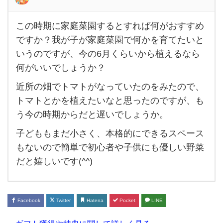
この時期に家庭菜園するとすれば何がおすすめ
こ
ですか？我が子が家庭菜園で何かを育てたいと
の時
いうのですが、今の6月くらいから植えるなら
期に
何がいいでしょうか？
家庭
近所の畑でトマトがなっていたのをみたので、
菜園
トマトとかを植えたいなと思ったのですが、も
す
う今の時期からだと遅いでしょうか。
る
子どももまだ小さく、本格的にできるスペース
と
もないので簡単で初心者や子供にも優しい野菜
す
だと嬉しいです(^^)
れ
ば何
が
Facebook
Twitter
Hatena
Pocket
LINE
お