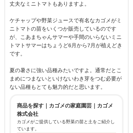
い
ら育
丈夫なミニトマトもありますよ。
てら
と
れる
ので
い
ケチャップや野菜ジュースで有名なカゴメがミ
した
ら、
ニトマトの苗をいくつか販売しているのです
う
今の
時期
が、こあまちゃんサマーや手間のいらないミニ
の
でも
トマトサマーはちょうど6月から7月が植えどき
大丈
で
夫な
です。
ミニ
す
トマ
が、
トも
あり
夏の暑さに強い品種みたいですよ。通常だとこ
今
ます
まめにつまないといけないわき芽をつむ必要が
よ。
ない品種もとても魅力的だと思います。
商品を探す｜カゴメの家庭園芸｜カゴメ
株式会社
カゴメがご提供している野菜の苗と土をご紹介し
ています。