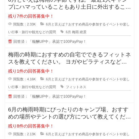
プにハマっていることもあり土日に外出すること
が増えましたが、雨だと気
残り7件の回答募集中！
閲覧数：2.33K
6月と言えば？おすすめ商品や参加するイベントや楽し
い行事・旅行や観光などの質問
6月
梅雨
絶景
回答済：「報酬UP中」承認で100PayPay！
梅雨の時期におすすめの自宅でできるフィットネ
スを教えてください。 ヨガやピラティスなど、
具体的なプログラムや道具が
残り1件の回答募集中！
閲覧数：4.16K
6月と言えば？おすすめ商品や参加するイベントや楽し
い行事・旅行や観光などの質問
フィットネス
回答済：「報酬UP中」承認で100PayPay！
6月の梅雨時期にぴったりのキャンプ場、おすす
めの場所やテントの選び方について教えてくださ
い。 雨でも楽しめる工夫が
残り8件の回答募集中！
閲覧数：2.13K
6月と言えば？おすすめ商品や参加するイベントや楽し