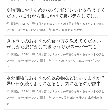
夏時期におすすめの夏バテ解消レシピを教えてく
ださい⭐︎これから夏にかけて夏バテをしてしまう
人も増えてきます
閲覧数：4.37K
6月と言えば？おすすめ商品や参加するイベントや楽し
い行事・旅行や観光などの質問
夏バテ
夏野菜
暑さ
疲れ
きゅうりのおすすめの食べ方を教えてください
⭐︎6月から夏にかけてきゅうりがスーパーでも安
くなり、食卓に出て
閲覧数：4.55K
6月と言えば？おすすめ商品や参加するイベントや楽し
い行事・旅行や観光などの質問
おすすめ
きゅうり
ごはん
サラダ
レシ
ピ
水分補給におすすめの飲み物などはありますか？
暑い日が続くようになると、気になるのが熱中症
対策の水分補給ですよね。
閲覧数：4.23K
6月と言えば？おすすめ商品や参加するイベントや楽し
い行事・旅行や観光などの質問
スポーツ飲料
ポカリ
子ども
水分補給
熱中
症