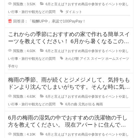
閲覧数：3.52K
6月と言えば？おすすめ商品や参加するイベントや楽し
い行事・旅行や観光などの質問
ダイエット
回答済：「報酬UP中」承認で100PayPay！
これからの季節におすすめの家で作れる簡単スイ
ーツを教えてください！ 6月から暑くなるこの季
節におすすめの子どもと作
閲覧数：4.02K
6月と言えば？おすすめ商品や参加するイベントや楽し
い行事・旅行や観光などの質問
わらび餅
アイス
スイーツ
ホームスイーツ
手作り
梅雨の季節、雨が続くとジメジメして、気持ちも
ドンより沈んでしまいがちです。そんな時に気持
ちを晴れやかにしてくれるおすすめ
閲覧数：4.63K
6月と言えば？おすすめ商品や参加するイベントや楽し
い行事・旅行や観光などの質問
6月の曲
元気が出る
梅雨
6月の梅雨の湿気の中でおすすめの洗濯物の干し
方を教えてください。 現在アパートに住んでい
ますが、この時期の湿気で洗
閲覧数：4.10K
6月と言えば？おすすめ商品や参加するイベントや楽し