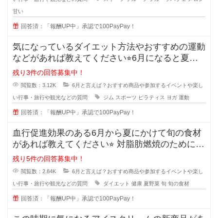
甘い
回答済：「報酬UP中」承認で100PayPay！
気になっているダイエット方法やおすすめの運動
などがあれば教えてください⭐︎6月になると夏直
前！とダイエット
残り3件の回答募集中！
閲覧数：3.12K
6月と言えば？おすすめ商品や参加するイベントや楽し
い行事・旅行や観光などの質問
ジム
スポーツ
ピラティス
ヨガ
運動
回答済：「報酬UP中」承認で100PayPay！
血行促進効果のある6月から夏にかけて旬の食材
があれば教えてください⭐︎ 対脂肪燃焼のために血
行を促進
残り5件の回答募集中！
閲覧数：2.84K
6月と言えば？おすすめ商品や参加するイベントや楽し
い行事・旅行や観光などの質問
ダイエット
健康
夏野菜
旬
旬の食材
回答済：「報酬UP中」承認で100PayPay！