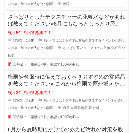
い行事・旅行や観光などの質問
梅雨
さっぱりとしたテクスチャーの化粧水などがあれ
ば教えてください⭐︎6月にもなるとしっとり系の
ものからさっぱり
残り5件の回答募集中！
閲覧数：2.64K
6月と言えば？おすすめ商品や参加するイベントや楽し
い行事・旅行や観光などの質問
さっぱり系
ハンドクリーム
乳液
化粧品
化
粧水
回答済：「報酬UP中」承認で100PayPay！
梅雨や台風時に備えておくべきおすすめの常備品
を教えてください⭐︎ これから梅雨で雨が増えた
り、台風で
残り3件の回答募集中！
閲覧数：3.21K
6月と言えば？おすすめ商品や参加するイベントや楽し
い行事・旅行や観光などの質問
台風
大雨
常備品
雨
食材
回答済：「報酬UP中」承認で100PayPay！
6月から夏時期にかけての赤カビ汚れの対策を教