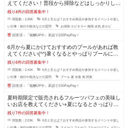
えてください！普段から掃除などはしっかりして
いるつもりなのですが、洗面所など
残り4件の回答募集中！
閲覧数：2.89K
6月と言えば？おすすめ商品や参加するイベントや楽し
い行事・旅行や観光などの質問
お掃除
カビキラー
梅雨
水気
赤カビ
回答済：「報酬UP中」承認で100PayPay！
6月から夏にかけておすすめのプールがあれば教
えてください(^^)暑くなるとやっぱりプールに行
きたくなりますよね+
残り6件の回答募集中！
閲覧数：2.42K
6月と言えば？おすすめ商品や参加するイベントや楽し
い行事・旅行や観光などの質問
プール
夏
水着
海
関東
回答済：「報酬UP中」承認で100PayPay！
夏時期限定で販売されるフルーツパフェの美味し
いお店を教えてください⭐︎夏になるとさっぱりし
たものを食べたく
残り7件の回答募集中！
閲覧数：2.03K
6月と言えば？おすすめ商品や参加するイベントや楽し
い行事・旅行や観光などの質問
スイーツ
フルーツ
フルーツパフェ
メロン