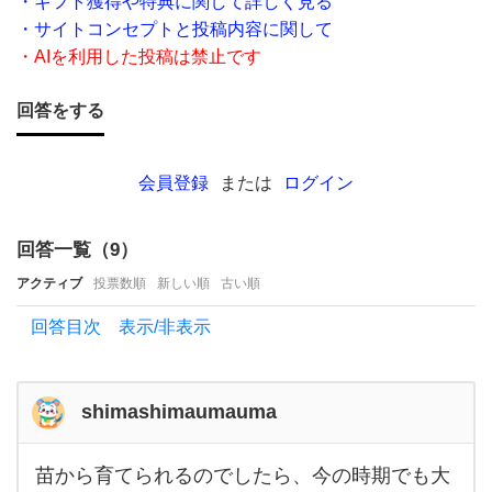
・ギフト獲得や特典に関して詳しく見る
す
・サイトコンセプトと投稿内容に関して
す
・AIを利用した投稿は禁止です
め
で
回答をする
す
か？
会員登録
または
ログイン
我が
子が
回答一覧（
9
）
家庭
アクティブ
投票数順
新しい順
古い順
菜園
回答目次 表示/非表示
で何
か
を育
shimashimaumauma
て
た
苗から育てられるのでしたら、今の時期でも大
苗か