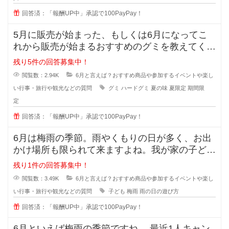
回答済：「報酬UP中」承認で100PayPay！
5月に販売が始まった、もしくは6月になってこ
れから販売が始まるおすすめのグミを教えてくだ
さい⭐︎夏前になる
残り5件の回答募集中！
閲覧数：2.94K
6月と言えば？おすすめ商品や参加するイベントや楽し
い行事・旅行や観光などの質問
グミ
ハードグミ
夏の味
夏限定
期間限
定
回答済：「報酬UP中」承認で100PayPay！
6月は梅雨の季節。雨やくもりの日が多く、お出
かけ場所も限られて来ますよね。我が家の子ども
にとっては公園で遊べないのがスト
残り1件の回答募集中！
閲覧数：3.49K
6月と言えば？おすすめ商品や参加するイベントや楽し
い行事・旅行や観光などの質問
子ども
梅雨
雨の日の遊び方
回答済：「報酬UP中」承認で100PayPay！
6月といえば梅雨の季節ですね。 最近1人キャン