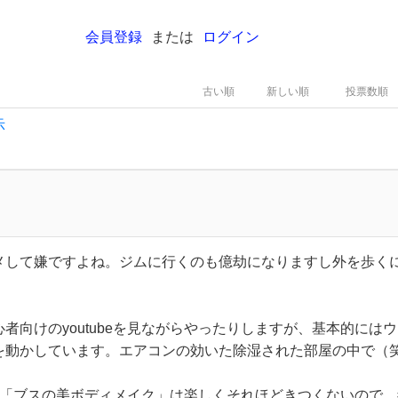
会員登録
または
ログイン
古い順
新しい順
投票数順
示
メして嫌ですよね。ジムに行くのも億劫になりますし外を歩く
。
者向けのyoutubeを見ながらやったりしますが、基本的には
を動かしています。エアコンの効いた除湿された部屋の中で（
あれば「ブスの美ボディメイク」は楽しくそれほどきつくないので