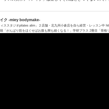
-miey bodymake-
スタジオpilates alim」２店舗・北九州小倉店を自ら経営・レッスン中 https
om/ ⁡ 初書籍「がんばり筋をほぐせばお腹も脚も細くなる！」学研プラス 2冊目「骨格
をつくる」宝島社 3冊目「脚を動かすだけで下半身から即やせ！股関節ムー
計11万部 ⁡
YouTube「バニトレ」をプロデュース・チャンネル運営(人気動画は1
ンネル登録者20万人突破
YouTube「ブスの美ボディメイク -miey bodymak
万人突破 ⁡ フジテレビ系列関テレ「土曜はナニする!?」、テレビ東京「なない
時の森」、フジテレビ「いいものプレミアム」、雑誌anan、STORY、mama
ワッサン、週刊女性、mini、fytte、VOGUE、LDK、otonaMUSEなどメディ
万人突破 https://twitter.com/miey_bodymake メディア出演など仕事依頼↓ miey.bodymake@gmail