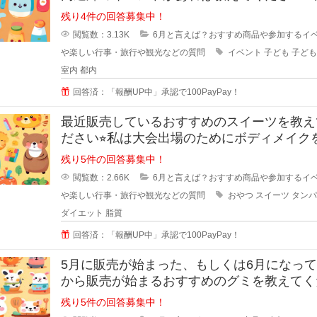
日だとな
残り4件の回答募集中！
閲覧数：3.13K
6月と言えば？おすすめ商品や参加するイ
や楽しい行事・旅行や観光などの質問
イベント
子ども
子ども
室内
都内
回答済：「報酬UP中」承認で100PayPay！
最近販売しているおすすめのスイーツを教え
ださい⭐︎私は大会出場のためにボディメイク
ていて、いつも高
残り5件の回答募集中！
閲覧数：2.66K
6月と言えば？おすすめ商品や参加するイ
や楽しい行事・旅行や観光などの質問
おやつ
スイーツ
タンパ
ダイエット
脂質
回答済：「報酬UP中」承認で100PayPay！
5月に販売が始まった、もしくは6月になっ
から販売が始まるおすすめのグミを教えてく
い⭐︎夏前になる
残り5件の回答募集中！