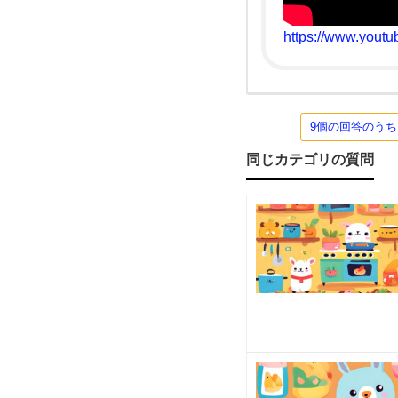
ガ
https://www.you
や
ピ
ラ
9個の回答のう
同じカテゴリの質問
テ
ィ
ス
な
ど、
具体