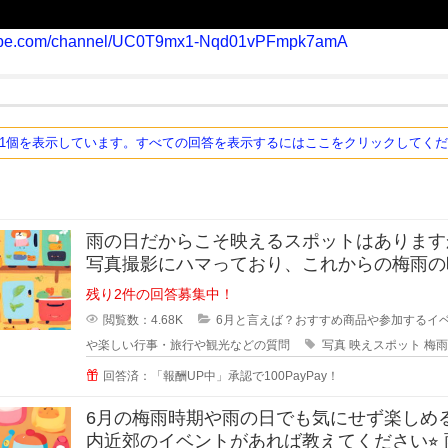
tube.com/channel/UC0T9mx1-Nqd01vPFmpk7amA
ち1個を表示しています。すべての回答を表示するにはここをクリックしてく
雨の日だからこそ映えるスポットはあります
写真撮影にハマっており、これからの梅雨の
はせっかくなので雨をテーマにした
残り2件の回答募集中！
閲覧数：4.68K
6月と言えば？おすすめ商品や参加するイ
や楽しい行事・旅行や観光などの質問
写真
映えスポット
梅雨
回答済：「報酬UP中」承認で100PayPay！
6月の梅雨時期や雨の日でも気にせず楽しめ
内近郊のイベントがあれば教えてください⭐︎ 雨の