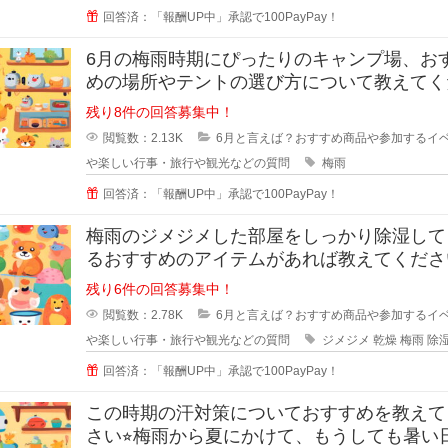
回答済：「報酬UP中」承認で100PayPay！
6月の梅雨時期にぴったりのキャンプ場、お
めの場所やテントの選び方について教えてく
い。 雨でも楽しめる工夫が
残り8件の回答募集中！
閲覧数：2.13K
6月と言えば？おすすめ商品や参加するイ
や楽しい行事・旅行や観光などの質問
梅雨
回答済：「報酬UP中」承認で100PayPay！
梅雨のジメジメした部屋をしっかり除湿して
るおすすめのアイテムがあれば教えてください
これから
残り6件の回答募集中！
閲覧数：2.78K
6月と言えば？おすすめ商品や参加するイ
や楽しい行事・旅行や観光などの質問
ジメジメ
乾燥
梅雨
除
回答済：「報酬UP中」承認で100PayPay！
この時期の汗対策についておすすめを教えて
さい⭐︎梅雨から夏にかけて、もうしても暑い