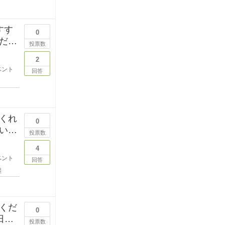
すす
0
ださ
投票数
2
ベント
回答
くれ
0
⭐︎
投票数
4
ベント
回答
湿
くだ
0
日が
投票数