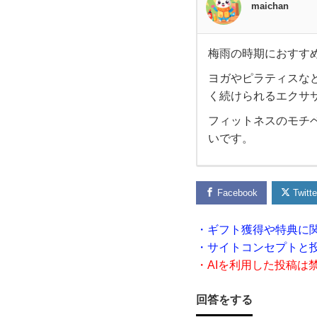
maichan
梅雨の時期におすす
梅雨
ヨガやピラティスな
く続けられるエクサ
の時
フィットネスのモチベ
期に
いです。
お
Facebook
Twitte
す
・ギフト獲得や特典に
す
・サイトコンセプトと
・AIを利用した投稿は
め
回答をする
の自