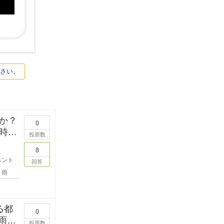
ださい。
か？
0
時期
投票数
8
ベント
回答
雨
る都
0
投票数