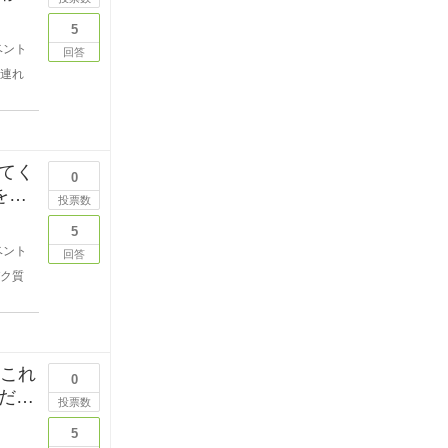
5
ベント
回答
連れ
てく
0
をし
投票数
5
ベント
回答
ク質
てこれ
0
ださ
投票数
5