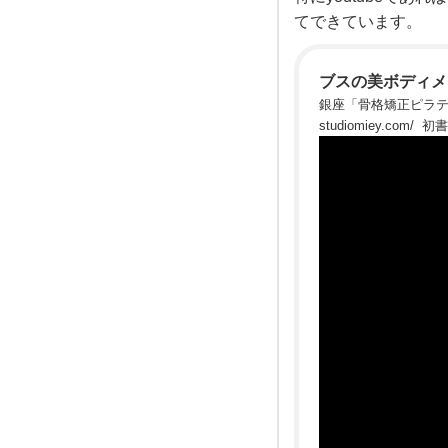
ジム
ス
に行
てできています。
くの
も億
を教
劫に
なり
ブスの美ボディメイク 
ます
銀座「骨格矯正ピラティス
え
し外
studiomiey.c
を歩
くに
ットで一生太らない体
て
学研プラス 著書累
万回再生を突破)チャ
く
チャンネル登録者90
」、フジテレビ「午前０
だ
l、日経woman、クロ
数出演 Instagram フォロワー53万人突破 https://instagram.com/miey_bodymake Twitter フォロワー10
さ
い。
ヨ