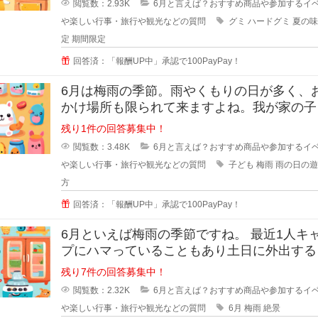
閲覧数：2.93K
6月と言えば？おすすめ商品や参加するイ
や楽しい行事・旅行や観光などの質問
グミ
ハードグミ
夏の味
定
期間限定
回答済：「報酬UP中」承認で100PayPay！
6月は梅雨の季節。雨やくもりの日が多く、
かけ場所も限られて来ますよね。我が家の子
にとっては公園で遊べないのがスト
残り1件の回答募集中！
閲覧数：3.48K
6月と言えば？おすすめ商品や参加するイ
や楽しい行事・旅行や観光などの質問
子ども
梅雨
雨の日の遊
方
回答済：「報酬UP中」承認で100PayPay！
6月といえば梅雨の季節ですね。 最近1人キャン
プにハマっていることもあり土日に外出する
が増えましたが、雨だと気
残り7件の回答募集中！
閲覧数：2.32K
6月と言えば？おすすめ商品や参加するイ
や楽しい行事・旅行や観光などの質問
6月
梅雨
絶景