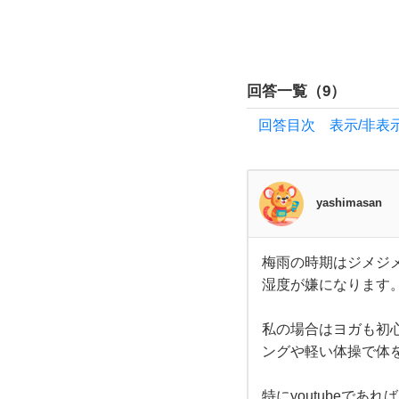
宅で
で
回答一覧（
9
）
き
回答目次 表示/非表
る
フ
yashimasan
ィ
梅雨の時期はジメジ
梅雨
ッ
湿度が嫌になります
の時
期は
ジメ
ト
ジメ
私の場合はヨガも初心
して
ングや軽い体操で体
嫌で
ネ
すよ
ね。
特にyoutubeで