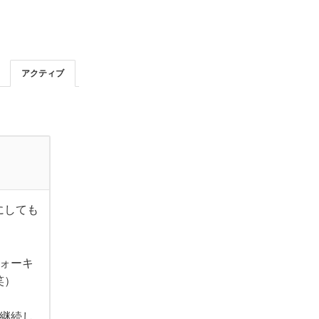
アクティブ
にしても
ウォーキ
笑）
、継続し