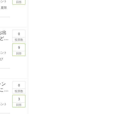
ベント
回答
夏限
お出
0
ども
投票数
9
ベント
回答
び
0
こと
投票数
3
ベント
回答