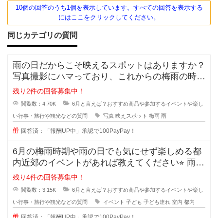
10個の回答のうち1個を表示しています。すべての回答を表示する
にはここをクリックしてください。
同じカテゴリの質問
雨の日だからこそ映えるスポットはありますか？
写真撮影にハマっており、これからの梅雨の時期
はせっかくなので雨をテーマにした
残り2件の回答募集中！
閲覧数：4.70K
6月と言えば？おすすめ商品や参加するイベントや楽し
い行事・旅行や観光などの質問
写真
映えスポット
梅雨
雨
回答済：「報酬UP中」承認で100PayPay！
6月の梅雨時期や雨の日でも気にせず楽しめる都
内近郊のイベントがあれば教えてください⭐︎ 雨の
日だとな
残り4件の回答募集中！
閲覧数：3.15K
6月と言えば？おすすめ商品や参加するイベントや楽し
い行事・旅行や観光などの質問
イベント
子ども
子ども連れ
室内
都内
回答済：「報酬UP中」承認で100PayPay！