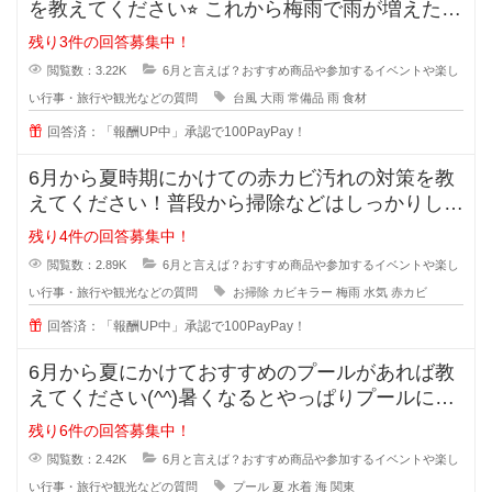
を教えてください⭐︎ これから梅雨で雨が増えた
り、台風で
残り3件の回答募集中！
閲覧数：3.22K
6月と言えば？おすすめ商品や参加するイベントや楽し
い行事・旅行や観光などの質問
台風
大雨
常備品
雨
食材
回答済：「報酬UP中」承認で100PayPay！
6月から夏時期にかけての赤カビ汚れの対策を教
えてください！普段から掃除などはしっかりして
いるつもりなのですが、洗面所など
残り4件の回答募集中！
閲覧数：2.89K
6月と言えば？おすすめ商品や参加するイベントや楽し
い行事・旅行や観光などの質問
お掃除
カビキラー
梅雨
水気
赤カビ
回答済：「報酬UP中」承認で100PayPay！
6月から夏にかけておすすめのプールがあれば教
えてください(^^)暑くなるとやっぱりプールに行
きたくなりますよね+
残り6件の回答募集中！
閲覧数：2.42K
6月と言えば？おすすめ商品や参加するイベントや楽し
い行事・旅行や観光などの質問
プール
夏
水着
海
関東