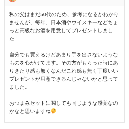
で
す。
私の父はまだ50代のため、参考になるかわかり
私の
現在
父は
ませんが、毎年、日本酒やウイスキーなどちょ
まだ
っと高級なお酒を用意してプレゼントしまし
50
代の
た！
た
め、
参考
にな
自分でも買えるけどあまり手を出さないような
るか
ものを心がけてます。その方がもらった時にあ
わか
りま
りきたり感も無くなんだこれ感も無く丁度いい
せん
が、
プレゼントが用意できるんじゃないかと思って
毎
年、
ました。
日本
酒や
ウイ
おつまみセットに関しても同じような感覚なの
スキ
かなと思いますね