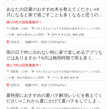
あなたの読書のおすすめ本を教えてください⭐︎6
月になると家で過ごすことも多くなると思うの
で、たくさん本を読
残り6件の回答募集中！
閲覧数：2.68K
6月と言えば？おすすめ商品や参加するイベントや楽し
い行事・旅行や観光などの質問
新刊
本
本を読む
梅雨
読書
回答済：「報酬UP中」承認で100PayPay！
雨の日で外に出れない時に家で楽しめるアプリな
どはありますか？6月は梅雨時期で雨も多く、な
かなか外に出づらい季節ですよね。
残り7件の回答募集中！
閲覧数：2.23K
6月と言えば？おすすめ商品や参加するイベントや楽し
い行事・旅行や観光などの質問
アプリ
家
梅雨
簡単
雨
回答済：「報酬UP中」承認で100PayPay！
夏時期におすすめの夏バテ解消レシピを教えてく
ださい⭐︎これから夏にかけて夏バテをしてしまう
人も増えてきます
閲覧数：4.38K
6月と言えば？おすすめ商品や参加するイベントや楽し