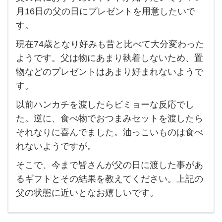
父の
月16日の父の日にプレゼントを用意したいで
日に
す。
お
現在74歳となり好みも昔と比べて大分変わった
す
ようです。父は物にあまり執着しないため、置
す
物などのプレゼントはあまり好まれないようで
め
す。
の
以前ハンカチを渡したらビミョーな反応でし
ギ
た。逆に、食べ物でおつまみセットを渡したら
フ
それなりに喜んでました。油っこいものは食べ
ト
れないようですが。
が知
そこで、今まで皆さんが父の日に渡した事があ
り
るギフトとその結果を教えてください。上記の
た
父の状態に近いとなお嬉しいです。
い
で