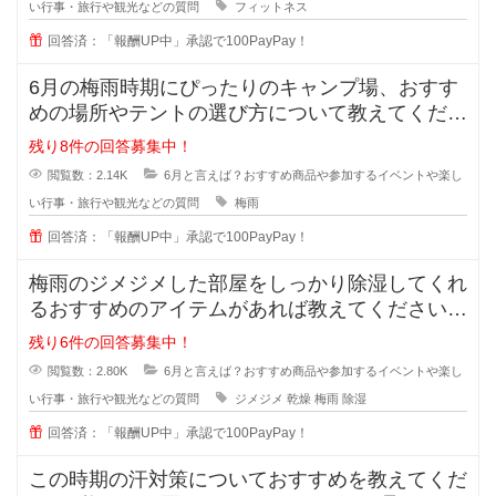
い行事・旅行や観光などの質問
フィットネス
回答済：「報酬UP中」承認で100PayPay！
6月の梅雨時期にぴったりのキャンプ場、おすす
めの場所やテントの選び方について教えてくださ
い。 雨でも楽しめる工夫が
残り8件の回答募集中！
閲覧数：2.14K
6月と言えば？おすすめ商品や参加するイベントや楽し
い行事・旅行や観光などの質問
梅雨
回答済：「報酬UP中」承認で100PayPay！
梅雨のジメジメした部屋をしっかり除湿してくれ
るおすすめのアイテムがあれば教えてください⭐︎
これから
残り6件の回答募集中！
閲覧数：2.80K
6月と言えば？おすすめ商品や参加するイベントや楽し
い行事・旅行や観光などの質問
ジメジメ
乾燥
梅雨
除湿
回答済：「報酬UP中」承認で100PayPay！
この時期の汗対策についておすすめを教えてくだ