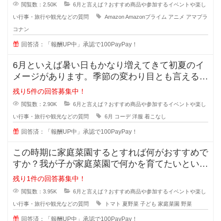
閲覧数：2.50K
6月と言えば？おすすめ商品や参加するイベントや楽し
い行事・旅行や観光などの質問
Amazon
Amazonプライム
アニメ
アマプラ
コナン
回答済：「報酬UP中」承認で100PayPay！
6月といえば暑い日もかなり増えてきて初夏のイ
メージがあります。季節の変わり目とも言える季
節ですが、服装にいつも困ってしま
残り5件の回答募集中！
閲覧数：2.90K
6月と言えば？おすすめ商品や参加するイベントや楽し
い行事・旅行や観光などの質問
6月
コーデ
洋服
着こなし
回答済：「報酬UP中」承認で100PayPay！
この時期に家庭菜園するとすれば何がおすすめで
すか？我が子が家庭菜園で何かを育てたいという
のですが、今の6月くらいから植え
残り1件の回答募集中！
閲覧数：3.95K
6月と言えば？おすすめ商品や参加するイベントや楽し
い行事・旅行や観光などの質問
トマト
夏野菜
子ども
家庭菜園
野菜
回答済：「報酬UP中」承認で100PayPay！