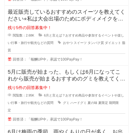
最近販売しているおすすめのスイーツを教えてく
ださい⭐︎私は大会出場のためにボディメイクをし
ていて、いつも高
残り5件の回答募集中！
閲覧数：2.68K
6月と言えば？おすすめ商品や参加するイベントや楽し
い行事・旅行や観光などの質問
おやつ
スイーツ
タンパク質
ダイエット
脂
質
回答済：「報酬UP中」承認で100PayPay！
5月に販売が始まった、もしくは6月になってこ
れから販売が始まるおすすめのグミを教えてくだ
さい⭐︎夏前になる
残り5件の回答募集中！
閲覧数：2.95K
6月と言えば？おすすめ商品や参加するイベントや楽し
い行事・旅行や観光などの質問
グミ
ハードグミ
夏の味
夏限定
期間限
定
回答済：「報酬UP中」承認で100PayPay！
6月は梅雨の季節。雨やくもりの日が多く、お出