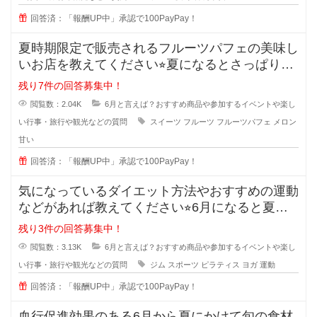
回答済：「報酬UP中」承認で100PayPay！
夏時期限定で販売されるフルーツパフェの美味し
いお店を教えてください⭐︎夏になるとさっぱりし
たものを食べたく
残り7件の回答募集中！
閲覧数：2.04K
6月と言えば？おすすめ商品や参加するイベントや楽し
い行事・旅行や観光などの質問
スイーツ
フルーツ
フルーツパフェ
メロン
甘い
回答済：「報酬UP中」承認で100PayPay！
気になっているダイエット方法やおすすめの運動
などがあれば教えてください⭐︎6月になると夏直
前！とダイエット
残り3件の回答募集中！
閲覧数：3.13K
6月と言えば？おすすめ商品や参加するイベントや楽し
い行事・旅行や観光などの質問
ジム
スポーツ
ピラティス
ヨガ
運動
回答済：「報酬UP中」承認で100PayPay！
血行促進効果のある6月から夏にかけて旬の食材