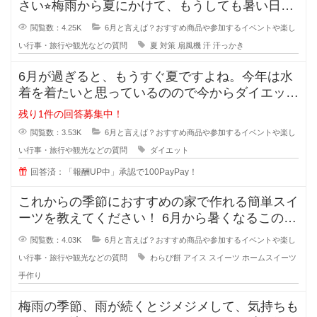
さい⭐︎梅雨から夏にかけて、もうしても暑い日が
続き、外を歩いて
閲覧数：4.25K
6月と言えば？おすすめ商品や参加するイベントや楽し
い行事・旅行や観光などの質問
夏
対策
扇風機
汗
汗っかき
6月が過ぎると、もうすぐ夏ですよね。今年は水
着を着たいと思っているのので今からダイエット
を頑張ろうと思っています。
残り1件の回答募集中！
閲覧数：3.53K
6月と言えば？おすすめ商品や参加するイベントや楽し
い行事・旅行や観光などの質問
ダイエット
回答済：「報酬UP中」承認で100PayPay！
これからの季節におすすめの家で作れる簡単スイ
ーツを教えてください！ 6月から暑くなるこの季
節におすすめの子どもと作
閲覧数：4.03K
6月と言えば？おすすめ商品や参加するイベントや楽し
い行事・旅行や観光などの質問
わらび餅
アイス
スイーツ
ホームスイーツ
手作り
梅雨の季節、雨が続くとジメジメして、気持ちも