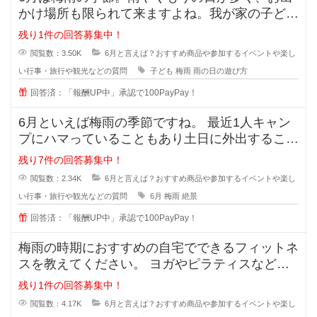
かけ場所も限られて来ますよね。我が家の子ども
にとっては公園で遊べないのがスト
残り1件の回答募集中！
閲覧数：3.50K
6月と言えば？おすすめ商品や参加するイベントや楽し
い行事・旅行や観光などの質問
子ども
梅雨
雨の日の遊び方
回答済：「報酬UP中」承認で100PayPay！
6月といえば梅雨の季節ですね。 最近1人キャン
プにハマっていることもあり土日に外出すること
が増えましたが、雨だと気
残り7件の回答募集中！
閲覧数：2.34K
6月と言えば？おすすめ商品や参加するイベントや楽し
い行事・旅行や観光などの質問
6月
梅雨
絶景
回答済：「報酬UP中」承認で100PayPay！
梅雨の時期におすすめの自宅でできるフィットネ
スを教えてください。 ヨガやピラティスなど、
具体的なプログラムや道具が
残り1件の回答募集中！
閲覧数：4.17K
6月と言えば？おすすめ商品や参加するイベントや楽し