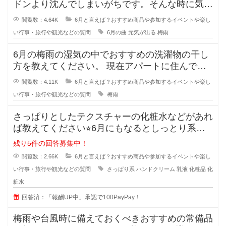
ドンより沈んでしまいがちです。そんな時に気持
ちを晴れやかにしてくれるおすすめ
閲覧数：4.64K
6月と言えば？おすすめ商品や参加するイベントや楽し
い行事・旅行や観光などの質問
6月の曲
元気が出る
梅雨
6月の梅雨の湿気の中でおすすめの洗濯物の干し
方を教えてください。 現在アパートに住んでい
ますが、この時期の湿気で洗
閲覧数：4.11K
6月と言えば？おすすめ商品や参加するイベントや楽し
い行事・旅行や観光などの質問
梅雨
さっぱりとしたテクスチャーの化粧水などがあれ
ば教えてください⭐︎6月にもなるとしっとり系の
ものからさっぱり
残り5件の回答募集中！
閲覧数：2.66K
6月と言えば？おすすめ商品や参加するイベントや楽し
い行事・旅行や観光などの質問
さっぱり系
ハンドクリーム
乳液
化粧品
化
粧水
回答済：「報酬UP中」承認で100PayPay！
梅雨や台風時に備えておくべきおすすめの常備品