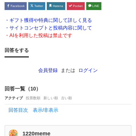
す！
Facebook
Twitter
Hatena
Pocket
LINE
6月
・ギフト獲得や特典に関して詳しく見る
16
・サイトコンセプトと投稿内容に関して
日の
・AIを利用した投稿は禁止です
父の
日に
回答をする
プ
レ
会員登録
または
ログイン
ゼ
ン
回答一覧（
10
）
ト
アクティブ
投票数順
新しい順
古い順
を用
回答目次 表示/非表示
意し
た
い
1220meme