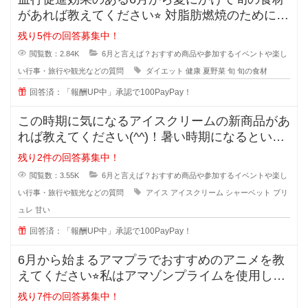
があれば教えてください⭐︎ 対脂肪燃焼のために血
行を促進
残り5件の回答募集中！
閲覧数：2.84K
6月と言えば？おすすめ商品や参加するイベントや楽し
い行事・旅行や観光などの質問
ダイエット
健康
夏野菜
旬
旬の食材
回答済：「報酬UP中」承認で100PayPay！
この時期に気になるアイスクリームの新商品があ
れば教えてください(^^)！暑い時期になるといろ
んなアイスが販売されますよね
残り2件の回答募集中！
閲覧数：3.55K
6月と言えば？おすすめ商品や参加するイベントや楽し
い行事・旅行や観光などの質問
アイス
アイスクリーム
シャーベット
ブリ
ュレ
甘い
回答済：「報酬UP中」承認で100PayPay！
6月から始まるアマプラでおすすめのアニメを教
えてください⭐︎私はアマゾンプライムを使用して
います。
残り7件の回答募集中！