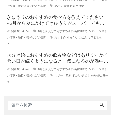
い行事・旅行や観光などの質問
夏バテ
夏野菜
暑さ
疲れ
きゅうりのおすすめの食べ方を教えてください
⭐︎6月から夏にかけてきゅうりがスーパーでも安
くなり、食卓に出て
閲覧数：4.55K
6月と言えば？おすすめ商品や参加するイベントや楽し
い行事・旅行や観光などの質問
おすすめ
きゅうり
ごはん
サラダ
レシ
ピ
水分補給におすすめの飲み物などはありますか？
暑い日が続くようになると、気になるのが熱中症
対策の水分補給ですよね。
閲覧数：4.24K
6月と言えば？おすすめ商品や参加するイベントや楽し
い行事・旅行や観光などの質問
スポーツ飲料
ポカリ
子ども
水分補給
熱中
症