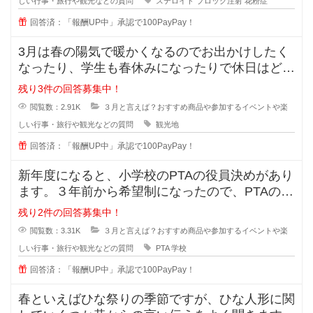
しい行事・旅行や観光などの質問
ステロイド
ブロック注射
花粉症
回答済：「報酬UP中」承認で100PayPay！
3月は春の陽気で暖かくなるのでお出かけしたく
なったり、学生も春休みになったりで休日はどこ
も人が多いイメージがあります。
残り3件の回答募集中！
閲覧数：2.91K
３月と言えば？おすすめ商品や参加するイベントや楽
しい行事・旅行や観光などの質問
観光地
回答済：「報酬UP中」承認で100PayPay！
新年度になると、小学校のPTAの役員決めがあり
ます。３年前から希望制になったので、PTAの加
入者が半分以下になりました。
残り2件の回答募集中！
閲覧数：3.31K
３月と言えば？おすすめ商品や参加するイベントや楽
しい行事・旅行や観光などの質問
PTA
学校
回答済：「報酬UP中」承認で100PayPay！
春といえばひな祭りの季節ですが、ひな人形に関