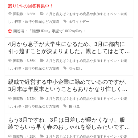
ですが、最近の20〜30代の女性
残り1件の回答募集中！
閲覧数：3.65K
３月と言えば？おすすめ商品や参加するイベントや楽
しい行事・旅行や観光などの質問
ホワイトデー
回答済：「報酬UP中」承認で100PayPay！
4月から息子が大学生になるため、3月に都内に
引っ越すことが決まりました。親としてはとても
寂しいのですが明るく送り出してあ
閲覧数：3.86K
３月と言えば？おすすめ商品や参加するイベントや楽
しい行事・旅行や観光などの質問
引っ越し
親戚で経営する中小企業に勤めているのですが、
3月末は年度末ということもありかなり忙しくな
ります。3月末の打ち上げとして花
閲覧数：3.72K
３月と言えば？おすすめ商品や参加するイベントや楽
しい行事・旅行や観光などの質問
桜
花見
もう3月ですね。3月は日差しが暖かくなり、服
装でもいち早く春のおしゃれを楽しみたいです
が、朝昼晩の気温差が激しく何を着た
閲覧数：4.25K
３月と言えば？おすすめ商品や参加するイベントや楽