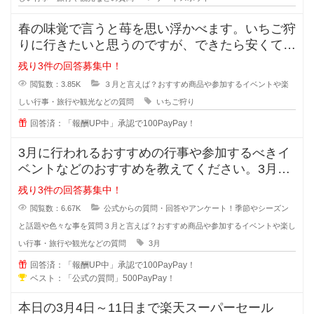
春の味覚で言うと苺を思い浮かべます。いちご狩
りに行きたいと思うのですが、できたら安くて美
味しかったという場所や時期はあり
残り3件の回答募集中！
閲覧数：3.85K
３月と言えば？おすすめ商品や参加するイベントや楽
しい行事・旅行や観光などの質問
いちご狩り
回答済：「報酬UP中」承認で100PayPay！
3月に行われるおすすめの行事や参加するべきイ
ベントなどのおすすめを教えてください。3月に
購入する商品や家族で3月に出かけ
残り3件の回答募集中！
閲覧数：6.67K
公式からの質問・回答やアンケート！季節やシーズン
と話題や色々な事を質問
３月と言えば？おすすめ商品や参加するイベントや楽し
い行事・旅行や観光などの質問
3月
回答済：「報酬UP中」承認で100PayPay！
ベスト：「公式の質問」500PayPay！
本日の3月4日～11日まで楽天スーパーセール