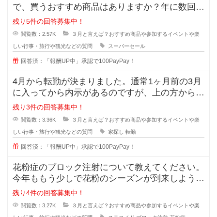
で、買うおすすめ商品はありますか？年に数回あ
るセールですが、必ず買いだめする
残り5件の回答募集中！
閲覧数：2.57K
３月と言えば？おすすめ商品や参加するイベントや楽
しい行事・旅行や観光などの質問
スーパーセール
回答済：「報酬UP中」承認で100PayPay！
4月から転勤が決まりました。通常1ヶ月前の3月
に入ってから内示があるのですが、上の方からご
厚意でこっそり教えてもらいまし
残り3件の回答募集中！
閲覧数：3.36K
３月と言えば？おすすめ商品や参加するイベントや楽
しい行事・旅行や観光などの質問
家探し
転勤
回答済：「報酬UP中」承認で100PayPay！
花粉症のブロック注射について教えてください。
今年ももう少しで花粉のシーズンが到来しようと
していますが僕はすでにくしゃみが
残り4件の回答募集中！
閲覧数：3.27K
３月と言えば？おすすめ商品や参加するイベントや楽