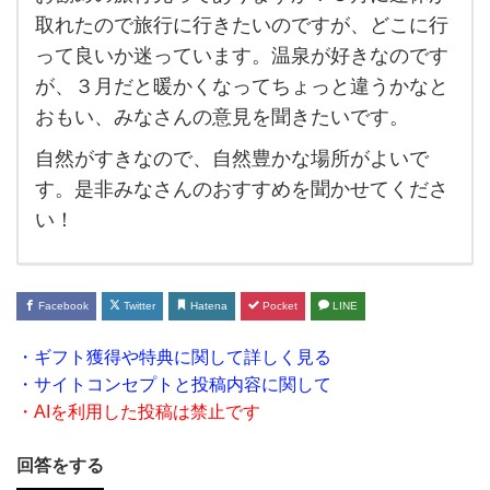
お勧
取れたので旅行に行きたいのですが、どこに行
め
って良いか迷っています。温泉が好きなのです
の旅
が、３月だと暖かくなってちょっと違うかなと
行先
おもい、みなさんの意見を聞きたいです。
っ
自然がすきなので、自然豊かな場所がよいで
て
す。是非みなさんのおすすめを聞かせてくださ
あ
い！
り
ま
す
Facebook
Twitter
Hatena
Pocket
LINE
か？
・ギフト獲得や特典に関して詳しく見る
３月
・サイトコンセプトと投稿内容に関して
に連
・AIを利用した投稿は禁止です
休が
回答をする
取れ