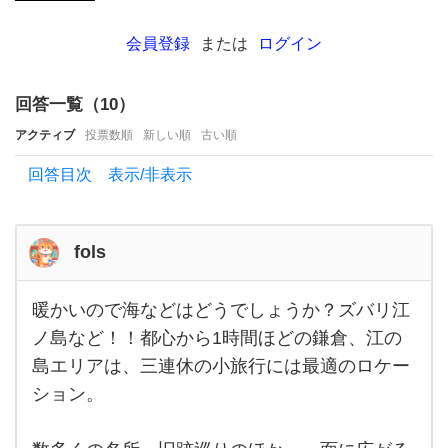
た
の
会員登録
または
ログイン
で旅
行に
回答一覧（
10
）
行き
アクティブ
投票数順
新しい順
古い順
た
回答目次 表示/非表示
い
の
で
fols
す
が、
暖かいので海などはどうでしょうか？ズバリ江
暖かい
ので海
ノ島など！！都心から1時間ほどの鎌倉、江の
ど
などは
島エリアは、三連休の小旅行には最適のロケー
どうで
こ
しょう
ション。
に行
か？ズ
バリ江
っ
ノ島な
ど！！