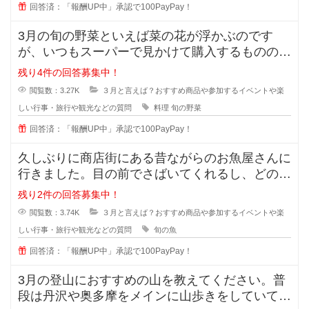
回答済：「報酬UP中」承認で100PayPay！
3月の旬の野菜といえば菜の花が浮かぶのです
が、いつもスーパーで見かけて購入するもののア
レンジレシピがあまり思い浮かばず買
残り4件の回答募集中！
閲覧数：3.27K
３月と言えば？おすすめ商品や参加するイベントや楽
しい行事・旅行や観光などの質問
料理
旬の野菜
回答済：「報酬UP中」承認で100PayPay！
久しぶりに商店街にある昔ながらのお魚屋さんに
行きました。目の前でさばいてくれるし、どの魚
が旬なのか、どうやって調理するの
残り2件の回答募集中！
閲覧数：3.74K
３月と言えば？おすすめ商品や参加するイベントや楽
しい行事・旅行や観光などの質問
旬の魚
回答済：「報酬UP中」承認で100PayPay！
3月の登山におすすめの山を教えてください。普
段は丹沢や奥多摩をメインに山歩きをしていて、