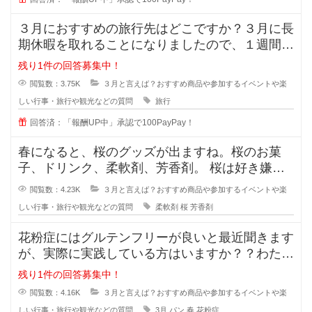
３月におすすめの旅行先はどこですか？３月に長
期休暇を取れることになりましたので、１週間ほ
ど旅にでたいです。好きな旅行先は
残り1件の回答募集中！
閲覧数：3.75K
３月と言えば？おすすめ商品や参加するイベントや楽
しい行事・旅行や観光などの質問
旅行
回答済：「報酬UP中」承認で100PayPay！
春になると、桜のグッズが出ますね。桜のお菓
子、ドリンク、柔軟剤、芳香剤。 桜は好き嫌い
が分かれますが、私は好きなも
閲覧数：4.23K
３月と言えば？おすすめ商品や参加するイベントや楽
しい行事・旅行や観光などの質問
柔軟剤
桜
芳香剤
花粉症にはグルテンフリーが良いと最近聞きます
が、実際に実践している方はいますか？？わたし
は20年以上花粉症と付き合って生
残り1件の回答募集中！
閲覧数：4.16K
３月と言えば？おすすめ商品や参加するイベントや楽
しい行事・旅行や観光などの質問
3月
パン
春
花粉症