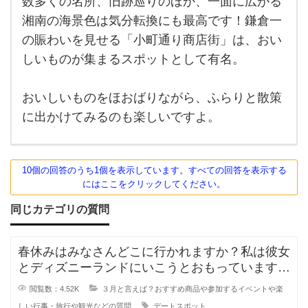
数多くの名所、旧跡巡りのほか、一面に広がる
て良
都心か
湘南の海景色は気分転換にも最高です！鎌倉一
ら1時
い
間ほど
の賑わいを見せる「小町通り商店街」は、おい
の鎌
か迷
しいものが集まるスポットとして有名。
っ
て
おいしいものをほおばりながら、ふらりと散策
に出かけてみるのも楽しいですよ。
10個の回答のうち1個を表示しています。すべての回答を表示する
にはここをクリックしてください。
同じカテゴリの質問
春休みはみなさんどこに行かれますか？私は彼女
とディズニーランドにいこうとおもっています。
高校２年生ですので、制服を着てい
閲覧数：4.52K
３月と言えば？おすすめ商品や参加するイベントや楽
しい行事・旅行や観光などの質問
デートスポット