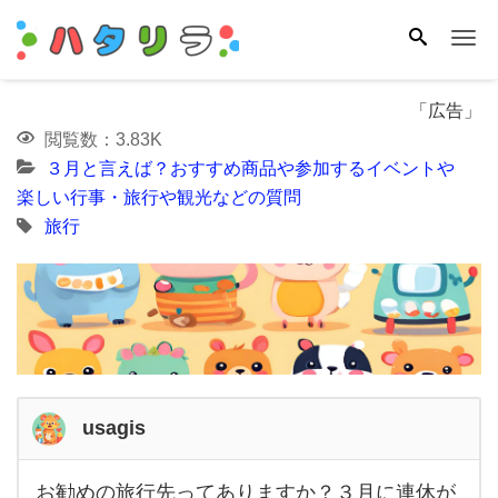
Me
「広告」
閲覧数：3.83K
３月と言えば？おすすめ商品や参加するイベントや
楽しい行事・旅行や観光などの質問
旅行
usagis
お勧めの旅行先ってありますか？３月に連休が