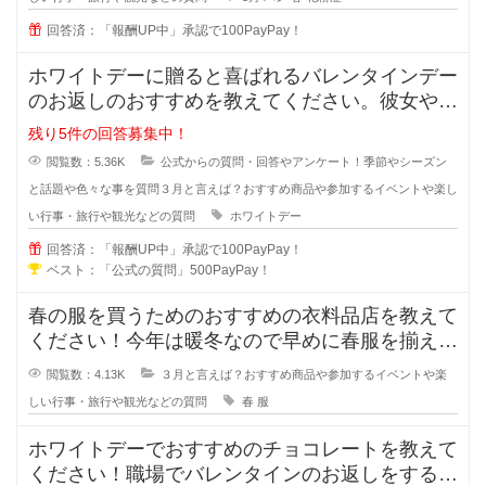
回答済：「報酬UP中」承認で100PayPay！
ホワイトデーに贈ると喜ばれるバレンタインデー
のお返しのおすすめを教えてください。彼女や奥
さん、会社の同僚など本命や義理チ
残り5件の回答募集中！
閲覧数：5.36K
公式からの質問・回答やアンケート！季節やシーズン
と話題や色々な事を質問
３月と言えば？おすすめ商品や参加するイベントや楽し
い行事・旅行や観光などの質問
ホワイトデー
回答済：「報酬UP中」承認で100PayPay！
ベスト：「公式の質問」500PayPay！
春の服を買うためのおすすめの衣料品店を教えて
ください！今年は暖冬なので早めに春服を揃える
準備をしようと思います。しかし今
閲覧数：4.13K
３月と言えば？おすすめ商品や参加するイベントや楽
しい行事・旅行や観光などの質問
春
服
ホワイトデーでおすすめのチョコレートを教えて
ください！職場でバレンタインのお返しをするの