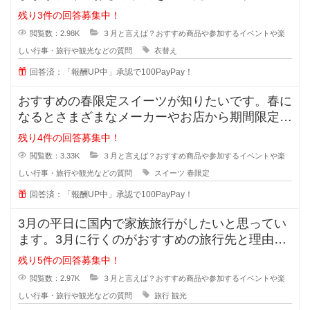
お手入れについて皆さんのおすすめ
残り3件の回答募集中！
閲覧数：2.98K
３月と言えば？おすすめ商品や参加するイベントや楽
しい行事・旅行や観光などの質問
衣替え
回答済：「報酬UP中」承認で100PayPay！
おすすめの春限定スイーツが知りたいです。春に
なるとさまざまなメーカーやお店から期間限定の
商品が発売されますよね。どれもみ
残り4件の回答募集中！
閲覧数：3.33K
３月と言えば？おすすめ商品や参加するイベントや楽
しい行事・旅行や観光などの質問
スイーツ
春限定
回答済：「報酬UP中」承認で100PayPay！
3月の平日に国内で家族旅行がしたいと思ってい
ます。3月に行くのがおすすめの旅行先と理由や
おすすめポイントなどを教えて貰え
残り5件の回答募集中！
閲覧数：2.97K
３月と言えば？おすすめ商品や参加するイベントや楽
しい行事・旅行や観光などの質問
旅行
観光