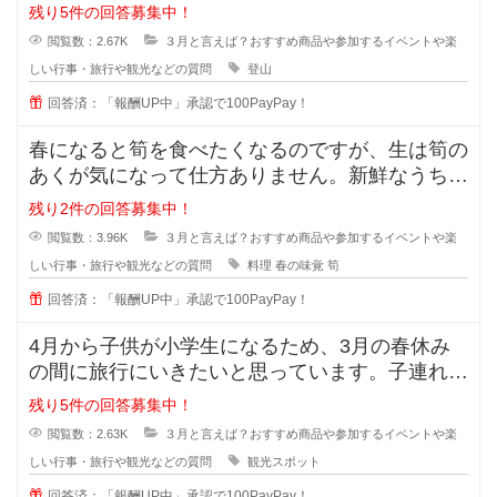
たまに長野や山梨まで出かけます。
残り5件の回答募集中！
閲覧数：2.67K
３月と言えば？おすすめ商品や参加するイベントや楽
しい行事・旅行や観光などの質問
登山
回答済：「報酬UP中」承認で100PayPay！
春になると筍を食べたくなるのですが、生は筍の
あくが気になって仕方ありません。新鮮なうちに
茹でるといいというのは知っている
残り2件の回答募集中！
閲覧数：3.96K
３月と言えば？おすすめ商品や参加するイベントや楽
しい行事・旅行や観光などの質問
料理
春の味覚
筍
回答済：「報酬UP中」承認で100PayPay！
4月から子供が小学生になるため、3月の春休み
の間に旅行にいきたいと思っています。子連れで
も楽しめるおすすめの日本の観光ス
残り5件の回答募集中！
閲覧数：2.63K
３月と言えば？おすすめ商品や参加するイベントや楽
しい行事・旅行や観光などの質問
観光スポット
回答済：「報酬UP中」承認で100PayPay！