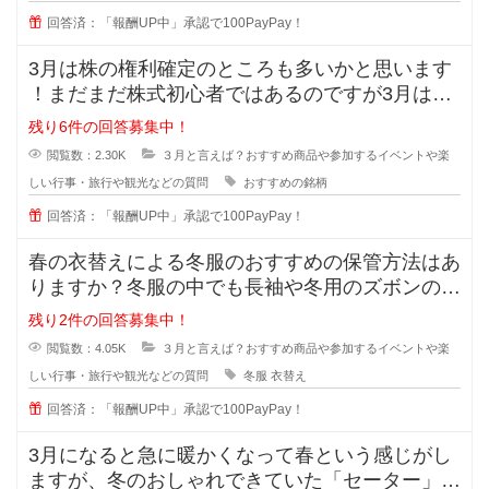
回答済：「報酬UP中」承認で100PayPay！
3月は株の権利確定のところも多いかと思います
！まだまだ株式初心者ではあるのですが3月は一
大イベントと思っています。
残り6件の回答募集中！
閲覧数：2.30K
３月と言えば？おすすめ商品や参加するイベントや楽
しい行事・旅行や観光などの質問
おすすめの銘柄
回答済：「報酬UP中」承認で100PayPay！
春の衣替えによる冬服のおすすめの保管方法はあ
りますか？冬服の中でも長袖や冬用のズボンのこ
とで、今までは適当に畳んでしまっ
残り2件の回答募集中！
閲覧数：4.05K
３月と言えば？おすすめ商品や参加するイベントや楽
しい行事・旅行や観光などの質問
冬服
衣替え
回答済：「報酬UP中」承認で100PayPay！
3月になると急に暖かくなって春という感じがし
ますが、冬のおしゃれできていた「セーター」の