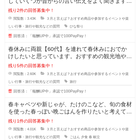
していくつか昔からの言い伝えをよく聞きます。
例えば私はひな祭りは3/3過ぎて
残り2件の回答募集中！
閲覧数：3.43K
３月と言えば？おすすめ商品や参加するイベントや楽
しい行事・旅行や観光などの質問
ひな祭り
回答済：「報酬UP中」承認で100PayPay！
春休みに両親【60代】を連れて春休みにおでか
けしたいと思っています。おすすめの観光地やホ
テルを教えてください。 両
残り5件の回答募集中！
閲覧数：2.60K
３月と言えば？おすすめ商品や参加するイベントや楽
しい行事・旅行や観光などの質問
旅行
回答済：「報酬UP中」承認で100PayPay！
春キャベツや新じゃが、たけのこなど、旬の食材
を使った春っぽい晩ごはんを作りたいと考えてい
ます。みなさんのおすすめがあれば
残り1件の回答募集中！
閲覧数：4.01K
３月と言えば？おすすめ商品や参加するイベントや楽
しい行事・旅行や観光などの質問
ごはん
夕食
春
献立