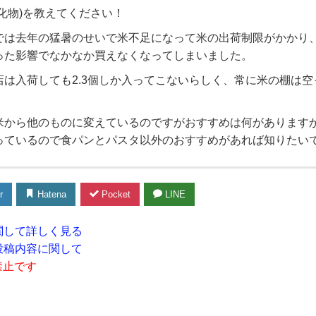
化物)を教えてください！
では去年の猛暑のせいで米不足になって米の出荷制限がかかり
った影響でなかなか買えなくなってしまいました。
は入荷しても2.3個しか入ってこないらしく、常に米の棚は空
米から他のものに変えているのですがおすすめは何があります
っているので食パンとパスタ以外のおすすめがあれば知りたい
r
Hatena
Pocket
LINE
関して詳しく見る
投稿内容に関して
禁止です