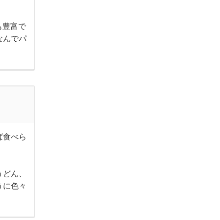
も豊富で
なんでパ
ば食べら
うどん、
うに色々