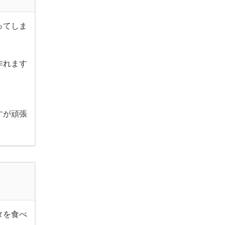
ってしま
作れます
すが頑張
タを食べ