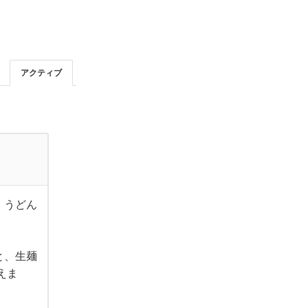
アクティブ
、うどん
と、生麺
えま