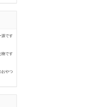
ー源です
化物です
のおやつ