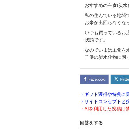
おすすめの主食(炭水
お
私の住んでいる地域
お米が出回らなくな
す
いつも買っているお店
す
状態です。
なのでいまは主食を
め
子供の炭水化物に困
の主
食
Facebook
Twitte
(炭
・ギフト獲得や特典に
・サイトコンセプトと
水化
・AIを利用した投稿は
物)
回答をする