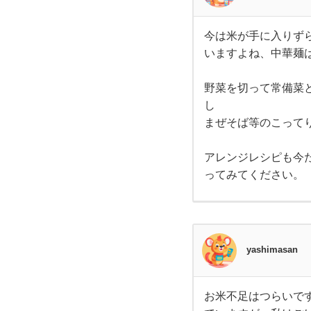
ルギ
ー
で米
今は米が手に入りず
今は
いますよね、中華麺
米が
不足
手に
入り
ずら
野菜を切って常備菜
に
い状
し
況に
あり
まぜそば等のこって
ま
す。
主食
アレンジレシピも今
と言
ってみてください。
えば
まず
お米
です
から
ね。
こま
yashimasan
っ
お米不足はつらいで
お米