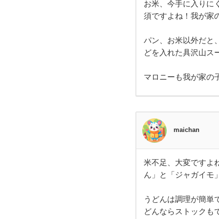
お米、今手に入りに
お
須ですよね！我が家の
米、
今手
に入
りに
パン、お米以外だと
くい
どを入れた具沢山ス
地域
もあ
り、
マロニーも我が家の
本当
困り
ます
よ
ね。
お子
さん
maichan
がい
た
ら、
特に
米不足、大変ですよ
お
米不足、
ん」と「ジャガイモ
大変です
よ
ね。。。
お子さん
うどんは調理が簡単
の主食と
どんならストックも
して、米