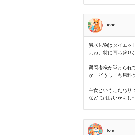
で
か。
米が
最近
い
値上
がり
tobo
して
る地
私も
パン
だっ
域で
た
炭水化物はダイエッ
炭水
り、
よね。特に育ち盛り
化物
はダ
は去
イエ
ット
質問者様が挙げられ
する
年の
が、どうしても原料
場合
は天
敵な
猛暑
主食というこだわり
ので
す
などには良いかもし
が、
の
人間
にと
って
せ
は必
要な
エネ
い
fols