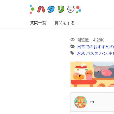
質問一覧
質問をする
閲覧数：4.28K
日常でのおすすめの
お米
パスタ
パン
主
rrr