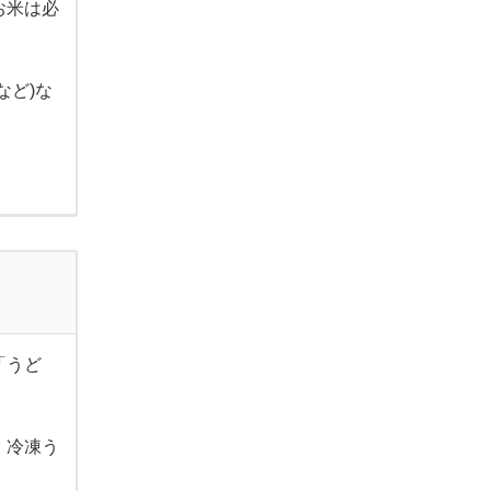
お米は必
など)な
「うど
、冷凍う