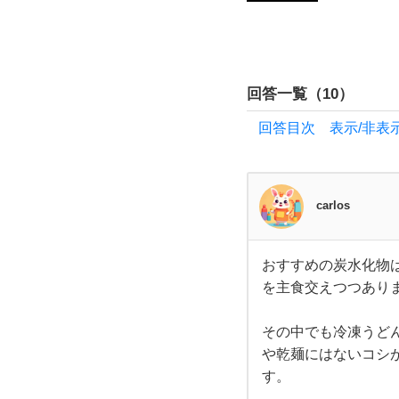
を教
え
回答一覧（
10
）
て
回答目次 表示/非表
く
だ
carlos
さ
おすすめの炭水化物
い！
おす
を主食交えつつあり
すめ
の炭
私の
水化
物は
その中でも冷凍うど
うど
や乾麺にはないコシが
住ん
んで
しょ
す。
う