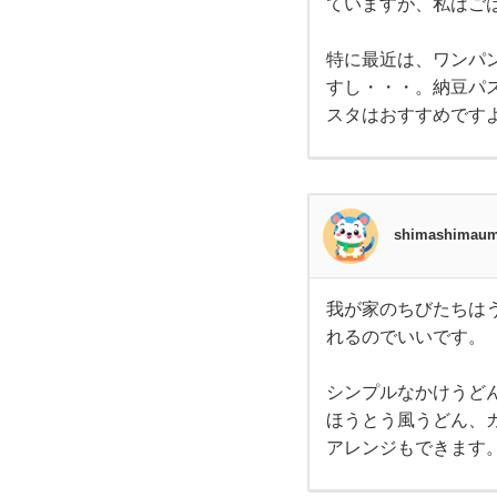
ていますが、私はご
不足
はつ
らい
です
特に最近は、ワンパン
よ
すし・・・。納豆パ
ね。
そん
スタはおすすめです
な時
は私
はパ
スタ
を食
べて
shimashimau
いま
す。
週３
日は
パス
我が家のちびたちは
我が
タ
れるのでいいです。
家の
ちび
たち
はう
シンプルなかけうど
どん
ほうとう風うどん、
が大
好き
アレンジもできます
で
す。