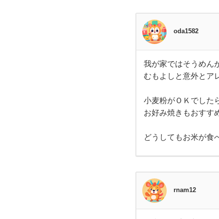
常時
冷凍
庫に
スト
oda1582
ック
して
さっ
と茹
でれ
我が家ではそうめん
我が
ば
むもよしと意外とア
家で
はそ
うめ
んが
小麦粉がＯＫでした
大活
お好み焼きもおすす
躍し
てま
す。
どうしてもお米が食
普通
にめ
んつ
ゆで
頂く
もよ
し、
rnam12
温か
いス
ープ