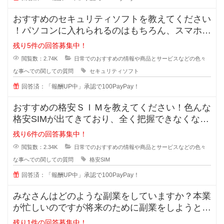
おすすめのセキュリティソフトを教えてください
！パソコンに入れられるのはもちろん、スマホに
も入れられるセキュリティソフトっ
残り5件の回答募集中！
閲覧数：2.74K
日常でのおすすめの情報や商品とサービスなどの色々
な事へでの関しての質問
セキュリティソフト
回答済：「報酬UP中」承認で100PayPay！
おすすめの格安ＳＩＭを教えてください！色んな
格安SIMが出てきており、全く把握できなくなっ
てきました。なので、皆さんが実
残り6件の回答募集中！
閲覧数：2.34K
日常でのおすすめの情報や商品とサービスなどの色々
な事へでの関しての質問
格安SIM
回答済：「報酬UP中」承認で100PayPay！
みなさんはどのような副業をしていますか？本業
が忙しいのですが将来のために副業をしようと思
います。手間が掛かっても構わない
残り1件の回答募集中！