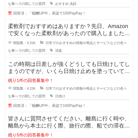
な事へでの関しての質問
おすすめ
洗顔
回答済：「報酬UP中」承認で100PayPay！
柔軟剤でおすすめはありますか？先日、Amazon
で安くなった柔軟剤があったので購入しました
が、苦手な匂いでした。
閲覧数：4.31K
日常でのおすすめの情報や商品とサービスなどの色々
な事へでの関しての質問
消臭
この時期は日差しが強くどうしても日焼けしてし
まうのですが、いくら日焼け止めを塗っていても
半袖のあとはできてしまいます。
残り1件の回答募集中！
閲覧数：4.22K
日常でのおすすめの情報や商品とサービスなどの色々
な事へでの関しての質問
日焼け
回答済：「報酬UP中」承認で100PayPay！
皆さんに質問させてください。離島に行く時や、
離島から本土に行く際、旅行の際、船での滞在時
間が3時間ほどと長い場合、小さい
残り5件の回答募集中！