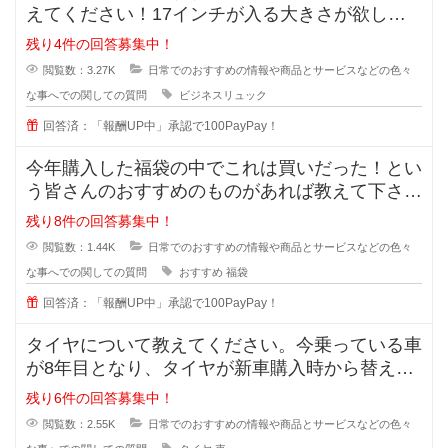
えてください！17インチが入る大きさが欲しい
です。ノーパソだけ入るものでもい
残り4件の回答募集中！
閲覧数：3.27K
日常でのおすすめの情報や商品とサービスなどの色々
な事へでの関しての質問
ビジネスリュック
回答済：「報酬UP中」承認で100PayPay！
今年購入した福袋の中でこれは買いだった！とい
う皆さんのおすすめのものがあれば教えて下さ
い。今まで購入したことがあるのはジ
残り8件の回答募集中！
閲覧数：1.44K
日常でのおすすめの情報や商品とサービスなどの色々
な事へでの関しての質問
おすすめ
福袋
回答済：「報酬UP中」承認で100PayPay！
タイヤについて教えてください。今乗っている車
が8年目となり、タイヤが新車購入時から替えて
いません。スリップサインが出てき
残り6件の回答募集中！
閲覧数：2.55K
日常でのおすすめの情報や商品とサービスなどの色々