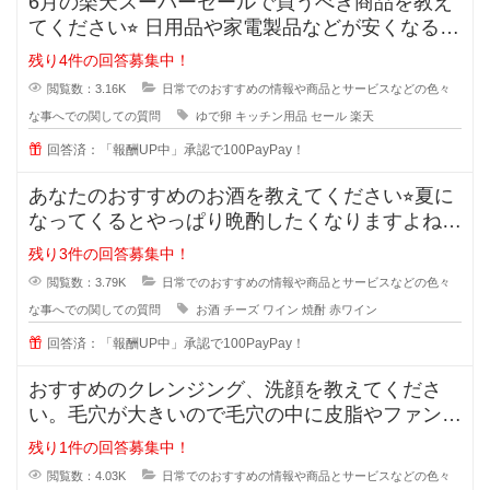
6月の楽天スーパーセールで買うべき商品を教え
てください⭐︎ 日用品や家電製品などが安くなる楽
天スーパ
残り4件の回答募集中！
閲覧数：3.16K
日常でのおすすめの情報や商品とサービスなどの色々
な事へでの関しての質問
ゆで卵
キッチン用品
セール
楽天
回答済：「報酬UP中」承認で100PayPay！
あなたのおすすめのお酒を教えてください⭐︎夏に
なってくるとやっぱり晩酌したくなりますよね。
でも糖質などが気
残り3件の回答募集中！
閲覧数：3.79K
日常でのおすすめの情報や商品とサービスなどの色々
な事へでの関しての質問
お酒
チーズ
ワイン
焼酎
赤ワイン
回答済：「報酬UP中」承認で100PayPay！
おすすめのクレンジング、洗顔を教えてくださ
い。毛穴が大きいので毛穴の中に皮脂やファンデ
ーションが残りやすいです。
残り1件の回答募集中！
閲覧数：4.03K
日常でのおすすめの情報や商品とサービスなどの色々