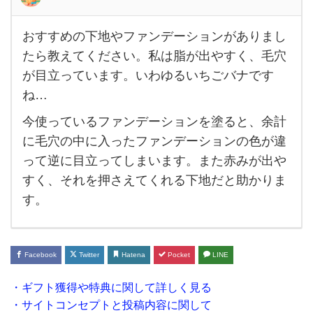
おすすめの下地やファンデーションがありまし
お
たら教えてください。私は脂が出やすく、毛穴
す
が目立っています。いわゆるいちごバナです
す
ね…
め
今使っているファンデーションを塗ると、余計
の下
に毛穴の中に入ったファンデーションの色が違
地や
って逆に目立ってしまいます。また赤みが出や
フ
すく、それを押さえてくれる下地だと助かりま
ァ
す。
ン
デー
シ
Facebook
Twitter
Hatena
Pocket
LINE
ョ
・ギフト獲得や特典に関して詳しく見る
ン
・サイトコンセプトと投稿内容に関して