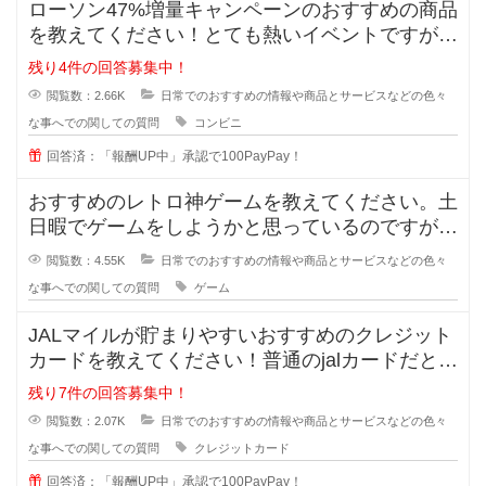
ローソン47%増量キャンペーンのおすすめの商品
を教えてください！とても熱いイベントですが、
価格は据え置きなので買ったけど
残り4件の回答募集中！
閲覧数：2.66K
日常でのおすすめの情報や商品とサービスなどの色々
な事へでの関しての質問
コンビニ
回答済：「報酬UP中」承認で100PayPay！
おすすめのレトロ神ゲームを教えてください。土
日暇でゲームをしようかと思っているのですが、
最近のゲームに魅力を感じません。
閲覧数：4.55K
日常でのおすすめの情報や商品とサービスなどの色々
な事へでの関しての質問
ゲーム
JALマイルが貯まりやすいおすすめのクレジット
カードを教えてください！普通のjalカードだと還
元率が0.5%でとても低く
残り7件の回答募集中！
閲覧数：2.07K
日常でのおすすめの情報や商品とサービスなどの色々
な事へでの関しての質問
クレジットカード
回答済：「報酬UP中」承認で100PayPay！