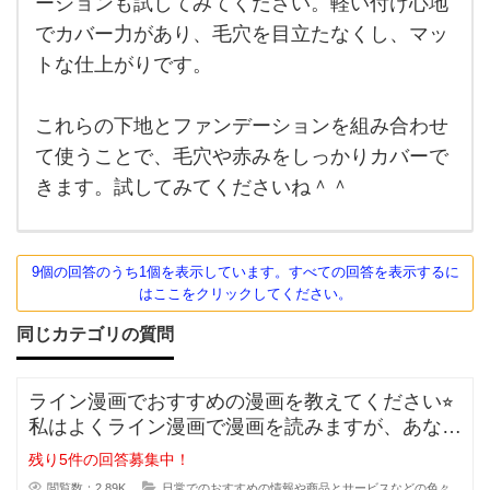
ーションも試してみてください。軽い付け心地
でカバー力があり、毛穴を目立たなくし、マッ
トな仕上がりです。
これらの下地とファンデーションを組み合わせ
て使うことで、毛穴や赤みをしっかりカバーで
きます。試してみてくださいね＾＾
9個の回答のうち1個を表示しています。すべての回答を表示するに
はここをクリックしてください。
同じカテゴリの質問
ライン漫画でおすすめの漫画を教えてください⭐︎
私はよくライン漫画で漫画を読みますが、あなた
のおすすめがあれ
残り5件の回答募集中！
閲覧数：2.89K
日常でのおすすめの情報や商品とサービスなどの色々