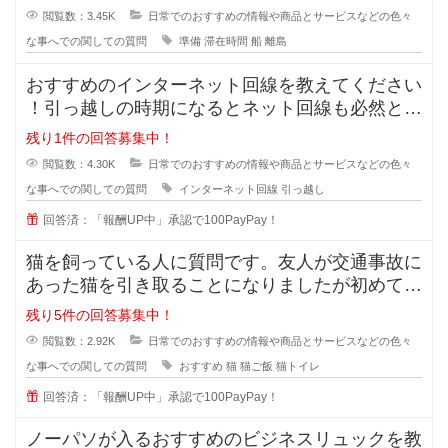
閲覧数：3.45K
日常でのおすすめの情報や商品とサービスなどの色々
な事へでの関しての質問
準備
滞在時間
船
離島
おすすめのインターネット回線を教えてください
！引っ越しの時期になるとネット回線も必然と変
えようかなと思いますよね！
残り1件の回答募集中！
閲覧数：4.30K
日常でのおすすめの情報や商品とサービスなどの色々
な事へでの関しての質問
インターネット回線
引っ越し
回答済：「報酬UP中」承認で100PayPay！
猫を飼っている人に質問です。友人が交通事故に
あった猫を引き取ることになりましたが初めて猫
を育てることになったそうで、ご飯
残り5件の回答募集中！
閲覧数：2.92K
日常でのおすすめの情報や商品とサービスなどの色々
な事へでの関しての質問
おすすめ
猫
猫ご飯
猫トイレ
回答済：「報酬UP中」承認で100PayPay！
ノーパソが入るおすすめのビジネスリュックを教