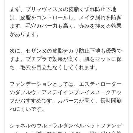
の悩
出や
みに
まず、プリマヴィスタの皮脂くずれ防止下地
おす
す
すめ
は、皮脂をコントロールし、メイク崩れを防ぎ
く、
の下
地と
ます。毛穴カバー力も高く、赤みを抑える効果
毛穴
ファ
があります。
ンデ
が目
ーシ
ョン
立っ
を紹
次に、セザンヌの皮脂テカリ防止下地も優秀で
介し
て
ます
すよ。プチプラで効果が高く、肌をマットに保
ね。
い
ち、毛穴を目立たなくしてくれます。
ま
す
ファンデーションとしては、エスティローダー
のダブルウェアステイインプレイスメークアッ
プがおすすめです。カバー力が高く、長時間崩
れにくいです。
シャネルのウルトラルタンベルベットファンデ