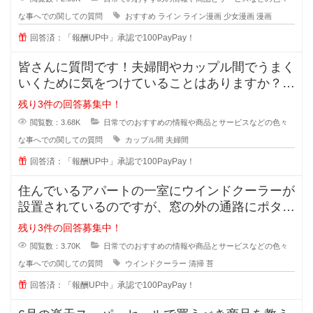
な事へでの関しての質問
おすすめ
ライン
ライン漫画
少女漫画
漫画
回答済：「報酬UP中」承認で100PayPay！
皆さんに質問です！夫婦間やカップル間でうまく
いくために気をつけていることはありますか？
私は夫と結婚10年目ですが
残り3件の回答募集中！
閲覧数：3.68K
日常でのおすすめの情報や商品とサービスなどの色々
な事へでの関しての質問
カップル間
夫婦間
回答済：「報酬UP中」承認で100PayPay！
住んでいるアパートの一室にウインドクーラーが
設置されているのですが、窓の外の通路にポタポ
タ水が流れるので、すぐに緑のコケ
残り3件の回答募集中！
閲覧数：3.70K
日常でのおすすめの情報や商品とサービスなどの色々
な事へでの関しての質問
ウインドクーラー
清掃
苔
回答済：「報酬UP中」承認で100PayPay！