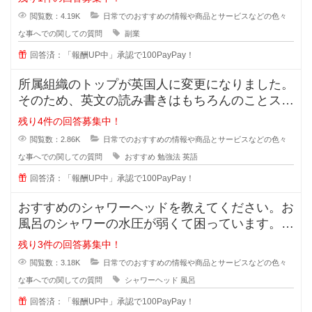
閲覧数：4.19K
日常でのおすすめの情報や商品とサービスなどの色々
な事へでの関しての質問
副業
回答済：「報酬UP中」承認で100PayPay！
所属組織のトップが英国人に変更になりました。
そのため、英文の読み書きはもちろんのことスピ
ーキング及びリスニングスキルが必
残り4件の回答募集中！
閲覧数：2.86K
日常でのおすすめの情報や商品とサービスなどの色々
な事へでの関しての質問
おすすめ
勉強法
英語
回答済：「報酬UP中」承認で100PayPay！
おすすめのシャワーヘッドを教えてください。お
風呂のシャワーの水圧が弱くて困っています。最
近ではミラブルやリファなど値段が
残り3件の回答募集中！
閲覧数：3.18K
日常でのおすすめの情報や商品とサービスなどの色々
な事へでの関しての質問
シャワーヘッド
風呂
回答済：「報酬UP中」承認で100PayPay！