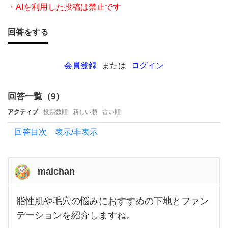
が
・AIを利用した投稿は禁止です
あ
回答をする
り
ま
し
会員登録
または
ログイン
た
ら教
回答一覧（
9
）
え
アクティブ
投票数順
新しい順
古い順
て
回答目次 表示/非表示
く
だ
さ
maichan
い。
脂性肌や毛穴の悩みにおすすめの下地とファン
私は
脂性
肌や
デーションを紹介しますね。
脂が
毛穴