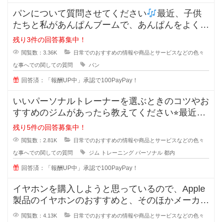
パンについて質問させてください
最近、子供
たちと私があんぱんブームで、あんぱんをよく購
入するようになった
残り3件の回答募集中！
閲覧数：3.36K
日常でのおすすめの情報や商品とサービスなどの色々
な事へでの関しての質問
パン
回答済：「報酬UP中」承認で100PayPay！
いいパーソナルトレーナーを選ぶときのコツやお
すすめのジムがあったら教えてください⭐︎最近は
ダイエットやボデ
残り5件の回答募集中！
閲覧数：2.81K
日常でのおすすめの情報や商品とサービスなどの色々
な事へでの関しての質問
ジム
トレーニング
パーソナル
都内
回答済：「報酬UP中」承認で100PayPay！
イヤホンを購入しようと思っているので、Apple
製品のイヤホンのおすすめと、そのほかメーカー
のおすすめがあればきいてみた
閲覧数：4.13K
日常でのおすすめの情報や商品とサービスなどの色々