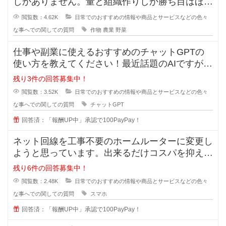
しかありません。量と組織作りしか勝ち目はほと
んどありません。場所の取り合いは
閲覧数：4.62K
日常でのおすすめの情報や商品とサービスなどの色々
な事へでの関しての質問
作物
農業
野菜
仕事や副業に使えるおすすめのチャットGPTの
使い方を教えてください！最近話題のAIですが、
実は上手く扱えずどうすれば実用
残り3件の回答募集中！
閲覧数：3.52K
日常でのおすすめの情報や商品とサービスなどの色々
な事へでの関しての質問
チャットGPT
回答済：「報酬UP中」承認で100PayPay！
ネット回線を工事不要のホームルーターに変更し
ようと思っています。出来るだけコスパを抑えた
いです。オススメのルーターやプラ
残り6件の回答募集中！
閲覧数：2.48K
日常でのおすすめの情報や商品とサービスなどの色々
な事へでの関しての質問
スマホ
回答済：「報酬UP中」承認で100PayPay！