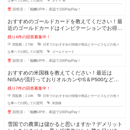
な事へでの関しての質問
タイヤ
車
回答済：「報酬UP中」承認で100PayPay！
おすすめのゴールドカードを教えてください！最
近のゴールドカードはインビテーションでお得に
持てると知ったのですが、種類が多
残り4件の回答募集中！
閲覧数：2.79K
日常でのおすすめの情報や商品とサービスなどの色々
な事へでの関しての質問
ゴールドカード
回答済：「報酬UP中」承認で100PayPay！
おすすめの米国株を教えてください！最近は
NISAが流行っておりオルカンやS＆P500などが
主流ですが、皆が同じものに投資
残り7件の回答募集中！
閲覧数：2.19K
日常でのおすすめの情報や商品とサービスなどの色々
な事へでの関しての質問
米国株
回答済：「報酬UP中」承認で100PayPay！
雪国での農業は儲かると思いますか？デメリット