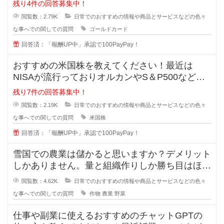
残り4件の回答募集中！
閲覧数：2.79K
日常でのおすすめの情報や商品とサービスなどの色々
な事へでの関しての質問
ゴールドカード
回答済：「報酬UP中」承認で100PayPay！
おすすめの米国株を教えてください！最近は
NISAが流行っておりオルカンやS＆P500などが
主流ですが、皆が同じものに投資
残り7件の回答募集中！
閲覧数：2.19K
日常でのおすすめの情報や商品とサービスなどの色々
な事へでの関しての質問
米国株
回答済：「報酬UP中」承認で100PayPay！
雪国での農業は儲かると思いますか？デメリット
しかありません。量と組織作りしか勝ち目はほと
んどありません。場所の取り合いは
閲覧数：4.62K
日常でのおすすめの情報や商品とサービスなどの色々
な事へでの関しての質問
作物
農業
野菜
仕事や副業に使えるおすすめのチャットGPTの