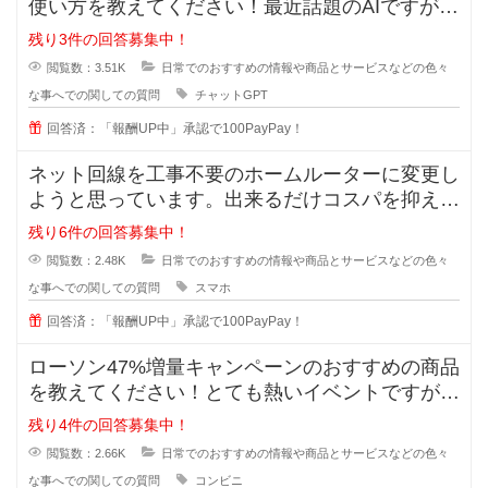
使い方を教えてください！最近話題のAIですが、
実は上手く扱えずどうすれば実用
残り3件の回答募集中！
閲覧数：3.51K
日常でのおすすめの情報や商品とサービスなどの色々
な事へでの関しての質問
チャットGPT
回答済：「報酬UP中」承認で100PayPay！
ネット回線を工事不要のホームルーターに変更し
ようと思っています。出来るだけコスパを抑えた
いです。オススメのルーターやプラ
残り6件の回答募集中！
閲覧数：2.48K
日常でのおすすめの情報や商品とサービスなどの色々
な事へでの関しての質問
スマホ
回答済：「報酬UP中」承認で100PayPay！
ローソン47%増量キャンペーンのおすすめの商品
を教えてください！とても熱いイベントですが、
価格は据え置きなので買ったけど
残り4件の回答募集中！
閲覧数：2.66K
日常でのおすすめの情報や商品とサービスなどの色々
な事へでの関しての質問
コンビニ