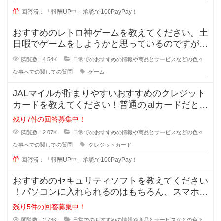
回答済：「報酬UP中」承認で100PayPay！
おすすめのレトロ神ゲームを教えてください。土
日暇でゲームをしようかと思っているのですが、
最近のゲームに魅力を感じません。
閲覧数：4.54K
日常でのおすすめの情報や商品とサービスなどの色々
な事へでの関しての質問
ゲーム
JALマイルが貯まりやすいおすすめのクレジット
カードを教えてください！普通のjalカードだと還
元率が0.5%でとても低く
残り7件の回答募集中！
閲覧数：2.07K
日常でのおすすめの情報や商品とサービスなどの色々
な事へでの関しての質問
クレジットカード
回答済：「報酬UP中」承認で100PayPay！
おすすめのセキュリティソフトを教えてください
！パソコンに入れられるのはもちろん、スマホに
も入れられるセキュリティソフトっ
残り5件の回答募集中！
閲覧数：2.73K
日常でのおすすめの情報や商品とサービスなどの色々