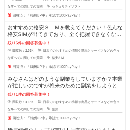
な事へでの関しての質問
セキュリティソフト
回答済：「報酬UP中」承認で100PayPay！
おすすめの格安ＳＩＭを教えてください！色んな
格安SIMが出てきており、全く把握できなくなっ
てきました。なので、皆さんが実
残り6件の回答募集中！
閲覧数：2.33K
日常でのおすすめの情報や商品とサービスなどの色々
な事へでの関しての質問
格安SIM
回答済：「報酬UP中」承認で100PayPay！
みなさんはどのような副業をしていますか？本業
が忙しいのですが将来のために副業をしようと思
います。手間が掛かっても構わない
残り1件の回答募集中！
閲覧数：4.18K
日常でのおすすめの情報や商品とサービスなどの色々
な事へでの関しての質問
副業
回答済：「報酬UP中」承認で100PayPay！