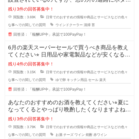
タ水が流れるので、すぐに緑のコケ
残り3件の回答募集中！
閲覧数：3.69K
日常でのおすすめの情報や商品とサービスなどの色々
な事へでの関しての質問
ウインドクーラー
清掃
苔
回答済：「報酬UP中」承認で100PayPay！
6月の楽天スーパーセールで買うべき商品を教え
てください⭐︎ 日用品や家電製品などが安くなる楽
天スーパ
残り4件の回答募集中！
閲覧数：3.15K
日常でのおすすめの情報や商品とサービスなどの色々
な事へでの関しての質問
ゆで卵
キッチン用品
セール
楽天
回答済：「報酬UP中」承認で100PayPay！
あなたのおすすめのお酒を教えてください⭐︎夏に
なってくるとやっぱり晩酌したくなりますよね。
でも糖質などが気
残り3件の回答募集中！
閲覧数：3.79K
日常でのおすすめの情報や商品とサービスなどの色々
な事へでの関しての質問
お酒
チーズ
ワイン
焼酎
赤ワイン