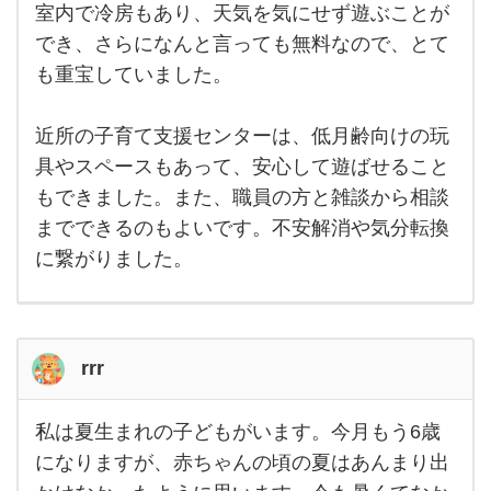
て支
室内で冷房もあり、天気を気にせず遊ぶことが
援セ
でき、さらになんと言っても無料なので、とて
ンタ
ーを
も重宝していました。
よく
利用
して
いま
近所の子育て支援センターは、低月齢向けの玩
し
具やスペースもあって、安心して遊ばせること
た。
室内
もできました。また、職員の方と雑談から相談
で冷
房も
までできるのもよいです。不安解消や気分転換
あ
り、
に繋がりました。
天気
を気
にせ
ず遊
rrr
私は夏生まれの子どもがいます。今月もう6歳
私は
夏生
になりますが、赤ちゃんの頃の夏はあんまり出
まれ