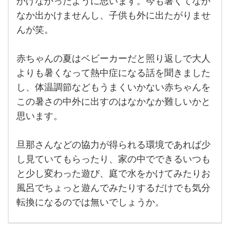
かけなかったように思います。今も暑くてなか
の子
ども
なか出かけませんし、子供も外に出たがりませ
がい
ま
んが笑。
す。
今月
もう
赤ちゃんの夏はベビーカーだと照り返しで大人
6歳
にな
よりも暑くなって熱中症になる話を聞きました
りま
す
し、体温調節などもうまくいかない赤ちゃんを
が、
赤ち
この暑さの中外に出すのはなかなか難しいかと
ゃん
思います。
の頃
の夏
はあ
旦那さんなどの協力が得られる環境であれば少
し見ていてもらったり、家の中でできるいつも
と少し変わった遊び、庭で水をかけてみたりお
風呂でちょっと遊んでみたりするだけでも気分
転換になるのでは無いでしょうか。