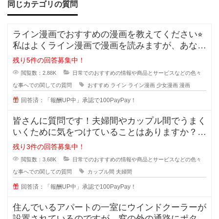
同じカテゴリの質問
ライン漫画でおすすめの漫画を教えてください⭐︎
私はよくライン漫画で漫画を読みますが、あなた
のおすすめがあれ
残り5件の回答募集中！
閲覧数：2.88K
日常でのおすすめの情報や商品とサービスなどの色々
な事へでの関しての質問
おすすめ
ライン
ライン漫画
少女漫画
漫画
回答済：「報酬UP中」承認で100PayPay！
皆さんに質問です！夫婦間やカップル間でうまく
いくために気をつけていることはありますか？
私は夫と結婚10年目ですが
残り3件の回答募集中！
閲覧数：3.68K
日常でのおすすめの情報や商品とサービスなどの色々
な事へでの関しての質問
カップル間
夫婦間
回答済：「報酬UP中」承認で100PayPay！
住んでいるアパートの一室にウインドクーラーが
設置されているのですが、窓の外の通路にポタポ