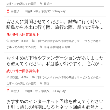
な事へでの関しての質問
日焼け
回答済：「報酬UP中」承認で100PayPay！
皆さんに質問させてください。離島に行く時や、
離島から本土に行く際、旅行の際、船での滞在時
間が3時間ほどと長い場合、小さい
残り5件の回答募集中！
閲覧数：3.43K
日常でのおすすめの情報や商品とサービスなどの色々
な事へでの関しての質問
準備
滞在時間
船
離島
おすすめの下地やファンデーションがありました
ら教えてください。私は脂が出やすく、毛穴が目
立っています。いわゆるいちごバナ
残り1件の回答募集中！
閲覧数：4.88K
日常でのおすすめの情報や商品とサービスなどの色々
な事へでの関しての質問
清潔
回答済：「報酬UP中」承認で100PayPay！
おすすめのインターネット回線を教えてください
！引っ越しの時期になるとネット回線も必然と変