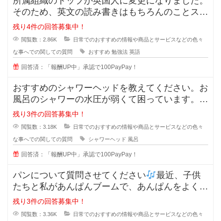
所属組織のトップが英国人に変更になりました。
そのため、英文の読み書きはもちろんのことスピ
ーキング及びリスニングスキルが必
残り4件の回答募集中！
閲覧数：2.86K
日常でのおすすめの情報や商品とサービスなどの色々
な事へでの関しての質問
おすすめ
勉強法
英語
回答済：「報酬UP中」承認で100PayPay！
おすすめのシャワーヘッドを教えてください。お
風呂のシャワーの水圧が弱くて困っています。最
近ではミラブルやリファなど値段が
残り3件の回答募集中！
閲覧数：3.18K
日常でのおすすめの情報や商品とサービスなどの色々
な事へでの関しての質問
シャワーヘッド
風呂
回答済：「報酬UP中」承認で100PayPay！
パンについて質問させてください
最近、子供
たちと私があんぱんブームで、あんぱんをよく購
入するようになった
残り3件の回答募集中！
閲覧数：3.36K
日常でのおすすめの情報や商品とサービスなどの色々