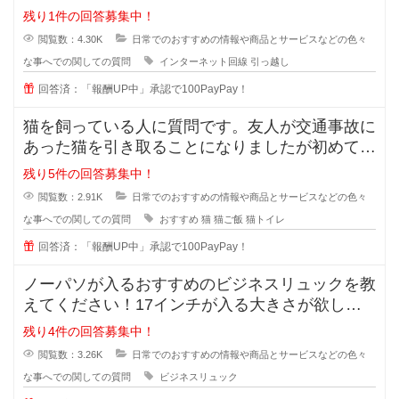
えようかなと思いますよね！
残り1件の回答募集中！
閲覧数：4.30K
日常でのおすすめの情報や商品とサービスなどの色々
な事へでの関しての質問
インターネット回線
引っ越し
回答済：「報酬UP中」承認で100PayPay！
猫を飼っている人に質問です。友人が交通事故に
あった猫を引き取ることになりましたが初めて猫
を育てることになったそうで、ご飯
残り5件の回答募集中！
閲覧数：2.91K
日常でのおすすめの情報や商品とサービスなどの色々
な事へでの関しての質問
おすすめ
猫
猫ご飯
猫トイレ
回答済：「報酬UP中」承認で100PayPay！
ノーパソが入るおすすめのビジネスリュックを教
えてください！17インチが入る大きさが欲しい
です。ノーパソだけ入るものでもい
残り4件の回答募集中！
閲覧数：3.26K
日常でのおすすめの情報や商品とサービスなどの色々
な事へでの関しての質問
ビジネスリュック