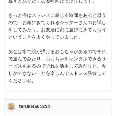
返すと戻りたくなる時間だったりします。
ンツ
く
ーマ
ンで
ら
過ご
きっと今はストレスに感じる時間もあると思う
い
す時
間、
ので、お家にきてくれるシッターさんのお試し
は、
もう
をしてみたり、お友達に家に遊びにきてもらう
小学
車で
生に
ということをよくやっていました。
なる
イ
子供
を持
オ
つ身
あとは水で絵が描けるおもちゃがあるのでそれ
とし
ン
で遊んでみたり、おもちゃをレンタルできるサ
て
は、
モ
ービスもあるのでそれを活用してみたりと、今
後
しかできないことを楽しんでストレス発散して
くださいね。
teruki4561214