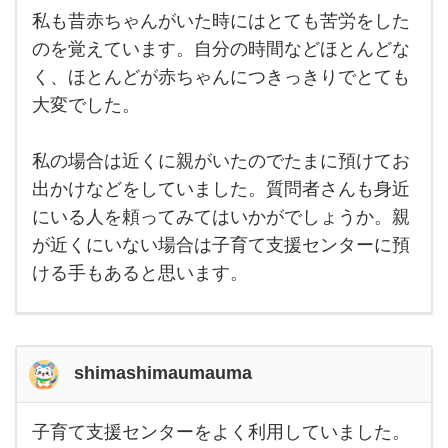
私も昔赤ちゃんがいた時にはとても苦労をした
私も
昔赤
のを覚えています。自分の時間などほとんどな
ちゃ
く、ほとんどが赤ちゃんにつきっきりでとても
んが
いた
大変でした。
時に
はと
ても
苦労
私の場合は近くに親がいたのでたまに預けてお
をし
出かけなどをしていました。質問者さんも身近
たの
を覚
にいる人を頼ってみてはいかがでしょうか。親
えて
いま
が近くにいない場合は子育て支援センターに預
す。
自分
ける手もあると思います。
の時
間な
どほ
shimashimaumauma
子育て支援センターをよく利用していました。
子育