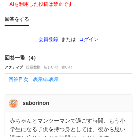
せ
・AIを利用した投稿は禁止です
て
回答をする
く
だ
さ
会員登録
または
ログイン
い！
赤ち
回答一覧（
4
）
ゃ
アクティブ
投票数順
新しい順
古い順
ん
回答目次 表示/非表示
が
い
ま
saborinon
す。
赤ちゃんとマンツーマンで過ごす時間、もう小
平日
赤ち
ゃん
学生になる子供を持つ身としては、後から思い
3日
とマ