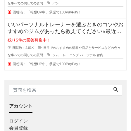
な事へでの関しての質問
パン
回答済：「報酬UP中」承認で100PayPay！
いいパーソナルトレーナーを選ぶときのコツやお
すすめのジムがあったら教えてください⭐︎最近は
ダイエットやボデ
残り5件の回答募集中！
閲覧数：2.81K
日常でのおすすめの情報や商品とサービスなどの色々
な事へでの関しての質問
ジム
トレーニング
パーソナル
都内
回答済：「報酬UP中」承認で100PayPay！
アカウント
ログイン
会員登録