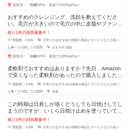
回答済：「報酬UP中」承認で100PayPay！
おすすめのクレンジング、洗顔を教えてくださ
い。毛穴が大きいので毛穴の中に皮脂やファンデ
ーションが残りやすいです。
残り1件の回答募集中！
閲覧数：4.02K
日常でのおすすめの情報や商品とサービスなどの色々
な事へでの関しての質問
おすすめ
洗顔
回答済：「報酬UP中」承認で100PayPay！
柔軟剤でおすすめはありますか？先日、Amazon
で安くなった柔軟剤があったので購入しました
が、苦手な匂いでした。
閲覧数：4.30K
日常でのおすすめの情報や商品とサービスなどの色々
な事へでの関しての質問
消臭
この時期は日差しが強くどうしても日焼けしてし
まうのですが、いくら日焼け止めを塗っていても
半袖のあとはできてしまいます。
残り1件の回答募集中！
閲覧数：4.20K
日常でのおすすめの情報や商品とサービスなどの色々