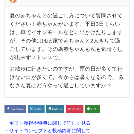
夏の赤ちゃんとの過ごし方について質問させて
夏の
ください！赤ちゃんがいます。平日3日くらい
赤ち
は、車でイオンモールなどに出かけたりします
ゃ
が、その他はほぼ家で赤ちゃんと2人きりで過
ん
ごしています。その為赤ちゃんも私も気晴らし
と
が出来ずストレスで。
の過
お散歩に行きたいのですが、雨の日が多くて行
ご
けない日が多くて。今からは暑くなるので、 み
し方
なさん夏はどうやって過ごしていますか？
に
つ
い
Facebook
Twitter
Hatena
Pocket
LINE
て質
・ギフト獲得や特典に関して詳しく見る
問さ
・サイトコンセプトと投稿内容に関して