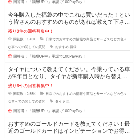
回答済：「報酬UP中」承認で100PayPay！
今年購入した福袋の中でこれは買いだった！とい
う皆さんのおすすめのものがあれば教えて下さ
い。今まで購入したことがあるのはジ
残り8件の回答募集中！
閲覧数：1.43K
日常でのおすすめの情報や商品とサービスなどの色々
な事へでの関しての質問
おすすめ
福袋
回答済：「報酬UP中」承認で100PayPay！
タイヤについて教えてください。今乗っている車
が8年目となり、タイヤが新車購入時から替えて
いません。スリップサインが出てき
残り6件の回答募集中！
閲覧数：2.55K
日常でのおすすめの情報や商品とサービスなどの色々
な事へでの関しての質問
タイヤ
車
回答済：「報酬UP中」承認で100PayPay！
おすすめのゴールドカードを教えてください！最
近のゴールドカードはインビテーションでお得に
持てると知ったのですが、種類が多