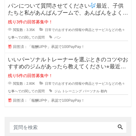
パンについて質問させてください
最近、子供
たちと私があんぱんブームで、あんぱんをよく購
入するようになった
残り3件の回答募集中！
閲覧数：3.35K
日常でのおすすめの情報や商品とサービスなどの色々
な事へでの関しての質問
パン
回答済：「報酬UP中」承認で100PayPay！
いいパーソナルトレーナーを選ぶときのコツやお
すすめのジムがあったら教えてください⭐︎最近は
ダイエットやボデ
残り5件の回答募集中！
閲覧数：2.80K
日常でのおすすめの情報や商品とサービスなどの色々
な事へでの関しての質問
ジム
トレーニング
パーソナル
都内
回答済：「報酬UP中」承認で100PayPay！