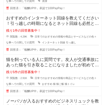
な事へでの関しての質問
清潔
回答済：「報酬UP中」承認で100PayPay！
おすすめのインターネット回線を教えてください
！引っ越しの時期になるとネット回線も必然と変
えようかなと思いますよね！
残り1件の回答募集中！
閲覧数：4.29K
日常でのおすすめの情報や商品とサービスなどの色々
な事へでの関しての質問
インターネット回線
引っ越し
回答済：「報酬UP中」承認で100PayPay！
猫を飼っている人に質問です。友人が交通事故に
あった猫を引き取ることになりましたが初めて猫
を育てることになったそうで、ご飯
残り5件の回答募集中！
閲覧数：2.91K
日常でのおすすめの情報や商品とサービスなどの色々
な事へでの関しての質問
おすすめ
猫
猫ご飯
猫トイレ
回答済：「報酬UP中」承認で100PayPay！
ノーパソが入るおすすめのビジネスリュックを教