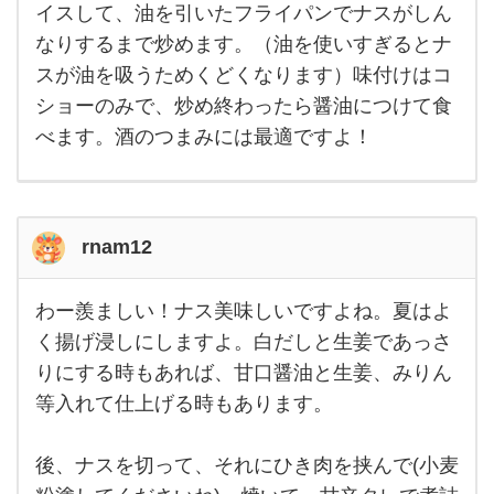
イスして、油を引いたフライパンでナスがしん
茄子
でし
なりするまで炒めます。（油を使いすぎるとナ
た。
簡単
スが油を吸うためくどくなります）味付けはコ
に調
理は
ショーのみで、炒め終わったら醤油につけて食
でき
べます。酒のつまみには最適ですよ！
るの
です
rnam12
わー羨ましい！ナス美味しいですよね。夏はよ
わー
羨ま
く揚げ浸しにしますよ。白だしと生姜であっさ
し
りにする時もあれば、甘口醤油と生姜、みりん
い！
ナス
等入れて仕上げる時もあります。
美味
しい
です
よ
後、ナスを切って、それにひき肉を挟んで(小麦
ね。