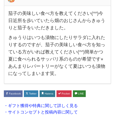
茄子の美味しい食べ方を教えてください(^^)今
茄
日近所を歩いていたら畑のおじさんからきゅう
子
りと茄子をいただきました。
の
きゅうりはいつも漬物にしたりサラダに入れた
美
りするのですが、茄子の美味しい食べ方を知っ
味
ている方がいれば教えてください(^^)簡単かつ
し
夏に食べられるサッパリ系のものが希望です⭐︎
い
あんまりレパートリーがなくて夏はいつも漬物
食
になってしまいます笑。
べ
方
を
Facebook
Twitter
Hatena
Pocket
LINE
教
・ギフト獲得や特典に関して詳しく見る
え
・サイトコンセプトと投稿内容に関して