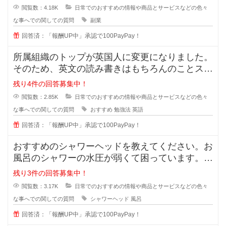
閲覧数：4.18K
日常でのおすすめの情報や商品とサービスなどの色々
な事へでの関しての質問
副業
回答済：「報酬UP中」承認で100PayPay！
所属組織のトップが英国人に変更になりました。
そのため、英文の読み書きはもちろんのことスピ
ーキング及びリスニングスキルが必
残り4件の回答募集中！
閲覧数：2.85K
日常でのおすすめの情報や商品とサービスなどの色々
な事へでの関しての質問
おすすめ
勉強法
英語
回答済：「報酬UP中」承認で100PayPay！
おすすめのシャワーヘッドを教えてください。お
風呂のシャワーの水圧が弱くて困っています。最
近ではミラブルやリファなど値段が
残り3件の回答募集中！
閲覧数：3.17K
日常でのおすすめの情報や商品とサービスなどの色々
な事へでの関しての質問
シャワーヘッド
風呂
回答済：「報酬UP中」承認で100PayPay！