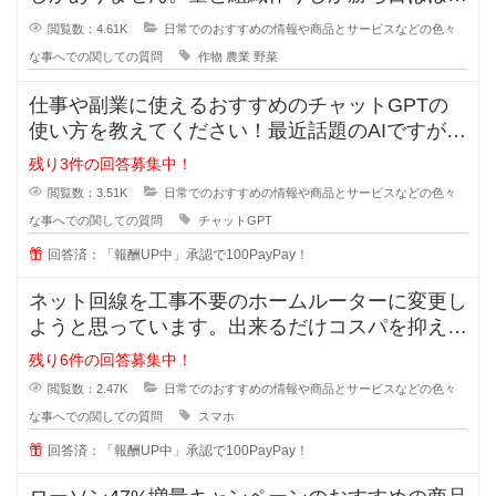
んどありません。場所の取り合いは
閲覧数：4.61K
日常でのおすすめの情報や商品とサービスなどの色々
な事へでの関しての質問
作物
農業
野菜
仕事や副業に使えるおすすめのチャットGPTの
使い方を教えてください！最近話題のAIですが、
実は上手く扱えずどうすれば実用
残り3件の回答募集中！
閲覧数：3.51K
日常でのおすすめの情報や商品とサービスなどの色々
な事へでの関しての質問
チャットGPT
回答済：「報酬UP中」承認で100PayPay！
ネット回線を工事不要のホームルーターに変更し
ようと思っています。出来るだけコスパを抑えた
いです。オススメのルーターやプラ
残り6件の回答募集中！
閲覧数：2.47K
日常でのおすすめの情報や商品とサービスなどの色々
な事へでの関しての質問
スマホ
回答済：「報酬UP中」承認で100PayPay！