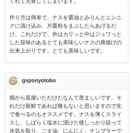
くれて完食してしまいます。
すめ
た
はナ
スの
ら
唐揚
作り方は簡単で、ナスを醤油とみりんとニンニ
畑
げで
す。
クに漬け込み、片栗粉をまぶしたらあげるだ
の
よく
け。これだけで、外はカリッと中はジュワっと
子供
お
たち
した旨味のあるとても美味しいナスの唐揚げの
につ
じ
くる
出来上がりです。とても美味しいです。
ので
さ
す
が、
ん
いつ
も喜
か
ん
gsponyotobo
ら
き
畑から直接いただけたなんて羨ましいです。そ
ゅ
畑か
ら直
れだけ新鮮であれば種もないと思いますので生
う
接い
で食べるのもオススメです。ナスを薄くスライ
ただ
り
けた
スし、しばらく塩水に浸けた後しっかり絞って
なん
と
て羨
水気を取り、ごま油、にんにく、ナンプラーで