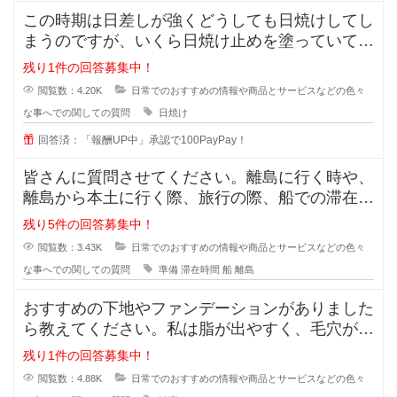
この時期は日差しが強くどうしても日焼けしてし
まうのですが、いくら日焼け止めを塗っていても
半袖のあとはできてしまいます。
残り1件の回答募集中！
閲覧数：4.20K
日常でのおすすめの情報や商品とサービスなどの色々
な事へでの関しての質問
日焼け
回答済：「報酬UP中」承認で100PayPay！
皆さんに質問させてください。離島に行く時や、
離島から本土に行く際、旅行の際、船での滞在時
間が3時間ほどと長い場合、小さい
残り5件の回答募集中！
閲覧数：3.43K
日常でのおすすめの情報や商品とサービスなどの色々
な事へでの関しての質問
準備
滞在時間
船
離島
おすすめの下地やファンデーションがありました
ら教えてください。私は脂が出やすく、毛穴が目
立っています。いわゆるいちごバナ
残り1件の回答募集中！
閲覧数：4.88K
日常でのおすすめの情報や商品とサービスなどの色々