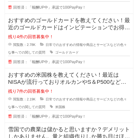
回答済：「報酬UP中」承認で100PayPay！
おすすめのゴールドカードを教えてください！最
近のゴールドカードはインビテーションでお得に
持てると知ったのですが、種類が多
残り4件の回答募集中！
閲覧数：2.78K
日常でのおすすめの情報や商品とサービスなどの色々
な事へでの関しての質問
ゴールドカード
回答済：「報酬UP中」承認で100PayPay！
おすすめの米国株を教えてください！最近は
NISAが流行っておりオルカンやS＆P500などが
主流ですが、皆が同じものに投資
残り7件の回答募集中！
閲覧数：2.19K
日常でのおすすめの情報や商品とサービスなどの色々
な事へでの関しての質問
米国株
回答済：「報酬UP中」承認で100PayPay！
雪国での農業は儲かると思いますか？デメリット
しかありません。量と組織作りしか勝ち目はほと