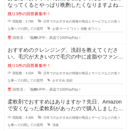
なってくるとやっぱり晩酌したくなりますよね。
でも糖質などが気
残り3件の回答募集中！
閲覧数：3.78K
日常でのおすすめの情報や商品とサービスなどの色々
な事へでの関しての質問
お酒
チーズ
ワイン
焼酎
赤ワイン
回答済：「報酬UP中」承認で100PayPay！
おすすめのクレンジング、洗顔を教えてくださ
い。毛穴が大きいので毛穴の中に皮脂やファンデ
ーションが残りやすいです。
残り1件の回答募集中！
閲覧数：4.02K
日常でのおすすめの情報や商品とサービスなどの色々
な事へでの関しての質問
おすすめ
洗顔
回答済：「報酬UP中」承認で100PayPay！
柔軟剤でおすすめはありますか？先日、Amazon
で安くなった柔軟剤があったので購入しました
が、苦手な匂いでした。
閲覧数：4.30K
日常でのおすすめの情報や商品とサービスなどの色々
な事へでの関しての質問
消臭