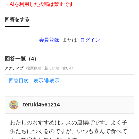
て
・AIを利用した投稿は禁止です
く
回答をする
だ
さ
い
会員登録
または
ログイン
(^^)
今
回答一覧（
4
）
日
アクティブ
投票数順
新しい順
古い順
近
回答目次 表示/非表示
所
を
歩
teruki4561214
い
わたしのおすすめはナスの唐揚げです。よく子
て
わた
しの
供たちにつくるのですが、いつも喜んで食べて
い
おす