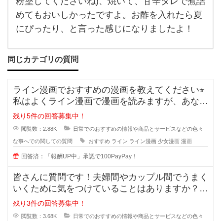
粉塗してくださいね)、焼いて、甘辛タレで煮詰
夏は
よく
めてもおいしかったですよ。お酢を入れたら夏
揚げ
浸し
にぴったり、と言った感じになりましたよ！
にし
ます
よ。
白だ
同じカテゴリの質問
しと
生姜
ライン漫画でおすすめの漫画を教えてください⭐︎
私はよくライン漫画で漫画を読みますが、あなた
のおすすめがあれ
残り5件の回答募集中！
閲覧数：2.88K
日常でのおすすめの情報や商品とサービスなどの色々
な事へでの関しての質問
おすすめ
ライン
ライン漫画
少女漫画
漫画
回答済：「報酬UP中」承認で100PayPay！
皆さんに質問です！夫婦間やカップル間でうまく
いくために気をつけていることはありますか？
私は夫と結婚10年目ですが
残り3件の回答募集中！
閲覧数：3.68K
日常でのおすすめの情報や商品とサービスなどの色々