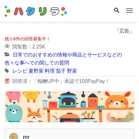
Me
「広告」
残り6件の回答募集中！
閲覧数：2.25K
日常でのおすすめの情報や商品とサービスなどの
色々な事へでの関しての質問
レシピ
夏野菜
料理
茄子
野菜
回答済：「報酬UP中」承認で100PayPay！
rrr