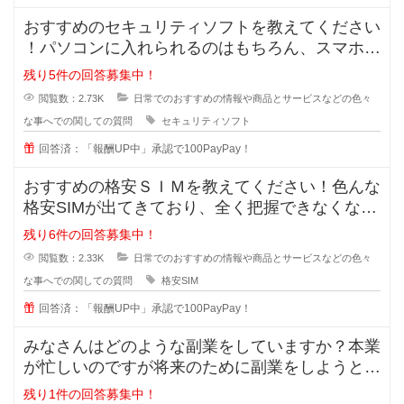
おすすめのセキュリティソフトを教えてください
！パソコンに入れられるのはもちろん、スマホに
も入れられるセキュリティソフトっ
残り5件の回答募集中！
閲覧数：2.73K
日常でのおすすめの情報や商品とサービスなどの色々
な事へでの関しての質問
セキュリティソフト
回答済：「報酬UP中」承認で100PayPay！
おすすめの格安ＳＩＭを教えてください！色んな
格安SIMが出てきており、全く把握できなくなっ
てきました。なので、皆さんが実
残り6件の回答募集中！
閲覧数：2.33K
日常でのおすすめの情報や商品とサービスなどの色々
な事へでの関しての質問
格安SIM
回答済：「報酬UP中」承認で100PayPay！
みなさんはどのような副業をしていますか？本業
が忙しいのですが将来のために副業をしようと思
います。手間が掛かっても構わない
残り1件の回答募集中！