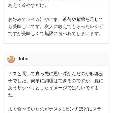
まし
茄
いで
あえて冷やすだけ。
す。
子
それ
だけ
を
お好みでライム汁やごま、茗荷や紫蘇を足して
新鮮
であ
い
も美味しいです。友人に教えてもらったレシピ
れば
種も
ですが美味しくて無限に食べれてしまいます。
ない
と思
いま
tobo
ナスと聞いて真っ先に思い浮かんだのが麻婆茄
ナス
と聞
子でした。簡単に調理はできるのですが、夏に
いて
あうサッパリとしたイメージではないですよ
真っ
先に
ね。
思い
浮か
んだ
のが
よく食べていたのがナスを1センチほどにスラ
麻婆