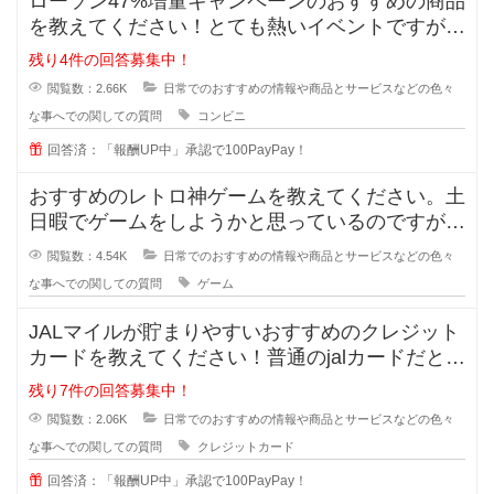
ローソン47%増量キャンペーンのおすすめの商品
を教えてください！とても熱いイベントですが、
価格は据え置きなので買ったけど
残り4件の回答募集中！
閲覧数：2.66K
日常でのおすすめの情報や商品とサービスなどの色々
な事へでの関しての質問
コンビニ
回答済：「報酬UP中」承認で100PayPay！
おすすめのレトロ神ゲームを教えてください。土
日暇でゲームをしようかと思っているのですが、
最近のゲームに魅力を感じません。
閲覧数：4.54K
日常でのおすすめの情報や商品とサービスなどの色々
な事へでの関しての質問
ゲーム
JALマイルが貯まりやすいおすすめのクレジット
カードを教えてください！普通のjalカードだと還
元率が0.5%でとても低く
残り7件の回答募集中！
閲覧数：2.06K
日常でのおすすめの情報や商品とサービスなどの色々
な事へでの関しての質問
クレジットカード
回答済：「報酬UP中」承認で100PayPay！