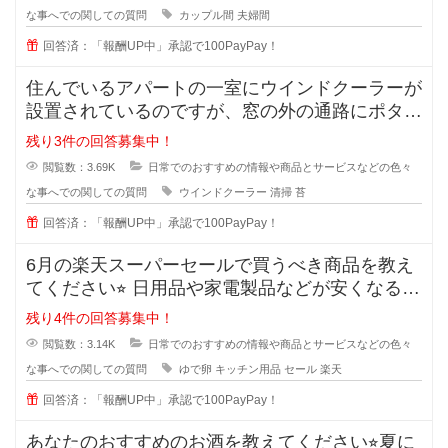
な事へでの関しての質問
カップル間
夫婦間
回答済：「報酬UP中」承認で100PayPay！
住んでいるアパートの一室にウインドクーラーが
設置されているのですが、窓の外の通路にポタポ
タ水が流れるので、すぐに緑のコケ
残り3件の回答募集中！
閲覧数：3.69K
日常でのおすすめの情報や商品とサービスなどの色々
な事へでの関しての質問
ウインドクーラー
清掃
苔
回答済：「報酬UP中」承認で100PayPay！
6月の楽天スーパーセールで買うべき商品を教え
てください⭐︎ 日用品や家電製品などが安くなる楽
天スーパ
残り4件の回答募集中！
閲覧数：3.14K
日常でのおすすめの情報や商品とサービスなどの色々
な事へでの関しての質問
ゆで卵
キッチン用品
セール
楽天
回答済：「報酬UP中」承認で100PayPay！
あなたのおすすめのお酒を教えてください⭐︎夏に