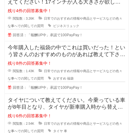
えてください！17インチが入る大きさが欲しい
です。ノーパソだけ入るものでもい
残り4件の回答募集中！
閲覧数：3.26K
日常でのおすすめの情報や商品とサービスなどの色々
な事へでの関しての質問
ビジネスリュック
回答済：「報酬UP中」承認で100PayPay！
今年購入した福袋の中でこれは買いだった！とい
う皆さんのおすすめのものがあれば教えて下さ
い。今まで購入したことがあるのはジ
残り8件の回答募集中！
閲覧数：1.43K
日常でのおすすめの情報や商品とサービスなどの色々
な事へでの関しての質問
おすすめ
福袋
回答済：「報酬UP中」承認で100PayPay！
タイヤについて教えてください。今乗っている車
が8年目となり、タイヤが新車購入時から替えて
いません。スリップサインが出てき
残り6件の回答募集中！
閲覧数：2.54K
日常でのおすすめの情報や商品とサービスなどの色々
な事へでの関しての質問
タイヤ
車