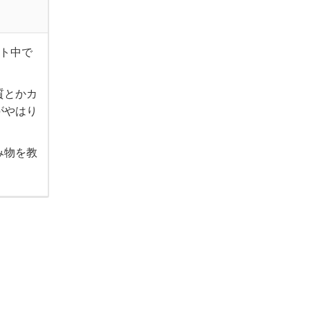
ット中で
質とかカ
がやはり
み物を教