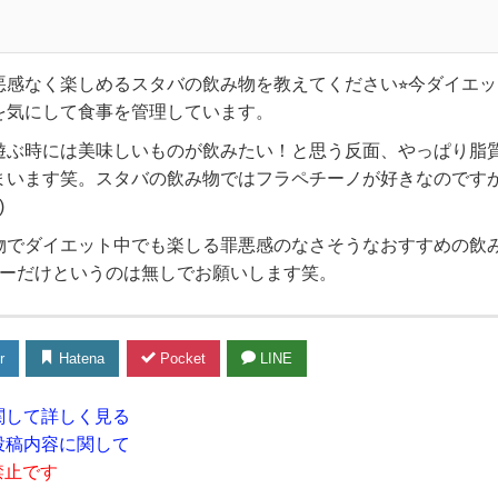
悪感なく楽しめるスタバの飲み物を教えてください⭐︎今ダイエ
を気にして食事を管理しています。
遊ぶ時には美味しいものが飲みたい！と思う反面、やっぱり脂
まいます笑。スタバの飲み物ではフラペチーノが好きなのです
)
物でダイエット中でも楽しる罪悪感のなさそうなおすすめの飲
ヒーだけというのは無しでお願いします笑。
r
Hatena
Pocket
LINE
関して詳しく見る
投稿内容に関して
禁止です