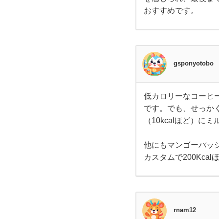
ら、
ス
抹茶
おすすめです。
フラ
ペチ
タ
ーノ
はい
かが
バ
でし
gsponyotobo
ょ
う？
の
フラ
ペチ
ーノ
低カロリーなコーヒー
飲
低カ
は
です。でも、せっか
ロリ
ーな
（10kcalほど）に
み
コー
ヒー
やテ
他にもマンゴーパッシ
物
ィー
系の
カスタムで200Kc
ドリ
を
ンク
で
す。
教
カモ
ミー
rnam12
ルテ
ィー