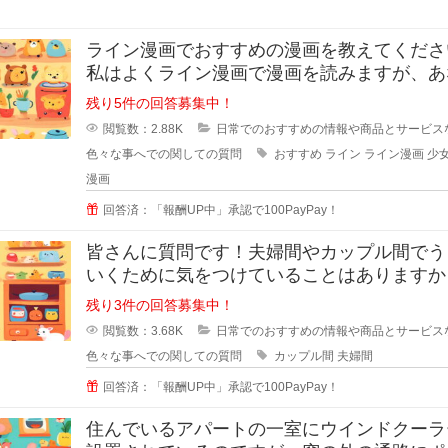
ライン漫画でおすすめの漫画を教えてください
私はよくライン漫画で漫画を読みますが、あ
のおすすめがあれ
残り5件の回答募集中！
閲覧数：2.88K
日常でのおすすめの情報や商品とサービス
色々な事へでの関しての質問
おすすめ
ライン
ライン漫画
少
漫画
回答済：「報酬UP中」承認で100PayPay！
皆さんに質問です！夫婦間やカップル間でう
いくために気をつけていることはありますか
私は夫と結婚10年目ですが
残り3件の回答募集中！
閲覧数：3.68K
日常でのおすすめの情報や商品とサービス
色々な事へでの関しての質問
カップル間
夫婦間
回答済：「報酬UP中」承認で100PayPay！
住んでいるアパートの一室にウインドクーラ