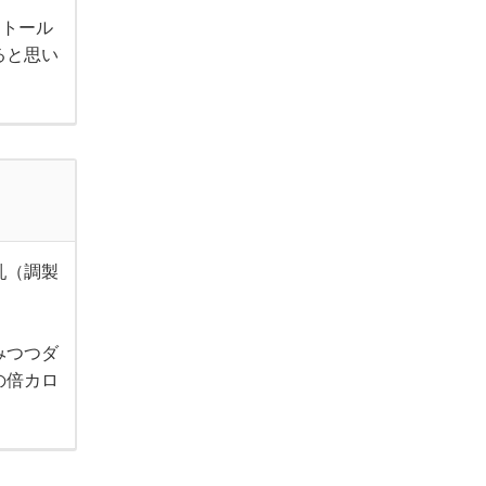
【トール
ると思い
乳（調製
みつつダ
の倍カロ