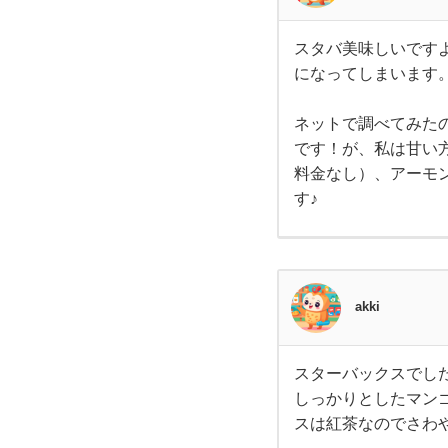
え
は1
番カ
て
ロリ
スタバ美味しいです
スタ
ー
になってしまいます
バ美
く
味し
いで
すよ
ネットで調べてみた
だ
ね！
です！が、私は甘い
私も
大好
料金なし）、アーモ
さ
きで
す♪
す
が、
い
ダイ
エッ
ト中
⭐︎
でな
くて
akki
も、
今
カロ
リー
が
スターバックスでした
ダ
スタ
しっかりとしたマン
ーバ
ック
スは紅茶なのでさわ
イ
スで