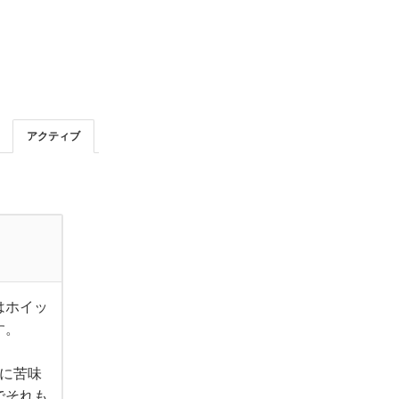
アクティブ
はホイッ
す。
に苦味
でそれも