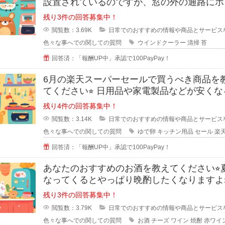
設置されているのですが、窓の外の通路にポ
タ水が流れるので、すぐに緑のコケ
残り3件の回答募集中！
閲覧数：3.69K
日常でのおすすめの情報や商品とサービス
色々な事へでの関しての質問
ウインドクーラー
清掃
苔
回答済：「報酬UP中」承認で100PayPay！
6月の楽天スーパーセールで買うべき商品を
てください⭐︎ 日用品や家電製品などが安くなる楽
天スーパ
残り4件の回答募集中！
閲覧数：3.14K
日常でのおすすめの情報や商品とサービス
色々な事へでの関しての質問
ゆで卵
キッチン用品
セール
楽
回答済：「報酬UP中」承認で100PayPay！
あなたのおすすめのお酒を教えてください⭐︎
なってくるとやっぱり晩酌したくなりますよ
でも糖質などが気
残り3件の回答募集中！
閲覧数：3.79K
日常でのおすすめの情報や商品とサービス
色々な事へでの関しての質問
お酒
チーズ
ワイン
焼酎
赤ワイ