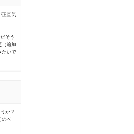
が正直気
ーだそう
更（追加
みたいで
ょうか？
そのベー