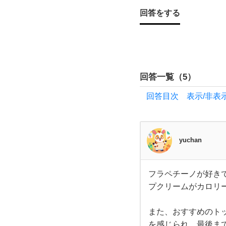
回答をする
罪
悪
感
回答一覧（
5
）
な
回答目次 表示/非表
く
楽
yuchan
し
フラペチーノが好き
フラ
め
プクリームがカロリ
ペチ
ーノ
が好
る
きで
また、おすすめのト
した
を感じられ、最後ま