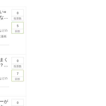
⭐︎
0
なた
投票数
5
などの
回答
女漫画
まく
0
？
投票数
7
などの
回答
ーが
0