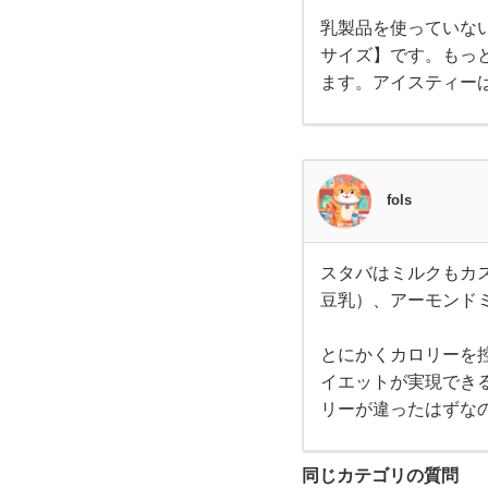
した
ら、
乳製品を使っていな
エ
マン
ゴー
サイズ】です。もっ
パッ
ッ
ます。アイスティー
ショ
ン
ティ
ト
ー
フラ
ペチ
中
ーノ
fols
はい
かが
で
で
スタバはミルクもカ
スタ
カ
豆乳）、アーモンド
バは
ミル
クも
カス
とにかくカロリーを
タマ
イエットが実現でき
イズ
が可
リーが違ったはずな
能な
ので
ミル
同じカテゴリの質問
ク、