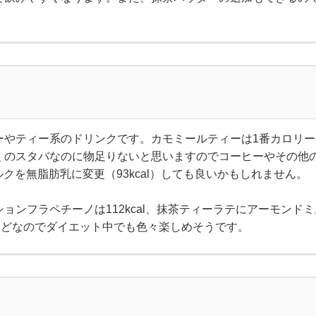
やティー系のドリンクです。カモミールティーは1番カロリーが0
くのスタバなのに物足りないと思いますのでコーヒーやその他
ミルクを無脂肪乳に変更（93kcal）しても良いかもしれません。
ョンフラペチーノは112kcal、抹茶ティーラテにアーモンド
alほどなのでダイエット中でも色々楽しめそうです。