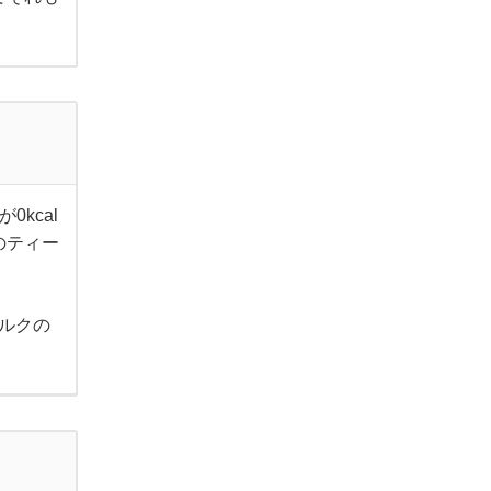
kcal
のティー
ミルクの