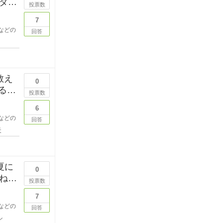
タポ
投票数
7
などの
回答
教え
0
投票数
6
などの
回答
天
夏に
0
ね。
投票数
7
などの
回答
ン