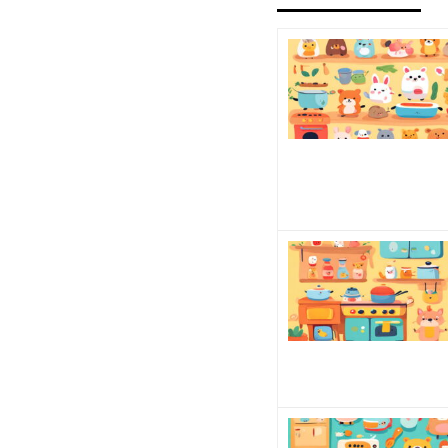
低脂
肪タ
イ
プ、
無脂
肪
乳、
豆乳