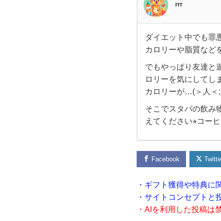
rrr
ダイエット中でも罪
ダ
カロリーや脂質など
でもやっぱり友達と
イ
ロリーを気にしてし
エ
カロリーが…(＞人＜;
そこでスタバの飲み
ッ
えてください⭐︎コー
ト
Facebook
Twitte
中
・ギフト獲得や特典に
で
・サイトコンセプトと
・AIを利用した投稿は
も