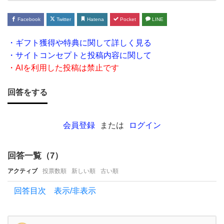
子パ
ン
Facebook
Twitter
Hatena
Pocket
LINE
を教
・ギフト獲得や特典に関して詳しく見る
え
・サイトコンセプトと投稿内容に関して
て
・AIを利用した投稿は禁止です
く
回答をする
だ
さ
い！
会員登録
または
ログイン
い
つ
回答一覧（
7
）
も
アクティブ
投票数順
新しい順
古い順
コ
回答目次 表示/非表示
ン
ビ