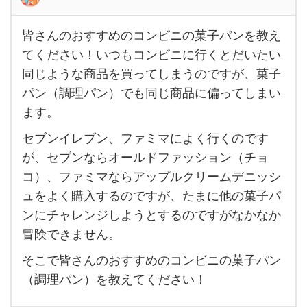
皆さんのおすすめのコンビニの菓子パンを教え
皆さ
てください！いつもコンビニに行くとだいたい
ん
同じような商品を買ってしまうのですが、菓子
の
パン（調理パン）でも同じ商品に偏ってしまい
お
ます。
す
セブンイレブン、ファミマによく行くのです
す
が、セブンならオールドファッション（チョ
め
コ）、ファミマならアップルクリームデニッシ
の
ュをよく購入するのですが、たまに他の菓子パ
コ
ンにチャレンジしようとするのですがなかなか
ン
冒険できません。
ビ
そこで皆さんのおすすめのコンビニの菓子パン
ニ
（調理パン）を教えてください！
の菓