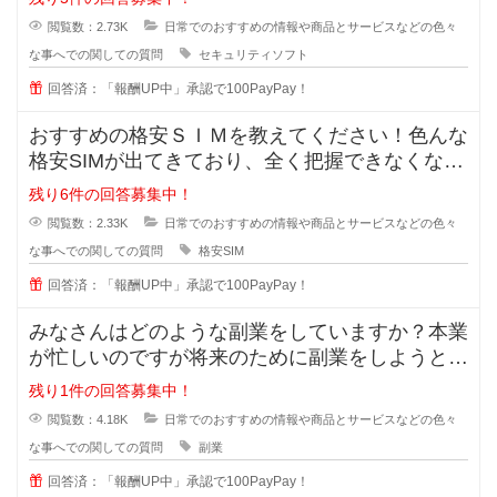
閲覧数：2.73K
日常でのおすすめの情報や商品とサービスなどの色々
な事へでの関しての質問
セキュリティソフト
回答済：「報酬UP中」承認で100PayPay！
おすすめの格安ＳＩＭを教えてください！色んな
格安SIMが出てきており、全く把握できなくなっ
てきました。なので、皆さんが実
残り6件の回答募集中！
閲覧数：2.33K
日常でのおすすめの情報や商品とサービスなどの色々
な事へでの関しての質問
格安SIM
回答済：「報酬UP中」承認で100PayPay！
みなさんはどのような副業をしていますか？本業
が忙しいのですが将来のために副業をしようと思
います。手間が掛かっても構わない
残り1件の回答募集中！
閲覧数：4.18K
日常でのおすすめの情報や商品とサービスなどの色々
な事へでの関しての質問
副業
回答済：「報酬UP中」承認で100PayPay！