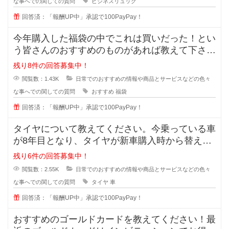
な事へでの関しての質問
ビジネスリュック
回答済：「報酬UP中」承認で100PayPay！
今年購入した福袋の中でこれは買いだった！とい
う皆さんのおすすめのものがあれば教えて下さ
い。今まで購入したことがあるのはジ
残り8件の回答募集中！
閲覧数：1.43K
日常でのおすすめの情報や商品とサービスなどの色々
な事へでの関しての質問
おすすめ
福袋
回答済：「報酬UP中」承認で100PayPay！
タイヤについて教えてください。今乗っている車
が8年目となり、タイヤが新車購入時から替えて
いません。スリップサインが出てき
残り6件の回答募集中！
閲覧数：2.55K
日常でのおすすめの情報や商品とサービスなどの色々
な事へでの関しての質問
タイヤ
車
回答済：「報酬UP中」承認で100PayPay！
おすすめのゴールドカードを教えてください！最