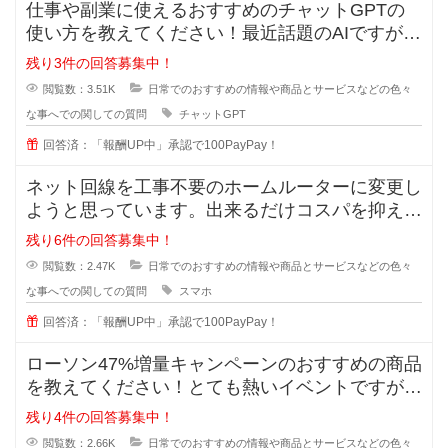
仕事や副業に使えるおすすめのチャットGPTの
使い方を教えてください！最近話題のAIですが、
実は上手く扱えずどうすれば実用
残り3件の回答募集中！
閲覧数：3.51K
日常でのおすすめの情報や商品とサービスなどの色々
な事へでの関しての質問
チャットGPT
回答済：「報酬UP中」承認で100PayPay！
ネット回線を工事不要のホームルーターに変更し
ようと思っています。出来るだけコスパを抑えた
いです。オススメのルーターやプラ
残り6件の回答募集中！
閲覧数：2.47K
日常でのおすすめの情報や商品とサービスなどの色々
な事へでの関しての質問
スマホ
回答済：「報酬UP中」承認で100PayPay！
ローソン47%増量キャンペーンのおすすめの商品
を教えてください！とても熱いイベントですが、
価格は据え置きなので買ったけど
残り4件の回答募集中！
閲覧数：2.66K
日常でのおすすめの情報や商品とサービスなどの色々