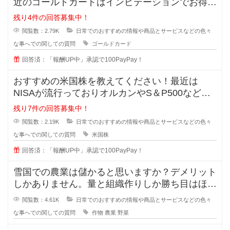
近のゴールドカードはインビテーションでお得に
持てると知ったのですが、種類が多
残り4件の回答募集中！
閲覧数：2.79K
日常でのおすすめの情報や商品とサービスなどの色々
な事へでの関しての質問
ゴールドカード
回答済：「報酬UP中」承認で100PayPay！
おすすめの米国株を教えてください！最近は
NISAが流行っておりオルカンやS＆P500などが
主流ですが、皆が同じものに投資
残り7件の回答募集中！
閲覧数：2.19K
日常でのおすすめの情報や商品とサービスなどの色々
な事へでの関しての質問
米国株
回答済：「報酬UP中」承認で100PayPay！
雪国での農業は儲かると思いますか？デメリット
しかありません。量と組織作りしか勝ち目はほと
んどありません。場所の取り合いは
閲覧数：4.61K
日常でのおすすめの情報や商品とサービスなどの色々
な事へでの関しての質問
作物
農業
野菜