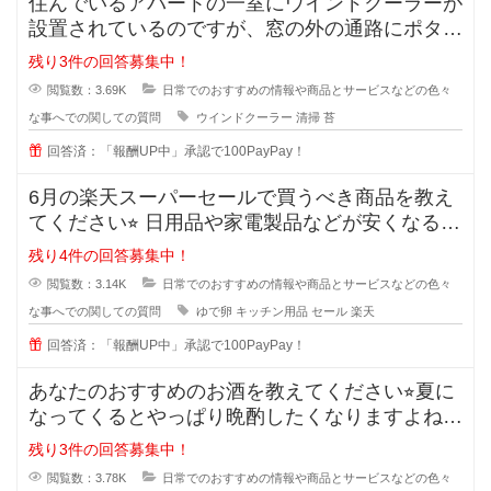
住んでいるアパートの一室にウインドクーラーが
設置されているのですが、窓の外の通路にポタポ
タ水が流れるので、すぐに緑のコケ
残り3件の回答募集中！
閲覧数：3.69K
日常でのおすすめの情報や商品とサービスなどの色々
な事へでの関しての質問
ウインドクーラー
清掃
苔
回答済：「報酬UP中」承認で100PayPay！
6月の楽天スーパーセールで買うべき商品を教え
てください⭐︎ 日用品や家電製品などが安くなる楽
天スーパ
残り4件の回答募集中！
閲覧数：3.14K
日常でのおすすめの情報や商品とサービスなどの色々
な事へでの関しての質問
ゆで卵
キッチン用品
セール
楽天
回答済：「報酬UP中」承認で100PayPay！
あなたのおすすめのお酒を教えてください⭐︎夏に
なってくるとやっぱり晩酌したくなりますよね。
でも糖質などが気
残り3件の回答募集中！
閲覧数：3.78K
日常でのおすすめの情報や商品とサービスなどの色々