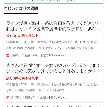
同じカテゴリの質問
ライン漫画でおすすめの漫画を教えてください⭐︎
私はよくライン漫画で漫画を読みますが、あなた
のおすすめがあれ
残り5件の回答募集中！
閲覧数：2.88K
日常でのおすすめの情報や商品とサービスなどの色々
な事へでの関しての質問
おすすめ
ライン
ライン漫画
少女漫画
漫画
回答済：「報酬UP中」承認で100PayPay！
皆さんに質問です！夫婦間やカップル間でうまく
いくために気をつけていることはありますか？
私は夫と結婚10年目ですが
残り3件の回答募集中！
閲覧数：3.68K
日常でのおすすめの情報や商品とサービスなどの色々
な事へでの関しての質問
カップル間
夫婦間
回答済：「報酬UP中」承認で100PayPay！