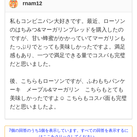
ニ
rnam12
に行
く
私もコンビニパン大好きです。最近、ローソン
私も
コン
のはちみつ&マーガリンブレッドを購入したの
と
ビニ
ですが、甘い蜂蜜がかかっていてマーガリンも
パン
だ
大好
たっぷりでとっても美味しかったですよ。満足
い
きで
す。
感もあり、一つで満足できる量でコスパも完璧
た
最
近、
だと思いました。
い同
ロー
ソン
じ
のは
後、こちらもローソンですが、ふわもちパンケ
ちみ
よ
つ&
ーキ メープル&マーガリン こちらもとても
マー
う
ガリ
美味しかったですよ☺︎ こちらもコスパ面も完璧
ンブ
な商
だと思いましたよ。
レ
品を
7個の回答のうち1個を表示しています。すべての回答を表示するに
はここをクリックしてください。