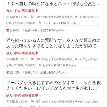
！引っ越しの時期になるとネット回線も必然と変
えようかなと思いますよね！
残り1件の回答募集中！
閲覧数：4.30K
日常でのおすすめの情報や商品とサービスなどの色々
な事へでの関しての質問
インターネット回線
引っ越し
回答済：「報酬UP中」承認で100PayPay！
猫を飼っている人に質問です。友人が交通事故に
あった猫を引き取ることになりましたが初めて猫
を育てることになったそうで、ご飯
残り5件の回答募集中！
閲覧数：2.91K
日常でのおすすめの情報や商品とサービスなどの色々
な事へでの関しての質問
おすすめ
猫
猫ご飯
猫トイレ
回答済：「報酬UP中」承認で100PayPay！
ノーパソが入るおすすめのビジネスリュックを教
えてください！17インチが入る大きさが欲しい
です。ノーパソだけ入るものでもい
残り4件の回答募集中！
閲覧数：3.26K
日常でのおすすめの情報や商品とサービスなどの色々