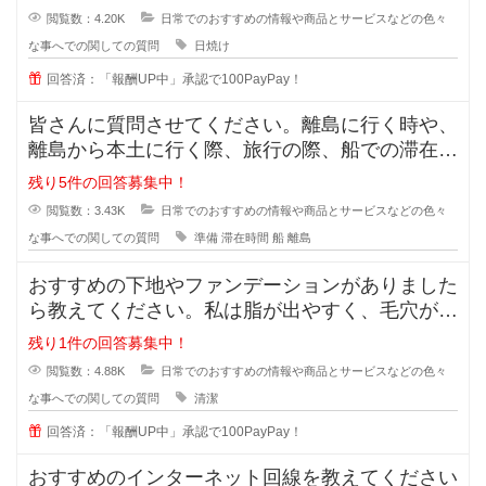
閲覧数：4.20K
日常でのおすすめの情報や商品とサービスなどの色々
な事へでの関しての質問
日焼け
回答済：「報酬UP中」承認で100PayPay！
皆さんに質問させてください。離島に行く時や、
離島から本土に行く際、旅行の際、船での滞在時
間が3時間ほどと長い場合、小さい
残り5件の回答募集中！
閲覧数：3.43K
日常でのおすすめの情報や商品とサービスなどの色々
な事へでの関しての質問
準備
滞在時間
船
離島
おすすめの下地やファンデーションがありました
ら教えてください。私は脂が出やすく、毛穴が目
立っています。いわゆるいちごバナ
残り1件の回答募集中！
閲覧数：4.88K
日常でのおすすめの情報や商品とサービスなどの色々
な事へでの関しての質問
清潔
回答済：「報酬UP中」承認で100PayPay！
おすすめのインターネット回線を教えてください