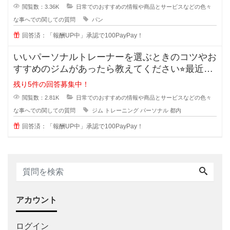
閲覧数：3.36K
日常でのおすすめの情報や商品とサービスなどの色々
な事へでの関しての質問
パン
回答済：「報酬UP中」承認で100PayPay！
いいパーソナルトレーナーを選ぶときのコツやお
すすめのジムがあったら教えてください⭐︎最近は
ダイエットやボデ
残り5件の回答募集中！
閲覧数：2.81K
日常でのおすすめの情報や商品とサービスなどの色々
な事へでの関しての質問
ジム
トレーニング
パーソナル
都内
回答済：「報酬UP中」承認で100PayPay！
アカウント
ログイン