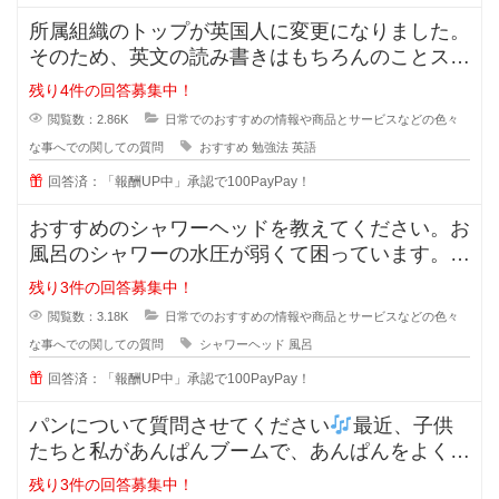
所属組織のトップが英国人に変更になりました。
そのため、英文の読み書きはもちろんのことスピ
ーキング及びリスニングスキルが必
残り4件の回答募集中！
閲覧数：2.86K
日常でのおすすめの情報や商品とサービスなどの色々
な事へでの関しての質問
おすすめ
勉強法
英語
回答済：「報酬UP中」承認で100PayPay！
おすすめのシャワーヘッドを教えてください。お
風呂のシャワーの水圧が弱くて困っています。最
近ではミラブルやリファなど値段が
残り3件の回答募集中！
閲覧数：3.18K
日常でのおすすめの情報や商品とサービスなどの色々
な事へでの関しての質問
シャワーヘッド
風呂
回答済：「報酬UP中」承認で100PayPay！
パンについて質問させてください
最近、子供
たちと私があんぱんブームで、あんぱんをよく購
入するようになった
残り3件の回答募集中！