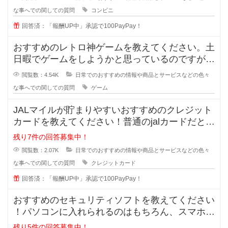
な事へでの関しての質問
コンビニ
回答済：「報酬UP中」承認で100PayPay！
おすすめのレトロ神ゲームを教えてください。土
日暇でゲームをしようかと思っているのですが、
最近のゲームに魅力を感じません。
閲覧数：4.54K
日常でのおすすめの情報や商品とサービスなどの色々
な事へでの関しての質問
ゲーム
JALマイルが貯まりやすいおすすめのクレジット
カードを教えてください！普通のjalカードだと還
元率が0.5%でとても低く
残り7件の回答募集中！
閲覧数：2.07K
日常でのおすすめの情報や商品とサービスなどの色々
な事へでの関しての質問
クレジットカード
回答済：「報酬UP中」承認で100PayPay！
おすすめのセキュリティソフトを教えてください
！パソコンに入れられるのはもちろん、スマホに
も入れられるセキュリティソフトっ
残り5件の回答募集中！