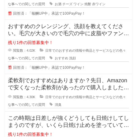
な事へでの関しての質問
お酒
チーズ
ワイン
焼酎
赤ワイン
回答済：「報酬UP中」承認で100PayPay！
おすすめのクレンジング、洗顔を教えてくださ
い。毛穴が大きいので毛穴の中に皮脂やファンデ
ーションが残りやすいです。
残り1件の回答募集中！
閲覧数：4.02K
日常でのおすすめの情報や商品とサービスなどの色々
な事へでの関しての質問
おすすめ
洗顔
回答済：「報酬UP中」承認で100PayPay！
柔軟剤でおすすめはありますか？先日、Amazon
で安くなった柔軟剤があったので購入しました
が、苦手な匂いでした。
閲覧数：4.30K
日常でのおすすめの情報や商品とサービスなどの色々
な事へでの関しての質問
消臭
この時期は日差しが強くどうしても日焼けしてし
まうのですが、いくら日焼け止めを塗っていても
半袖のあとはできてしまいます。
残り1件の回答募集中！