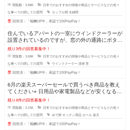
閲覧数：3.68K
日常でのおすすめの情報や商品とサービスなどの色々
な事へでの関しての質問
カップル間
夫婦間
回答済：「報酬UP中」承認で100PayPay！
住んでいるアパートの一室にウインドクーラーが
設置されているのですが、窓の外の通路にポタポ
タ水が流れるので、すぐに緑のコケ
残り3件の回答募集中！
閲覧数：3.69K
日常でのおすすめの情報や商品とサービスなどの色々
な事へでの関しての質問
ウインドクーラー
清掃
苔
回答済：「報酬UP中」承認で100PayPay！
6月の楽天スーパーセールで買うべき商品を教え
てください⭐︎ 日用品や家電製品などが安くなる楽
天スーパ
残り4件の回答募集中！
閲覧数：3.15K
日常でのおすすめの情報や商品とサービスなどの色々
な事へでの関しての質問
ゆで卵
キッチン用品
セール
楽天
回答済：「報酬UP中」承認で100PayPay！