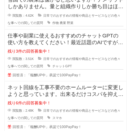
しかありません。量と組織作りしか勝ち目はほと
んどありません。場所の取り合いは
閲覧数：4.62K
日常でのおすすめの情報や商品とサービスなどの色々
な事へでの関しての質問
作物
農業
野菜
仕事や副業に使えるおすすめのチャットGPTの
使い方を教えてください！最近話題のAIですが、
実は上手く扱えずどうすれば実用
残り3件の回答募集中！
閲覧数：3.51K
日常でのおすすめの情報や商品とサービスなどの色々
な事へでの関しての質問
チャットGPT
回答済：「報酬UP中」承認で100PayPay！
ネット回線を工事不要のホームルーターに変更し
ようと思っています。出来るだけコスパを抑えた
いです。オススメのルーターやプラ
残り6件の回答募集中！
閲覧数：2.48K
日常でのおすすめの情報や商品とサービスなどの色々
な事へでの関しての質問
スマホ
回答済：「報酬UP中」承認で100PayPay！