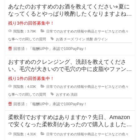
あなたのおすすめのお酒を教えてください⭐︎夏に
なってくるとやっぱり晩酌したくなりますよね。
でも糖質などが気
残り3件の回答募集中！
閲覧数：3.79K
日常でのおすすめの情報や商品とサービスなどの色々
な事へでの関しての質問
お酒
チーズ
ワイン
焼酎
赤ワイン
回答済：「報酬UP中」承認で100PayPay！
おすすめのクレンジング、洗顔を教えてくださ
い。毛穴が大きいので毛穴の中に皮脂やファンデ
ーションが残りやすいです。
残り1件の回答募集中！
閲覧数：4.03K
日常でのおすすめの情報や商品とサービスなどの色々
な事へでの関しての質問
おすすめ
洗顔
回答済：「報酬UP中」承認で100PayPay！
柔軟剤でおすすめはありますか？先日、Amazon
で安くなった柔軟剤があったので購入しました
が、苦手な匂いでした。
閲覧数：4.31K
日常でのおすすめの情報や商品とサービスなどの色々