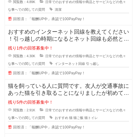
閲覧数：4.89K
日常でのおすすめの情報や商品とサービスなどの色々
な事へでの関しての質問
清潔
回答済：「報酬UP中」承認で100PayPay！
おすすめのインターネット回線を教えてください
！引っ越しの時期になるとネット回線も必然と変
えようかなと思いますよね！
残り1件の回答募集中！
閲覧数：4.30K
日常でのおすすめの情報や商品とサービスなどの色々
な事へでの関しての質問
インターネット回線
引っ越し
回答済：「報酬UP中」承認で100PayPay！
猫を飼っている人に質問です。友人が交通事故に
あった猫を引き取ることになりましたが初めて猫
を育てることになったそうで、ご飯
残り5件の回答募集中！
閲覧数：2.91K
日常でのおすすめの情報や商品とサービスなどの色々
な事へでの関しての質問
おすすめ
猫
猫ご飯
猫トイレ
回答済：「報酬UP中」承認で100PayPay！