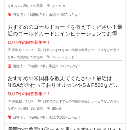
な事へでの関しての質問
タイヤ
車
回答済：「報酬UP中」承認で100PayPay！
おすすめのゴールドカードを教えてください！最
近のゴールドカードはインビテーションでお得に
持てると知ったのですが、種類が多
残り4件の回答募集中！
閲覧数：2.79K
日常でのおすすめの情報や商品とサービスなどの色々
な事へでの関しての質問
ゴールドカード
回答済：「報酬UP中」承認で100PayPay！
おすすめの米国株を教えてください！最近は
NISAが流行っておりオルカンやS＆P500などが
主流ですが、皆が同じものに投資
残り7件の回答募集中！
閲覧数：2.19K
日常でのおすすめの情報や商品とサービスなどの色々
な事へでの関しての質問
米国株
回答済：「報酬UP中」承認で100PayPay！
雪国での農業は儲かると思いますか？デメリット