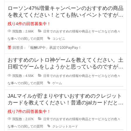
ローソン47%増量キャンペーンのおすすめの商品
を教えてください！とても熱いイベントですが、
価格は据え置きなので買ったけど
残り4件の回答募集中！
閲覧数：2.66K
日常でのおすすめの情報や商品とサービスなどの色々
な事へでの関しての質問
コンビニ
回答済：「報酬UP中」承認で100PayPay！
おすすめのレトロ神ゲームを教えてください。土
日暇でゲームをしようかと思っているのですが、
最近のゲームに魅力を感じません。
閲覧数：4.55K
日常でのおすすめの情報や商品とサービスなどの色々
な事へでの関しての質問
ゲーム
JALマイルが貯まりやすいおすすめのクレジット
カードを教えてください！普通のjalカードだと還
元率が0.5%でとても低く
残り7件の回答募集中！
閲覧数：2.07K
日常でのおすすめの情報や商品とサービスなどの色々
な事へでの関しての質問
クレジットカード