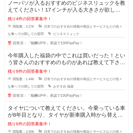
ノーパソが入るおすすめのビジネスリュックを教
えてください！17インチが入る大きさが欲しい
です。ノーパソだけ入るものでもい
残り4件の回答募集中！
閲覧数：3.27K
日常でのおすすめの情報や商品とサービスなどの色々
な事へでの関しての質問
ビジネスリュック
回答済：「報酬UP中」承認で100PayPay！
今年購入した福袋の中でこれは買いだった！とい
う皆さんのおすすめのものがあれば教えて下さ
い。今まで購入したことがあるのはジ
残り8件の回答募集中！
閲覧数：1.44K
日常でのおすすめの情報や商品とサービスなどの色々
な事へでの関しての質問
おすすめ
福袋
回答済：「報酬UP中」承認で100PayPay！
タイヤについて教えてください。今乗っている車
が8年目となり、タイヤが新車購入時から替えて
いません。スリップサインが出てき
残り6件の回答募集中！
閲覧数：2.55K
日常でのおすすめの情報や商品とサービスなどの色々