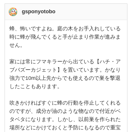
gsponyotobo
蜂、怖いですよね。庭の木をお手入れしている
蜂、
怖い
時に蜂が飛んでくると手が止まり作業が進みま
です
せん。
よ
ね。
庭の
木を
家には常にフマキラーから出ている【ハチ・ア
お手
入れ
ブバズーカジェット】を置いています。かなり
して
強力で10m以上先からでも使えるので巣を撃退
いる
時に
したこともあります。
蜂が
飛ん
でく
ると
吹きかければすぐに蜂の行動を停止してくれる
手が
のですが、成分が油のような物なので付近がベ
止ま
り作
タベタになります。しかし、以前巣を作られた
業
場所などにかけておくと予防にもなるので重宝