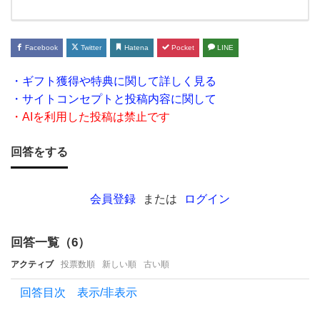
我が
家の
玄関
Facebook
Twitter
Hatena
Pocket
LINE
から
・ギフト獲得や特典に関して詳しく見る
外に
・サイトコンセプトと投稿内容に関して
出よ
・AIを利用した投稿は禁止です
うと
回答をする
した
ら"ブ
ー
会員登録
または
ログイン
ン！"
回答一覧（
6
）
アクティブ
投票数順
新しい順
古い順
回答目次 表示/非表示