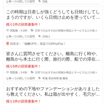
な事へでの関しての質問
消臭
この時期は日差しが強くどうしても日焼けしてし
まうのですが、いくら日焼け止めを塗っていても
半袖のあとはできてしまいます。
残り1件の回答募集中！
閲覧数：4.20K
日常でのおすすめの情報や商品とサービスなどの色々
な事へでの関しての質問
日焼け
回答済：「報酬UP中」承認で100PayPay！
皆さんに質問させてください。離島に行く時や、
離島から本土に行く際、旅行の際、船での滞在時
間が3時間ほどと長い場合、小さい
残り5件の回答募集中！
閲覧数：3.43K
日常でのおすすめの情報や商品とサービスなどの色々
な事へでの関しての質問
準備
滞在時間
船
離島
おすすめの下地やファンデーションがありました
ら教えてください。私は脂が出やすく、毛穴が目
立っています。いわゆるいちごバナ
残り1件の回答募集中！