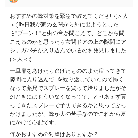
おすすめの蜂対策を緊急で教えてください(＞人
おす
＜;)昨日我が家の玄関から外に出ようとした
すめ
ら”ブーン！”と虫の音が聞こえて、どこから聞
の蜂
こえるのかと思ったら玄関ドアの上の隙間にア
対策
シナガバチが入り込んでいるのを発見しました
を緊
(＞人＜;)
急で
一旦扉をあけたら逃げたもののまた戻ってきて
教え
隙間に入り込んで..を繰り返していたので怖く
てく
なって薬局でスプレーを買って帰りましたがそ
ださ
のときにはもういなくなってて、とりあえず買
い(＞
ってきたスプレーで予防できるかと思ってぶっ
人
かけましたが、蜂が大の苦手なのでこれから夏
＜;)
にかけて心配です。
昨日
何かおすすめの対策はありますか？