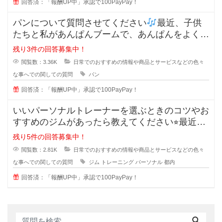
回答済：「報酬UP中」承認で100PayPay！
パンについて質問させてください
最近、子供
たちと私があんぱんブームで、あんぱんをよく購
入するようになった
残り3件の回答募集中！
閲覧数：3.36K
日常でのおすすめの情報や商品とサービスなどの色々
な事へでの関しての質問
パン
回答済：「報酬UP中」承認で100PayPay！
いいパーソナルトレーナーを選ぶときのコツやお
すすめのジムがあったら教えてください⭐︎最近は
ダイエットやボデ
残り5件の回答募集中！
閲覧数：2.81K
日常でのおすすめの情報や商品とサービスなどの色々
な事へでの関しての質問
ジム
トレーニング
パーソナル
都内
回答済：「報酬UP中」承認で100PayPay！