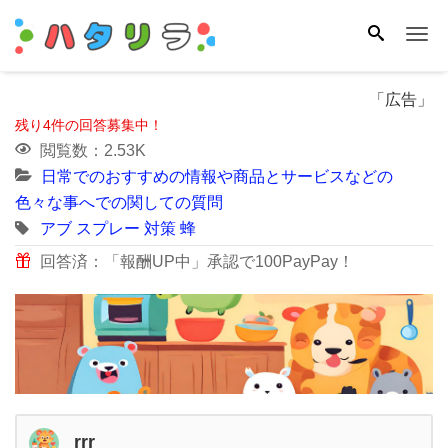
Me
「広告」
残り4件の回答募集中！
閲覧数：2.53K
日常でのおすすめの情報や商品とサービスなどの
色々な事へでの関しての質問
アブ
スプレー
対策
蜂
回答済：「報酬UP中」承認で100PayPay！
rrr