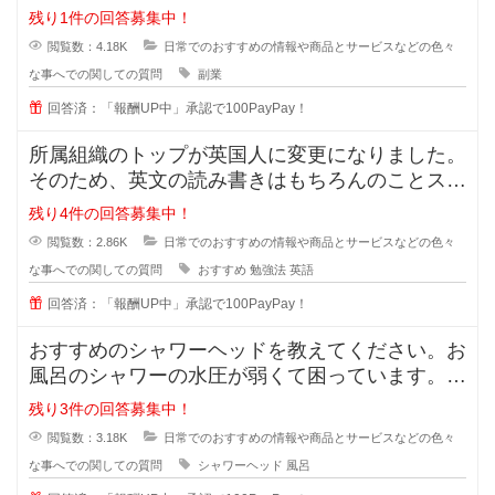
います。手間が掛かっても構わない
残り1件の回答募集中！
閲覧数：4.18K
日常でのおすすめの情報や商品とサービスなどの色々
な事へでの関しての質問
副業
回答済：「報酬UP中」承認で100PayPay！
所属組織のトップが英国人に変更になりました。
そのため、英文の読み書きはもちろんのことスピ
ーキング及びリスニングスキルが必
残り4件の回答募集中！
閲覧数：2.86K
日常でのおすすめの情報や商品とサービスなどの色々
な事へでの関しての質問
おすすめ
勉強法
英語
回答済：「報酬UP中」承認で100PayPay！
おすすめのシャワーヘッドを教えてください。お
風呂のシャワーの水圧が弱くて困っています。最
近ではミラブルやリファなど値段が
残り3件の回答募集中！
閲覧数：3.18K
日常でのおすすめの情報や商品とサービスなどの色々
な事へでの関しての質問
シャワーヘッド
風呂