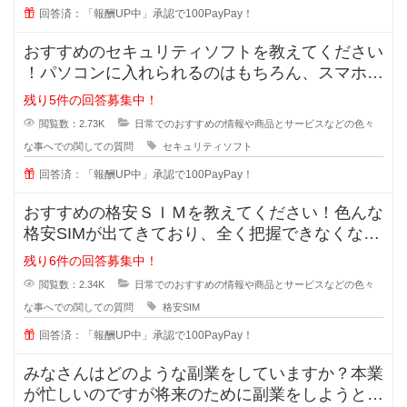
回答済：「報酬UP中」承認で100PayPay！
おすすめのセキュリティソフトを教えてください
！パソコンに入れられるのはもちろん、スマホに
も入れられるセキュリティソフトっ
残り5件の回答募集中！
閲覧数：2.73K
日常でのおすすめの情報や商品とサービスなどの色々
な事へでの関しての質問
セキュリティソフト
回答済：「報酬UP中」承認で100PayPay！
おすすめの格安ＳＩＭを教えてください！色んな
格安SIMが出てきており、全く把握できなくなっ
てきました。なので、皆さんが実
残り6件の回答募集中！
閲覧数：2.34K
日常でのおすすめの情報や商品とサービスなどの色々
な事へでの関しての質問
格安SIM
回答済：「報酬UP中」承認で100PayPay！
みなさんはどのような副業をしていますか？本業
が忙しいのですが将来のために副業をしようと思