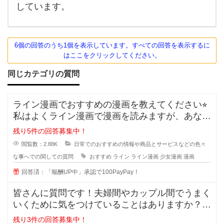
しています。
6個の回答のうち1個を表示しています。すべての回答を表示するに
はここをクリックしてください。
同じカテゴリの質問
ライン漫画でおすすめの漫画を教えてください⭐︎
私はよくライン漫画で漫画を読みますが、あなた
のおすすめがあれ
残り5件の回答募集中！
閲覧数：2.88K
日常でのおすすめの情報や商品とサービスなどの色々
な事へでの関しての質問
おすすめ
ライン
ライン漫画
少女漫画
漫画
回答済：「報酬UP中」承認で100PayPay！
皆さんに質問です！夫婦間やカップル間でうまく
いくために気をつけていることはありますか？
私は夫と結婚10年目ですが
残り3件の回答募集中！