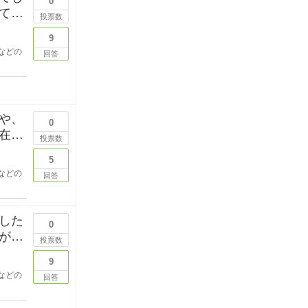
0
ても
投票数
9
などの
回答
や、
0
在時
投票数
5
などの
回答
した
0
が目
投票数
9
などの
回答