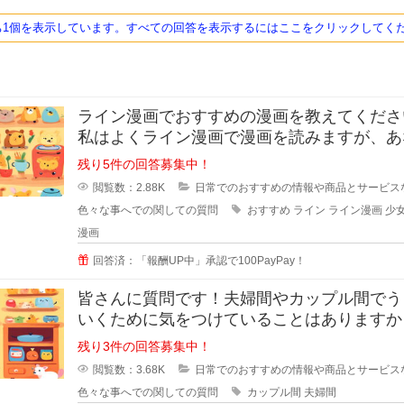
ち1個を表示しています。すべての回答を表示するにはここをクリックしてく
ライン漫画でおすすめの漫画を教えてください
私はよくライン漫画で漫画を読みますが、あ
のおすすめがあれ
残り5件の回答募集中！
閲覧数：2.88K
日常でのおすすめの情報や商品とサービス
色々な事へでの関しての質問
おすすめ
ライン
ライン漫画
少
漫画
回答済：「報酬UP中」承認で100PayPay！
皆さんに質問です！夫婦間やカップル間でう
いくために気をつけていることはありますか
私は夫と結婚10年目ですが
残り3件の回答募集中！
閲覧数：3.68K
日常でのおすすめの情報や商品とサービス
色々な事へでの関しての質問
カップル間
夫婦間