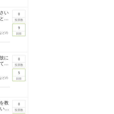
さい
0
と変
投票数
9
などの
回答
故に
0
て猫
投票数
5
などの
回答
を教
0
しいで
投票数