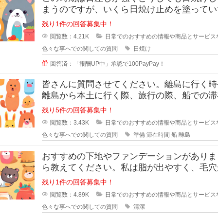
まうのですが、いくら日焼け止めを塗ってい
半袖のあとはできてしまいます。
残り1件の回答募集中！
閲覧数：4.21K
日常でのおすすめの情報や商品とサービス
色々な事へでの関しての質問
日焼け
回答済：「報酬UP中」承認で100PayPay！
皆さんに質問させてください。離島に行く時
離島から本土に行く際、旅行の際、船での滞
間が3時間ほどと長い場合、小さい
残り5件の回答募集中！
閲覧数：3.43K
日常でのおすすめの情報や商品とサービス
色々な事へでの関しての質問
準備
滞在時間
船
離島
おすすめの下地やファンデーションがありま
ら教えてください。私は脂が出やすく、毛穴
立っています。いわゆるいちごバナ
残り1件の回答募集中！
閲覧数：4.89K
日常でのおすすめの情報や商品とサービス
色々な事へでの関しての質問
清潔