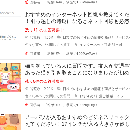
回答済：「報酬UP中」承認で100PayPay！
おすすめのインターネット回線を教えてくだ
！引っ越しの時期になるとネット回線も必然
えようかなと思いますよね！
残り1件の回答募集中！
閲覧数：4.30K
日常でのおすすめの情報や商品とサービス
色々な事へでの関しての質問
インターネット回線
引っ越し
回答済：「報酬UP中」承認で100PayPay！
猫を飼っている人に質問です。友人が交通事
あった猫を引き取ることになりましたが初め
を育てることになったそうで、ご飯
残り5件の回答募集中！
閲覧数：2.91K
日常でのおすすめの情報や商品とサービス
色々な事へでの関しての質問
おすすめ
猫
猫ご飯
猫トイレ
回答済：「報酬UP中」承認で100PayPay！
ノーパソが入るおすすめのビジネスリュック
えてください！17インチが入る大きさが欲