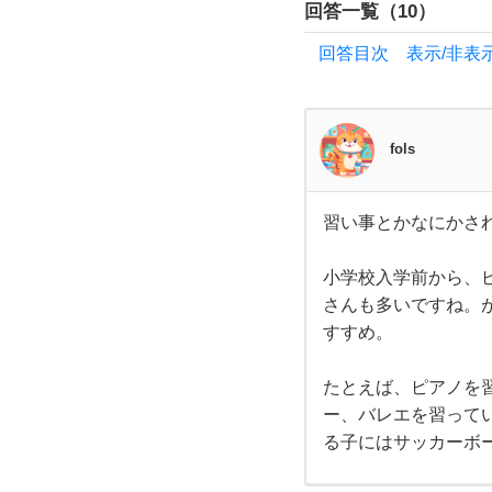
回答一覧（
10
）
で
回答目次 表示/非表
す
が、
fols
小学
習い事とかなにかさ
校入
習い
事と
かな
小学校入学前から、
学の
にか
され
さんも多いですね。
てま
すすめ。
お祝
す
か？
小学
たとえば、ピアノを
い
校入
学前
ー、バレエを習って
か
に何
る子にはサッカーボ
ら、
ピア
ノ・