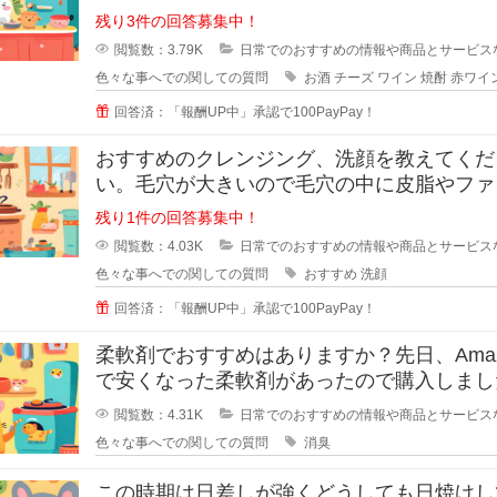
でも糖質などが気
残り3件の回答募集中！
閲覧数：3.79K
日常でのおすすめの情報や商品とサービス
色々な事へでの関しての質問
お酒
チーズ
ワイン
焼酎
赤ワイ
回答済：「報酬UP中」承認で100PayPay！
おすすめのクレンジング、洗顔を教えてくだ
い。毛穴が大きいので毛穴の中に皮脂やファ
ーションが残りやすいです。
残り1件の回答募集中！
閲覧数：4.03K
日常でのおすすめの情報や商品とサービス
色々な事へでの関しての質問
おすすめ
洗顔
回答済：「報酬UP中」承認で100PayPay！
柔軟剤でおすすめはありますか？先日、Amaz
で安くなった柔軟剤があったので購入しまし
が、苦手な匂いでした。
閲覧数：4.31K
日常でのおすすめの情報や商品とサービス
色々な事へでの関しての質問
消臭
この時期は日差しが強くどうしても日焼けし