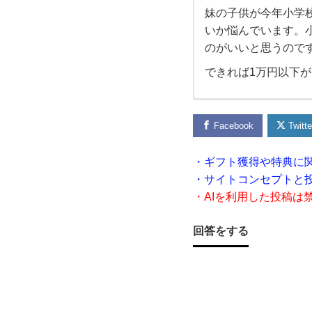
妹の子供が今年小学
妹の
いか悩んでいます。
のがいいと思うので
子供
できれば1万円以下
が今
年小
Facebook
Twitte
学校
・ギフト獲得や特典に
・サイトコンセプトと
に入
・AIを利用した投稿は
学す
回答をする
る
の