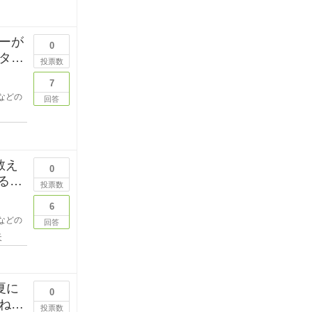
ーが
0
タポ
投票数
7
などの
回答
教え
0
投票数
6
などの
回答
天
夏に
0
ね。
投票数