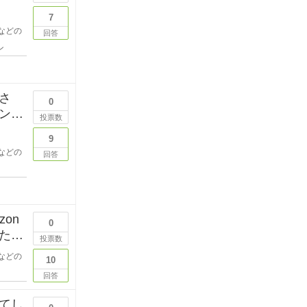
7
などの
回答
ン
さ
0
ンデ
投票数
9
などの
回答
on
0
た
投票数
などの
10
回答
てし