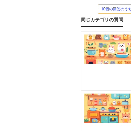
を
スイ
ミン
10個の回答のう
グ・
プ
同じカテゴリの質問
レ
ゼ
ン
ト
し
た
ら
い