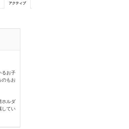
アクティブ
いるお子
るのもお
譜ホルダ
属してい