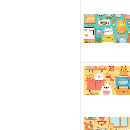
い
か悩
ん
で
い
ま
す。