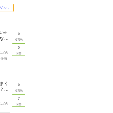
ださい。
⭐︎
0
なた
投票数
5
などの
回答
女漫画
まく
0
？
投票数
7
などの
回答