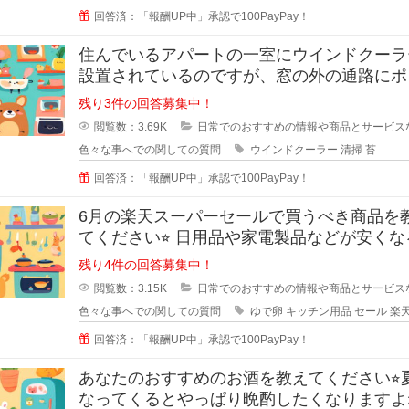
回答済：「報酬UP中」承認で100PayPay！
住んでいるアパートの一室にウインドクーラ
設置されているのですが、窓の外の通路にポ
タ水が流れるので、すぐに緑のコケ
残り3件の回答募集中！
閲覧数：3.69K
日常でのおすすめの情報や商品とサービス
色々な事へでの関しての質問
ウインドクーラー
清掃
苔
回答済：「報酬UP中」承認で100PayPay！
6月の楽天スーパーセールで買うべき商品を
てください⭐︎ 日用品や家電製品などが安くなる楽
天スーパ
残り4件の回答募集中！
閲覧数：3.15K
日常でのおすすめの情報や商品とサービス
色々な事へでの関しての質問
ゆで卵
キッチン用品
セール
楽
回答済：「報酬UP中」承認で100PayPay！
あなたのおすすめのお酒を教えてください⭐︎
なってくるとやっぱり晩酌したくなりますよ