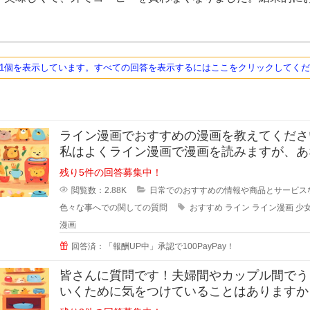
ち1個を表示しています。すべての回答を表示するにはここをクリックしてく
ライン漫画でおすすめの漫画を教えてください
私はよくライン漫画で漫画を読みますが、あ
のおすすめがあれ
残り5件の回答募集中！
閲覧数：2.88K
日常でのおすすめの情報や商品とサービス
色々な事へでの関しての質問
おすすめ
ライン
ライン漫画
少
漫画
回答済：「報酬UP中」承認で100PayPay！
皆さんに質問です！夫婦間やカップル間でう
いくために気をつけていることはありますか
私は夫と結婚10年目ですが