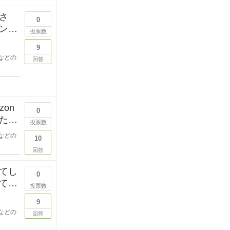
さ
0
ンデ
投票数
9
などの
回答
on
0
た
投票数
などの
10
回答
てし
0
ても
投票数
9
などの
回答