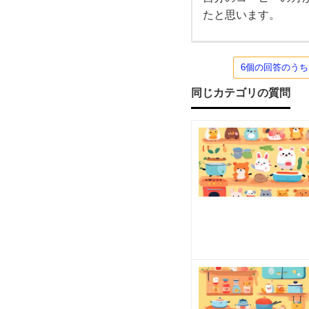
商
タイ
たと思います。
プの
コー
品
ヒー
メー
カー
6個の回答のう
を
で
す。
同じカテゴリの質問
デロ
教
ンギ
のコ
ー
え
て
く
だ
さ