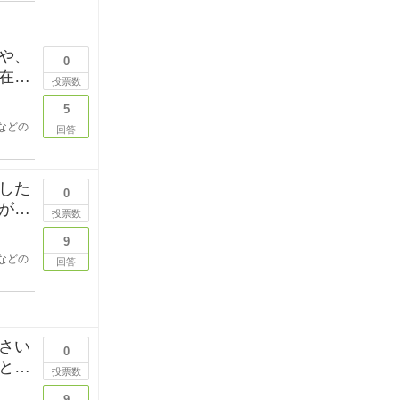
や、
0
在時
投票数
5
などの
回答
した
0
が目
投票数
9
などの
回答
さい
0
と変
投票数
9