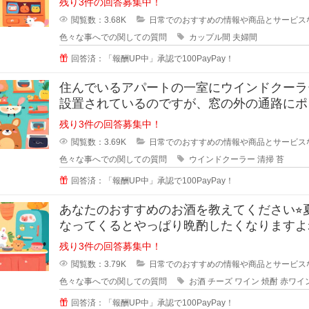
残り3件の回答募集中！
閲覧数：3.68K
日常でのおすすめの情報や商品とサービス
色々な事へでの関しての質問
カップル間
夫婦間
回答済：「報酬UP中」承認で100PayPay！
住んでいるアパートの一室にウインドクーラ
設置されているのですが、窓の外の通路にポ
タ水が流れるので、すぐに緑のコケ
残り3件の回答募集中！
閲覧数：3.69K
日常でのおすすめの情報や商品とサービス
色々な事へでの関しての質問
ウインドクーラー
清掃
苔
回答済：「報酬UP中」承認で100PayPay！
あなたのおすすめのお酒を教えてください⭐︎
なってくるとやっぱり晩酌したくなりますよ
でも糖質などが気
残り3件の回答募集中！
閲覧数：3.79K
日常でのおすすめの情報や商品とサービス
色々な事へでの関しての質問
お酒
チーズ
ワイン
焼酎
赤ワイ
回答済：「報酬UP中」承認で100PayPay！