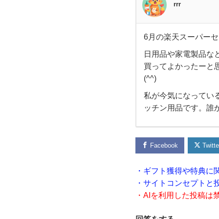
rrr
6月の楽天スーパーセ
6
日用品や家電製品な
買ってよかったーと
月
(^^)
の
私が今気になってい
ッチン用品です。誰
楽
天
Facebook
Twitte
ス
・ギフト獲得や特典に
・サイトコンセプトと
ー
・AIを利用した投稿は
パ