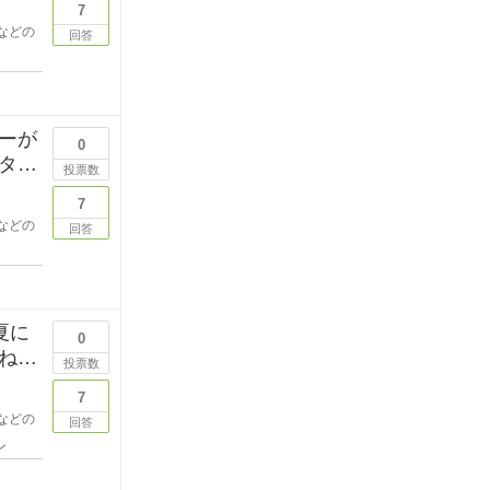
7
などの
回答
ーが
0
タポ
投票数
7
などの
回答
夏に
0
ね。
投票数
7
などの
回答
ン