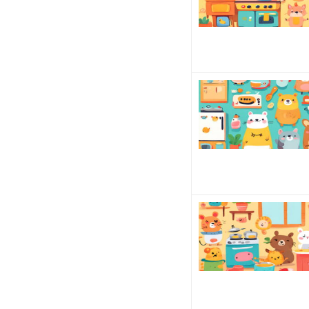
い
⭐︎
日
用
品
や
家
電
製
品