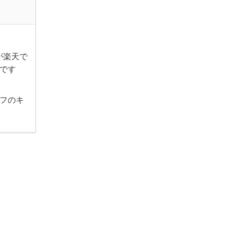
が楽天で
いです
フのキ