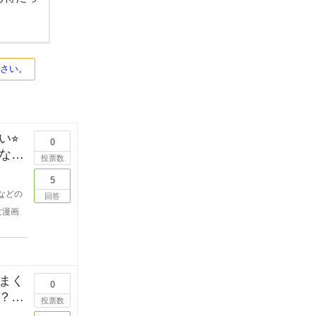
ださい。
⭐︎
0
なた
投票数
5
などの
回答
女漫画
まく
0
？
投票数