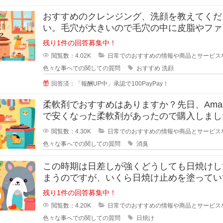
おすすめのクレンジング、洗顔を教えてくだ
い。毛穴が大きいので毛穴の中に皮脂やファ
ーションが残りやすいです。
残り1件の回答募集中！
閲覧数：4.02K
日常でのおすすめの情報や商品とサービス
色々な事へでの関しての質問
おすすめ
洗顔
回答済：「報酬UP中」承認で100PayPay！
柔軟剤でおすすめはありますか？先日、Amaz
で安くなった柔軟剤があったので購入しまし
が、苦手な匂いでした。
閲覧数：4.30K
日常でのおすすめの情報や商品とサービス
色々な事へでの関しての質問
消臭
この時期は日差しが強くどうしても日焼けし
まうのですが、いくら日焼け止めを塗ってい
半袖のあとはできてしまいます。
残り1件の回答募集中！
閲覧数：4.20K
日常でのおすすめの情報や商品とサービス
色々な事へでの関しての質問
日焼け