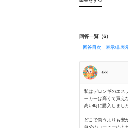
回答をする
ー
セ
ー
回答一覧（
6
）
回答目次 表示/非表
ル
で
akki
買
う
私はデロンギのエス
私は
ーカーは高くて買え
デロ
べ
ンギ
高い時に購入しまし
のエ
スプ
き
レッ
どこで買うよりも安
ソが
出る
自分のコーヒーの方