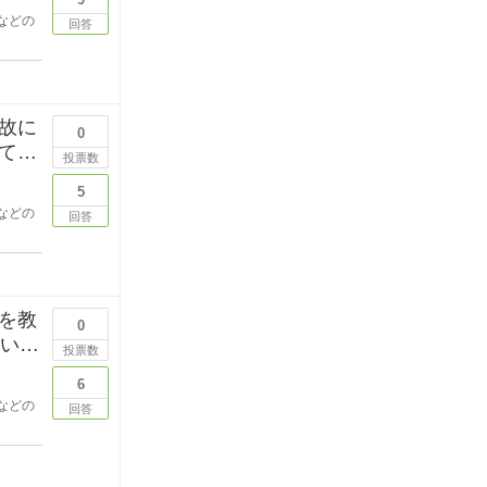
などの
回答
故に
0
て猫
投票数
5
などの
回答
を教
0
しいで
投票数
6
などの
回答