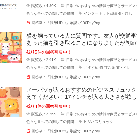
閲覧数：4.30K
日常でのおすすめの情報や商品とサービス
色々な事へでの関しての質問
インターネット回線
引っ越し
回答済：「報酬UP中」承認で100PayPay！
猫を飼っている人に質問です。友人が交通事
あった猫を引き取ることになりましたが初め
を育てることになったそうで、ご飯
残り5件の回答募集中！
閲覧数：2.91K
日常でのおすすめの情報や商品とサービス
色々な事へでの関しての質問
おすすめ
猫
猫ご飯
猫トイレ
回答済：「報酬UP中」承認で100PayPay！
ノーパソが入るおすすめのビジネスリュック
えてください！17インチが入る大きさが欲
す。ノーパソだけ入るものでもい
残り4件の回答募集中！
閲覧数：3.26K
日常でのおすすめの情報や商品とサービス
色々な事へでの関しての質問
ビジネスリュック
回答済：「報酬UP中」承認で100PayPay！