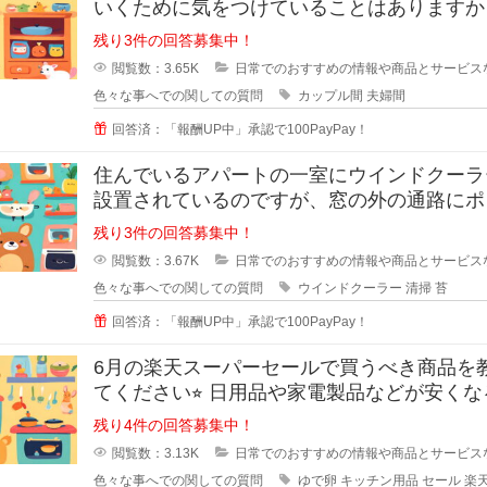
いくために気をつけていることはありますか
私は夫と結婚10年目ですが
残り3件の回答募集中！
閲覧数：3.65K
日常でのおすすめの情報や商品とサービス
色々な事へでの関しての質問
カップル間
夫婦間
回答済：「報酬UP中」承認で100PayPay！
住んでいるアパートの一室にウインドクーラ
設置されているのですが、窓の外の通路にポ
タ水が流れるので、すぐに緑のコケ
残り3件の回答募集中！
閲覧数：3.67K
日常でのおすすめの情報や商品とサービス
色々な事へでの関しての質問
ウインドクーラー
清掃
苔
回答済：「報酬UP中」承認で100PayPay！
6月の楽天スーパーセールで買うべき商品を
てください⭐︎ 日用品や家電製品などが安くなる楽
天スーパ
残り4件の回答募集中！
閲覧数：3.13K
日常でのおすすめの情報や商品とサービス
色々な事へでの関しての質問
ゆで卵
キッチン用品
セール
楽