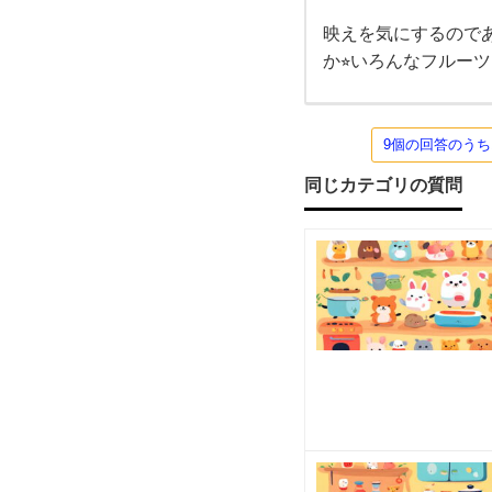
ない
ので
映えを気にするので
い
ちま
ちま
か⭐︎いろんなフルー
と取
え
って
食べ
るほ
ば
うで
9個の回答のう
す笑
笑。
同じカテゴリの質問
ス
種無
イ
カ
で
す
よ