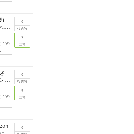
夏に
0
ね。
投票数
7
などの
回答
ン
さ
0
ンデ
投票数
9
などの
回答
on
0
た