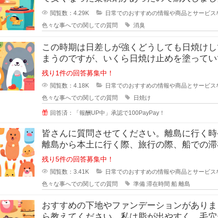
が、苦手な匂いでした。
閲覧数：4.29K
日常でのおすすめの情報や商品とサービス
色々な事へでの関しての質問
消臭
この時期は日差しが強くどうしても日焼けし
まうのですが、いくら日焼け止めを塗ってい
半袖のあとはできてしまいます。
残り1件の回答募集中！
閲覧数：4.18K
日常でのおすすめの情報や商品とサービス
色々な事へでの関しての質問
日焼け
回答済：「報酬UP中」承認で100PayPay！
皆さんに質問させてください。離島に行く時
離島から本土に行く際、旅行の際、船での滞
間が3時間ほどと長い場合、小さい
残り5件の回答募集中！
閲覧数：3.41K
日常でのおすすめの情報や商品とサービス
色々な事へでの関しての質問
準備
滞在時間
船
離島
おすすめの下地やファンデーションがありま
ら教えてください。私は脂が出やすく、毛穴