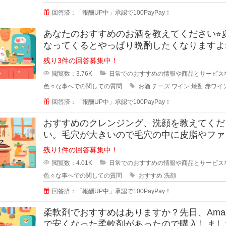
回答済：「報酬UP中」承認で100PayPay！
あなたのおすすめのお酒を教えてください⭐︎
なってくるとやっぱり晩酌したくなりますよ
でも糖質などが気
残り3件の回答募集中！
閲覧数：3.76K
日常でのおすすめの情報や商品とサービス
色々な事へでの関しての質問
お酒
チーズ
ワイン
焼酎
赤ワイ
回答済：「報酬UP中」承認で100PayPay！
おすすめのクレンジング、洗顔を教えてくだ
い。毛穴が大きいので毛穴の中に皮脂やファ
ーションが残りやすいです。
残り1件の回答募集中！
閲覧数：4.01K
日常でのおすすめの情報や商品とサービス
色々な事へでの関しての質問
おすすめ
洗顔
回答済：「報酬UP中」承認で100PayPay！
柔軟剤でおすすめはありますか？先日、Amaz
で安くなった柔軟剤があったので購入しまし