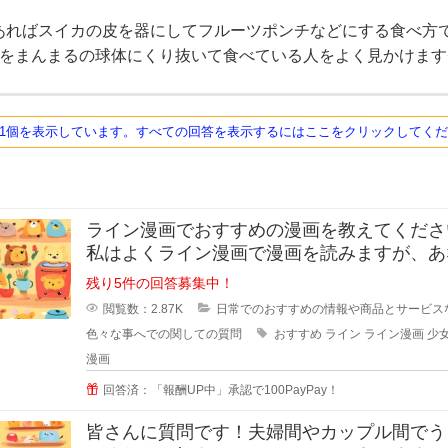
あればスイカの皮を器にしてフルーツポンチなどにする食べ方
ツをまんまるの球体にくり抜いて食べている人をよく見かけます⭐
ち1個を表示しています。すべての回答を表示するにはここをクリックしてく
ライン漫画でおすすめの漫画を教えてください
私はよくライン漫画で漫画を読みますが、あ
のおすすめがあれ
残り5件の回答募集中！
閲覧数：2.87K
日常でのおすすめの情報や商品とサービス
色々な事へでの関しての質問
おすすめ
ライン
ライン漫画
少
漫画
回答済：「報酬UP中」承認で100PayPay！
皆さんに質問です！夫婦間やカップル間でう