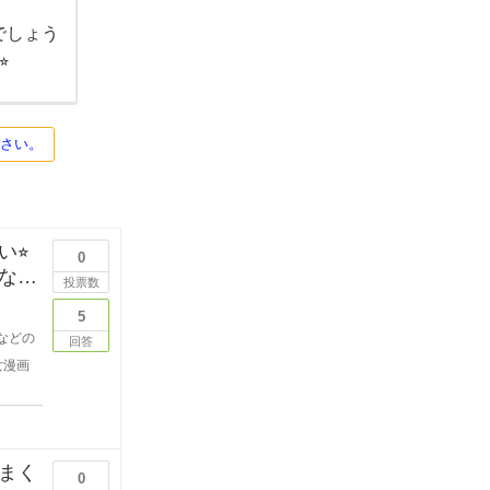
でしょう
︎
ださい。
⭐︎
0
なた
投票数
5
などの
回答
女漫画
まく
0