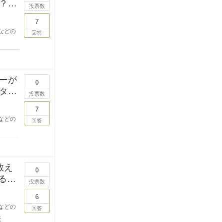
？
投票数
7
などの
回答
ーが
0
タポ
投票数
7
などの
回答
教え
0
投票数
6
などの
回答
天