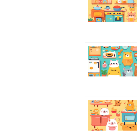
ね。
自分
で買
わ
な
く
て
も貰
っ