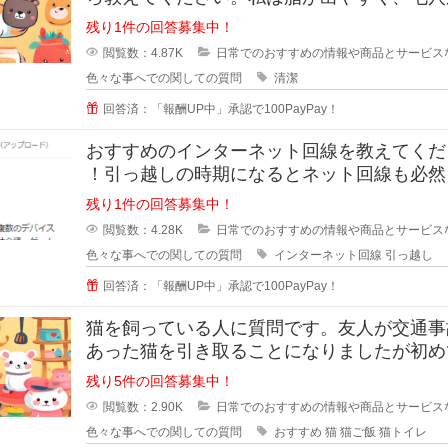
立っています。いわゆるいちごバナ
残り1件の回答募集中！
閲覧数：4.87K
日常でのおすすめの情報や商品とサービス
色々な事へでの関しての質問
清潔
回答済：「報酬UP中」承認で100PayPay！
おすすめのインターネット回線を教えてくだ
！引っ越しの時期になるとネット回線も必然
えようかなと思いますよね！
残り1件の回答募集中！
閲覧数：4.28K
日常でのおすすめの情報や商品とサービス
色々な事へでの関しての質問
インターネット回線
引っ越し
回答済：「報酬UP中」承認で100PayPay！
猫を飼っている人に質問です。友人が交通事
あった猫を引き取ることになりましたが初め
を育てることになったそうで、ご飯
残り5件の回答募集中！
閲覧数：2.90K
日常でのおすすめの情報や商品とサービス
色々な事へでの関しての質問
おすすめ
猫
猫ご飯
猫トイレ