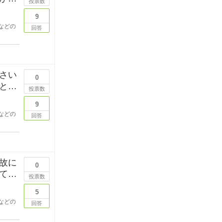
投票数
9
などの
回答
さい
0
と変
投票数
9
などの
回答
故に
0
て猫
投票数
5
などの
回答