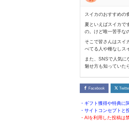
スイカのおすすめの
ス
夏といえばスイカで
の。けど唯一苦手な
イ
そこで皆さんはスイ
カ
べてる人や種なしス
また、SNSで人気
の
魅せ方も知っていた
お
す
Facebook
Twitte
す
・ギフト獲得や特典に
・サイトコンセプトと
め
・AIを利用した投稿は