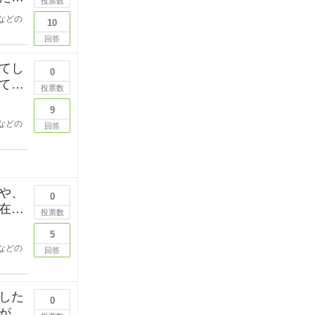
投票数
などの
10
回答
てし
0
ても
投票数
9
などの
回答
や、
0
在時
投票数
5
などの
回答
した
0
が目