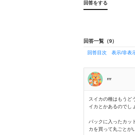
の食
回答をする
べ方
を教
回答一覧（
9
）
え
回答目次 表示/非表
て
く
rrr
だ
スイカの種はもうど
さ
スイ
イカとかあるのでし
カの
種は
い！
もう
どう
パックに入ったカッ
しよ
カを買って丸ごとが
夏と
うも