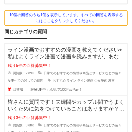
10個の回答のうち1個を表示しています。すべての回答を表示する
にはここをクリックしてください。
同じカテゴリの質問
ライン漫画でおすすめの漫画を教えてください⭐︎
私はよくライン漫画で漫画を読みますが、あなた
のおすすめがあれ
残り5件の回答募集中！
閲覧数：2.89K
日常でのおすすめの情報や商品とサービスなどの色々
な事へでの関しての質問
おすすめ
ライン
ライン漫画
少女漫画
漫画
回答済：「報酬UP中」承認で100PayPay！
皆さんに質問です！夫婦間やカップル間でうまく
いくために気をつけていることはありますか？
私は夫と結婚10年目ですが
残り3件の回答募集中！
閲覧数：3.68K
日常でのおすすめの情報や商品とサービスなどの色々