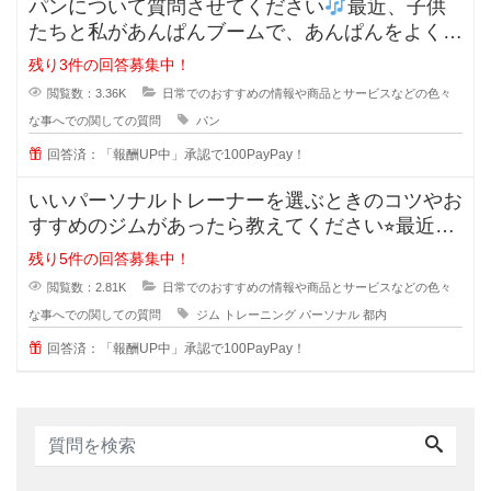
パンについて質問させてください
最近、子供
たちと私があんぱんブームで、あんぱんをよく購
入するようになった
残り3件の回答募集中！
閲覧数：3.36K
日常でのおすすめの情報や商品とサービスなどの色々
な事へでの関しての質問
パン
回答済：「報酬UP中」承認で100PayPay！
いいパーソナルトレーナーを選ぶときのコツやお
すすめのジムがあったら教えてください⭐︎最近は
ダイエットやボデ
残り5件の回答募集中！
閲覧数：2.81K
日常でのおすすめの情報や商品とサービスなどの色々
な事へでの関しての質問
ジム
トレーニング
パーソナル
都内
回答済：「報酬UP中」承認で100PayPay！