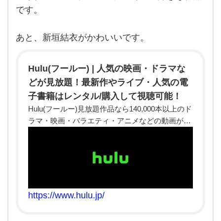
か？
白く
です。
堺雅
て大
人が
頭角
好き
を表
あと、新垣結衣がかわいいです。
して
で
きた
初の
す。
Hulu(フールー) | 人気の映画・ドラマな
毎週
どが見放題！最新作やライブ・人気の電
末に
子書籍はレンタル/購入して視聴可能！
Hulu(フールー)見放題作品なら140,000本以上のド
ラマ・映画・バラエティ・アニメなどの動画が、
いつでもどこでも見放題！映画やドラマの最新作
や、人気アーティストのライブはレンタル/購入し
てお楽しみいただけます！更にアニメ・ドラマの
原作マンガなど、人気の電子書籍（コミック）も
購入して楽しめます！
https://www.hulu.jp/