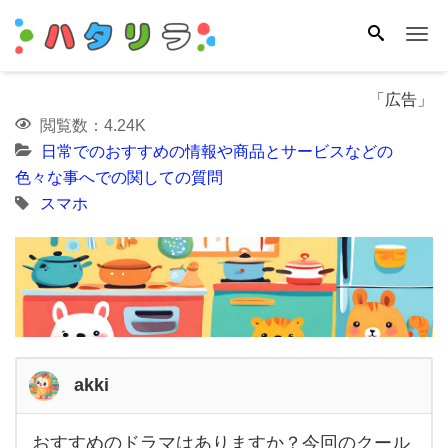
Me
「広告」
閲覧数：4.24K
日常でのおすすめの情報や商品とサービスなどの
色々な事へでの関しての質問
スマホ
akki
おすすめのドラマはありますか？今回のクール