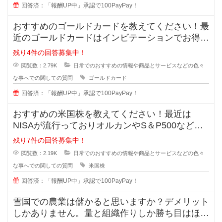
回答済：「報酬UP中」承認で100PayPay！
おすすめのゴールドカードを教えてください！最
近のゴールドカードはインビテーションでお得に
持てると知ったのですが、種類が多
残り4件の回答募集中！
閲覧数：2.79K
日常でのおすすめの情報や商品とサービスなどの色々
な事へでの関しての質問
ゴールドカード
回答済：「報酬UP中」承認で100PayPay！
おすすめの米国株を教えてください！最近は
NISAが流行っておりオルカンやS＆P500などが
主流ですが、皆が同じものに投資
残り7件の回答募集中！
閲覧数：2.19K
日常でのおすすめの情報や商品とサービスなどの色々
な事へでの関しての質問
米国株
回答済：「報酬UP中」承認で100PayPay！
雪国での農業は儲かると思いますか？デメリット
しかありません。量と組織作りしか勝ち目はほと