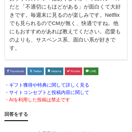
お
だと「不適切にもほどがある」が面白くて大好
す
きです。毎週末に見るのが楽しみです。Netflix
す
でも見られるのでCMが無く、快適ですね。他
め
にもおすすめがあれば教えてください。恋愛も
の
のよりも、サスペンス系、面白い系が好きで
ド
す。
ラ
マ
Facebook
Twitter
Hatena
Pocket
LINE
は
あ
・ギフト獲得や特典に関して詳しく見る
り
・サイトコンセプトと投稿内容に関して
ま
・AIを利用した投稿は禁止です
す
回答をする
か？
今回