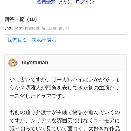
会員登録
または
ログイン
の
クー
回答一覧（
10
）
ル
アクティブ
だ
投票数順
新しい順
古い順
と
回答目次 表示/非表示
「不
適切
toyotaman
に
も
少し古いですが、リーガルハイはいかがでしょ
ほ
少し
古い
うか？堺雅人が頭角を表してきた初の主演シリ
ど
です
ーズ化したドラマです。
が、
が
リー
ガル
あ
ハイ
名前の通り弁護士が主軸で物語が進んでいくの
はい
る」
かが
ですが、シリアスな雰囲気ではなくユーモアに
でし
が面
張り切っていて見ていて面白く、大好きな作品
ょう