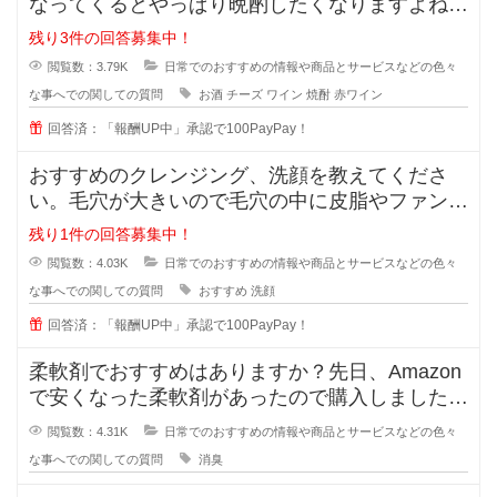
なってくるとやっぱり晩酌したくなりますよね。
でも糖質などが気
残り3件の回答募集中！
閲覧数：3.79K
日常でのおすすめの情報や商品とサービスなどの色々
な事へでの関しての質問
お酒
チーズ
ワイン
焼酎
赤ワイン
回答済：「報酬UP中」承認で100PayPay！
おすすめのクレンジング、洗顔を教えてくださ
い。毛穴が大きいので毛穴の中に皮脂やファンデ
ーションが残りやすいです。
残り1件の回答募集中！
閲覧数：4.03K
日常でのおすすめの情報や商品とサービスなどの色々
な事へでの関しての質問
おすすめ
洗顔
回答済：「報酬UP中」承認で100PayPay！
柔軟剤でおすすめはありますか？先日、Amazon
で安くなった柔軟剤があったので購入しました
が、苦手な匂いでした。
閲覧数：4.31K
日常でのおすすめの情報や商品とサービスなどの色々
な事へでの関しての質問
消臭