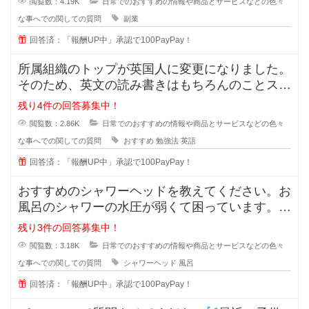
閲覧数：4.19K
日常でのおすすめの情報や商品とサービスなどの色々
な事へでの関しての質問
副業
回答済：「報酬UP中」承認で100PayPay！
所属組織のトップが英国人に変更になりました。
そのため、英文の読み書きはもちろんのことスピ
ーキング及びリスニングスキルが必
残り4件の回答募集中！
閲覧数：2.86K
日常でのおすすめの情報や商品とサービスなどの色々
な事へでの関しての質問
おすすめ
勉強法
英語
回答済：「報酬UP中」承認で100PayPay！
おすすめのシャワーヘッドを教えてください。お
風呂のシャワーの水圧が弱くて困っています。最
近ではミラブルやリファなど値段が
残り3件の回答募集中！
閲覧数：3.18K
日常でのおすすめの情報や商品とサービスなどの色々
な事へでの関しての質問
シャワーヘッド
風呂
回答済：「報酬UP中」承認で100PayPay！