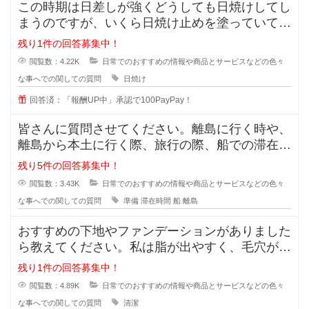
この時期は日差しが強くどうしても日焼けしてし
まうのですが、いくら日焼け止めを塗っていても
半袖のあとはできてしまいます。
残り1件の回答募集中！
閲覧数：4.22K
日常でのおすすめの情報や商品とサービスなどの色々
な事へでの関しての質問
日焼け
回答済：「報酬UP中」承認で100PayPay！
皆さんに質問させてください。離島に行く時や、
離島から本土に行く際、旅行の際、船での滞在時
間が3時間ほどと長い場合、小さい
残り5件の回答募集中！
閲覧数：3.43K
日常でのおすすめの情報や商品とサービスなどの色々
な事へでの関しての質問
準備
滞在時間
船
離島
おすすめの下地やファンデーションがありました
ら教えてください。私は脂が出やすく、毛穴が目
立っています。いわゆるいちごバナ
残り1件の回答募集中！
閲覧数：4.89K
日常でのおすすめの情報や商品とサービスなどの色々
な事へでの関しての質問
清潔