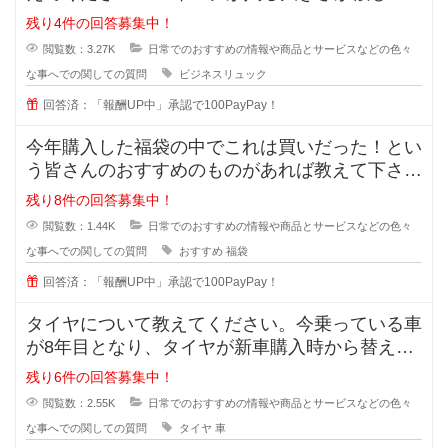
です。ノーパソだけ入るものでもい
残り4件の回答募集中！
閲覧数：3.27K
日常でのおすすめの情報や商品とサービスなどの色々
な事へでの関しての質問
ビジネスリュック
回答済：「報酬UP中」承認で100PayPay！
今年購入した福袋の中でこれは買いだった！とい
う皆さんのおすすめのものがあれば教えて下さ
い。今まで購入したことがあるのはジ
残り8件の回答募集中！
閲覧数：1.44K
日常でのおすすめの情報や商品とサービスなどの色々
な事へでの関しての質問
おすすめ
福袋
回答済：「報酬UP中」承認で100PayPay！
タイヤについて教えてください。今乗っている車
が8年目となり、タイヤが新車購入時から替えて
いません。スリップサインが出てき
残り6件の回答募集中！
閲覧数：2.55K
日常でのおすすめの情報や商品とサービスなどの色々
な事へでの関しての質問
タイヤ
車