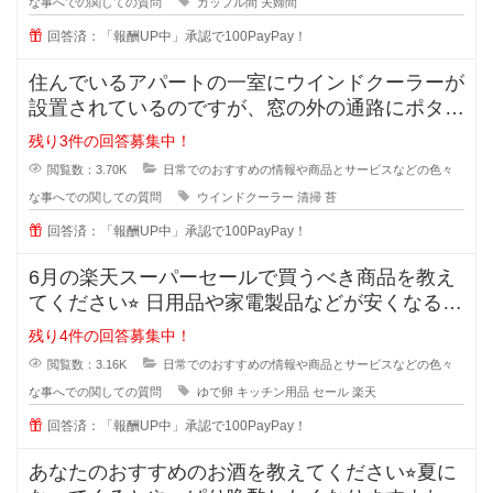
な事へでの関しての質問
カップル間
夫婦間
回答済：「報酬UP中」承認で100PayPay！
住んでいるアパートの一室にウインドクーラーが
設置されているのですが、窓の外の通路にポタポ
タ水が流れるので、すぐに緑のコケ
残り3件の回答募集中！
閲覧数：3.70K
日常でのおすすめの情報や商品とサービスなどの色々
な事へでの関しての質問
ウインドクーラー
清掃
苔
回答済：「報酬UP中」承認で100PayPay！
6月の楽天スーパーセールで買うべき商品を教え
てください⭐︎ 日用品や家電製品などが安くなる楽
天スーパ
残り4件の回答募集中！
閲覧数：3.16K
日常でのおすすめの情報や商品とサービスなどの色々
な事へでの関しての質問
ゆで卵
キッチン用品
セール
楽天
回答済：「報酬UP中」承認で100PayPay！
あなたのおすすめのお酒を教えてください⭐︎夏に