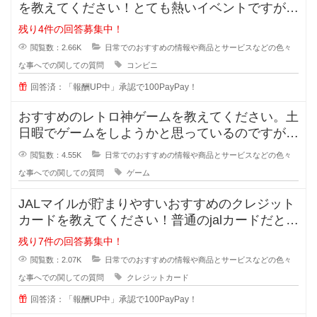
を教えてください！とても熱いイベントですが、
価格は据え置きなので買ったけど
残り4件の回答募集中！
閲覧数：2.66K
日常でのおすすめの情報や商品とサービスなどの色々
な事へでの関しての質問
コンビニ
回答済：「報酬UP中」承認で100PayPay！
おすすめのレトロ神ゲームを教えてください。土
日暇でゲームをしようかと思っているのですが、
最近のゲームに魅力を感じません。
閲覧数：4.55K
日常でのおすすめの情報や商品とサービスなどの色々
な事へでの関しての質問
ゲーム
JALマイルが貯まりやすいおすすめのクレジット
カードを教えてください！普通のjalカードだと還
元率が0.5%でとても低く
残り7件の回答募集中！
閲覧数：2.07K
日常でのおすすめの情報や商品とサービスなどの色々
な事へでの関しての質問
クレジットカード
回答済：「報酬UP中」承認で100PayPay！