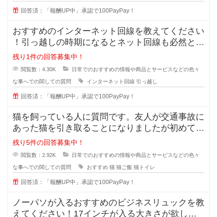
回答済：「報酬UP中」承認で100PayPay！
おすすめのインターネット回線を教えてください
！引っ越しの時期になるとネット回線も必然と変
えようかなと思いますよね！
残り1件の回答募集中！
閲覧数：4.30K
日常でのおすすめの情報や商品とサービスなどの色々
な事へでの関しての質問
インターネット回線
引っ越し
回答済：「報酬UP中」承認で100PayPay！
猫を飼っている人に質問です。友人が交通事故に
あった猫を引き取ることになりましたが初めて猫
を育てることになったそうで、ご飯
残り5件の回答募集中！
閲覧数：2.92K
日常でのおすすめの情報や商品とサービスなどの色々
な事へでの関しての質問
おすすめ
猫
猫ご飯
猫トイレ
回答済：「報酬UP中」承認で100PayPay！
ノーパソが入るおすすめのビジネスリュックを教
えてください！17インチが入る大きさが欲しい