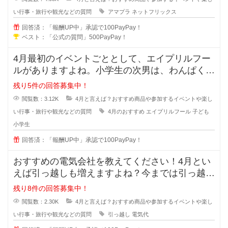
い行事・旅行や観光などの質問
アマプラ
ネットフリックス
回答済：「報酬UP中」承認で100PayPay！
ベスト：「公式の質問」500PayPay！
4月最初のイベントごととして、エイプリルフー
ルがありますよね。小学生の次男は、わんぱく気
質な所があり、当日はお友達にもし
残り5件の回答募集中！
閲覧数：3.12K
4月と言えば？おすすめ商品や参加するイベントや楽し
い行事・旅行や観光などの質問
4月のおすすめ
エイプリルフール
子ども
小学生
回答済：「報酬UP中」承認で100PayPay！
おすすめの電気会社を教えてください！4月とい
えば引っ越しも増えますよね？今までは引っ越し
先の電気を何となく使っていました
残り8件の回答募集中！
閲覧数：2.30K
4月と言えば？おすすめ商品や参加するイベントや楽し
い行事・旅行や観光などの質問
引っ越し
電気代