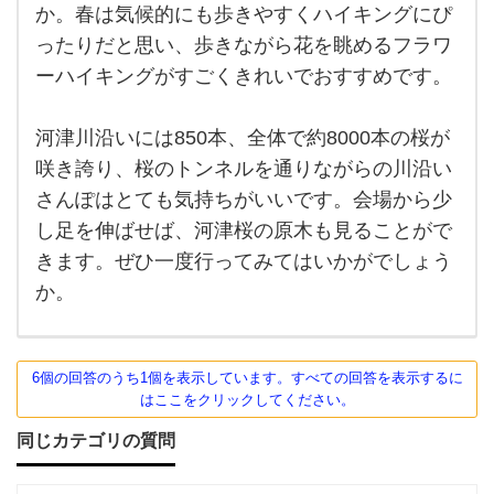
県の
か。春は気候的にも歩きやすくハイキングにぴ
河津
ったりだと思い、歩きながら花を眺めるフラワ
桜で
のハ
ーハイキングがすごくきれいでおすすめです。
イキ
ング
はど
うで
河津川沿いには850本、全体で約8000本の桜が
しょ
咲き誇り、桜のトンネルを通りながらの川沿い
う
か。
さんぽはとても気持ちがいいです。会場から少
春は
気候
し足を伸ばせば、河津桜の原木も見ることがで
的に
も歩
きます。ぜひ一度行ってみてはいかがでしょう
きや
か。
すく
ハイ
キ
6個の回答のうち1個を表示しています。すべての回答を表示するに
はここをクリックしてください。
同じカテゴリの質問