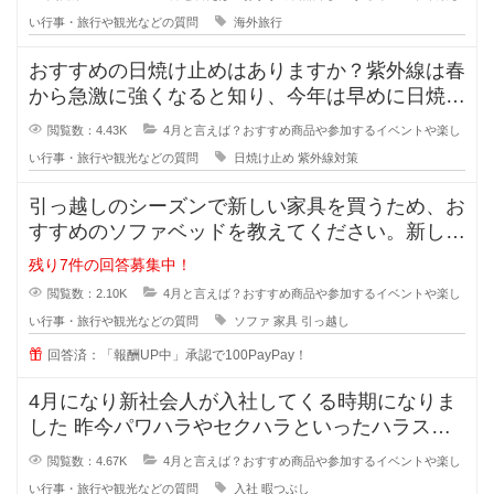
い行事・旅行や観光などの質問
海外旅行
おすすめの日焼け止めはありますか？紫外線は春
から急激に強くなると知り、今年は早めに日焼け
対策を始めようと思っています。
閲覧数：4.43K
4月と言えば？おすすめ商品や参加するイベントや楽し
い行事・旅行や観光などの質問
日焼け止め
紫外線対策
引っ越しのシーズンで新しい家具を買うため、お
すすめのソファベッドを教えてください。新しく
住む場所が2Kなので、ベッドとソ
残り7件の回答募集中！
閲覧数：2.10K
4月と言えば？おすすめ商品や参加するイベントや楽し
い行事・旅行や観光などの質問
ソファ
家具
引っ越し
回答済：「報酬UP中」承認で100PayPay！
4月になり新社会人が入社してくる時期になりま
した 昨今パワハラやセクハラといったハラスメ
ントが問題になり、昔より新
閲覧数：4.67K
4月と言えば？おすすめ商品や参加するイベントや楽し
い行事・旅行や観光などの質問
入社
暇つぶし