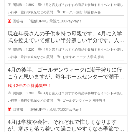
閲覧数：2.89K
4月と言えば？おすすめ商品や参加するイベントや楽し
い行事・旅行や観光などの質問
サークル
旅行
部活
飲み会
回答済：「報酬UP中」承認で100PayPay！
現在年長さんの子供を持つ母親です。4月に入学
式を控えていて嬉しい半分寂しい半分です。入学
式の時の子供の服装について皆様の
閲覧数：4.22K
4月と言えば？おすすめ商品や参加するイベントや楽し
い行事・旅行や観光などの質問
おすすめ
コーデ
入学式
服装
4月の後半、ゴールデンウィークに潮干狩りに行
こうと思いますが、毎年ホームセンターで潮干狩
りグッズを揃えてます。 百
残り2件の回答募集中！
閲覧数：3.70K
4月と言えば？おすすめ商品や参加するイベントや楽し
い行事・旅行や観光などの質問
ゴールデンウィーク
潮干狩り
回答済：「報酬UP中」承認で100PayPay！
4月は学校や会社、それぞれで忙しくなります
が、寒さも落ち着いて過ごしやすくなる季節です