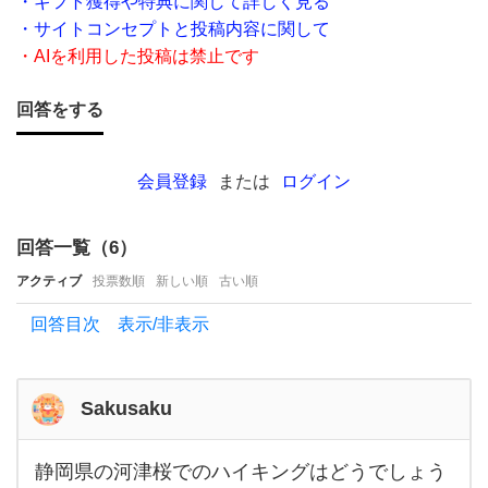
・ギフト獲得や特典に関して詳しく見る
男女
・サイトコンセプトと投稿内容に関して
が楽
・AIを利用した投稿は禁止です
しめ
そう
回答をする
な4
月に
会員登録
または
ログイン
行け
るデ
回答一覧（
6
）
ート
アクティブ
投票数順
新しい順
古い順
スポ
回答目次 表示/非表示
ット
を
Sakusaku
静岡県の河津桜でのハイキングはどうでしょう
静岡