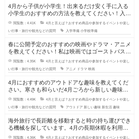
4月から子供が小学生！出来るだけ安く手に入る
小学生のおすすめの方法を教えてください！入学
予定の小学校から買って欲しいリス
閲覧数：4.41K
4月と言えば？おすすめ商品や参加するイベントや楽し
い行事・旅行や観光などの質問
入学準備
小学校準備
春に公開予定のおすすめの映画やドラマ・アニメ
を教えてください！私は映画ではゴーストバスタ
ーズとゴジラ×コングです！ゴース
閲覧数：4.35K
4月と言えば？おすすめ商品や参加するイベントや楽し
い行事・旅行や観光などの質問
アニメ
ドラマ
映画
4月におすすめのアウトドアな趣味を教えてくだ
さい。寒さも和らいだ4月ごろから新しい趣味を
開拓したいのですが、外で行う手軽
閲覧数：4.49K
4月と言えば？おすすめ商品や参加するイベントや楽し
い行事・旅行や観光などの質問
アウトドア
新しい趣味
新生活
趣味
海外旅行で長距離を移動すると時の持ち運びでき
る機械を探しています。4月の長期休暇を利用し
て母と海外旅行に行きます。しかし
閲覧数：4.36K
4月と言えば？おすすめ商品や参加するイベントや楽し