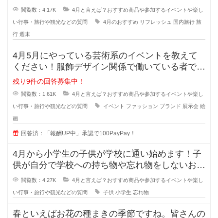
よね！そこで私は、週末にリフレッシ
閲覧数：4.17K
4月と言えば？おすすめ商品や参加するイベントや楽し
い行事・旅行や観光などの質問
4月のおすすめ
リフレッシュ
国内旅行
旅
行
週末
4月5月にやっている芸術系のイベントを教えて
ください！服飾デザイン関係で働いている者です
が、新しいデザインのインスピレー
残り9件の回答募集中！
閲覧数：1.61K
4月と言えば？おすすめ商品や参加するイベントや楽し
い行事・旅行や観光などの質問
イベント
ファッション
ブランド
展示会
絵
画
回答済：「報酬UP中」承認で100PayPay！
4月から小学生の子供が学校に通い始めます！子
供が自分で学校への持ち物や忘れ物をしないおす
すめの方法を教えてください！どう
閲覧数：4.27K
4月と言えば？おすすめ商品や参加するイベントや楽し
い行事・旅行や観光などの質問
子供
小学生
忘れ物
春といえばお花の種まきの季節ですね。皆さんの