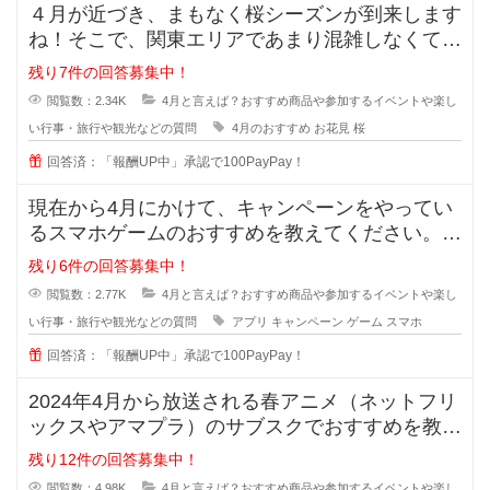
４月が近づき、まもなく桜シーズンが到来します
ね！そこで、関東エリアであまり混雑しなくてゆ
っくりお花見が出来るおすすめスポ
残り7件の回答募集中！
閲覧数：2.34K
4月と言えば？おすすめ商品や参加するイベントや楽し
い行事・旅行や観光などの質問
4月のおすすめ
お花見
桜
回答済：「報酬UP中」承認で100PayPay！
現在から4月にかけて、キャンペーンをやってい
るスマホゲームのおすすめを教えてください。
暇な時や予定がない土日など
残り6件の回答募集中！
閲覧数：2.77K
4月と言えば？おすすめ商品や参加するイベントや楽し
い行事・旅行や観光などの質問
アプリ
キャンペーン
ゲーム
スマホ
回答済：「報酬UP中」承認で100PayPay！
2024年4月から放送される春アニメ（ネットフリ
ックスやアマプラ）のサブスクでおすすめを教え
てください！ファンタジーや異
残り12件の回答募集中！
閲覧数：4.98K
4月と言えば？おすすめ商品や参加するイベントや楽し