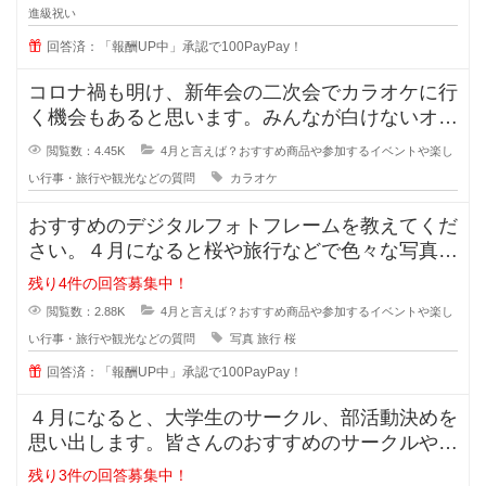
進級祝い
回答済：「報酬UP中」承認で100PayPay！
コロナ禍も明け、新年会の二次会でカラオケに行
く機会もあると思います。みんなが白けないオス
スメのカラオケの曲はありますか？
閲覧数：4.45K
4月と言えば？おすすめ商品や参加するイベントや楽し
い行事・旅行や観光などの質問
カラオケ
おすすめのデジタルフォトフレームを教えてくだ
さい。４月になると桜や旅行などで色々な写真を
撮る機会が増えますよね？
残り4件の回答募集中！
閲覧数：2.88K
4月と言えば？おすすめ商品や参加するイベントや楽し
い行事・旅行や観光などの質問
写真
旅行
桜
回答済：「報酬UP中」承認で100PayPay！
４月になると、大学生のサークル、部活動決めを
思い出します。皆さんのおすすめのサークルや部
活はありますか？また、活動内容も
残り3件の回答募集中！