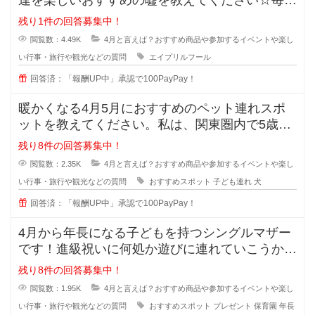
達を楽しいおすすめの嘘を教えてください☆毎年
考えますが、中々上手に騙す事が出
残り1件の回答募集中！
閲覧数：4.49K
4月と言えば？おすすめ商品や参加するイベントや楽し
い行事・旅行や観光などの質問
エイプリルフール
回答済：「報酬UP中」承認で100PayPay！
暖かくなる4月5月におすすめのペット連れスポ
ットを教えてください。私は、関東圏内で5歳の
子ども1人と小型犬を2匹とで暮ら
残り8件の回答募集中！
閲覧数：2.35K
4月と言えば？おすすめ商品や参加するイベントや楽し
い行事・旅行や観光などの質問
おすすめスポット
子ども連れ
犬
回答済：「報酬UP中」承認で100PayPay！
4月から年長になる子どもを持つシングルマザー
です！進級祝いに何処か遊びに連れていこうか、
何かプレゼントをあげようか悩んで
残り8件の回答募集中！
閲覧数：1.95K
4月と言えば？おすすめ商品や参加するイベントや楽し
い行事・旅行や観光などの質問
おすすめスポット
プレゼント
保育園
年長