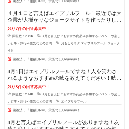
回答済：「報酬UP中」承認で100PayPay！
４月１日と言えばエイプリルフール！最近では大
企業が大掛かりなジョークサイトを作ったりして
盛り上がっていますよね？＾＾
残り7件の回答募集中！
閲覧数：2.49K
4月と言えば？おすすめ商品や参加するイベントや楽し
い行事・旅行や観光などの質問
おもしろネタ
エイプリルフール
ジョーク
４月
回答済：「報酬UP中」承認で100PayPay！
4月1日はエイプリルフールですね！人を笑わさ
れるようなおすすめの嘘を教えてください！嘘つ
きは泥棒のはじまりとよく言われて
残り8件の回答募集中！
閲覧数：2.14K
4月と言えば？おすすめ商品や参加するイベントや楽し
い行事・旅行や観光などの質問
エイプリルフール
回答済：「報酬UP中」承認で100PayPay！
4月と言えばエイプリルフールがありますね！友