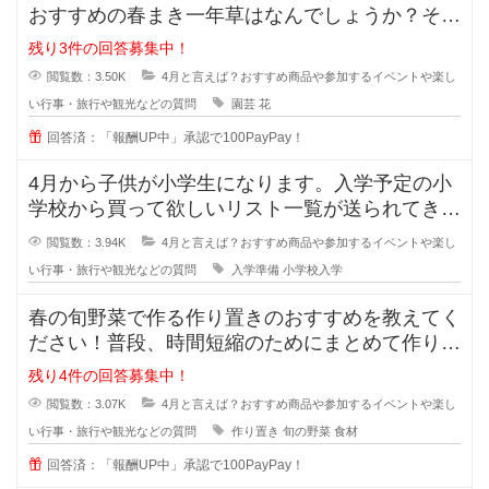
おすすめの春まき一年草はなんでしょうか？そろ
そろ花壇の準備をしなくてはと思っ
残り3件の回答募集中！
閲覧数：3.50K
4月と言えば？おすすめ商品や参加するイベントや楽し
い行事・旅行や観光などの質問
園芸
花
回答済：「報酬UP中」承認で100PayPay！
4月から子供が小学生になります。入学予定の小
学校から買って欲しいリスト一覧が送られてきま
したが、量が多くて買うにもお金が
閲覧数：3.94K
4月と言えば？おすすめ商品や参加するイベントや楽し
い行事・旅行や観光などの質問
入学準備
小学校入学
春の旬野菜で作る作り置きのおすすめを教えてく
ださい！普段、時間短縮のためにまとめて作り置
きを作っておくことが多いのですが
残り4件の回答募集中！
閲覧数：3.07K
4月と言えば？おすすめ商品や参加するイベントや楽し
い行事・旅行や観光などの質問
作り置き
旬の野菜
食材
回答済：「報酬UP中」承認で100PayPay！