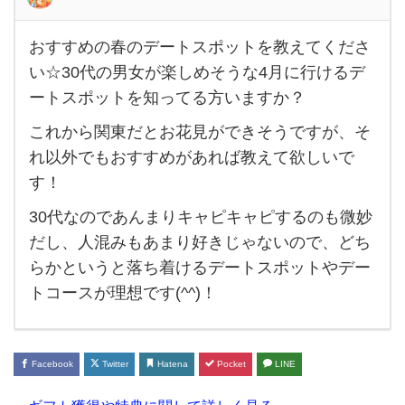
おすすめの春のデートスポットを教えてくださ
おす
い☆30代の男女が楽しめそうな4月に行けるデ
すめ
ートスポットを知ってる方いますか？
の春
これから関東だとお花見ができそうですが、そ
のデ
れ以外でもおすすめがあれば教えて欲しいで
ート
す！
スポ
30代なのであんまりキャピキャピするのも微妙
ット
だし、人混みもあまり好きじゃないので、どち
を教
らかというと落ち着けるデートスポットやデー
えて
トコースが理想です(^^)！
くだ
さい
☆30
Facebook
Twitter
Hatena
Pocket
LINE
代の