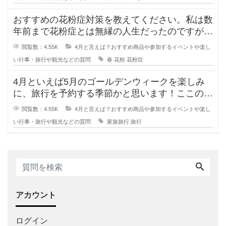
おすすめの花粉症対策を教えてください。私は数
年前まで花粉症とは無縁の人生だったのですが、
ここ1、2年で急激に症状が出てき
閲覧数：4.55K
4月と言えば？おすすめ商品や参加するイベントや楽し
い行事・旅行や観光などの質問
春
花粉
花粉症
4月といえば5月のゴールデンウィークを楽しみ
に、旅行を予約する季節かと思います！ここのと
ころコロナ禍で旅行に行けていなか
閲覧数：4.55K
4月と言えば？おすすめ商品や参加するイベントや楽し
い行事・旅行や観光などの質問
家族旅行
旅行
アカウント
ログイン