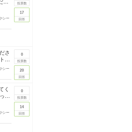
だけ
投票数
17
やシー
回答
ださ
0
トし
投票数
やシー
20
回答
えてく
0
って
投票数
14
やシー
回答