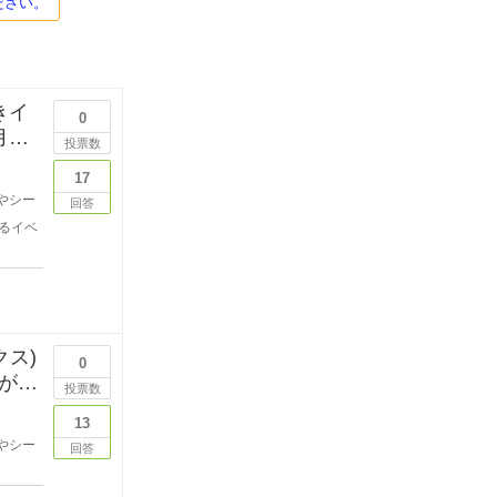
ださい。
きイ
0
月に
投票数
17
やシー
回答
るイベ
クス)
0
が始
投票数
13
やシー
回答