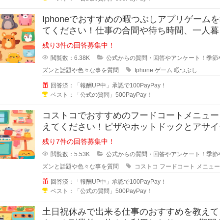
Iphoneでおすすめの暇つぶしアプリゲーム
てください！仕事の合間や待ち時間、一人暮
などで暇な時間ってあります
残り3件の回答募集中！
閲覧数：6.38K
公式からの質問・回答やアンケート！季節
ズンと話題や色々な事を質問
Iphone
ゲーム
暇つぶし
回答済：「報酬UP中」承認で100PayPay！
ベスト：「公式の質問」500PayPay！
コストコでおすすめのフードコートメニュー
えてください！ピザやホットドックとアサイ
ウルなど様々なメニューがあります
残り7件の回答募集中！
閲覧数：5.53K
公式からの質問・回答やアンケート！季節
ズンと話題や色々な事を質問
コストコ
フードコート
メニュー
回答済：「報酬UP中」承認で100PayPay！
ベスト：「公式の質問」500PayPay！
土日祝休みで出来る仕事のおすすめを教えて