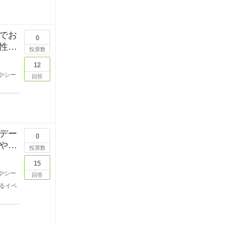
でお
0
性な
投票数
12
やシー
回答
デー
0
や奥
投票数
15
やシー
回答
るイベ