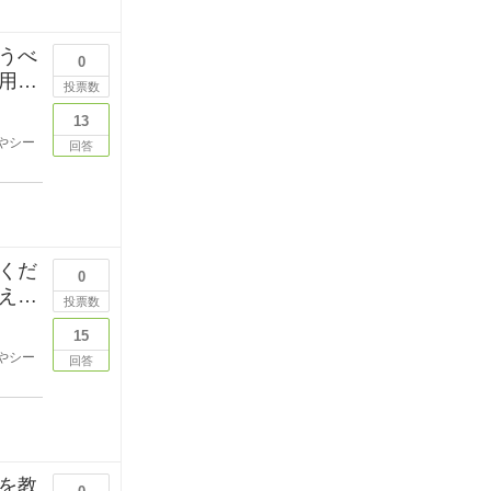
うべ
0
用品
投票数
13
やシー
回答
くだ
0
える
投票数
15
やシー
回答
を教