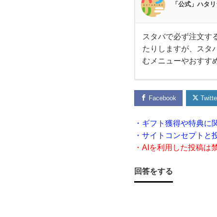
「公式」ハタリ
スタバで必ず注文す
ス
たりしますが、スタ
むメニューやおすす
タ
バ
Facebook
Twitte
で必
・ギフト獲得や特典に
・サイトコンセプトと
ず注
・AIを利用した投稿は
文す
回答をする
る
お