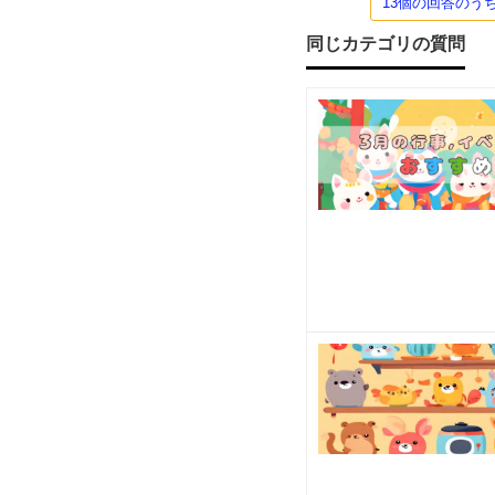
13個の回答のう
教え
ね。
おす
同じカテゴリの質問
すめ
て
く
だ
さ
い！
新作
が多
く季