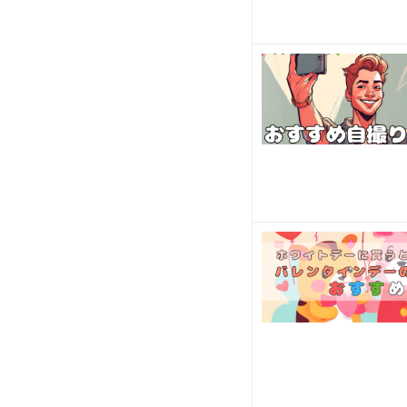
節毎
に出
た
り
し
ま
す
が、
ス
タ