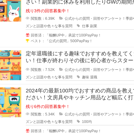
さい！副業的に休みを利用したりGWの期間
の短期バイトなどで仕事をしたい場
残り3件の回答募集中！
閲覧数：6.39K
公式からの質問・回答やアンケート！季節
ズンと話題や色々な事を質問
仕事
副業
回答済：「報酬UP中」承認で100PayPay！
ベスト：「公式の質問」500PayPay！
定年退職後にする趣味でおすすめを教えてく
い！仕事が終わりその後に初心者からスター
ても楽しめる趣味があれば教えてく
閲覧数：7.52K
公式からの質問・回答やアンケート！季節
ズンと話題や色々な事を質問
趣味
退職
2024年の最新100均でおすすめの商品を教
ださい！文房具やキッチン用品など幅広く打
いる100均で購入すべきお
残り6件の回答募集中！
閲覧数：5.34K
公式からの質問・回答やアンケート！季節
ズンと話題や色々な事を質問
100均
回答済：「報酬UP中」承認で100PayPay！