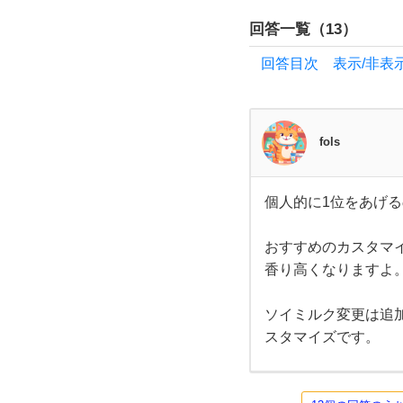
す
回答一覧（
13
）
回答目次 表示/非表
す
め
fols
の
メ
個人的に1位をあげ
個人
的に
ニ
1位
おすすめのカスタマ
をあ
げる
香り高くなりますよ
ュー
ので
あれ
ばダ
ソイミルク変更は追加
や商
ント
スタマイズです。
ツ結
局カ
品を
プチ
ーノ
です