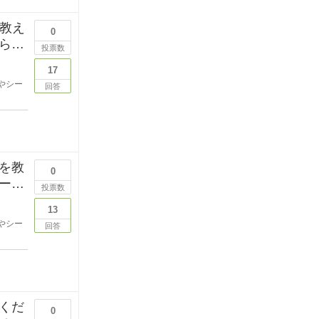
を教え
0
らし
投票数
17
やシー
回答
を教
0
ーボ
投票数
13
やシー
回答
くだ
0