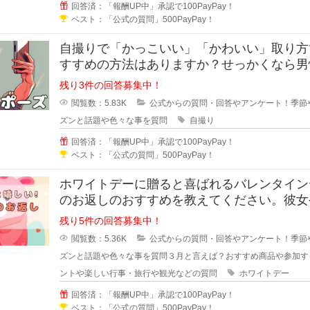
回答済：「報酬UP中」承認で100PayPay！
ベスト：「公式の質問」500PayPay！
自撮りで「かっこいい」「かわいい」取り方
すすめの方法はありますか？せっかくなら男
らかっこよく写真を写りたいと思い
残り3件の回答募集中！
閲覧数：5.83K
公式からの質問・回答やアンケート！季節
ズンと話題や色々な事を質問
自撮り
回答済：「報酬UP中」承認で100PayPay！
ベスト：「公式の質問」500PayPay！
ホワイトデーに贈ると喜ばれるバレンタイン
のお返しのおすすめを教えてください。彼女
さん、会社の同僚など本命や義理チ
残り5件の回答募集中！
閲覧数：5.36K
公式からの質問・回答やアンケート！季節
ズンと話題や色々な事を質問
３月と言えば？おすすめ商品や参加す
ントや楽しい行事・旅行や観光などの質問
ホワイトデー
回答済：「報酬UP中」承認で100PayPay！
ベスト：「公式の質問」500PayPay！