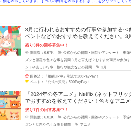
ち1個を表示しています。すべての回答を表示するにはここをクリックしてく
3月に行われるおすすめの行事や参加するべ
ベントなどのおすすめを教えてください。3
購入する商品や家族で3月に出かけ
残り3件の回答募集中！
閲覧数：6.67K
公式からの質問・回答やアンケート！季節
ズンと話題や色々な事を質問
３月と言えば？おすすめ商品や参加す
ントや楽しい行事・旅行や観光などの質問
3月
回答済：「報酬UP中」承認で100PayPay！
ベスト：「公式の質問」500PayPay！
「2024年の冬アニメ」Netflix (ネットフリッ
でおすすめを教えてください！色々なアニメ
まっていますが
残り7件の回答募集中！
閲覧数：6.01K
公式からの質問・回答やアンケート！季節
ズンと話題や色々な事を質問
アニメ