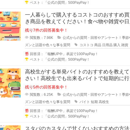
ベスト：「公式の質問」500PayPay！
一人暮らしで購入するコストコのおすすめ買
き商品を教えてください！食べ物や雑貨や日
など家族だと大量に購入出来ますが
残り7件の回答募集中！
閲覧数：7.98K
公式からの質問・回答やアンケート！季節
ズンと話題や色々な事を質問
コストコ
商品
日用品
購入
雑貨
回答済：「報酬UP中」承認で100PayPay！
ベスト：「公式の質問」500PayPay！
高校生がする単発バイトのおすすめを教えて
さい！高校生でも出来るバイトで短期的に行
総合的におすすめと思われる仕事を
残り5件の回答募集中！
閲覧数：6.25K
公式からの質問・回答やアンケート！季節
ズンと話題や色々な事を質問
バイト
短期
高校生
回答済：「報酬UP中」承認で100PayPay！
ベスト：「公式の質問」500PayPay！
スタバのカスタムで甘くないおすすめの方法