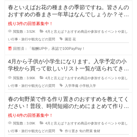
春といえばお花の種まきの季節ですね。皆さんの
おすすめの春まき一年草はなんでしょうか？そろ
そろ花壇の準備をしなくてはと思っ
残り3件の回答募集中！
閲覧数：3.52K
4月と言えば？おすすめ商品や参加するイベントや楽し
い行事・旅行や観光などの質問
園芸
花
回答済：「報酬UP中」承認で100PayPay！
4月から子供が小学生になります。入学予定の小
学校から買って欲しいリスト一覧が送られてきま
したが、量が多くて買うにもお金が
閲覧数：3.96K
4月と言えば？おすすめ商品や参加するイベントや楽し
い行事・旅行や観光などの質問
入学準備
小学校入学
春の旬野菜で作る作り置きのおすすめを教えてく
ださい！普段、時間短縮のためにまとめて作り置
きを作っておくことが多いのですが
残り4件の回答募集中！
閲覧数：3.09K
4月と言えば？おすすめ商品や参加するイベントや楽し
い行事・旅行や観光などの質問
作り置き
旬の野菜
食材