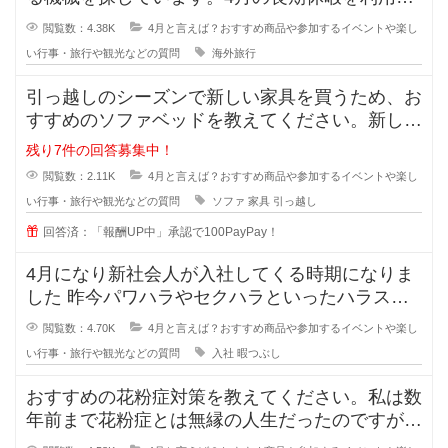
て母と海外旅行に行きます。しかし
閲覧数：4.38K
4月と言えば？おすすめ商品や参加するイベントや楽し
い行事・旅行や観光などの質問
海外旅行
引っ越しのシーズンで新しい家具を買うため、お
すすめのソファベッドを教えてください。新しく
住む場所が2Kなので、ベッドとソ
残り7件の回答募集中！
閲覧数：2.11K
4月と言えば？おすすめ商品や参加するイベントや楽し
い行事・旅行や観光などの質問
ソファ
家具
引っ越し
回答済：「報酬UP中」承認で100PayPay！
4月になり新社会人が入社してくる時期になりま
した 昨今パワハラやセクハラといったハラスメ
ントが問題になり、昔より新
閲覧数：4.70K
4月と言えば？おすすめ商品や参加するイベントや楽し
い行事・旅行や観光などの質問
入社
暇つぶし
おすすめの花粉症対策を教えてください。私は数
年前まで花粉症とは無縁の人生だったのですが、
ここ1、2年で急激に症状が出てき