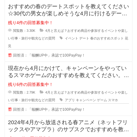
おすすめの春のデートスポットを教えてください
☆30代の男女が楽しめそうな4月に行けるデート
スポットを知ってる方いますか？
残り4件の回答募集中！
閲覧数：3.30K
4月と言えば？おすすめ商品や参加するイベントや楽し
い行事・旅行や観光などの質問
イベント
デート
春のおすすめスポット
花
見
回答済：「報酬UP中」承認で100PayPay！
現在から4月にかけて、キャンペーンをやってい
るスマホゲームのおすすめを教えてください。
暇な時や予定がない土日など
残り6件の回答募集中！
閲覧数：2.79K
4月と言えば？おすすめ商品や参加するイベントや楽し
い行事・旅行や観光などの質問
アプリ
キャンペーン
ゲーム
スマホ
回答済：「報酬UP中」承認で100PayPay！
2024年4月から放送される春アニメ（ネットフリ
ックスやアマプラ）のサブスクでおすすめを教え
てください！ファンタジーや異