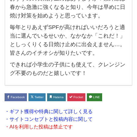
お
春から急激に強くなると知り、今年は早めに日
す
焼け対策を始めようと思っています。
す
毎年とりあえずSPFが高ければいいだろうと適
め
当に選んでいるせいか、なかなか「これだ！」
の日
としっくりくる日焼け止めに出会えません…。
焼け
皆さんのイチオシが知りたいです。
止め
できれば小学生の子供にも使えて、クレンジン
は
グ不要のものだと嬉しいです！
あ
り
ま
Facebook
Twitter
Hatena
Pocket
LINE
す
・ギフト獲得や特典に関して詳しく見る
か？
・サイトコンセプトと投稿内容に関して
紫外
・AIを利用した投稿は禁止です
線は