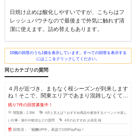
す。
め
SPF50
＋ PA
日焼け止めは酸化しやすいですが、こちらはフ
よ
＋＋＋
レッシュパウチなので最後まで外気に触れず清
＋で
顔・か
潔に使えます。詰め替えもあります。
ら
10個の回答のうち1個を表示しています。すべての回答を表示する
にはここをクリックしてください。
同じカテゴリの質問
４月が近づき、まもなく桜シーズンが到来します
ね！そこで、関東エリアであまり混雑しなくてゆ
っくりお花見が出来るおすすめスポ
残り7件の回答募集中！
閲覧数：2.35K
4月と言えば？おすすめ商品や参加するイベントや楽し
い行事・旅行や観光などの質問
4月のおすすめ
お花見
桜
回答済：「報酬UP中」承認で100PayPay！