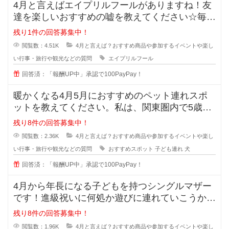
4月と言えばエイプリルフールがありますね！友
達を楽しいおすすめの嘘を教えてください☆毎年
考えますが、中々上手に騙す事が出
残り1件の回答募集中！
閲覧数：4.51K
4月と言えば？おすすめ商品や参加するイベントや楽し
い行事・旅行や観光などの質問
エイプリルフール
回答済：「報酬UP中」承認で100PayPay！
暖かくなる4月5月におすすめのペット連れスポ
ットを教えてください。私は、関東圏内で5歳の
子ども1人と小型犬を2匹とで暮ら
残り8件の回答募集中！
閲覧数：2.36K
4月と言えば？おすすめ商品や参加するイベントや楽し
い行事・旅行や観光などの質問
おすすめスポット
子ども連れ
犬
回答済：「報酬UP中」承認で100PayPay！
4月から年長になる子どもを持つシングルマザー
です！進級祝いに何処か遊びに連れていこうか、
何かプレゼントをあげようか悩んで
残り8件の回答募集中！
閲覧数：1.96K
4月と言えば？おすすめ商品や参加するイベントや楽し