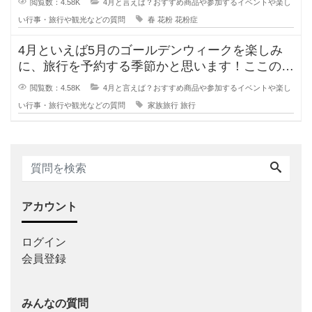
閲覧数：4.58K
4月と言えば？おすすめ商品や参加するイベントや楽し
い行事・旅行や観光などの質問
春
花粉
花粉症
4月といえば5月のゴールデンウィークを楽しみ
に、旅行を予約する季節かと思います！ここのと
ころコロナ禍で旅行に行けていなか
閲覧数：4.58K
4月と言えば？おすすめ商品や参加するイベントや楽し
い行事・旅行や観光などの質問
家族旅行
旅行
アカウント
ログイン
会員登録
みんなの質問