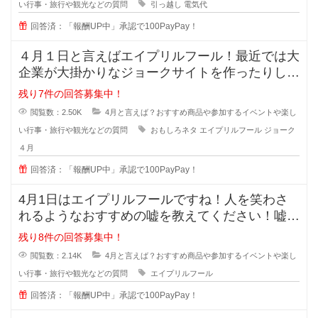
い行事・旅行や観光などの質問
引っ越し
電気代
回答済：「報酬UP中」承認で100PayPay！
４月１日と言えばエイプリルフール！最近では大
企業が大掛かりなジョークサイトを作ったりして
盛り上がっていますよね？＾＾
残り7件の回答募集中！
閲覧数：2.50K
4月と言えば？おすすめ商品や参加するイベントや楽し
い行事・旅行や観光などの質問
おもしろネタ
エイプリルフール
ジョーク
４月
回答済：「報酬UP中」承認で100PayPay！
4月1日はエイプリルフールですね！人を笑わさ
れるようなおすすめの嘘を教えてください！嘘つ
きは泥棒のはじまりとよく言われて
残り8件の回答募集中！
閲覧数：2.14K
4月と言えば？おすすめ商品や参加するイベントや楽し
い行事・旅行や観光などの質問
エイプリルフール
回答済：「報酬UP中」承認で100PayPay！