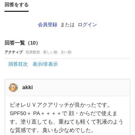
春か
回答をする
ら急
激に
会員登録
または
ログイン
強く
な
回答一覧（
10
）
る
アクティブ
投票数順
新しい順
古い順
と知
回答目次 表示/非表示
り、
今年
は早
akki
め
に日
ビオレＵＶアクアリッチが良かったです。
ビオレ
焼け
ＵＶア
SPF50＋ PA＋＋＋＋で 顔・からだで使えま
クアリ
対策
す。塗り直しても、重ねても軽くて乳液のよう
ッチが
良かっ
を始
な質感です。臭いも少なめでした。
たで