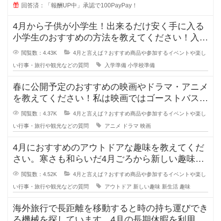
回答済：「報酬UP中」承認で100PayPay！
4月から子供が小学生！出来るだけ安く手に入る
小学生のおすすめの方法を教えてください！入学
予定の小学校から買って欲しいリス
閲覧数：4.43K
4月と言えば？おすすめ商品や参加するイベントや楽し
い行事・旅行や観光などの質問
入学準備
小学校準備
春に公開予定のおすすめの映画やドラマ・アニメ
を教えてください！私は映画ではゴーストバスタ
ーズとゴジラ×コングです！ゴース
閲覧数：4.37K
4月と言えば？おすすめ商品や参加するイベントや楽し
い行事・旅行や観光などの質問
アニメ
ドラマ
映画
4月におすすめのアウトドアな趣味を教えてくだ
さい。寒さも和らいだ4月ごろから新しい趣味を
開拓したいのですが、外で行う手軽
閲覧数：4.52K
4月と言えば？おすすめ商品や参加するイベントや楽し
い行事・旅行や観光などの質問
アウトドア
新しい趣味
新生活
趣味
海外旅行で長距離を移動すると時の持ち運びでき
る機械を探しています。4月の長期休暇を利用し