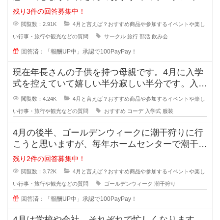
活はありますか？また、活動内容も
残り3件の回答募集中！
閲覧数：2.91K
4月と言えば？おすすめ商品や参加するイベントや楽し
い行事・旅行や観光などの質問
サークル
旅行
部活
飲み会
回答済：「報酬UP中」承認で100PayPay！
現在年長さんの子供を持つ母親です。4月に入学
式を控えていて嬉しい半分寂しい半分です。入学
式の時の子供の服装について皆様の
閲覧数：4.24K
4月と言えば？おすすめ商品や参加するイベントや楽し
い行事・旅行や観光などの質問
おすすめ
コーデ
入学式
服装
4月の後半、ゴールデンウィークに潮干狩りに行
こうと思いますが、毎年ホームセンターで潮干狩
りグッズを揃えてます。 百
残り2件の回答募集中！
閲覧数：3.72K
4月と言えば？おすすめ商品や参加するイベントや楽し
い行事・旅行や観光などの質問
ゴールデンウィーク
潮干狩り
回答済：「報酬UP中」承認で100PayPay！
4月は学校や会社、それぞれで忙しくなります