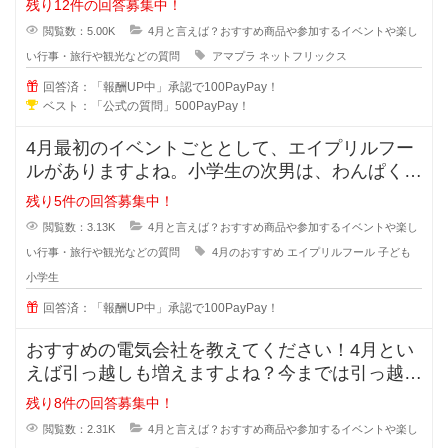
残り12件の回答募集中！
閲覧数：5.00K
4月と言えば？おすすめ商品や参加するイベントや楽し
い行事・旅行や観光などの質問
アマプラ
ネットフリックス
回答済：「報酬UP中」承認で100PayPay！
ベスト：「公式の質問」500PayPay！
4月最初のイベントごととして、エイプリルフー
ルがありますよね。小学生の次男は、わんぱく気
質な所があり、当日はお友達にもし
残り5件の回答募集中！
閲覧数：3.13K
4月と言えば？おすすめ商品や参加するイベントや楽し
い行事・旅行や観光などの質問
4月のおすすめ
エイプリルフール
子ども
小学生
回答済：「報酬UP中」承認で100PayPay！
おすすめの電気会社を教えてください！4月とい
えば引っ越しも増えますよね？今までは引っ越し
先の電気を何となく使っていました
残り8件の回答募集中！
閲覧数：2.31K
4月と言えば？おすすめ商品や参加するイベントや楽し