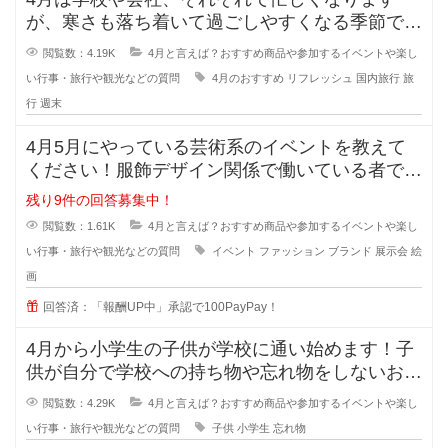
が、寒さも落ち着いて過ごしやすくなる季節です
よね！そこで私は、週末にリフレッシ
閲覧数：4.19K
4月と言えば？おすすめ商品や参加するイベントや楽し
い行事・旅行や観光などの質問
4月のおすすめ
リフレッシュ
国内旅行
旅
行
週末
4月5月にやっている芸術系のイベントを教えて
ください！服飾デザイン関係で働いている者です
が、新しいデザインのインスピレー
残り9件の回答募集中！
閲覧数：1.61K
4月と言えば？おすすめ商品や参加するイベントや楽し
い行事・旅行や観光などの質問
イベント
ファッション
ブランド
展示会
絵
画
回答済：「報酬UP中」承認で100PayPay！
4月から小学生の子供が学校に通い始めます！子
供が自分で学校への持ち物や忘れ物をしないおす
すめの方法を教えてください！どう
閲覧数：4.29K
4月と言えば？おすすめ商品や参加するイベントや楽し
い行事・旅行や観光などの質問
子供
小学生
忘れ物