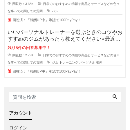
閲覧数：3.33K
日常でのおすすめの情報や商品とサービスなどの色々
な事へでの関しての質問
パン
回答済：「報酬UP中」承認で100PayPay！
いいパーソナルトレーナーを選ぶときのコツやお
すすめのジムがあったら教えてください⭐︎最近は
ダイエットやボデ
残り5件の回答募集中！
閲覧数：2.79K
日常でのおすすめの情報や商品とサービスなどの色々
な事へでの関しての質問
ジム
トレーニング
パーソナル
都内
回答済：「報酬UP中」承認で100PayPay！
アカウント
ログイン