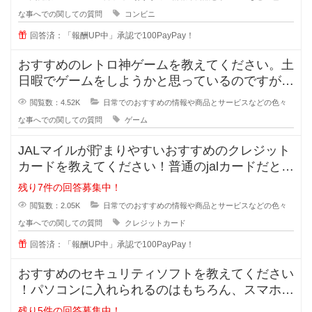
な事へでの関しての質問
コンビニ
回答済：「報酬UP中」承認で100PayPay！
おすすめのレトロ神ゲームを教えてください。土
日暇でゲームをしようかと思っているのですが、
最近のゲームに魅力を感じません。
閲覧数：4.52K
日常でのおすすめの情報や商品とサービスなどの色々
な事へでの関しての質問
ゲーム
JALマイルが貯まりやすいおすすめのクレジット
カードを教えてください！普通のjalカードだと還
元率が0.5%でとても低く
残り7件の回答募集中！
閲覧数：2.05K
日常でのおすすめの情報や商品とサービスなどの色々
な事へでの関しての質問
クレジットカード
回答済：「報酬UP中」承認で100PayPay！
おすすめのセキュリティソフトを教えてください
！パソコンに入れられるのはもちろん、スマホに
も入れられるセキュリティソフトっ
残り5件の回答募集中！