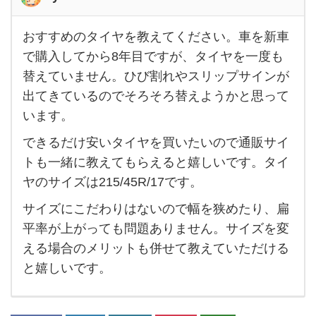
おすすめのタイヤを教えてください。車を新車
お
で購入してから8年目ですが、タイヤを一度も
す
替えていません。ひび割れやスリップサインが
す
出てきているのでそろそろ替えようかと思って
め
います。
の
できるだけ安いタイヤを買いたいので通販サイ
タ
トも一緒に教えてもらえると嬉しいです。タイ
イ
ヤのサイズは215/45R/17です。
ヤ
サイズにこだわりはないので幅を狭めたり、扁
を教
平率が上がっても問題ありません。サイズを変
え
える場合のメリットも併せて教えていただける
て
と嬉しいです。
く
だ