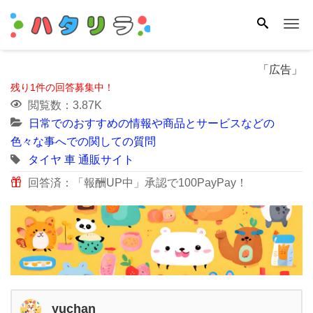
Me
「広告」
残り1件の回答募集中！
閲覧数：3.87K
日常でのおすすめの情報や商品とサービスなどの
色々な事へでの関しての質問
タイヤ
車
通販サイト
回答済：「報酬UP中」承認で100PayPay！
yuchan