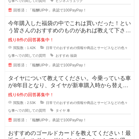
な事へでの関しての質問
ビジネスリュック
回答済：「報酬UP中」承認で100PayPay！
今年購入した福袋の中でこれは買いだった！とい
う皆さんのおすすめのものがあれば教えて下さ
い。今まで購入したことがあるのはジ
残り8件の回答募集中！
閲覧数：1.42K
日常でのおすすめの情報や商品とサービスなどの色々
な事へでの関しての質問
おすすめ
福袋
回答済：「報酬UP中」承認で100PayPay！
タイヤについて教えてください。今乗っている車
が8年目となり、タイヤが新車購入時から替えて
いません。スリップサインが出てき
残り6件の回答募集中！
閲覧数：2.53K
日常でのおすすめの情報や商品とサービスなどの色々
な事へでの関しての質問
タイヤ
車
回答済：「報酬UP中」承認で100PayPay！
おすすめのゴールドカードを教えてください！最