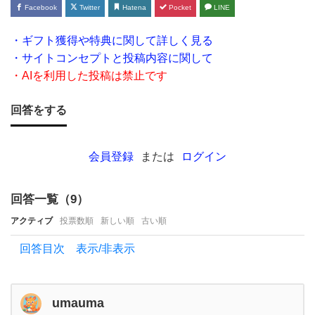
さ
Facebook
Twitter
Hatena
Pocket
LINE
い。
・ギフト獲得や特典に関して詳しく見る
車を
・サイトコンセプトと投稿内容に関して
新車
・AIを利用した投稿は禁止です
で購
入し
回答をする
て
か
会員登録
または
ログイン
ら8
年目
回答一覧（
9
）
で
アクティブ
投票数順
新しい順
古い順
す
回答目次 表示/非表示
が、
タ
イ
umauma