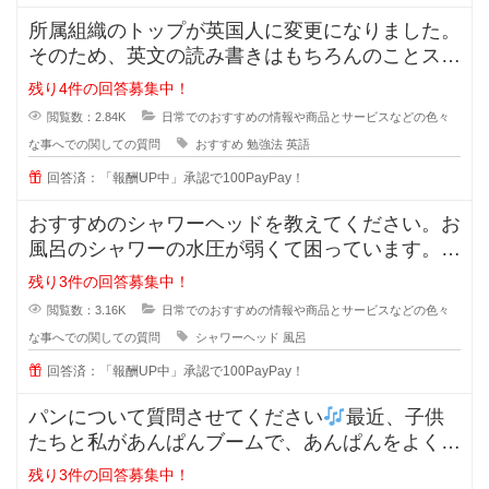
所属組織のトップが英国人に変更になりました。
そのため、英文の読み書きはもちろんのことスピ
ーキング及びリスニングスキルが必
残り4件の回答募集中！
閲覧数：2.84K
日常でのおすすめの情報や商品とサービスなどの色々
な事へでの関しての質問
おすすめ
勉強法
英語
回答済：「報酬UP中」承認で100PayPay！
おすすめのシャワーヘッドを教えてください。お
風呂のシャワーの水圧が弱くて困っています。最
近ではミラブルやリファなど値段が
残り3件の回答募集中！
閲覧数：3.16K
日常でのおすすめの情報や商品とサービスなどの色々
な事へでの関しての質問
シャワーヘッド
風呂
回答済：「報酬UP中」承認で100PayPay！
パンについて質問させてください
最近、子供
たちと私があんぱんブームで、あんぱんをよく購
入するようになった
残り3件の回答募集中！