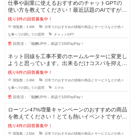
仕事や副業に使えるおすすめのチャットGPTの
使い方を教えてください！最近話題のAIですが、
実は上手く扱えずどうすれば実用
残り3件の回答募集中！
閲覧数：3.49K
日常でのおすすめの情報や商品とサービスなどの色々
な事へでの関しての質問
チャットGPT
回答済：「報酬UP中」承認で100PayPay！
ネット回線を工事不要のホームルーターに変更し
ようと思っています。出来るだけコスパを抑えた
いです。オススメのルーターやプラ
残り6件の回答募集中！
閲覧数：2.46K
日常でのおすすめの情報や商品とサービスなどの色々
な事へでの関しての質問
スマホ
回答済：「報酬UP中」承認で100PayPay！
ローソン47%増量キャンペーンのおすすめの商品
を教えてください！とても熱いイベントですが、
価格は据え置きなので買ったけど
残り4件の回答募集中！
閲覧数：2.65K
日常でのおすすめの情報や商品とサービスなどの色々