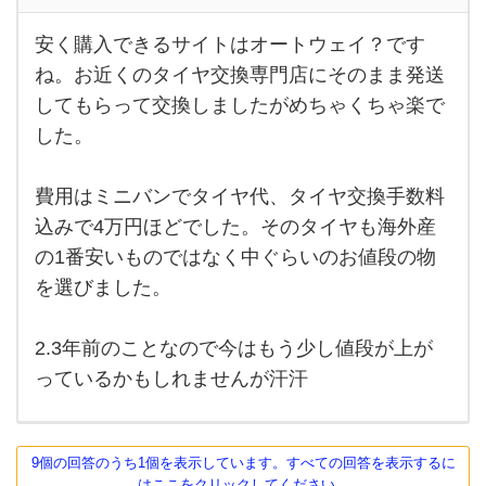
ヤ
を一
安く購入できるサイトはオートウェイ？です
安く
購入
度も
ね。お近くのタイヤ交換専門店にそのまま発送
でき
してもらって交換しましたがめちゃくちゃ楽で
替え
るサ
イト
した。
て
はオ
ート
い
ウェ
イ？
費用はミニバンでタイヤ代、タイヤ交換手数料
ま
です
込みで4万円ほどでした。そのタイヤも海外産
ね。
せ
お近
の1番安いものではなく中ぐらいのお値段の物
くの
ん。
タイ
を選びました。
ヤ交
換専
門店
2.3年前のことなので今はもう少し値段が上が
にそ
のま
っているかもしれませんが汗汗
9個の回答のうち1個を表示しています。すべての回答を表示するに
はここをクリックしてください。