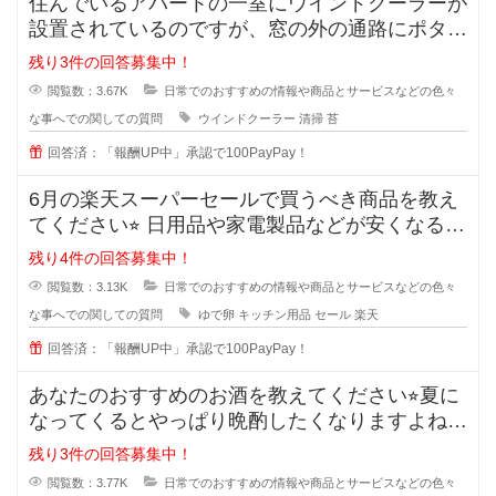
住んでいるアパートの一室にウインドクーラーが
設置されているのですが、窓の外の通路にポタポ
タ水が流れるので、すぐに緑のコケ
残り3件の回答募集中！
閲覧数：3.67K
日常でのおすすめの情報や商品とサービスなどの色々
な事へでの関しての質問
ウインドクーラー
清掃
苔
回答済：「報酬UP中」承認で100PayPay！
6月の楽天スーパーセールで買うべき商品を教え
てください⭐︎ 日用品や家電製品などが安くなる楽
天スーパ
残り4件の回答募集中！
閲覧数：3.13K
日常でのおすすめの情報や商品とサービスなどの色々
な事へでの関しての質問
ゆで卵
キッチン用品
セール
楽天
回答済：「報酬UP中」承認で100PayPay！
あなたのおすすめのお酒を教えてください⭐︎夏に
なってくるとやっぱり晩酌したくなりますよね。
でも糖質などが気
残り3件の回答募集中！
閲覧数：3.77K
日常でのおすすめの情報や商品とサービスなどの色々