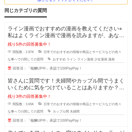
同じカテゴリの質問
ライン漫画でおすすめの漫画を教えてください⭐︎
私はよくライン漫画で漫画を読みますが、あなた
のおすすめがあれ
残り5件の回答募集中！
閲覧数：2.87K
日常でのおすすめの情報や商品とサービスなどの色々
な事へでの関しての質問
おすすめ
ライン
ライン漫画
少女漫画
漫画
回答済：「報酬UP中」承認で100PayPay！
皆さんに質問です！夫婦間やカップル間でうまく
いくために気をつけていることはありますか？
私は夫と結婚10年目ですが
残り3件の回答募集中！
閲覧数：3.65K
日常でのおすすめの情報や商品とサービスなどの色々
な事へでの関しての質問
カップル間
夫婦間
回答済：「報酬UP中」承認で100PayPay！