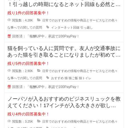
！引っ越しの時期になるとネット回線も必然と変
えようかなと思いますよね！
残り1件の回答募集中！
閲覧数：4.28K
日常でのおすすめの情報や商品とサービスなどの色々
な事へでの関しての質問
インターネット回線
引っ越し
回答済：「報酬UP中」承認で100PayPay！
猫を飼っている人に質問です。友人が交通事故に
あった猫を引き取ることになりましたが初めて猫
を育てることになったそうで、ご飯
残り5件の回答募集中！
閲覧数：2.90K
日常でのおすすめの情報や商品とサービスなどの色々
な事へでの関しての質問
おすすめ
猫
猫ご飯
猫トイレ
回答済：「報酬UP中」承認で100PayPay！
ノーパソが入るおすすめのビジネスリュックを教
えてください！17インチが入る大きさが欲しい
です。ノーパソだけ入るものでもい
残り4件の回答募集中！
閲覧数：3.25K
日常でのおすすめの情報や商品とサービスなどの色々