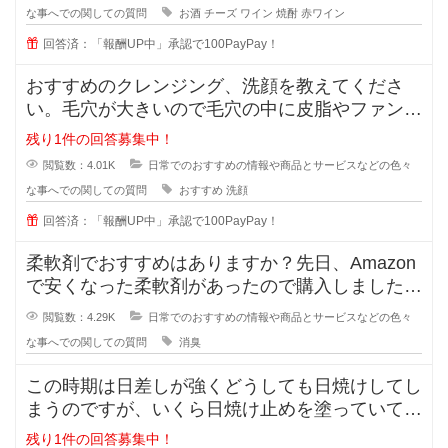
な事へでの関しての質問
お酒
チーズ
ワイン
焼酎
赤ワイン
回答済：「報酬UP中」承認で100PayPay！
おすすめのクレンジング、洗顔を教えてくださ
い。毛穴が大きいので毛穴の中に皮脂やファンデ
ーションが残りやすいです。
残り1件の回答募集中！
閲覧数：4.01K
日常でのおすすめの情報や商品とサービスなどの色々
な事へでの関しての質問
おすすめ
洗顔
回答済：「報酬UP中」承認で100PayPay！
柔軟剤でおすすめはありますか？先日、Amazon
で安くなった柔軟剤があったので購入しました
が、苦手な匂いでした。
閲覧数：4.29K
日常でのおすすめの情報や商品とサービスなどの色々
な事へでの関しての質問
消臭
この時期は日差しが強くどうしても日焼けしてし
まうのですが、いくら日焼け止めを塗っていても
半袖のあとはできてしまいます。
残り1件の回答募集中！