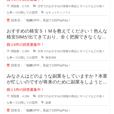
閲覧数：2.71K
日常でのおすすめの情報や商品とサービスなどの色々
な事へでの関しての質問
セキュリティソフト
回答済：「報酬UP中」承認で100PayPay！
おすすめの格安ＳＩＭを教えてください！色んな
格安SIMが出てきており、全く把握できなくなっ
てきました。なので、皆さんが実
残り6件の回答募集中！
閲覧数：2.32K
日常でのおすすめの情報や商品とサービスなどの色々
な事へでの関しての質問
格安SIM
回答済：「報酬UP中」承認で100PayPay！
みなさんはどのような副業をしていますか？本業
が忙しいのですが将来のために副業をしようと思
います。手間が掛かっても構わない
残り1件の回答募集中！
閲覧数：4.15K
日常でのおすすめの情報や商品とサービスなどの色々
な事へでの関しての質問
副業
回答済：「報酬UP中」承認で100PayPay！