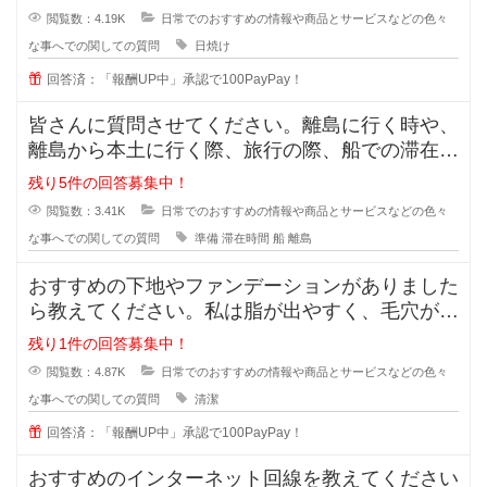
閲覧数：4.19K
日常でのおすすめの情報や商品とサービスなどの色々
な事へでの関しての質問
日焼け
回答済：「報酬UP中」承認で100PayPay！
皆さんに質問させてください。離島に行く時や、
離島から本土に行く際、旅行の際、船での滞在時
間が3時間ほどと長い場合、小さい
残り5件の回答募集中！
閲覧数：3.41K
日常でのおすすめの情報や商品とサービスなどの色々
な事へでの関しての質問
準備
滞在時間
船
離島
おすすめの下地やファンデーションがありました
ら教えてください。私は脂が出やすく、毛穴が目
立っています。いわゆるいちごバナ
残り1件の回答募集中！
閲覧数：4.87K
日常でのおすすめの情報や商品とサービスなどの色々
な事へでの関しての質問
清潔
回答済：「報酬UP中」承認で100PayPay！
おすすめのインターネット回線を教えてください