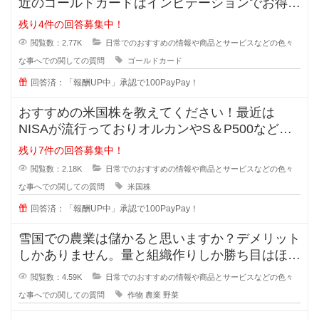
近のゴールドカードはインビテーションでお得に
持てると知ったのですが、種類が多
残り4件の回答募集中！
閲覧数：2.77K
日常でのおすすめの情報や商品とサービスなどの色々
な事へでの関しての質問
ゴールドカード
回答済：「報酬UP中」承認で100PayPay！
おすすめの米国株を教えてください！最近は
NISAが流行っておりオルカンやS＆P500などが
主流ですが、皆が同じものに投資
残り7件の回答募集中！
閲覧数：2.18K
日常でのおすすめの情報や商品とサービスなどの色々
な事へでの関しての質問
米国株
回答済：「報酬UP中」承認で100PayPay！
雪国での農業は儲かると思いますか？デメリット
しかありません。量と組織作りしか勝ち目はほと
んどありません。場所の取り合いは
閲覧数：4.59K
日常でのおすすめの情報や商品とサービスなどの色々
な事へでの関しての質問
作物
農業
野菜