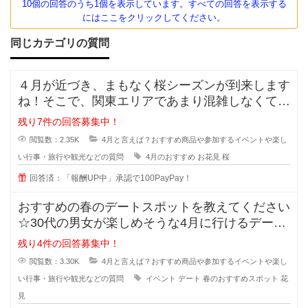
10個の回答のうち1個を表示しています。すべての回答を表示する
にはここをクリックしてください。
同じカテゴリの質問
４月が近づき、まもなく桜シーズンが到来します
ね！そこで、関東エリアであまり混雑しなくてゆ
っくりお花見が出来るおすすめスポ
残り7件の回答募集中！
閲覧数：2.35K
4月と言えば？おすすめ商品や参加するイベントや楽し
い行事・旅行や観光などの質問
4月のおすすめ
お花見
桜
回答済：「報酬UP中」承認で100PayPay！
おすすめの春のデートスポットを教えてください
☆30代の男女が楽しめそうな4月に行けるデート
スポットを知ってる方いますか？
残り4件の回答募集中！
閲覧数：3.30K
4月と言えば？おすすめ商品や参加するイベントや楽し
い行事・旅行や観光などの質問
イベント
デート
春のおすすめスポット
花
見