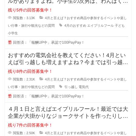
ルがありますよね。小学生の次男は、わんぱく気
質な所があり、当日はお友達にもし
残り5件の回答募集中！
閲覧数：3.13K
4月と言えば？おすすめ商品や参加するイベントや楽し
い行事・旅行や観光などの質問
4月のおすすめ
エイプリルフール
子ども
小学生
回答済：「報酬UP中」承認で100PayPay！
おすすめの電気会社を教えてください！4月とい
えば引っ越しも増えますよね？今までは引っ越し
先の電気を何となく使っていました
残り8件の回答募集中！
閲覧数：2.31K
4月と言えば？おすすめ商品や参加するイベントや楽し
い行事・旅行や観光などの質問
引っ越し
電気代
回答済：「報酬UP中」承認で100PayPay！
４月１日と言えばエイプリルフール！最近では大
企業が大掛かりなジョークサイトを作ったりして
盛り上がっていますよね？＾＾
残り7件の回答募集中！
閲覧数：2.50K
4月と言えば？おすすめ商品や参加するイベントや楽し