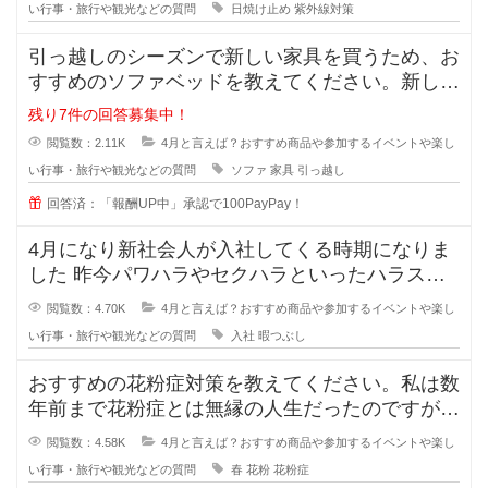
い行事・旅行や観光などの質問
日焼け止め
紫外線対策
引っ越しのシーズンで新しい家具を買うため、お
すすめのソファベッドを教えてください。新しく
住む場所が2Kなので、ベッドとソ
残り7件の回答募集中！
閲覧数：2.11K
4月と言えば？おすすめ商品や参加するイベントや楽し
い行事・旅行や観光などの質問
ソファ
家具
引っ越し
回答済：「報酬UP中」承認で100PayPay！
4月になり新社会人が入社してくる時期になりま
した 昨今パワハラやセクハラといったハラスメ
ントが問題になり、昔より新
閲覧数：4.70K
4月と言えば？おすすめ商品や参加するイベントや楽し
い行事・旅行や観光などの質問
入社
暇つぶし
おすすめの花粉症対策を教えてください。私は数
年前まで花粉症とは無縁の人生だったのですが、
ここ1、2年で急激に症状が出てき
閲覧数：4.58K
4月と言えば？おすすめ商品や参加するイベントや楽し
い行事・旅行や観光などの質問
春
花粉
花粉症