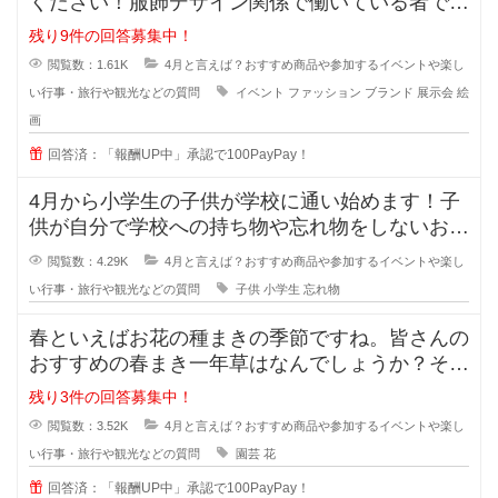
ください！服飾デザイン関係で働いている者です
が、新しいデザインのインスピレー
残り9件の回答募集中！
閲覧数：1.61K
4月と言えば？おすすめ商品や参加するイベントや楽し
い行事・旅行や観光などの質問
イベント
ファッション
ブランド
展示会
絵
画
回答済：「報酬UP中」承認で100PayPay！
4月から小学生の子供が学校に通い始めます！子
供が自分で学校への持ち物や忘れ物をしないおす
すめの方法を教えてください！どう
閲覧数：4.29K
4月と言えば？おすすめ商品や参加するイベントや楽し
い行事・旅行や観光などの質問
子供
小学生
忘れ物
春といえばお花の種まきの季節ですね。皆さんの
おすすめの春まき一年草はなんでしょうか？そろ
そろ花壇の準備をしなくてはと思っ
残り3件の回答募集中！
閲覧数：3.52K
4月と言えば？おすすめ商品や参加するイベントや楽し
い行事・旅行や観光などの質問
園芸
花
回答済：「報酬UP中」承認で100PayPay！