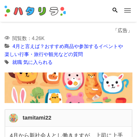
Me
「広告」
閲覧数：4.26K
4月と言えば？おすすめ商品や参加するイベントや
楽しい行事・旅行や観光などの質問
就職
気に入られる
tamitami22
4月から新社会人とし働きますが、上司に上手