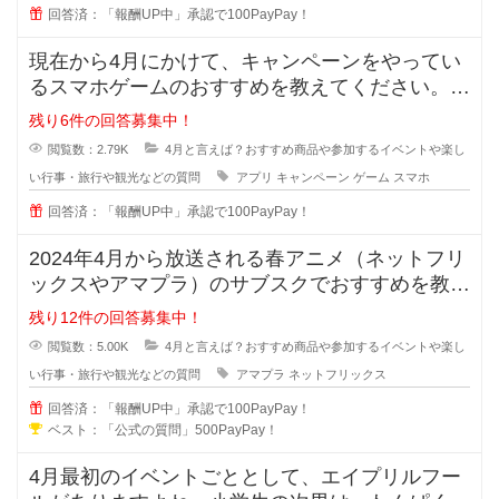
回答済：「報酬UP中」承認で100PayPay！
現在から4月にかけて、キャンペーンをやってい
るスマホゲームのおすすめを教えてください。
暇な時や予定がない土日など
残り6件の回答募集中！
閲覧数：2.79K
4月と言えば？おすすめ商品や参加するイベントや楽し
い行事・旅行や観光などの質問
アプリ
キャンペーン
ゲーム
スマホ
回答済：「報酬UP中」承認で100PayPay！
2024年4月から放送される春アニメ（ネットフリ
ックスやアマプラ）のサブスクでおすすめを教え
てください！ファンタジーや異
残り12件の回答募集中！
閲覧数：5.00K
4月と言えば？おすすめ商品や参加するイベントや楽し
い行事・旅行や観光などの質問
アマプラ
ネットフリックス
回答済：「報酬UP中」承認で100PayPay！
ベスト：「公式の質問」500PayPay！
4月最初のイベントごととして、エイプリルフー