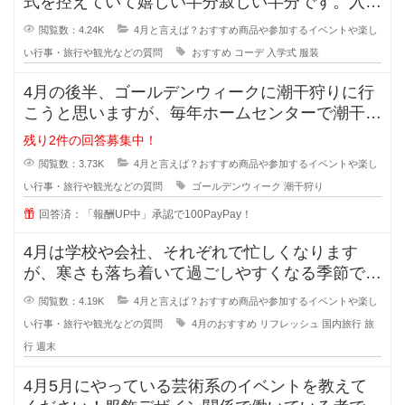
式を控えていて嬉しい半分寂しい半分です。入学
式の時の子供の服装について皆様の
閲覧数：4.24K
4月と言えば？おすすめ商品や参加するイベントや楽し
い行事・旅行や観光などの質問
おすすめ
コーデ
入学式
服装
4月の後半、ゴールデンウィークに潮干狩りに行
こうと思いますが、毎年ホームセンターで潮干狩
りグッズを揃えてます。 百
残り2件の回答募集中！
閲覧数：3.73K
4月と言えば？おすすめ商品や参加するイベントや楽し
い行事・旅行や観光などの質問
ゴールデンウィーク
潮干狩り
回答済：「報酬UP中」承認で100PayPay！
4月は学校や会社、それぞれで忙しくなります
が、寒さも落ち着いて過ごしやすくなる季節です
よね！そこで私は、週末にリフレッシ
閲覧数：4.19K
4月と言えば？おすすめ商品や参加するイベントや楽し
い行事・旅行や観光などの質問
4月のおすすめ
リフレッシュ
国内旅行
旅
行
週末
4月5月にやっている芸術系のイベントを教えて