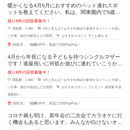
暖かくなる4月5月におすすめのペット連れスポ
ットを教えてください。私は、関東圏内で5歳の
子ども1人と小型犬を2匹とで暮ら
残り8件の回答募集中！
閲覧数：2.36K
4月と言えば？おすすめ商品や参加するイベントや楽し
い行事・旅行や観光などの質問
おすすめスポット
子ども連れ
犬
回答済：「報酬UP中」承認で100PayPay！
4月から年長になる子どもを持つシングルマザー
です！進級祝いに何処か遊びに連れていこうか、
何かプレゼントをあげようか悩んで
残り8件の回答募集中！
閲覧数：1.96K
4月と言えば？おすすめ商品や参加するイベントや楽し
い行事・旅行や観光などの質問
おすすめスポット
プレゼント
保育園
年長
進級祝い
回答済：「報酬UP中」承認で100PayPay！
コロナ禍も明け、新年会の二次会でカラオケに行
く機会もあると思います。みんなが白けないオス
スメのカラオケの曲はありますか？