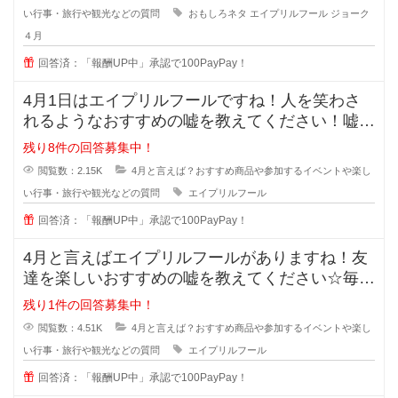
い行事・旅行や観光などの質問
おもしろネタ
エイプリルフール
ジョーク
４月
回答済：「報酬UP中」承認で100PayPay！
4月1日はエイプリルフールですね！人を笑わさ
れるようなおすすめの嘘を教えてください！嘘つ
きは泥棒のはじまりとよく言われて
残り8件の回答募集中！
閲覧数：2.15K
4月と言えば？おすすめ商品や参加するイベントや楽し
い行事・旅行や観光などの質問
エイプリルフール
回答済：「報酬UP中」承認で100PayPay！
4月と言えばエイプリルフールがありますね！友
達を楽しいおすすめの嘘を教えてください☆毎年
考えますが、中々上手に騙す事が出
残り1件の回答募集中！
閲覧数：4.51K
4月と言えば？おすすめ商品や参加するイベントや楽し
い行事・旅行や観光などの質問
エイプリルフール
回答済：「報酬UP中」承認で100PayPay！