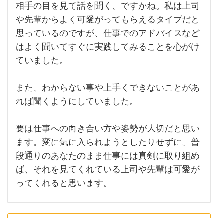
さ
相手の目を見て話を聞く、ですかね。私は上司
相手
の目
や先輩からよく可愛がってもらえるタイプだと
い！
を見
思っているのですが、仕事でのアドバイスなど
て話
大学
を聞
はよく聞いてすぐに実践してみることを心がけ
を
く、
です
ていました。
か
ね。
私は
また、わからない事や上手くできないことがあ
上司
や先
れば聞くようにしていました。
輩か
らよ
く可
愛が
要は仕事への向き合い方や姿勢が大切だと思い
って
ます。変に気に入られようとしたりせずに、普
もら
える
段通りのあなたのまま仕事には真剣に取り組め
タ
ば、それを見てくれている上司や先輩は可愛が
ってくれると思います。