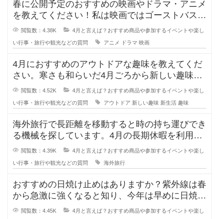
春に公開予定のおすすめの映画やドラマ・アニメ
を教えてください！私は映画ではゴーストバスタ
ーズとゴジラ×コングです！ゴース
閲覧数：4.38K
4月と言えば？おすすめ商品や参加するイベントや楽し
い行事・旅行や観光などの質問
アニメ
ドラマ
映画
4月におすすめのアウトドアな趣味を教えてくだ
さい。寒さも和らいだ4月ごろから新しい趣味を
開拓したいのですが、外で行う手軽
閲覧数：4.52K
4月と言えば？おすすめ商品や参加するイベントや楽し
い行事・旅行や観光などの質問
アウトドア
新しい趣味
新生活
趣味
海外旅行で長距離を移動すると時の持ち運びでき
る機械を探しています。4月の長期休暇を利用し
て母と海外旅行に行きます。しかし
閲覧数：4.39K
4月と言えば？おすすめ商品や参加するイベントや楽し
い行事・旅行や観光などの質問
海外旅行
おすすめの日焼け止めはありますか？紫外線は春
から急激に強くなると知り、今年は早めに日焼け
対策を始めようと思っています。
閲覧数：4.45K
4月と言えば？おすすめ商品や参加するイベントや楽し