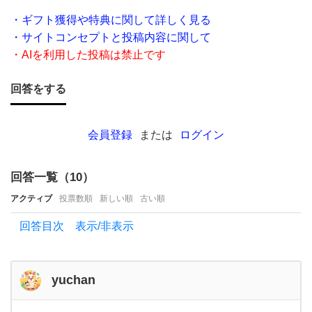
れ
・ギフト獲得や特典に関して詳しく見る
る
・サイトコンセプトと投稿内容に関して
お
・AIを利用した投稿は禁止です
す
回答をする
す
め
の方
会員登録
または
ログイン
法が
あ
回答一覧（
10
）
れ
アクティブ
投票数順
新しい順
古い順
ば教
回答目次 表示/非表示
え
て
く
yuchan
だ