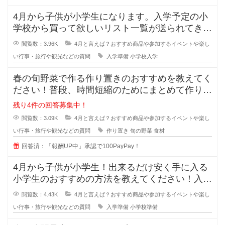
4月から子供が小学生になります。入学予定の小
学校から買って欲しいリスト一覧が送られてきま
したが、量が多くて買うにもお金が
閲覧数：3.96K
4月と言えば？おすすめ商品や参加するイベントや楽し
い行事・旅行や観光などの質問
入学準備
小学校入学
春の旬野菜で作る作り置きのおすすめを教えてく
ださい！普段、時間短縮のためにまとめて作り置
きを作っておくことが多いのですが
残り4件の回答募集中！
閲覧数：3.09K
4月と言えば？おすすめ商品や参加するイベントや楽し
い行事・旅行や観光などの質問
作り置き
旬の野菜
食材
回答済：「報酬UP中」承認で100PayPay！
4月から子供が小学生！出来るだけ安く手に入る
小学生のおすすめの方法を教えてください！入学
予定の小学校から買って欲しいリス
閲覧数：4.43K
4月と言えば？おすすめ商品や参加するイベントや楽し
い行事・旅行や観光などの質問
入学準備
小学校準備