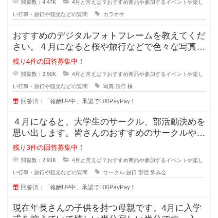
閲覧数：4.47K
4月と言えば？おすすめ商品や参加するイベントや楽し
い行事・旅行や観光などの質問
カラオケ
おすすめのデジタルフォトフレームを教えてくだ
さい。４月になると桜や旅行などで色々な写真を
撮る機会が増えますよね？
残り4件の回答募集中！
閲覧数：2.90K
4月と言えば？おすすめ商品や参加するイベントや楽し
い行事・旅行や観光などの質問
写真
旅行
桜
回答済：「報酬UP中」承認で100PayPay！
４月になると、大学生のサークル、部活動決めを
思い出します。皆さんのおすすめのサークルや部
活はありますか？また、活動内容も
残り3件の回答募集中！
閲覧数：2.91K
4月と言えば？おすすめ商品や参加するイベントや楽し
い行事・旅行や観光などの質問
サークル
旅行
部活
飲み会
回答済：「報酬UP中」承認で100PayPay！
現在年長さんの子供を持つ母親です。4月に入学