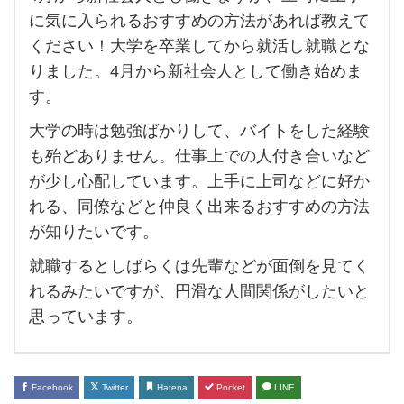
4月
に気に入られるおすすめの方法があれば教えて
か
ください！大学を卒業してから就活し就職とな
ら新
りました。4月から新社会人として働き始めま
社会
す。
人と
大学の時は勉強ばかりして、バイトをした経験
し働
も殆どありません。仕事上での人付き合いなど
き
が少し心配しています。上手に上司などに好か
ま
れる、同僚などと仲良く出来るおすすめの方法
す
が知りたいです。
が、
就職するとしばらくは先輩などが面倒を見てく
上司
れるみたいですが、円滑な人間関係がしたいと
に上
思っています。
手に
気に
入ら
Facebook
Twitter
Hatena
Pocket
LINE