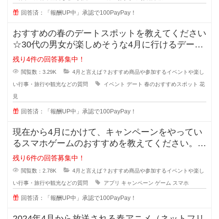
回答済：「報酬UP中」承認で100PayPay！
おすすめの春のデートスポットを教えてください
☆30代の男女が楽しめそうな4月に行けるデート
スポットを知ってる方いますか？
残り4件の回答募集中！
閲覧数：3.29K
4月と言えば？おすすめ商品や参加するイベントや楽し
い行事・旅行や観光などの質問
イベント
デート
春のおすすめスポット
花
見
回答済：「報酬UP中」承認で100PayPay！
現在から4月にかけて、キャンペーンをやってい
るスマホゲームのおすすめを教えてください。
暇な時や予定がない土日など
残り6件の回答募集中！
閲覧数：2.78K
4月と言えば？おすすめ商品や参加するイベントや楽し
い行事・旅行や観光などの質問
アプリ
キャンペーン
ゲーム
スマホ
回答済：「報酬UP中」承認で100PayPay！
2024年4月から放送される春アニメ（ネットフリ