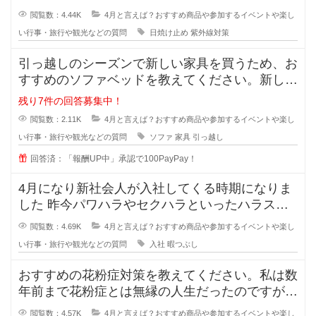
対策を始めようと思っています。
閲覧数：4.44K
4月と言えば？おすすめ商品や参加するイベントや楽し
い行事・旅行や観光などの質問
日焼け止め
紫外線対策
引っ越しのシーズンで新しい家具を買うため、お
すすめのソファベッドを教えてください。新しく
住む場所が2Kなので、ベッドとソ
残り7件の回答募集中！
閲覧数：2.11K
4月と言えば？おすすめ商品や参加するイベントや楽し
い行事・旅行や観光などの質問
ソファ
家具
引っ越し
回答済：「報酬UP中」承認で100PayPay！
4月になり新社会人が入社してくる時期になりま
した 昨今パワハラやセクハラといったハラスメ
ントが問題になり、昔より新
閲覧数：4.69K
4月と言えば？おすすめ商品や参加するイベントや楽し
い行事・旅行や観光などの質問
入社
暇つぶし
おすすめの花粉症対策を教えてください。私は数
年前まで花粉症とは無縁の人生だったのですが、
ここ1、2年で急激に症状が出てき
閲覧数：4.57K
4月と言えば？おすすめ商品や参加するイベントや楽し