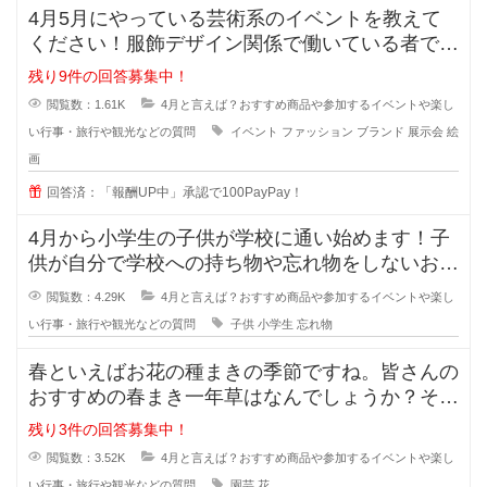
4月5月にやっている芸術系のイベントを教えて
ください！服飾デザイン関係で働いている者です
が、新しいデザインのインスピレー
残り9件の回答募集中！
閲覧数：1.61K
4月と言えば？おすすめ商品や参加するイベントや楽し
い行事・旅行や観光などの質問
イベント
ファッション
ブランド
展示会
絵
画
回答済：「報酬UP中」承認で100PayPay！
4月から小学生の子供が学校に通い始めます！子
供が自分で学校への持ち物や忘れ物をしないおす
すめの方法を教えてください！どう
閲覧数：4.29K
4月と言えば？おすすめ商品や参加するイベントや楽し
い行事・旅行や観光などの質問
子供
小学生
忘れ物
春といえばお花の種まきの季節ですね。皆さんの
おすすめの春まき一年草はなんでしょうか？そろ
そろ花壇の準備をしなくてはと思っ
残り3件の回答募集中！
閲覧数：3.52K
4月と言えば？おすすめ商品や参加するイベントや楽し
い行事・旅行や観光などの質問
園芸
花