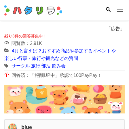
Me
「広告」
残り3件の回答募集中！
閲覧数：2.91K
4月と言えば？おすすめ商品や参加するイベントや
楽しい行事・旅行や観光などの質問
サークル
旅行
部活
飲み会
回答済：「報酬UP中」承認で100PayPay！
blue