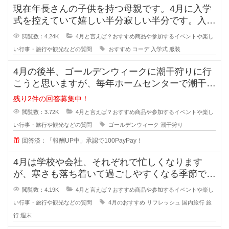
現在年長さんの子供を持つ母親です。4月に入学
式を控えていて嬉しい半分寂しい半分です。入学
式の時の子供の服装について皆様の
閲覧数：4.24K
4月と言えば？おすすめ商品や参加するイベントや楽し
い行事・旅行や観光などの質問
おすすめ
コーデ
入学式
服装
4月の後半、ゴールデンウィークに潮干狩りに行
こうと思いますが、毎年ホームセンターで潮干狩
りグッズを揃えてます。 百
残り2件の回答募集中！
閲覧数：3.72K
4月と言えば？おすすめ商品や参加するイベントや楽し
い行事・旅行や観光などの質問
ゴールデンウィーク
潮干狩り
回答済：「報酬UP中」承認で100PayPay！
4月は学校や会社、それぞれで忙しくなります
が、寒さも落ち着いて過ごしやすくなる季節です
よね！そこで私は、週末にリフレッシ
閲覧数：4.19K
4月と言えば？おすすめ商品や参加するイベントや楽し
い行事・旅行や観光などの質問
4月のおすすめ
リフレッシュ
国内旅行
旅
行
週末