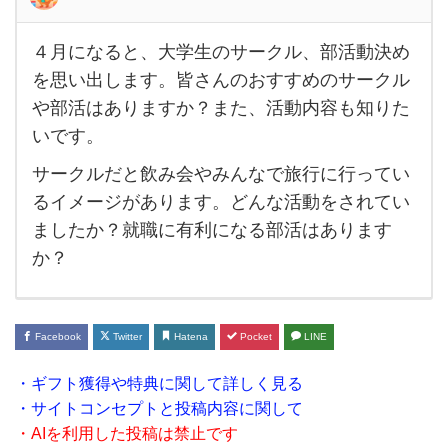
４月になると、大学生のサークル、部活動決め
４月
を思い出します。皆さんのおすすめのサークル
に
や部活はありますか？また、活動内容も知りた
な
いです。
る
サークルだと飲み会やみんなで旅行に行ってい
と、
るイメージがあります。どんな活動をされてい
大学
ましたか？就職に有利になる部活はあります
生の
か？
サー
ク
ル、
Facebook
Twitter
Hatena
Pocket
LINE
部活
・ギフト獲得や特典に関して詳しく見る
動決
・サイトコンセプトと投稿内容に関して
め
・AIを利用した投稿は禁止です