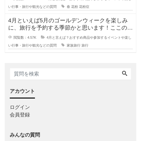
い行事・旅行や観光などの質問
春
花粉
花粉症
4月といえば5月のゴールデンウィークを楽しみ
に、旅行を予約する季節かと思います！ここのと
ころコロナ禍で旅行に行けていなか
閲覧数：4.57K
4月と言えば？おすすめ商品や参加するイベントや楽し
い行事・旅行や観光などの質問
家族旅行
旅行
アカウント
ログイン
会員登録
みんなの質問