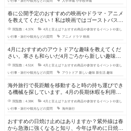
い行事・旅行や観光などの質問
入学準備
小学校準備
春に公開予定のおすすめの映画やドラマ・アニメ
を教えてください！私は映画ではゴーストバスタ
ーズとゴジラ×コングです！ゴース
閲覧数：4.37K
4月と言えば？おすすめ商品や参加するイベントや楽し
い行事・旅行や観光などの質問
アニメ
ドラマ
映画
4月におすすめのアウトドアな趣味を教えてくだ
さい。寒さも和らいだ4月ごろから新しい趣味を
開拓したいのですが、外で行う手軽
閲覧数：4.51K
4月と言えば？おすすめ商品や参加するイベントや楽し
い行事・旅行や観光などの質問
アウトドア
新しい趣味
新生活
趣味
海外旅行で長距離を移動すると時の持ち運びでき
る機械を探しています。4月の長期休暇を利用し
て母と海外旅行に行きます。しかし
閲覧数：4.38K
4月と言えば？おすすめ商品や参加するイベントや楽し
い行事・旅行や観光などの質問
海外旅行
おすすめの日焼け止めはありますか？紫外線は春
から急激に強くなると知り、今年は早めに日焼け