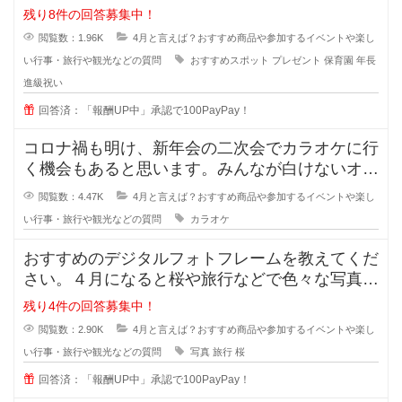
何かプレゼントをあげようか悩んで
残り8件の回答募集中！
閲覧数：1.96K
4月と言えば？おすすめ商品や参加するイベントや楽し
い行事・旅行や観光などの質問
おすすめスポット
プレゼント
保育園
年長
進級祝い
回答済：「報酬UP中」承認で100PayPay！
コロナ禍も明け、新年会の二次会でカラオケに行
く機会もあると思います。みんなが白けないオス
スメのカラオケの曲はありますか？
閲覧数：4.47K
4月と言えば？おすすめ商品や参加するイベントや楽し
い行事・旅行や観光などの質問
カラオケ
おすすめのデジタルフォトフレームを教えてくだ
さい。４月になると桜や旅行などで色々な写真を
撮る機会が増えますよね？
残り4件の回答募集中！
閲覧数：2.90K
4月と言えば？おすすめ商品や参加するイベントや楽し
い行事・旅行や観光などの質問
写真
旅行
桜
回答済：「報酬UP中」承認で100PayPay！