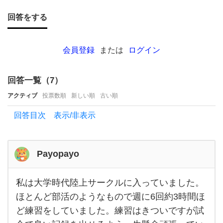
を思
回答をする
い出
し
ま
会員登録
または
ログイン
す。
皆さ
回答一覧（
7
）
ん
アクティブ
投票数順
新しい順
古い順
の
回答目次 表示/非表示
お
す
す
Payopayo
め
の
私は大学時代陸上サークルに入っていました。
私は
大学
ほとんど部活のようなもので週に6回約3時間ほ
サー
時代
ど練習をしていました。練習はきついですが試
陸上
ク
サー