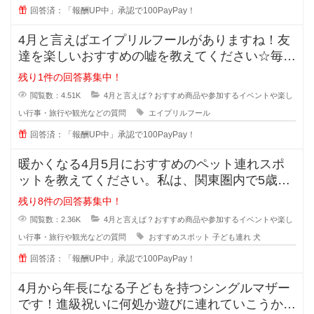
回答済：「報酬UP中」承認で100PayPay！
4月と言えばエイプリルフールがありますね！友
達を楽しいおすすめの嘘を教えてください☆毎年
考えますが、中々上手に騙す事が出
残り1件の回答募集中！
閲覧数：4.51K
4月と言えば？おすすめ商品や参加するイベントや楽し
い行事・旅行や観光などの質問
エイプリルフール
回答済：「報酬UP中」承認で100PayPay！
暖かくなる4月5月におすすめのペット連れスポ
ットを教えてください。私は、関東圏内で5歳の
子ども1人と小型犬を2匹とで暮ら
残り8件の回答募集中！
閲覧数：2.36K
4月と言えば？おすすめ商品や参加するイベントや楽し
い行事・旅行や観光などの質問
おすすめスポット
子ども連れ
犬
回答済：「報酬UP中」承認で100PayPay！
4月から年長になる子どもを持つシングルマザー
です！進級祝いに何処か遊びに連れていこうか、