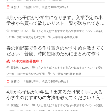
回答済：「報酬UP中」承認で100PayPay！
4月から子供が小学生になります。入学予定の小
学校から買って欲しいリスト一覧が送られてきま
したが、量が多くて買うにもお金が
閲覧数：3.95K
4月と言えば？おすすめ商品や参加するイベントや楽し
い行事・旅行や観光などの質問
入学準備
小学校入学
春の旬野菜で作る作り置きのおすすめを教えてく
ださい！普段、時間短縮のためにまとめて作り置
きを作っておくことが多いのですが
残り4件の回答募集中！
閲覧数：3.09K
4月と言えば？おすすめ商品や参加するイベントや楽し
い行事・旅行や観光などの質問
作り置き
旬の野菜
食材
回答済：「報酬UP中」承認で100PayPay！
4月から子供が小学生！出来るだけ安く手に入る
小学生のおすすめの方法を教えてください！入学
予定の小学校から買って欲しいリス
閲覧数：4.43K
4月と言えば？おすすめ商品や参加するイベントや楽し