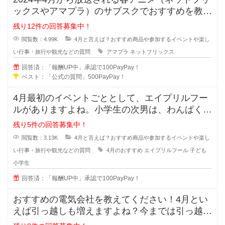
ックスやアマプラ）のサブスクでおすすめを教え
てください！ファンタジーや異
残り12件の回答募集中！
閲覧数：4.99K
4月と言えば？おすすめ商品や参加するイベントや楽し
い行事・旅行や観光などの質問
アマプラ
ネットフリックス
回答済：「報酬UP中」承認で100PayPay！
ベスト：「公式の質問」500PayPay！
4月最初のイベントごととして、エイプリルフー
ルがありますよね。小学生の次男は、わんぱく気
質な所があり、当日はお友達にもし
残り5件の回答募集中！
閲覧数：3.13K
4月と言えば？おすすめ商品や参加するイベントや楽し
い行事・旅行や観光などの質問
4月のおすすめ
エイプリルフール
子ども
小学生
回答済：「報酬UP中」承認で100PayPay！
おすすめの電気会社を教えてください！4月とい
えば引っ越しも増えますよね？今までは引っ越し
先の電気を何となく使っていました