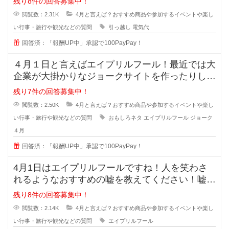
残り8件の回答募集中！
閲覧数：2.31K
4月と言えば？おすすめ商品や参加するイベントや楽し
い行事・旅行や観光などの質問
引っ越し
電気代
回答済：「報酬UP中」承認で100PayPay！
４月１日と言えばエイプリルフール！最近では大
企業が大掛かりなジョークサイトを作ったりして
盛り上がっていますよね？＾＾
残り7件の回答募集中！
閲覧数：2.50K
4月と言えば？おすすめ商品や参加するイベントや楽し
い行事・旅行や観光などの質問
おもしろネタ
エイプリルフール
ジョーク
４月
回答済：「報酬UP中」承認で100PayPay！
4月1日はエイプリルフールですね！人を笑わさ
れるようなおすすめの嘘を教えてください！嘘つ
きは泥棒のはじまりとよく言われて
残り8件の回答募集中！
閲覧数：2.14K
4月と言えば？おすすめ商品や参加するイベントや楽し
い行事・旅行や観光などの質問
エイプリルフール