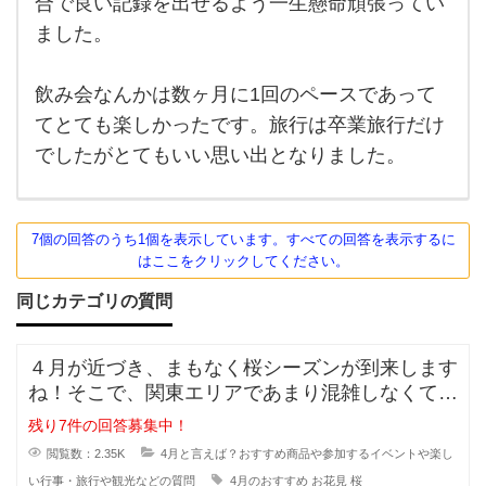
合で良い記録を出せるよう一生懸命頑張ってい
ル
クル
に入
ました。
や部
って
いま
活は
し
飲み会なんかは数ヶ月に1回のペースであって
た。
あ
ほと
てとても楽しかったです。旅行は卒業旅行だけ
んど
り
部活
でしたがとてもいい思い出となりました。
のよ
ま
うな
もの
す
で週
に6
7個の回答のうち1個を表示しています。すべての回答を表示するに
回
はここをクリックしてください。
同じカテゴリの質問
４月が近づき、まもなく桜シーズンが到来します
ね！そこで、関東エリアであまり混雑しなくてゆ
っくりお花見が出来るおすすめスポ
残り7件の回答募集中！
閲覧数：2.35K
4月と言えば？おすすめ商品や参加するイベントや楽し
い行事・旅行や観光などの質問
4月のおすすめ
お花見
桜