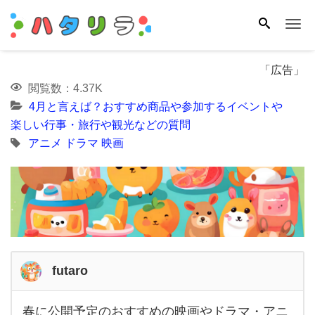
Me
「広告」
閲覧数：4.37K
4月と言えば？おすすめ商品や参加するイベントや
楽しい行事・旅行や観光などの質問
アニメ
ドラマ
映画
futaro
春に公開予定のおすすめの映画やドラマ・アニ