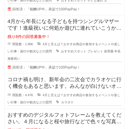
い行事・旅行や観光などの質問
おすすめスポット
子ども連れ
犬
回答済：「報酬UP中」承認で100PayPay！
4月から年長になる子どもを持つシングルマザー
です！進級祝いに何処か遊びに連れていこうか、
何かプレゼントをあげようか悩んで
残り8件の回答募集中！
閲覧数：1.96K
4月と言えば？おすすめ商品や参加するイベントや楽し
い行事・旅行や観光などの質問
おすすめスポット
プレゼント
保育園
年長
進級祝い
回答済：「報酬UP中」承認で100PayPay！
コロナ禍も明け、新年会の二次会でカラオケに行
く機会もあると思います。みんなが白けないオス
スメのカラオケの曲はありますか？
閲覧数：4.47K
4月と言えば？おすすめ商品や参加するイベントや楽し
い行事・旅行や観光などの質問
カラオケ
おすすめのデジタルフォトフレームを教えてくだ
さい。４月になると桜や旅行などで色々な写真を
撮る機会が増えますよね？