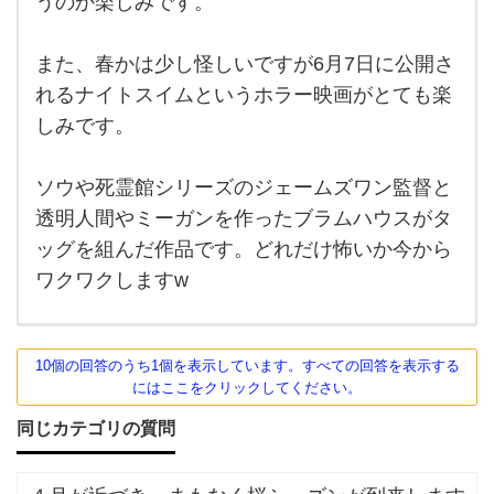
うのか楽しみです。
バ
「ア
ーガ
ス
イ
また、春かは少し怪しいですが6月7日に公開さ
ル」
ター
で
れるナイトスイムというホラー映画がとても楽
す。
ズ
キッ
しみです。
クア
と
スや
キン
ゴ
ソウや死霊館シリーズのジェームズワン監督と
グス
マン
ジ
透明人間やミーガンを作ったブラムハウスがタ
の監
督
ラ
ッグを組んだ作品です。どれだけ怖いか今から
ワクワクしますw
10個の回答のうち1個を表示しています。すべての回答を表示する
にはここをクリックしてください。
同じカテゴリの質問