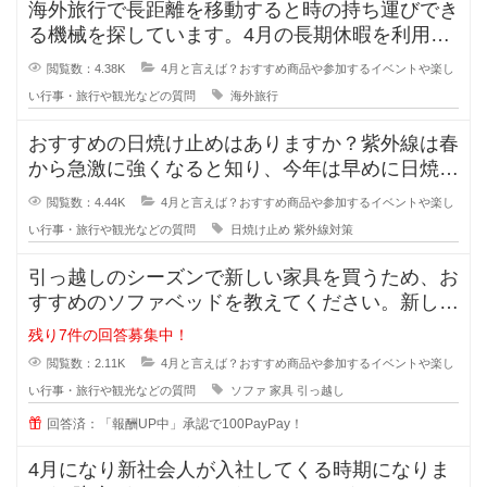
海外旅行で長距離を移動すると時の持ち運びでき
る機械を探しています。4月の長期休暇を利用し
て母と海外旅行に行きます。しかし
閲覧数：4.38K
4月と言えば？おすすめ商品や参加するイベントや楽し
い行事・旅行や観光などの質問
海外旅行
おすすめの日焼け止めはありますか？紫外線は春
から急激に強くなると知り、今年は早めに日焼け
対策を始めようと思っています。
閲覧数：4.44K
4月と言えば？おすすめ商品や参加するイベントや楽し
い行事・旅行や観光などの質問
日焼け止め
紫外線対策
引っ越しのシーズンで新しい家具を買うため、お
すすめのソファベッドを教えてください。新しく
住む場所が2Kなので、ベッドとソ
残り7件の回答募集中！
閲覧数：2.11K
4月と言えば？おすすめ商品や参加するイベントや楽し
い行事・旅行や観光などの質問
ソファ
家具
引っ越し
回答済：「報酬UP中」承認で100PayPay！
4月になり新社会人が入社してくる時期になりま