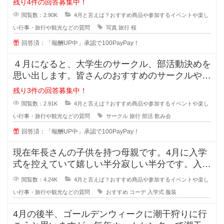
残り4件の回答募集中！
閲覧数：2.90K
4月と言えば？おすすめ商品や参加するイベントや楽し
い行事・旅行や観光などの質問
写真
旅行
桜
回答済：「報酬UP中」承認で100PayPay！
４月になると、大学生のサークル、部活動決めを
思い出します。皆さんのおすすめのサークルや部
活はありますか？また、活動内容も
残り3件の回答募集中！
閲覧数：2.91K
4月と言えば？おすすめ商品や参加するイベントや楽し
い行事・旅行や観光などの質問
サークル
旅行
部活
飲み会
回答済：「報酬UP中」承認で100PayPay！
現在年長さんの子供を持つ母親です。4月に入学
式を控えていて嬉しい半分寂しい半分です。入学
式の時の子供の服装について皆様の
閲覧数：4.24K
4月と言えば？おすすめ商品や参加するイベントや楽し
い行事・旅行や観光などの質問
おすすめ
コーデ
入学式
服装
4月の後半、ゴールデンウィークに潮干狩りに行