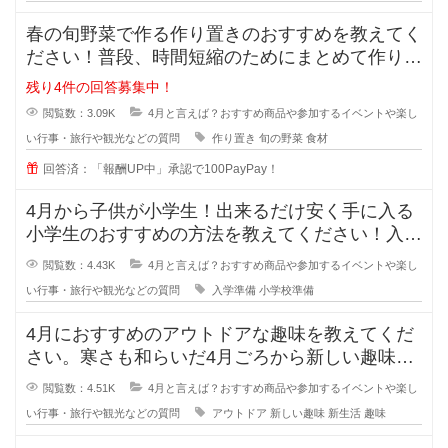
春の旬野菜で作る作り置きのおすすめを教えてく
ださい！普段、時間短縮のためにまとめて作り置
きを作っておくことが多いのですが
残り4件の回答募集中！
閲覧数：3.09K
4月と言えば？おすすめ商品や参加するイベントや楽し
い行事・旅行や観光などの質問
作り置き
旬の野菜
食材
回答済：「報酬UP中」承認で100PayPay！
4月から子供が小学生！出来るだけ安く手に入る
小学生のおすすめの方法を教えてください！入学
予定の小学校から買って欲しいリス
閲覧数：4.43K
4月と言えば？おすすめ商品や参加するイベントや楽し
い行事・旅行や観光などの質問
入学準備
小学校準備
4月におすすめのアウトドアな趣味を教えてくだ
さい。寒さも和らいだ4月ごろから新しい趣味を
開拓したいのですが、外で行う手軽
閲覧数：4.51K
4月と言えば？おすすめ商品や参加するイベントや楽し
い行事・旅行や観光などの質問
アウトドア
新しい趣味
新生活
趣味