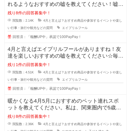
れるようなおすすめの嘘を教えてください！嘘つ
きは泥棒のはじまりとよく言われて
残り8件の回答募集中！
閲覧数：2.14K
4月と言えば？おすすめ商品や参加するイベントや楽し
い行事・旅行や観光などの質問
エイプリルフール
回答済：「報酬UP中」承認で100PayPay！
4月と言えばエイプリルフールがありますね！友
達を楽しいおすすめの嘘を教えてください☆毎年
考えますが、中々上手に騙す事が出
残り1件の回答募集中！
閲覧数：4.51K
4月と言えば？おすすめ商品や参加するイベントや楽し
い行事・旅行や観光などの質問
エイプリルフール
回答済：「報酬UP中」承認で100PayPay！
暖かくなる4月5月におすすめのペット連れスポ
ットを教えてください。私は、関東圏内で5歳の
子ども1人と小型犬を2匹とで暮ら
残り8件の回答募集中！
閲覧数：2.36K
4月と言えば？おすすめ商品や参加するイベントや楽し