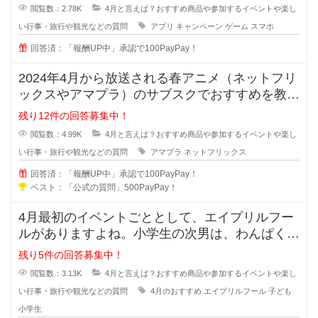
閲覧数：2.78K
4月と言えば？おすすめ商品や参加するイベントや楽し
い行事・旅行や観光などの質問
アプリ
キャンペーン
ゲーム
スマホ
回答済：「報酬UP中」承認で100PayPay！
2024年4月から放送される春アニメ（ネットフリ
ックスやアマプラ）のサブスクでおすすめを教え
てください！ファンタジーや異
残り12件の回答募集中！
閲覧数：4.99K
4月と言えば？おすすめ商品や参加するイベントや楽し
い行事・旅行や観光などの質問
アマプラ
ネットフリックス
回答済：「報酬UP中」承認で100PayPay！
ベスト：「公式の質問」500PayPay！
4月最初のイベントごととして、エイプリルフー
ルがありますよね。小学生の次男は、わんぱく気
質な所があり、当日はお友達にもし
残り5件の回答募集中！
閲覧数：3.13K
4月と言えば？おすすめ商品や参加するイベントや楽し
い行事・旅行や観光などの質問
4月のおすすめ
エイプリルフール
子ども
小学生