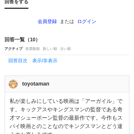
回答をする
メ
を教
え
会員登録
または
ログイン
て
く
回答一覧（
10
）
だ
アクティブ
投票数順
新しい順
古い順
さ
回答目次 表示/非表示
い！
私は
映画
toyotaman
で
私が楽しみにしている映画は「アーガイル」で
は
私が
楽し
す。キックアスやキングスマンの監督である奇
ゴー
みに
才マシューボーン監督の最新作です。今作もス
して
ス
いる
パイ映画とのことなのでキングスマンとどう違
映画
ト
は