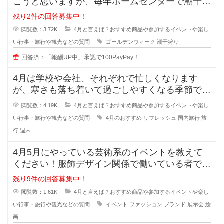
こうと思いますが、毎年ホームセンターで潮干狩
りグッズを揃えてます。 百
残り2件の回答募集中！
閲覧数：3.72K
4月と言えば？おすすめ商品や参加するイベントや楽し
い行事・旅行や観光などの質問
ゴールデンウィーク
潮干狩り
回答済：「報酬UP中」承認で100PayPay！
4月は学校や会社、それぞれで忙しくなります
が、寒さも落ち着いて過ごしやすくなる季節です
よね！そこで私は、週末にリフレッシ
閲覧数：4.19K
4月と言えば？おすすめ商品や参加するイベントや楽し
い行事・旅行や観光などの質問
4月のおすすめ
リフレッシュ
国内旅行
旅
行
週末
4月5月にやっている芸術系のイベントを教えて
ください！服飾デザイン関係で働いている者です
が、新しいデザインのインスピレー
残り9件の回答募集中！
閲覧数：1.61K
4月と言えば？おすすめ商品や参加するイベントや楽し
い行事・旅行や観光などの質問
イベント
ファッション
ブランド
展示会
絵
画