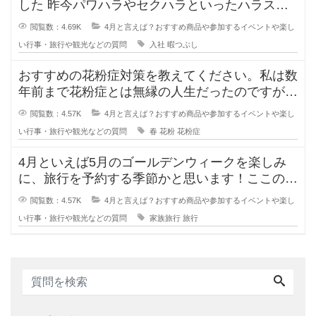
した 昨今パワハラやセクハラといったハラスメ
ントが問題になり、昔より新
閲覧数：4.69K
4月と言えば？おすすめ商品や参加するイベントや楽し
い行事・旅行や観光などの質問
入社
暇つぶし
おすすめの花粉症対策を教えてください。私は数
年前まで花粉症とは無縁の人生だったのですが、
ここ1、2年で急激に症状が出てき
閲覧数：4.57K
4月と言えば？おすすめ商品や参加するイベントや楽し
い行事・旅行や観光などの質問
春
花粉
花粉症
4月といえば5月のゴールデンウィークを楽しみ
に、旅行を予約する季節かと思います！ここのと
ころコロナ禍で旅行に行けていなか
閲覧数：4.57K
4月と言えば？おすすめ商品や参加するイベントや楽し
い行事・旅行や観光などの質問
家族旅行
旅行