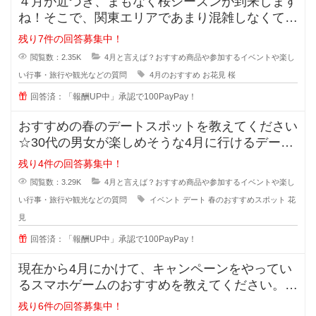
４月が近づき、まもなく桜シーズンが到来します
ね！そこで、関東エリアであまり混雑しなくてゆ
っくりお花見が出来るおすすめスポ
残り7件の回答募集中！
閲覧数：2.35K
4月と言えば？おすすめ商品や参加するイベントや楽し
い行事・旅行や観光などの質問
4月のおすすめ
お花見
桜
回答済：「報酬UP中」承認で100PayPay！
おすすめの春のデートスポットを教えてください
☆30代の男女が楽しめそうな4月に行けるデート
スポットを知ってる方いますか？
残り4件の回答募集中！
閲覧数：3.29K
4月と言えば？おすすめ商品や参加するイベントや楽し
い行事・旅行や観光などの質問
イベント
デート
春のおすすめスポット
花
見
回答済：「報酬UP中」承認で100PayPay！
現在から4月にかけて、キャンペーンをやってい
るスマホゲームのおすすめを教えてください。
暇な時や予定がない土日など
残り6件の回答募集中！