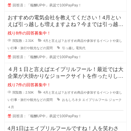
回答済：「報酬UP中」承認で100PayPay！
おすすめの電気会社を教えてください！4月とい
えば引っ越しも増えますよね？今までは引っ越し
先の電気を何となく使っていました
残り8件の回答募集中！
閲覧数：2.31K
4月と言えば？おすすめ商品や参加するイベントや楽し
い行事・旅行や観光などの質問
引っ越し
電気代
回答済：「報酬UP中」承認で100PayPay！
４月１日と言えばエイプリルフール！最近では大
企業が大掛かりなジョークサイトを作ったりして
盛り上がっていますよね？＾＾
残り7件の回答募集中！
閲覧数：2.50K
4月と言えば？おすすめ商品や参加するイベントや楽し
い行事・旅行や観光などの質問
おもしろネタ
エイプリルフール
ジョーク
４月
回答済：「報酬UP中」承認で100PayPay！
4月1日はエイプリルフールですね！人を笑わさ