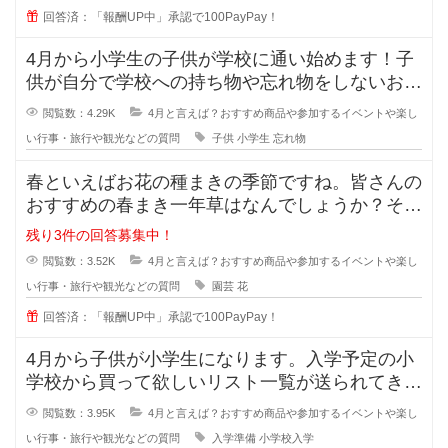
回答済：「報酬UP中」承認で100PayPay！
4月から小学生の子供が学校に通い始めます！子
供が自分で学校への持ち物や忘れ物をしないおす
すめの方法を教えてください！どう
閲覧数：4.29K
4月と言えば？おすすめ商品や参加するイベントや楽し
い行事・旅行や観光などの質問
子供
小学生
忘れ物
春といえばお花の種まきの季節ですね。皆さんの
おすすめの春まき一年草はなんでしょうか？そろ
そろ花壇の準備をしなくてはと思っ
残り3件の回答募集中！
閲覧数：3.52K
4月と言えば？おすすめ商品や参加するイベントや楽し
い行事・旅行や観光などの質問
園芸
花
回答済：「報酬UP中」承認で100PayPay！
4月から子供が小学生になります。入学予定の小
学校から買って欲しいリスト一覧が送られてきま
したが、量が多くて買うにもお金が
閲覧数：3.95K
4月と言えば？おすすめ商品や参加するイベントや楽し
い行事・旅行や観光などの質問
入学準備
小学校入学