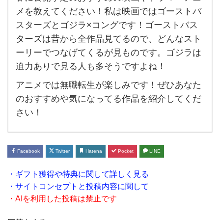
春に
メを教えてください！私は映画ではゴーストバ
公開
スターズとゴジラ×コングです！ゴーストバス
予定
ターズは昔から全作品見てるので、どんなスト
の
ーリーでつなげてくるが見ものです。ゴジラは
お
迫力ありで見る人も多そうですよね！
す
アニメでは無職転生が楽しみです！ぜひあなた
す
のおすすめや気になってる作品を紹介してくだ
め
さい！
の映
画や
ド
Facebook
Twitter
Hatena
Pocket
LINE
ラ
・ギフト獲得や特典に関して詳しく見る
マ・
・サイトコンセプトと投稿内容に関して
ア
・AIを利用した投稿は禁止です
ニ