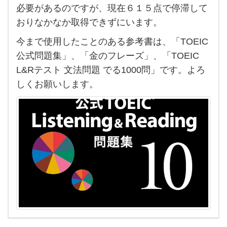
の
必要があるのですが、現在６１５点で停滞して
TOEIC
おりなかなか取得できずにいます。
の参考
今まで使用したことのある参考書は、「TOEIC
書を教
公式問題集」、「金のフレーズ」、「TOEIC
えて
L&Rテスト 文法問題 でる1000問」です。よろ
欲し
しくお願いします。
いで
す。特
にリ
スニ
ング
にお
すす
めの
本を知