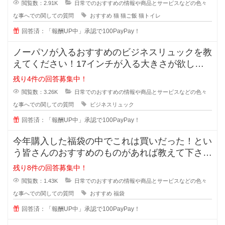
閲覧数：2.91K
日常でのおすすめの情報や商品とサービスなどの色々
な事へでの関しての質問
おすすめ
猫
猫ご飯
猫トイレ
回答済：「報酬UP中」承認で100PayPay！
ノーパソが入るおすすめのビジネスリュックを教
えてください！17インチが入る大きさが欲しい
です。ノーパソだけ入るものでもい
残り4件の回答募集中！
閲覧数：3.26K
日常でのおすすめの情報や商品とサービスなどの色々
な事へでの関しての質問
ビジネスリュック
回答済：「報酬UP中」承認で100PayPay！
今年購入した福袋の中でこれは買いだった！とい
う皆さんのおすすめのものがあれば教えて下さ
い。今まで購入したことがあるのはジ
残り8件の回答募集中！
閲覧数：1.43K
日常でのおすすめの情報や商品とサービスなどの色々
な事へでの関しての質問
おすすめ
福袋
回答済：「報酬UP中」承認で100PayPay！