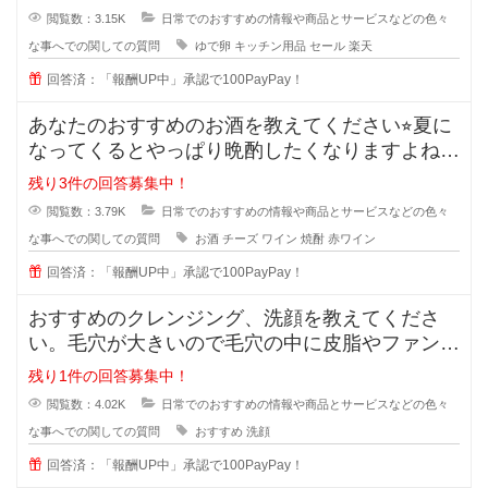
閲覧数：3.15K
日常でのおすすめの情報や商品とサービスなどの色々
な事へでの関しての質問
ゆで卵
キッチン用品
セール
楽天
回答済：「報酬UP中」承認で100PayPay！
あなたのおすすめのお酒を教えてください⭐︎夏に
なってくるとやっぱり晩酌したくなりますよね。
でも糖質などが気
残り3件の回答募集中！
閲覧数：3.79K
日常でのおすすめの情報や商品とサービスなどの色々
な事へでの関しての質問
お酒
チーズ
ワイン
焼酎
赤ワイン
回答済：「報酬UP中」承認で100PayPay！
おすすめのクレンジング、洗顔を教えてくださ
い。毛穴が大きいので毛穴の中に皮脂やファンデ
ーションが残りやすいです。
残り1件の回答募集中！
閲覧数：4.02K
日常でのおすすめの情報や商品とサービスなどの色々
な事へでの関しての質問
おすすめ
洗顔
回答済：「報酬UP中」承認で100PayPay！