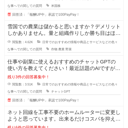
な事へでの関しての質問
米国株
回答済：「報酬UP中」承認で100PayPay！
雪国での農業は儲かると思いますか？デメリット
しかありません。量と組織作りしか勝ち目はほと
んどありません。場所の取り合いは
閲覧数：4.62K
日常でのおすすめの情報や商品とサービスなどの色々
な事へでの関しての質問
作物
農業
野菜
仕事や副業に使えるおすすめのチャットGPTの
使い方を教えてください！最近話題のAIですが、
実は上手く扱えずどうすれば実用
残り3件の回答募集中！
閲覧数：3.51K
日常でのおすすめの情報や商品とサービスなどの色々
な事へでの関しての質問
チャットGPT
回答済：「報酬UP中」承認で100PayPay！
ネット回線を工事不要のホームルーターに変更し
ようと思っています。出来るだけコスパを抑えた
いです。オススメのルーターやプラ
残り6件の回答募集中！