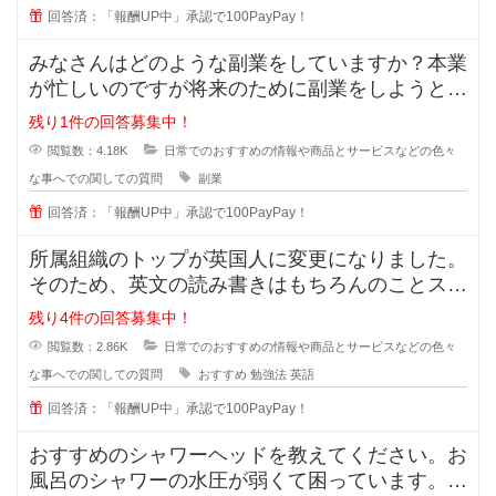
回答済：「報酬UP中」承認で100PayPay！
みなさんはどのような副業をしていますか？本業
が忙しいのですが将来のために副業をしようと思
います。手間が掛かっても構わない
残り1件の回答募集中！
閲覧数：4.18K
日常でのおすすめの情報や商品とサービスなどの色々
な事へでの関しての質問
副業
回答済：「報酬UP中」承認で100PayPay！
所属組織のトップが英国人に変更になりました。
そのため、英文の読み書きはもちろんのことスピ
ーキング及びリスニングスキルが必
残り4件の回答募集中！
閲覧数：2.86K
日常でのおすすめの情報や商品とサービスなどの色々
な事へでの関しての質問
おすすめ
勉強法
英語
回答済：「報酬UP中」承認で100PayPay！
おすすめのシャワーヘッドを教えてください。お
風呂のシャワーの水圧が弱くて困っています。最