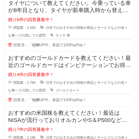
タイヤについて教えてください。今乗っている車
が8年目となり、タイヤが新車購入時から替えて
いません。スリップサインが出てき
残り6件の回答募集中！
閲覧数：2.55K
日常でのおすすめの情報や商品とサービスなどの色々
な事へでの関しての質問
タイヤ
車
回答済：「報酬UP中」承認で100PayPay！
おすすめのゴールドカードを教えてください！最
近のゴールドカードはインビテーションでお得に
持てると知ったのですが、種類が多
残り4件の回答募集中！
閲覧数：2.79K
日常でのおすすめの情報や商品とサービスなどの色々
な事へでの関しての質問
ゴールドカード
回答済：「報酬UP中」承認で100PayPay！
おすすめの米国株を教えてください！最近は
NISAが流行っておりオルカンやS＆P500などが
主流ですが、皆が同じものに投資
残り7件の回答募集中！
閲覧数：2.19K
日常でのおすすめの情報や商品とサービスなどの色々