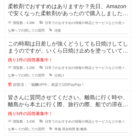
柔軟剤でおすすめはありますか？先日、Amazon
で安くなった柔軟剤があったので購入しました
が、苦手な匂いでした。
閲覧数：4.30K
日常でのおすすめの情報や商品とサービスなどの色々
な事へでの関しての質問
消臭
この時期は日差しが強くどうしても日焼けしてし
まうのですが、いくら日焼け止めを塗っていても
半袖のあとはできてしまいます。
残り1件の回答募集中！
閲覧数：4.20K
日常でのおすすめの情報や商品とサービスなどの色々
な事へでの関しての質問
日焼け
回答済：「報酬UP中」承認で100PayPay！
皆さんに質問させてください。離島に行く時や、
離島から本土に行く際、旅行の際、船での滞在時
間が3時間ほどと長い場合、小さい
残り5件の回答募集中！
閲覧数：3.43K
日常でのおすすめの情報や商品とサービスなどの色々
な事へでの関しての質問
準備
滞在時間
船
離島