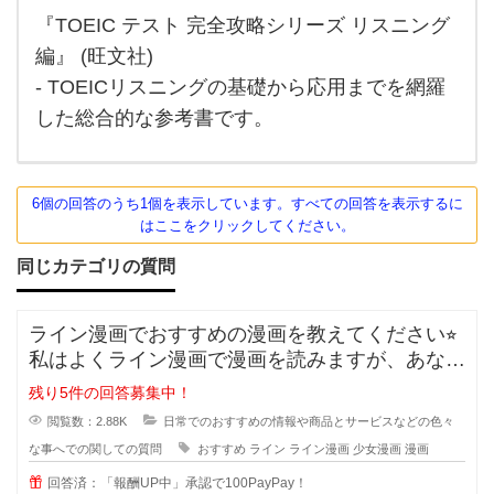
『TOEIC テスト 完全攻略シリーズ リスニング
編』 (旺文社)
- TOEICリスニングの基礎から応用までを網羅
した総合的な参考書です。
6個の回答のうち1個を表示しています。すべての回答を表示するに
はここをクリックしてください。
同じカテゴリの質問
ライン漫画でおすすめの漫画を教えてください⭐︎
私はよくライン漫画で漫画を読みますが、あなた
のおすすめがあれ
残り5件の回答募集中！
閲覧数：2.88K
日常でのおすすめの情報や商品とサービスなどの色々
な事へでの関しての質問
おすすめ
ライン
ライン漫画
少女漫画
漫画
回答済：「報酬UP中」承認で100PayPay！