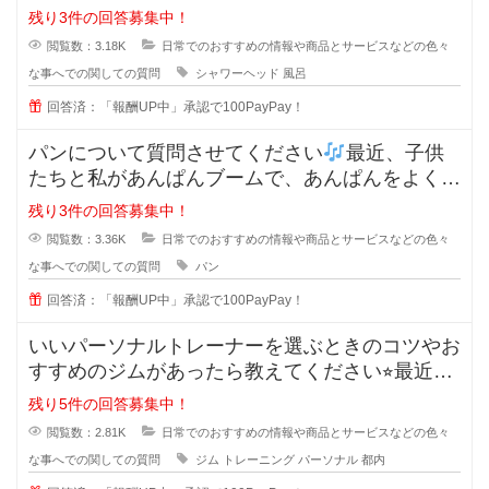
近ではミラブルやリファなど値段が
残り3件の回答募集中！
閲覧数：3.18K
日常でのおすすめの情報や商品とサービスなどの色々
な事へでの関しての質問
シャワーヘッド
風呂
回答済：「報酬UP中」承認で100PayPay！
パンについて質問させてください
最近、子供
たちと私があんぱんブームで、あんぱんをよく購
入するようになった
残り3件の回答募集中！
閲覧数：3.36K
日常でのおすすめの情報や商品とサービスなどの色々
な事へでの関しての質問
パン
回答済：「報酬UP中」承認で100PayPay！
いいパーソナルトレーナーを選ぶときのコツやお
すすめのジムがあったら教えてください⭐︎最近は
ダイエットやボデ
残り5件の回答募集中！
閲覧数：2.81K
日常でのおすすめの情報や商品とサービスなどの色々
な事へでの関しての質問
ジム
トレーニング
パーソナル
都内