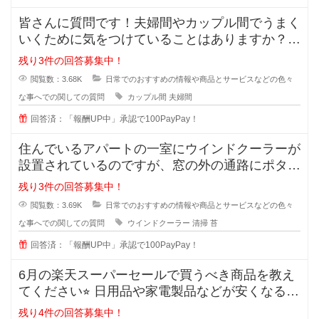
皆さんに質問です！夫婦間やカップル間でうまく
いくために気をつけていることはありますか？
私は夫と結婚10年目ですが
残り3件の回答募集中！
閲覧数：3.68K
日常でのおすすめの情報や商品とサービスなどの色々
な事へでの関しての質問
カップル間
夫婦間
回答済：「報酬UP中」承認で100PayPay！
住んでいるアパートの一室にウインドクーラーが
設置されているのですが、窓の外の通路にポタポ
タ水が流れるので、すぐに緑のコケ
残り3件の回答募集中！
閲覧数：3.69K
日常でのおすすめの情報や商品とサービスなどの色々
な事へでの関しての質問
ウインドクーラー
清掃
苔
回答済：「報酬UP中」承認で100PayPay！
6月の楽天スーパーセールで買うべき商品を教え
てください⭐︎ 日用品や家電製品などが安くなる楽
天スーパ
残り4件の回答募集中！