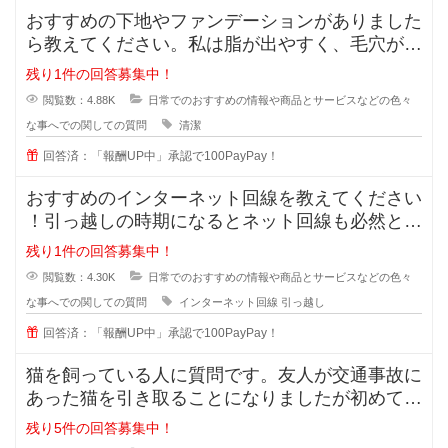
おすすめの下地やファンデーションがありました
ら教えてください。私は脂が出やすく、毛穴が目
立っています。いわゆるいちごバナ
残り1件の回答募集中！
閲覧数：4.88K
日常でのおすすめの情報や商品とサービスなどの色々
な事へでの関しての質問
清潔
回答済：「報酬UP中」承認で100PayPay！
おすすめのインターネット回線を教えてください
！引っ越しの時期になるとネット回線も必然と変
えようかなと思いますよね！
残り1件の回答募集中！
閲覧数：4.30K
日常でのおすすめの情報や商品とサービスなどの色々
な事へでの関しての質問
インターネット回線
引っ越し
回答済：「報酬UP中」承認で100PayPay！
猫を飼っている人に質問です。友人が交通事故に
あった猫を引き取ることになりましたが初めて猫
を育てることになったそうで、ご飯
残り5件の回答募集中！