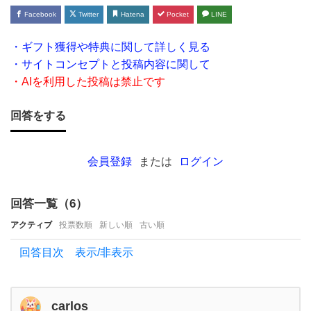
りた
Facebook
Twitter
Hatena
Pocket
LINE
いで
す。昇
・ギフト獲得や特典に関して詳しく見る
・サイトコンセプトと投稿内容に関して
進の
・AIを利用した投稿は禁止です
た
回答をする
会員登録
または
ログイン
回答一覧（
6
）
アクティブ
投票数順
新しい順
古い順
回答目次 表示/非表示
carlos