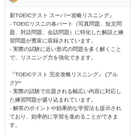
新TOEICテスト スーパー攻略リスニング』
新
TOEIC
- TOEICリスニの各パート（写真問題、短文問
テスト
題、対話問題、会話問題）に特化した解説と練
スーパ
ー攻略
習問題が豊富に収録されています。
リスニ
ング』
- 実際の試験に近い形式の問題を多く解くこと
-
TOEIC
で、リスニング力を強化できます。
リスニ
『TOEICテスト 完全攻略リスニング』 (アル
ク)**
- 実際の試験で出題される幅広い内容に対応し
た練習問題が盛り込まれています。
- 解答のポイントや効果的な学習法も提示され
ており、効率的に学習を進めることができま
す。