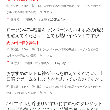
閲覧数：2.48K
日常でのおすすめの情報や商品とサービスなどの色々
な事へでの関しての質問
スマホ
回答済：「報酬UP中」承認で100PayPay！
ローソン47%増量キャンペーンのおすすめの商品
を教えてください！とても熱いイベントですが、
価格は据え置きなので買ったけど
残り4件の回答募集中！
閲覧数：2.66K
日常でのおすすめの情報や商品とサービスなどの色々
な事へでの関しての質問
コンビニ
回答済：「報酬UP中」承認で100PayPay！
おすすめのレトロ神ゲームを教えてください。土
日暇でゲームをしようかと思っているのですが、
最近のゲームに魅力を感じません。
閲覧数：4.54K
日常でのおすすめの情報や商品とサービスなどの色々
な事へでの関しての質問
ゲーム
JALマイルが貯まりやすいおすすめのクレジット
カードを教えてください！普通のjalカードだと還