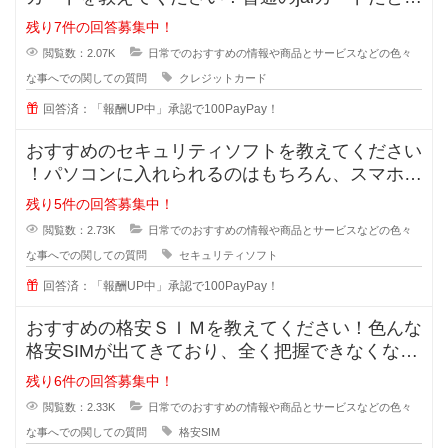
元率が0.5%でとても低く
残り7件の回答募集中！
閲覧数：2.07K
日常でのおすすめの情報や商品とサービスなどの色々
な事へでの関しての質問
クレジットカード
回答済：「報酬UP中」承認で100PayPay！
おすすめのセキュリティソフトを教えてください
！パソコンに入れられるのはもちろん、スマホに
も入れられるセキュリティソフトっ
残り5件の回答募集中！
閲覧数：2.73K
日常でのおすすめの情報や商品とサービスなどの色々
な事へでの関しての質問
セキュリティソフト
回答済：「報酬UP中」承認で100PayPay！
おすすめの格安ＳＩＭを教えてください！色んな
格安SIMが出てきており、全く把握できなくなっ
てきました。なので、皆さんが実
残り6件の回答募集中！
閲覧数：2.33K
日常でのおすすめの情報や商品とサービスなどの色々
な事へでの関しての質問
格安SIM