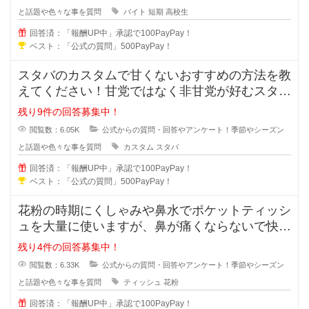
と話題や色々な事を質問
バイト
短期
高校生
回答済：「報酬UP中」承認で100PayPay！
ベスト：「公式の質問」500PayPay！
スタバのカスタムで甘くないおすすめの方法を教
えてください！甘党ではなく非甘党が好むスター
バックスでする甘くないカスタムは
残り9件の回答募集中！
閲覧数：6.05K
公式からの質問・回答やアンケート！季節やシーズン
と話題や色々な事を質問
カスタム
スタバ
回答済：「報酬UP中」承認で100PayPay！
ベスト：「公式の質問」500PayPay！
花粉の時期にくしゃみや鼻水でポケットティッシ
ュを大量に使いますが、鼻が痛くならないで快適
なおすすめのポケットティッシュを
残り4件の回答募集中！
閲覧数：6.33K
公式からの質問・回答やアンケート！季節やシーズン
と話題や色々な事を質問
ティッシュ
花粉
回答済：「報酬UP中」承認で100PayPay！