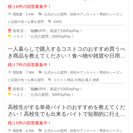
いる100均で購入すべきお
残り6件の回答募集中！
閲覧数：5.34K
公式からの質問・回答やアンケート！季節やシーズン
と話題や色々な事を質問
100均
回答済：「報酬UP中」承認で100PayPay！
ベスト：「公式の質問」500PayPay！
一人暮らしで購入するコストコのおすすめ買うべ
き商品を教えてください！食べ物や雑貨や日用品
など家族だと大量に購入出来ますが
残り7件の回答募集中！
閲覧数：7.98K
公式からの質問・回答やアンケート！季節やシーズン
と話題や色々な事を質問
コストコ
商品
日用品
購入
雑貨
回答済：「報酬UP中」承認で100PayPay！
ベスト：「公式の質問」500PayPay！
高校生がする単発バイトのおすすめを教えてくだ
さい！高校生でも出来るバイトで短期的に行える
総合的におすすめと思われる仕事を
残り5件の回答募集中！
閲覧数：6.25K
公式からの質問・回答やアンケート！季節やシーズン