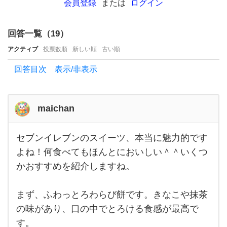
気が
会員登録
または
ログイン
無か
っ
回答一覧（
19
）
た
アクティブ
投票数順
新しい順
古い順
の
回答目次 表示/非表示
に新
作が
出て
maichan
る
セブンイレブンのスイーツ、本当に魅力的です
と買
セブ
ンイ
よね！何食べてもほんとにおいしい＾＾いくつ
っ
レブ
かおすすめを紹介しますね。
ンの
スイ
ー
ツ、
まず、ふわっとろわらび餅です。きなこや抹茶
本当
に魅
の味があり、口の中でとろける食感が最高で
力的
す。
です