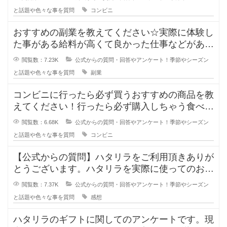
と話題や色々な事を質問
コンビニ
おすすめの副業を教えてください☆実際に体験し
た事がある給料が高くて良かった仕事などがあれ
ば教えてください。おすすめの副業
閲覧数：7.23K
公式からの質問・回答やアンケート！季節やシーズン
と話題や色々な事を質問
副業
コンビニに行ったら必ず買うおすすめの商品を教
えてください！行ったら必ず購入しちゃう食べ物
や飲み物を買う理由とおすすめをす
閲覧数：6.68K
公式からの質問・回答やアンケート！季節やシーズン
と話題や色々な事を質問
コンビニ
【公式からの質問】ハタリラをご利用頂きありが
とうございます。ハタリラを実際に使ってのおす
すめポイントや感想を教えてくださ
閲覧数：7.37K
公式からの質問・回答やアンケート！季節やシーズン
と話題や色々な事を質問
感想
ハタリラのギフトに関してのアンケートです。現