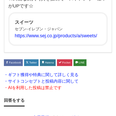
ブ
がUPです☆
ン）
の
スイーツ
お
セブン‐イレブン・ジャパン
す
https://www.sej.co.jp/products/a/sweets/
す
め
を教
え
Facebook
Twitter
Hatena
Pocket
LINE
て
・ギフト獲得や特典に関して詳しく見る
く
・サイトコンセプトと投稿内容に関して
だ
・AIを利用した投稿は禁止です
さ
回答をする
い☆
買う