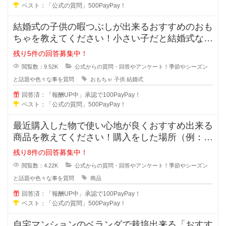
ベスト：「公式の質問」500PayPay！
結婚式の子供の暇つぶしが出来るおすすめのおも
ちゃを教えてください！小さい子だと結婚式など
は暇で楽しくありませんよね。結婚
残り5件の回答募集中！
閲覧数：9.52K
公式からの質問・回答やアンケート！季節やシーズン
と話題や色々な事を質問
おもちゃ
子供
結婚式
回答済：「報酬UP中」承認で100PayPay！
ベスト：「公式の質問」500PayPay！
最近購入した物で使い心地が良くおすすめ出来る
商品を教えてください！購入をした場所（例：楽
天市場やアマゾン・〇〇店舗）と購
残り8件の回答募集中！
閲覧数：4.22K
公式からの質問・回答やアンケート！季節やシーズン
と話題や色々な事を質問
商品
回答済：「報酬UP中」承認で100PayPay！
ベスト：「公式の質問」500PayPay！
自宅マンションのベランダで栽培出来る「おすす