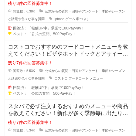
しなどで暇な時間ってあります
残り3件の回答募集中！
閲覧数：6.38K
公式からの質問・回答やアンケート！季節やシーズン
と話題や色々な事を質問
Iphone
ゲーム
暇つぶし
回答済：「報酬UP中」承認で100PayPay！
ベスト：「公式の質問」500PayPay！
コストコでおすすめのフードコートメニューを教
えてください！ピザやホットドックとアサイーボ
ウルなど様々なメニューがあります
残り7件の回答募集中！
閲覧数：5.53K
公式からの質問・回答やアンケート！季節やシーズン
と話題や色々な事を質問
コストコ
フードコート
メニュー
回答済：「報酬UP中」承認で100PayPay！
ベスト：「公式の質問」500PayPay！
スタバで必ず注文するおすすめのメニューや商品
を教えてください！新作が多く季節毎に出たりし
ますが、スタバで定番的に注文する
残り7件の回答募集中！
閲覧数：5.34K
公式からの質問・回答やアンケート！季節やシーズン