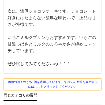
よ
ね！
何食
次に、濃厚ショコラケーキです。チョコレート
べて
もほ
好きにはたまらない濃厚な味わいで、上品な甘
んと
さが特徴です。
にお
いし
い＾
いちごミルクプリンもおすすめです。いちごの
甘酸っぱさとミルクのまろやかさが絶妙にマッ
チしています。
ぜひ試してみてくださいね！＾＾
19個の回答のうち1個を表示しています。すべての回答を表示する
にはここをクリックしてください。
同じカテゴリの質問