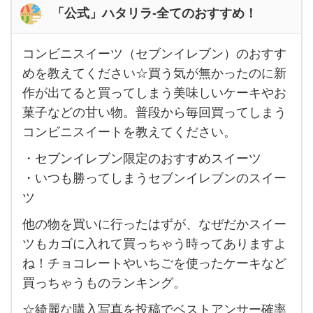
「公式」ハタリラ-全てのおすすめ！
コンビニスイーツ（セブンイレブン）のおすす
コ
めを教えてください☆買う気が無かったのに新
ン
作が出てると買ってしまう美味しいケーキやお
ビ
菓子などの甘い物。普段から毎回買ってしまう
ニ
コンビニスイートを教えてください。
ス
・セブンイレブン限定のおすすめスイーツ
イー
・いつも勝ってしまうセブンイレブンのスイー
ツ
ツ
（セ
他の物を買いに行ったはずが、なぜだかスイー
ブ
ツもカゴに入れて買っちゃう時ってありますよ
ン
ね！チョコレートやいちごを使ったケーキなど
イ
買っちゃうものランキング。
レ
☆綺麗な購入写真を投稿でベストアンサー確率