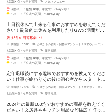
と話題や色々な事を質問
スタバ
メニュー
回答済：「報酬UP中」承認で100PayPay！
ベスト：「公式の質問」500PayPay！
土日祝休みで出来る仕事のおすすめを教えてくだ
さい！副業的に休みを利用したりGWの期間だけ
の短期バイトなどで仕事をしたい場
残り3件の回答募集中！
閲覧数：6.39K
公式からの質問・回答やアンケート！季節やシーズン
と話題や色々な事を質問
仕事
副業
回答済：「報酬UP中」承認で100PayPay！
ベスト：「公式の質問」500PayPay！
定年退職後にする趣味でおすすめを教えてくださ
い！仕事が終わりその後に初心者からスタートし
ても楽しめる趣味があれば教えてく
閲覧数：7.52K
公式からの質問・回答やアンケート！季節やシーズン
と話題や色々な事を質問
趣味
退職
2024年の最新100均でおすすめの商品を教えてく
ださい！文房具やキッチン用品など幅広く打って