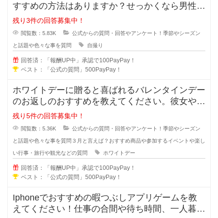
すすめの方法はありますか？せっかくなら男性な
らかっこよく写真を写りたいと思い
残り3件の回答募集中！
閲覧数：5.83K
公式からの質問・回答やアンケート！季節やシーズン
と話題や色々な事を質問
自撮り
回答済：「報酬UP中」承認で100PayPay！
ベスト：「公式の質問」500PayPay！
ホワイトデーに贈ると喜ばれるバレンタインデー
のお返しのおすすめを教えてください。彼女や奥
さん、会社の同僚など本命や義理チ
残り5件の回答募集中！
閲覧数：5.36K
公式からの質問・回答やアンケート！季節やシーズン
と話題や色々な事を質問
３月と言えば？おすすめ商品や参加するイベントや楽し
い行事・旅行や観光などの質問
ホワイトデー
回答済：「報酬UP中」承認で100PayPay！
ベスト：「公式の質問」500PayPay！
Iphoneでおすすめの暇つぶしアプリゲームを教
えてください！仕事の合間や待ち時間、一人暮ら