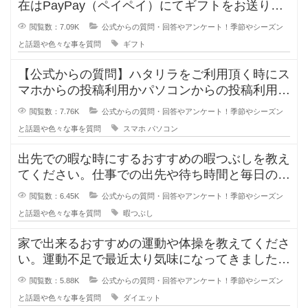
在はPayPay（ペイペイ）にてギフトをお送りし
ておりますが、PayPay（
閲覧数：7.09K
公式からの質問・回答やアンケート！季節やシーズン
と話題や色々な事を質問
ギフト
【公式からの質問】ハタリラをご利用頂く時にス
マホからの投稿利用かパソコンからの投稿利用に
関してお聞きします。スマホやPC
閲覧数：7.76K
公式からの質問・回答やアンケート！季節やシーズン
と話題や色々な事を質問
スマホ
パソコン
出先での暇な時にするおすすめの暇つぶしを教え
てください。仕事での出先や待ち時間と毎日の空
き時間や暇な時間に皆さんは何をし
閲覧数：6.45K
公式からの質問・回答やアンケート！季節やシーズン
と話題や色々な事を質問
暇つぶし
家で出来るおすすめの運動や体操を教えてくださ
い。運動不足で最近太り気味になってきました。
簡単に出来るおすすめの運動でのダ
閲覧数：5.88K
公式からの質問・回答やアンケート！季節やシーズン
と話題や色々な事を質問
ダイエット