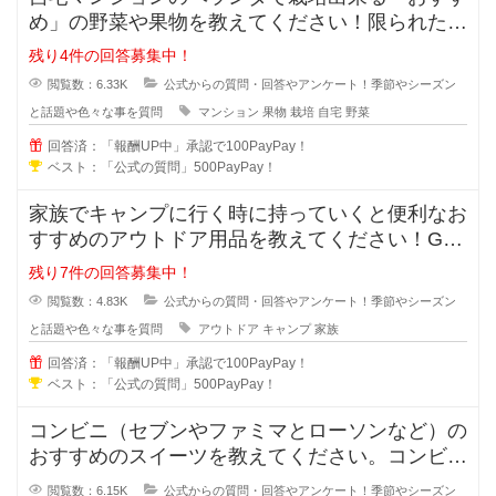
め」の野菜や果物を教えてください！限られた範
囲でどうせ育てるなら食べれる野菜
残り4件の回答募集中！
閲覧数：6.33K
公式からの質問・回答やアンケート！季節やシーズン
と話題や色々な事を質問
マンション
果物
栽培
自宅
野菜
回答済：「報酬UP中」承認で100PayPay！
ベスト：「公式の質問」500PayPay！
家族でキャンプに行く時に持っていくと便利なお
すすめのアウトドア用品を教えてください！GW
などにキャンプで家族に行く場合に
残り7件の回答募集中！
閲覧数：4.83K
公式からの質問・回答やアンケート！季節やシーズン
と話題や色々な事を質問
アウトドア
キャンプ
家族
回答済：「報酬UP中」承認で100PayPay！
ベスト：「公式の質問」500PayPay！
コンビニ（セブンやファミマとローソンなど）の
おすすめのスイーツを教えてください。コンビニ
のスイーツなら何でもOKです。画
閲覧数：6.15K
公式からの質問・回答やアンケート！季節やシーズン