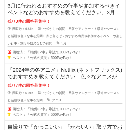
3月に行われるおすすめの行事や参加するべきイ
ベントなどのおすすめを教えてください。3月に
購入する商品や家族で3月に出かけ
残り3件の回答募集中！
閲覧数：6.67K
公式からの質問・回答やアンケート！季節やシーズン
と話題や色々な事を質問
３月と言えば？おすすめ商品や参加するイベントや楽し
い行事・旅行や観光などの質問
3月
回答済：「報酬UP中」承認で100PayPay！
ベスト：「公式の質問」500PayPay！
「2024年の冬アニメ」Netflix (ネットフリックス)
でおすすめを教えてください！色々なアニメが始
まっていますが
残り7件の回答募集中！
閲覧数：6.01K
公式からの質問・回答やアンケート！季節やシーズン
と話題や色々な事を質問
アニメ
回答済：「報酬UP中」承認で100PayPay！
ベスト：「公式の質問」500PayPay！
自撮りで「かっこいい」「かわいい」取り方でお