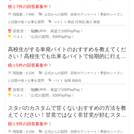
など家族だと大量に購入出来ますが
残り7件の回答募集中！
閲覧数：7.94K
公式からの質問・回答やアンケート！季節やシーズン
と話題や色々な事を質問
コストコ
商品
日用品
購入
雑貨
回答済：「報酬UP中」承認で100PayPay！
ベスト：「公式の質問」500PayPay！
高校生がする単発バイトのおすすめを教えてくだ
さい！高校生でも出来るバイトで短期的に行える
総合的におすすめと思われる仕事を
残り5件の回答募集中！
閲覧数：6.22K
公式からの質問・回答やアンケート！季節やシーズン
と話題や色々な事を質問
バイト
短期
高校生
回答済：「報酬UP中」承認で100PayPay！
ベスト：「公式の質問」500PayPay！
スタバのカスタムで甘くないおすすめの方法を教
えてください！甘党ではなく非甘党が好むスター
バックスでする甘くないカスタムは
残り9件の回答募集中！
閲覧数：6.03K
公式からの質問・回答やアンケート！季節やシーズン