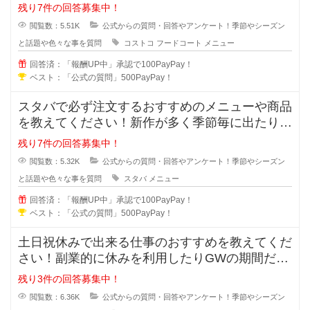
ウルなど様々なメニューがあります
残り7件の回答募集中！
閲覧数：5.51K
公式からの質問・回答やアンケート！季節やシーズン
と話題や色々な事を質問
コストコ
フードコート
メニュー
回答済：「報酬UP中」承認で100PayPay！
ベスト：「公式の質問」500PayPay！
スタバで必ず注文するおすすめのメニューや商品
を教えてください！新作が多く季節毎に出たりし
ますが、スタバで定番的に注文する
残り7件の回答募集中！
閲覧数：5.32K
公式からの質問・回答やアンケート！季節やシーズン
と話題や色々な事を質問
スタバ
メニュー
回答済：「報酬UP中」承認で100PayPay！
ベスト：「公式の質問」500PayPay！
土日祝休みで出来る仕事のおすすめを教えてくだ
さい！副業的に休みを利用したりGWの期間だけ
の短期バイトなどで仕事をしたい場
残り3件の回答募集中！
閲覧数：6.36K
公式からの質問・回答やアンケート！季節やシーズン