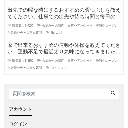
出先での暇な時にするおすすめの暇つぶしを教え
てください。仕事での出先や待ち時間と毎日の空
き時間や暇な時間に皆さんは何をし
閲覧数：6.42K
公式からの質問・回答やアンケート！季節やシーズン
と話題や色々な事を質問
暇つぶし
家で出来るおすすめの運動や体操を教えてくださ
い。運動不足で最近太り気味になってきました。
簡単に出来るおすすめの運動でのダ
閲覧数：5.85K
公式からの質問・回答やアンケート！季節やシーズン
と話題や色々な事を質問
ダイエット
アカウント
ログイン