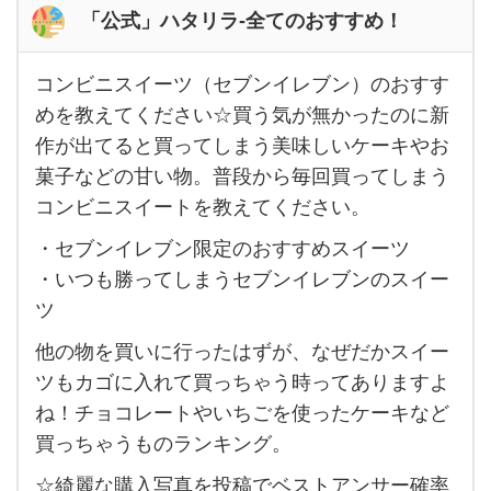
「公式」ハタリラ-全てのおすすめ！
コンビニスイーツ（セブンイレブン）のおすす
コ
めを教えてください☆買う気が無かったのに新
ン
作が出てると買ってしまう美味しいケーキやお
ビ
菓子などの甘い物。普段から毎回買ってしまう
ニ
コンビニスイートを教えてください。
ス
・セブンイレブン限定のおすすめスイーツ
イー
・いつも勝ってしまうセブンイレブンのスイー
ツ
ツ
（セ
他の物を買いに行ったはずが、なぜだかスイー
ブ
ツもカゴに入れて買っちゃう時ってありますよ
ン
ね！チョコレートやいちごを使ったケーキなど
イ
買っちゃうものランキング。
レ
☆綺麗な購入写真を投稿でベストアンサー確率