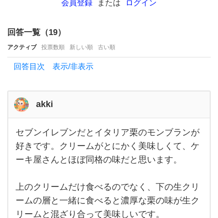
気が
会員登録
または
ログイン
無か
っ
回答一覧（
19
）
た
アクティブ
投票数順
新しい順
古い順
の
回答目次 表示/非表示
に新
作が
出て
akki
る
セブンイレブンだとイタリア栗のモンブランが
と買
セブ
ンイ
好きです。クリームがとにかく美味しくて、ケ
っ
レブ
ーキ屋さんとほぼ同格の味だと思います。
ンだ
とイ
タリ
ア栗
上のクリームだけ食べるのでなく、下の生クリ
のモ
ンブ
ームの層と一緒に食べると濃厚な栗の味が生ク
ラン
リームと混ざり合って美味しいです。
が好