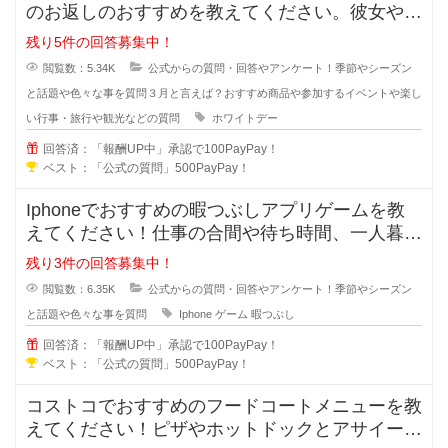
のお返しのおすすめを教えてください。彼女や奥
さん、会社の同僚など本命や義理チ
残り5件の回答募集中！
閲覧数：5.34K
公式からの質問・回答やアンケート！季節やシーズン
と話題や色々な事を質問
３月と言えば？おすすめ商品や参加するイベントや楽し
い行事・旅行や観光などの質問
ホワイトデー
回答済：「報酬UP中」承認で100PayPay！
ベスト：「公式の質問」500PayPay！
Iphoneでおすすめの暇つぶしアプリゲームを教
えてください！仕事の合間や待ち時間、一人暮ら
しなどで暇な時間ってあります
残り3件の回答募集中！
閲覧数：6.35K
公式からの質問・回答やアンケート！季節やシーズン
と話題や色々な事を質問
Iphone
ゲーム
暇つぶし
回答済：「報酬UP中」承認で100PayPay！
ベスト：「公式の質問」500PayPay！
コストコでおすすめのフードコートメニューを教
えてください！ピザやホットドックとアサイーボ