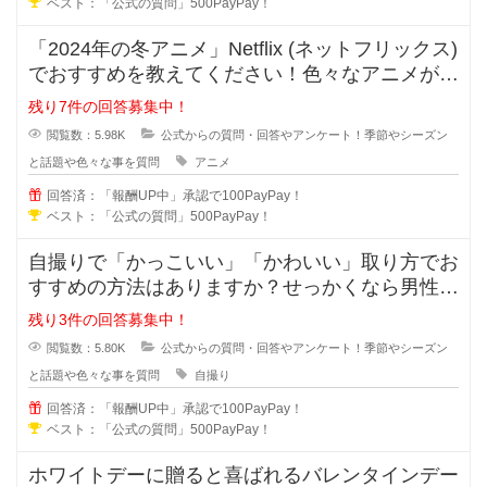
ベスト：「公式の質問」500PayPay！
「2024年の冬アニメ」Netflix (ネットフリックス)
でおすすめを教えてください！色々なアニメが始
まっていますが
残り7件の回答募集中！
閲覧数：5.98K
公式からの質問・回答やアンケート！季節やシーズン
と話題や色々な事を質問
アニメ
回答済：「報酬UP中」承認で100PayPay！
ベスト：「公式の質問」500PayPay！
自撮りで「かっこいい」「かわいい」取り方でお
すすめの方法はありますか？せっかくなら男性な
らかっこよく写真を写りたいと思い
残り3件の回答募集中！
閲覧数：5.80K
公式からの質問・回答やアンケート！季節やシーズン
と話題や色々な事を質問
自撮り
回答済：「報酬UP中」承認で100PayPay！
ベスト：「公式の質問」500PayPay！
ホワイトデーに贈ると喜ばれるバレンタインデー