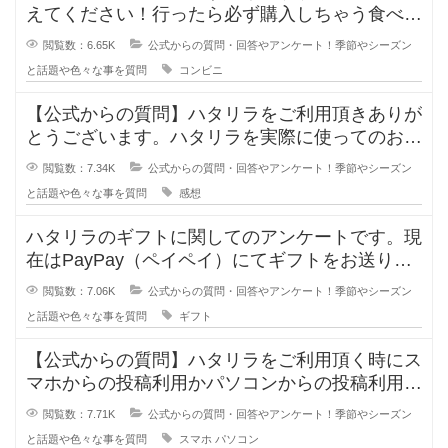
えてください！行ったら必ず購入しちゃう食べ物
や飲み物を買う理由とおすすめをす
閲覧数：6.65K
公式からの質問・回答やアンケート！季節やシーズン
と話題や色々な事を質問
コンビニ
【公式からの質問】ハタリラをご利用頂きありが
とうございます。ハタリラを実際に使ってのおす
すめポイントや感想を教えてくださ
閲覧数：7.34K
公式からの質問・回答やアンケート！季節やシーズン
と話題や色々な事を質問
感想
ハタリラのギフトに関してのアンケートです。現
在はPayPay（ペイペイ）にてギフトをお送りし
ておりますが、PayPay（
閲覧数：7.06K
公式からの質問・回答やアンケート！季節やシーズン
と話題や色々な事を質問
ギフト
【公式からの質問】ハタリラをご利用頂く時にス
マホからの投稿利用かパソコンからの投稿利用に
関してお聞きします。スマホやPC
閲覧数：7.71K
公式からの質問・回答やアンケート！季節やシーズン
と話題や色々な事を質問
スマホ
パソコン