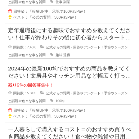
と話題や色々な事を質問
仕事
副業
回答済：「報酬UP中」承認で100PayPay！
ベスト：「公式の質問」500PayPay！
定年退職後にする趣味でおすすめを教えてくださ
い！仕事が終わりその後に初心者からスタートし
ても楽しめる趣味があれば教えてく
閲覧数：7.48K
公式からの質問・回答やアンケート！季節やシーズン
と話題や色々な事を質問
趣味
退職
2024年の最新100均でおすすめの商品を教えてく
ださい！文房具やキッチン用品など幅広く打って
いる100均で購入すべきお
残り6件の回答募集中！
閲覧数：5.31K
公式からの質問・回答やアンケート！季節やシーズン
と話題や色々な事を質問
100均
回答済：「報酬UP中」承認で100PayPay！
ベスト：「公式の質問」500PayPay！
一人暮らしで購入するコストコのおすすめ買うべ
き商品を教えてください！食べ物や雑貨や日用品