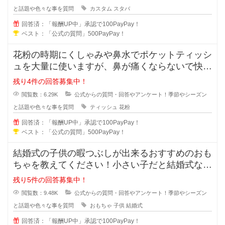
と話題や色々な事を質問
カスタム
スタバ
回答済：「報酬UP中」承認で100PayPay！
ベスト：「公式の質問」500PayPay！
花粉の時期にくしゃみや鼻水でポケットティッシ
ュを大量に使いますが、鼻が痛くならないで快適
なおすすめのポケットティッシュを
残り4件の回答募集中！
閲覧数：6.29K
公式からの質問・回答やアンケート！季節やシーズン
と話題や色々な事を質問
ティッシュ
花粉
回答済：「報酬UP中」承認で100PayPay！
ベスト：「公式の質問」500PayPay！
結婚式の子供の暇つぶしが出来るおすすめのおも
ちゃを教えてください！小さい子だと結婚式など
は暇で楽しくありませんよね。結婚
残り5件の回答募集中！
閲覧数：9.48K
公式からの質問・回答やアンケート！季節やシーズン
と話題や色々な事を質問
おもちゃ
子供
結婚式
回答済：「報酬UP中」承認で100PayPay！