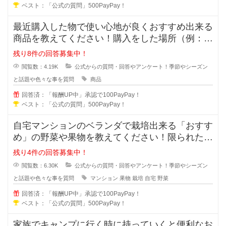
ベスト：「公式の質問」500PayPay！
最近購入した物で使い心地が良くおすすめ出来る
商品を教えてください！購入をした場所（例：楽
天市場やアマゾン・〇〇店舗）と購
残り8件の回答募集中！
閲覧数：4.19K
公式からの質問・回答やアンケート！季節やシーズン
と話題や色々な事を質問
商品
回答済：「報酬UP中」承認で100PayPay！
ベスト：「公式の質問」500PayPay！
自宅マンションのベランダで栽培出来る「おすす
め」の野菜や果物を教えてください！限られた範
囲でどうせ育てるなら食べれる野菜
残り4件の回答募集中！
閲覧数：6.30K
公式からの質問・回答やアンケート！季節やシーズン
と話題や色々な事を質問
マンション
果物
栽培
自宅
野菜
回答済：「報酬UP中」承認で100PayPay！
ベスト：「公式の質問」500PayPay！
家族でキャンプに行く時に持っていくと便利なお