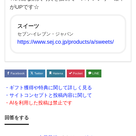
ブ
がUPです☆
ン）
の
スイーツ
お
セブン‐イレブン・ジャパン
す
https://www.sej.co.jp/products/a/sweets/
す
め
を教
え
Facebook
Twitter
Hatena
Pocket
LINE
て
・ギフト獲得や特典に関して詳しく見る
く
・サイトコンセプトと投稿内容に関して
だ
・AIを利用した投稿は禁止です
さ
回答をする
い☆
買う