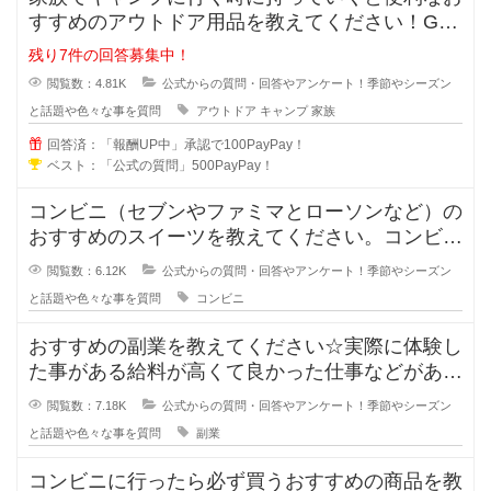
すすめのアウトドア用品を教えてください！GW
などにキャンプで家族に行く場合に
残り7件の回答募集中！
閲覧数：4.81K
公式からの質問・回答やアンケート！季節やシーズン
と話題や色々な事を質問
アウトドア
キャンプ
家族
回答済：「報酬UP中」承認で100PayPay！
ベスト：「公式の質問」500PayPay！
コンビニ（セブンやファミマとローソンなど）の
おすすめのスイーツを教えてください。コンビニ
のスイーツなら何でもOKです。画
閲覧数：6.12K
公式からの質問・回答やアンケート！季節やシーズン
と話題や色々な事を質問
コンビニ
おすすめの副業を教えてください☆実際に体験し
た事がある給料が高くて良かった仕事などがあれ
ば教えてください。おすすめの副業
閲覧数：7.18K
公式からの質問・回答やアンケート！季節やシーズン
と話題や色々な事を質問
副業
コンビニに行ったら必ず買うおすすめの商品を教