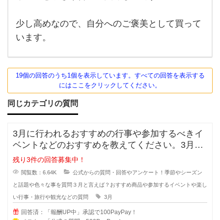
きで
す。
クリ
少し高めなので、自分へのご褒美として買って
ーム
がと
います。
にか
く美
味し
19個の回答のうち1個を表示しています。すべての回答を表示する
にはここをクリックしてください。
同じカテゴリの質問
3月に行われるおすすめの行事や参加するべきイ
ベントなどのおすすめを教えてください。3月に
購入する商品や家族で3月に出かけ
残り3件の回答募集中！
閲覧数：6.64K
公式からの質問・回答やアンケート！季節やシーズン
と話題や色々な事を質問
３月と言えば？おすすめ商品や参加するイベントや楽し
い行事・旅行や観光などの質問
3月
回答済：「報酬UP中」承認で100PayPay！