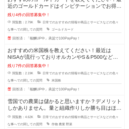
近のゴールドカードはインビテーションでお得に
持てると知ったのですが、種類が多
残り4件の回答募集中！
閲覧数：2.79K
日常でのおすすめの情報や商品とサービスなどの色々
な事へでの関しての質問
ゴールドカード
回答済：「報酬UP中」承認で100PayPay！
おすすめの米国株を教えてください！最近は
NISAが流行っておりオルカンやS＆P500などが
主流ですが、皆が同じものに投資
残り7件の回答募集中！
閲覧数：2.19K
日常でのおすすめの情報や商品とサービスなどの色々
な事へでの関しての質問
米国株
回答済：「報酬UP中」承認で100PayPay！
雪国での農業は儲かると思いますか？デメリット
しかありません。量と組織作りしか勝ち目はほと
んどありません。場所の取り合いは
閲覧数：4.62K
日常でのおすすめの情報や商品とサービスなどの色々
な事へでの関しての質問
作物
農業
野菜