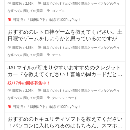
閲覧数：2.66K
日常でのおすすめの情報や商品とサービスなどの色々
な事へでの関しての質問
コンビニ
回答済：「報酬UP中」承認で100PayPay！
おすすめのレトロ神ゲームを教えてください。土
日暇でゲームをしようかと思っているのですが、
最近のゲームに魅力を感じません。
閲覧数：4.55K
日常でのおすすめの情報や商品とサービスなどの色々
な事へでの関しての質問
ゲーム
JALマイルが貯まりやすいおすすめのクレジット
カードを教えてください！普通のjalカードだと還
元率が0.5%でとても低く
残り7件の回答募集中！
閲覧数：2.07K
日常でのおすすめの情報や商品とサービスなどの色々
な事へでの関しての質問
クレジットカード
回答済：「報酬UP中」承認で100PayPay！
おすすめのセキュリティソフトを教えてください
！パソコンに入れられるのはもちろん、スマホに