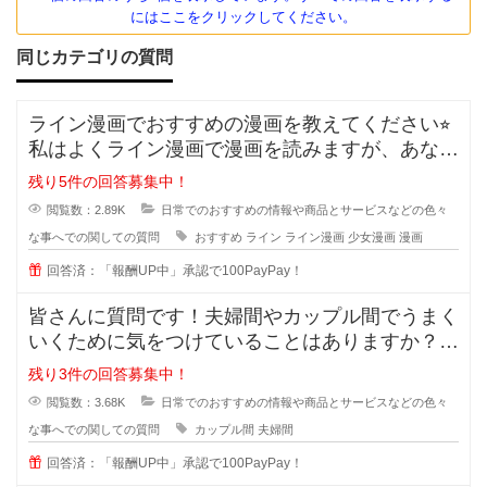
にはここをクリックしてください。
同じカテゴリの質問
ライン漫画でおすすめの漫画を教えてください⭐︎
私はよくライン漫画で漫画を読みますが、あなた
のおすすめがあれ
残り5件の回答募集中！
閲覧数：2.89K
日常でのおすすめの情報や商品とサービスなどの色々
な事へでの関しての質問
おすすめ
ライン
ライン漫画
少女漫画
漫画
回答済：「報酬UP中」承認で100PayPay！
皆さんに質問です！夫婦間やカップル間でうまく
いくために気をつけていることはありますか？
私は夫と結婚10年目ですが
残り3件の回答募集中！
閲覧数：3.68K
日常でのおすすめの情報や商品とサービスなどの色々
な事へでの関しての質問
カップル間
夫婦間
回答済：「報酬UP中」承認で100PayPay！