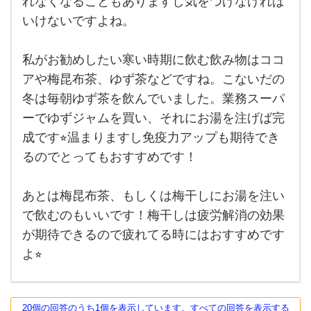
れなくなることもありますし気をつけなければ
って
み物
結構
いけないですよね。
悩み
を探
ます
し
よ
私がお勧めしたい寒い時期に飲む飲み物はココ
ね。
て
カフ
アや梅昆布茶、ゆず茶などですね。こないだの
ェオ
い
レや
冬は毎朝ゆず茶を飲んでいました。業務スーパ
ホッ
ま
トコ
ーでゆずジャムを買い、それにお湯を注げば完
ーヒ
成です⭐︎温まりますし免疫力アップも期待でき
ーは
定番
るのでとってもおすすめです！
で
あとは梅昆布茶、もしくは梅干しにお湯を注い
で飲むのもいいです！梅干しは疲労解消の効果
が期待できるので疲れてる時にはおすすめです
よ⭐︎
20個の回答のうち1個を表示しています。すべての回答を表示する