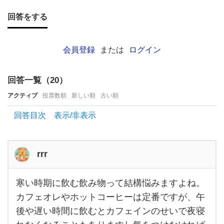
い。
回答をする
仕事
の休
憩中
会員登録
または
ログイン
に
ほ
回答一覧（
20
）
っ
アクティブ
投票数順
新しい順
古い順
と一
回答目次 表示/非表示
息つ
け
rrr
る
お
寒い時期に飲む飲み物って結構悩みますよね。
い
寒い
時期
カフェオレやホットコーヒーは定番ですが、午
し
に飲
後や遅い時間に飲むとカフェインのせいで夜寝
む飲
い飲
み物