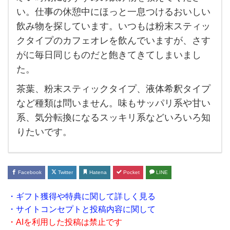
寒い
い。仕事の休憩中にほっと一息つけるおいしい
時期
飲み物を探しています。いつもは粉末スティッ
に
クタイプのカフェオレを飲んでいますが、さす
お
がに毎日同じものだと飽きてきてしまいまし
す
た。
す
茶葉、粉末スティックタイプ、液体希釈タイプ
め
など種類は問いません。味もサッパリ系や甘い
の飲
系、気分転換になるスッキリ系などいろいろ知
み物
りたいです。
を教
え
て
Facebook
Twitter
Hatena
Pocket
LINE
く
・ギフト獲得や特典に関して詳しく見る
だ
・サイトコンセプトと投稿内容に関して
さ
・AIを利用した投稿は禁止です