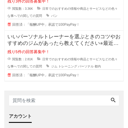
残り3件の回答募集中！
閲覧数：3.36K
日常でのおすすめの情報や商品とサービスなどの色々
な事へでの関しての質問
パン
回答済：「報酬UP中」承認で100PayPay！
いいパーソナルトレーナーを選ぶときのコツやお
すすめのジムがあったら教えてください⭐︎最近は
ダイエットやボデ
残り5件の回答募集中！
閲覧数：2.81K
日常でのおすすめの情報や商品とサービスなどの色々
な事へでの関しての質問
ジム
トレーニング
パーソナル
都内
回答済：「報酬UP中」承認で100PayPay！
アカウント