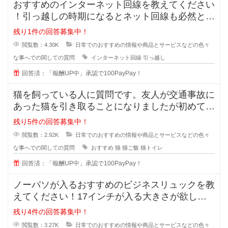
おすすめのインターネット回線を教えてください
！引っ越しの時期になるとネット回線も必然と変
えようかなと思いますよね！
残り1件の回答募集中！
閲覧数：4.30K
日常でのおすすめの情報や商品とサービスなどの色々
な事へでの関しての質問
インターネット回線
引っ越し
回答済：「報酬UP中」承認で100PayPay！
猫を飼っている人に質問です。友人が交通事故に
あった猫を引き取ることになりましたが初めて猫
を育てることになったそうで、ご飯
残り5件の回答募集中！
閲覧数：2.92K
日常でのおすすめの情報や商品とサービスなどの色々
な事へでの関しての質問
おすすめ
猫
猫ご飯
猫トイレ
回答済：「報酬UP中」承認で100PayPay！
ノーパソが入るおすすめのビジネスリュックを教
えてください！17インチが入る大きさが欲しい
です。ノーパソだけ入るものでもい
残り4件の回答募集中！
閲覧数：3.27K
日常でのおすすめの情報や商品とサービスなどの色々