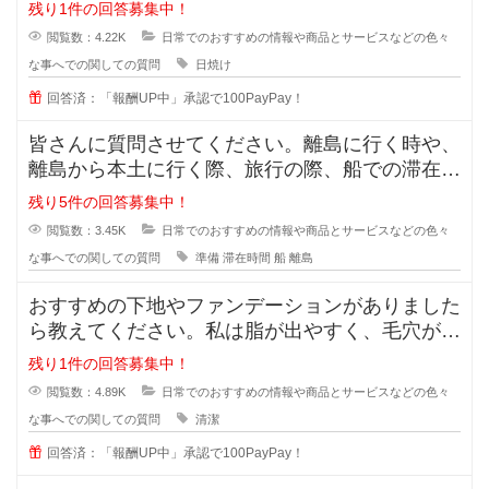
半袖のあとはできてしまいます。
残り1件の回答募集中！
閲覧数：4.22K
日常でのおすすめの情報や商品とサービスなどの色々
な事へでの関しての質問
日焼け
回答済：「報酬UP中」承認で100PayPay！
皆さんに質問させてください。離島に行く時や、
離島から本土に行く際、旅行の際、船での滞在時
間が3時間ほどと長い場合、小さい
残り5件の回答募集中！
閲覧数：3.45K
日常でのおすすめの情報や商品とサービスなどの色々
な事へでの関しての質問
準備
滞在時間
船
離島
おすすめの下地やファンデーションがありました
ら教えてください。私は脂が出やすく、毛穴が目
立っています。いわゆるいちごバナ
残り1件の回答募集中！
閲覧数：4.89K
日常でのおすすめの情報や商品とサービスなどの色々
な事へでの関しての質問
清潔
回答済：「報酬UP中」承認で100PayPay！