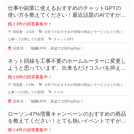
仕事や副業に使えるおすすめのチャットGPTの
使い方を教えてください！最近話題のAIですが、
実は上手く扱えずどうすれば実用
残り3件の回答募集中！
閲覧数：3.52K
日常でのおすすめの情報や商品とサービスなどの色々
な事へでの関しての質問
チャットGPT
回答済：「報酬UP中」承認で100PayPay！
ネット回線を工事不要のホームルーターに変更し
ようと思っています。出来るだけコスパを抑えた
いです。オススメのルーターやプラ
残り6件の回答募集中！
閲覧数：2.49K
日常でのおすすめの情報や商品とサービスなどの色々
な事へでの関しての質問
スマホ
回答済：「報酬UP中」承認で100PayPay！
ローソン47%増量キャンペーンのおすすめの商品
を教えてください！とても熱いイベントですが、
価格は据え置きなので買ったけど
残り4件の回答募集中！