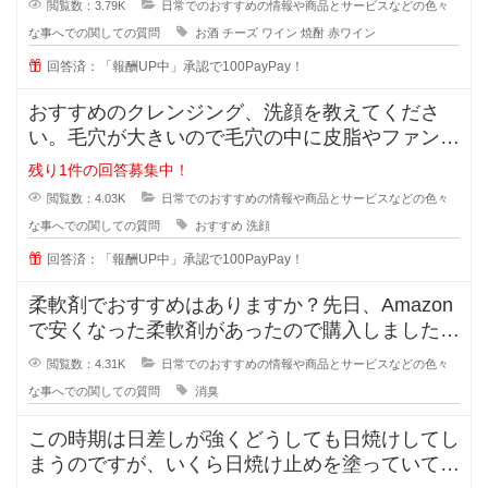
閲覧数：3.79K
日常でのおすすめの情報や商品とサービスなどの色々
な事へでの関しての質問
お酒
チーズ
ワイン
焼酎
赤ワイン
回答済：「報酬UP中」承認で100PayPay！
おすすめのクレンジング、洗顔を教えてくださ
い。毛穴が大きいので毛穴の中に皮脂やファンデ
ーションが残りやすいです。
残り1件の回答募集中！
閲覧数：4.03K
日常でのおすすめの情報や商品とサービスなどの色々
な事へでの関しての質問
おすすめ
洗顔
回答済：「報酬UP中」承認で100PayPay！
柔軟剤でおすすめはありますか？先日、Amazon
で安くなった柔軟剤があったので購入しました
が、苦手な匂いでした。
閲覧数：4.31K
日常でのおすすめの情報や商品とサービスなどの色々
な事へでの関しての質問
消臭
この時期は日差しが強くどうしても日焼けしてし
まうのですが、いくら日焼け止めを塗っていても