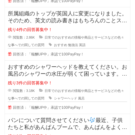
回答済：「報酬UP中」承認で100PayPay！
所属組織のトップが英国人に変更になりました。
そのため、英文の読み書きはもちろんのことスピ
ーキング及びリスニングスキルが必
残り4件の回答募集中！
閲覧数：2.86K
日常でのおすすめの情報や商品とサービスなどの色々
な事へでの関しての質問
おすすめ
勉強法
英語
回答済：「報酬UP中」承認で100PayPay！
おすすめのシャワーヘッドを教えてください。お
風呂のシャワーの水圧が弱くて困っています。最
近ではミラブルやリファなど値段が
残り3件の回答募集中！
閲覧数：3.18K
日常でのおすすめの情報や商品とサービスなどの色々
な事へでの関しての質問
シャワーヘッド
風呂
回答済：「報酬UP中」承認で100PayPay！
パンについて質問させてください
最近、子供
たちと私があんぱんブームで、あんぱんをよく購
入するようになった