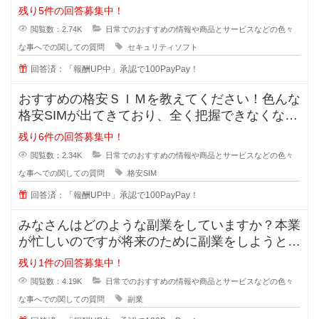
も入れられるセキュリティソフトっ
残り5件の回答募集中！
閲覧数：2.74K
日常でのおすすめの情報や商品とサービスなどの色々
な事へでの関しての質問
セキュリティソフト
回答済：「報酬UP中」承認で100PayPay！
おすすめの格安ＳＩＭを教えてください！色んな
格安SIMが出てきており、全く把握できなくなっ
てきました。なので、皆さんが実
残り6件の回答募集中！
閲覧数：2.34K
日常でのおすすめの情報や商品とサービスなどの色々
な事へでの関しての質問
格安SIM
回答済：「報酬UP中」承認で100PayPay！
みなさんはどのような副業をしていますか？本業
が忙しいのですが将来のために副業をしようと思
います。手間が掛かっても構わない
残り1件の回答募集中！
閲覧数：4.19K
日常でのおすすめの情報や商品とサービスなどの色々
な事へでの関しての質問
副業