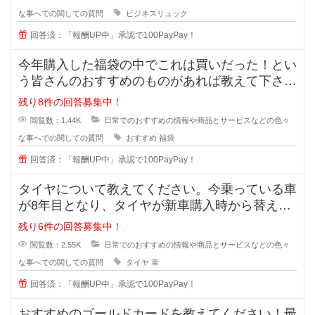
な事へでの関しての質問
ビジネスリュック
回答済：「報酬UP中」承認で100PayPay！
今年購入した福袋の中でこれは買いだった！とい
う皆さんのおすすめのものがあれば教えて下さ
い。今まで購入したことがあるのはジ
残り8件の回答募集中！
閲覧数：1.44K
日常でのおすすめの情報や商品とサービスなどの色々
な事へでの関しての質問
おすすめ
福袋
回答済：「報酬UP中」承認で100PayPay！
タイヤについて教えてください。今乗っている車
が8年目となり、タイヤが新車購入時から替えて
いません。スリップサインが出てき
残り6件の回答募集中！
閲覧数：2.55K
日常でのおすすめの情報や商品とサービスなどの色々
な事へでの関しての質問
タイヤ
車
回答済：「報酬UP中」承認で100PayPay！
おすすめのゴールドカードを教えてください！最