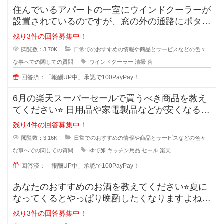
住んでいるアパートの一室にウインドクーラーが
設置されているのですが、窓の外の通路にポタポ
タ水が流れるので、すぐに緑のコケ
残り3件の回答募集中！
閲覧数：3.70K
日常でのおすすめの情報や商品とサービスなどの色々
な事へでの関しての質問
ウインドクーラー
清掃
苔
回答済：「報酬UP中」承認で100PayPay！
6月の楽天スーパーセールで買うべき商品を教え
てください⭐︎ 日用品や家電製品などが安くなる楽
天スーパ
残り4件の回答募集中！
閲覧数：3.16K
日常でのおすすめの情報や商品とサービスなどの色々
な事へでの関しての質問
ゆで卵
キッチン用品
セール
楽天
回答済：「報酬UP中」承認で100PayPay！
あなたのおすすめのお酒を教えてください⭐︎夏に
なってくるとやっぱり晩酌したくなりますよね。
でも糖質などが気
残り3件の回答募集中！