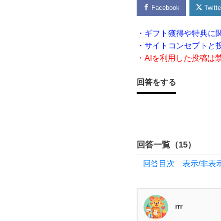
と
Facebook
Twitte
ロー
・ギフト獲得や特典に
・サイトコンセプトと
ソ
・AIを利用した投稿は
ン
回答をする
な
ど）
回答一覧（
15
）
の
回答目次 表示/非表
お
す
rrr