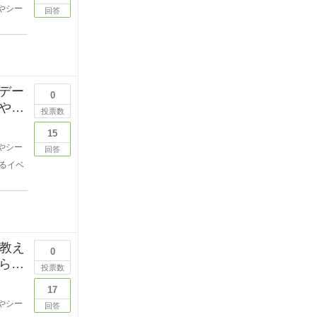
やシー
回答
デー
0
や奥
投票数
15
やシー
回答
るイベ
を教え
0
らし
投票数
17
やシー
回答