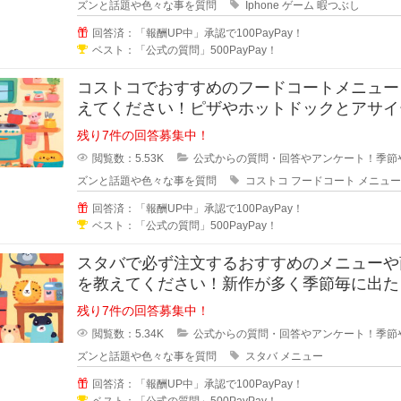
ズンと話題や色々な事を質問
Iphone
ゲーム
暇つぶし
回答済：「報酬UP中」承認で100PayPay！
ベスト：「公式の質問」500PayPay！
コストコでおすすめのフードコートメニュー
えてください！ピザやホットドックとアサイ
ウルなど様々なメニューがあります
残り7件の回答募集中！
閲覧数：5.53K
公式からの質問・回答やアンケート！季節
ズンと話題や色々な事を質問
コストコ
フードコート
メニュー
回答済：「報酬UP中」承認で100PayPay！
ベスト：「公式の質問」500PayPay！
スタバで必ず注文するおすすめのメニューや
を教えてください！新作が多く季節毎に出た
ますが、スタバで定番的に注文する
残り7件の回答募集中！
閲覧数：5.34K
公式からの質問・回答やアンケート！季節
ズンと話題や色々な事を質問
スタバ
メニュー
回答済：「報酬UP中」承認で100PayPay！
ベスト：「公式の質問」500PayPay！