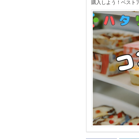
購入しよう！ベストア
ニ
（セ
ブ
ン
や
フ
ァ
ミ
マ