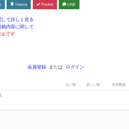
r
Hatena
Pocket
LINE
関して詳しく見る
投稿内容に関して
禁止です
会員登録
または
ログイン
古い順
新しい順
投票数順
示