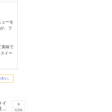
ニューを
すが、フ
て美味で
るスイー
ださい。
きイ
0
月に
投票数