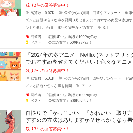
購入する商品や家族で3月に出かけ
残り3件の回答募集中！
閲覧数：6.67K
公式からの質問・回答やアンケート！季節
ズンと話題や色々な事を質問
３月と言えば？おすすめ商品や参加す
ントや楽しい行事・旅行や観光などの質問
3月
回答済：「報酬UP中」承認で100PayPay！
ベスト：「公式の質問」500PayPay！
「2024年の冬アニメ」Netflix (ネットフリッ
でおすすめを教えてください！色々なアニメ
まっていますが
残り7件の回答募集中！
閲覧数：6.01K
公式からの質問・回答やアンケート！季節
ズンと話題や色々な事を質問
アニメ
回答済：「報酬UP中」承認で100PayPay！
ベスト：「公式の質問」500PayPay！
自撮りで「かっこいい」「かわいい」取り方
すすめの方法はありますか？せっかくなら男
らかっこよく写真を写りたいと思い
残り3件の回答募集中！