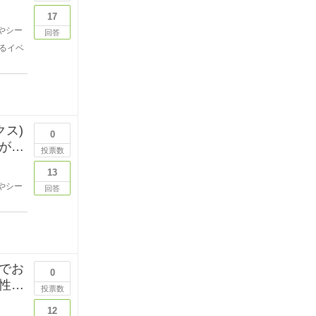
17
やシー
回答
るイベ
クス)
0
が始
投票数
13
やシー
回答
でお
0
性な
投票数
12