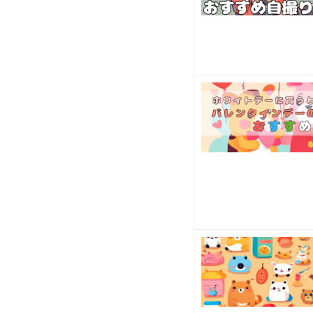
イー
ツ
な