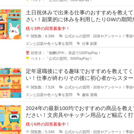
土日祝休みで出来る仕事のおすすめを教えて
さい！副業的に休みを利用したりGWの期間
の短期バイトなどで仕事をしたい場
残り3件の回答募集中！
閲覧数：6.39K
公式からの質問・回答やアンケート！季節
ズンと話題や色々な事を質問
仕事
副業
回答済：「報酬UP中」承認で100PayPay！
ベスト：「公式の質問」500PayPay！
定年退職後にする趣味でおすすめを教えてく
い！仕事が終わりその後に初心者からスター
ても楽しめる趣味があれば教えてく
閲覧数：7.52K
公式からの質問・回答やアンケート！季節
ズンと話題や色々な事を質問
趣味
退職
2024年の最新100均でおすすめの商品を教
ださい！文房具やキッチン用品など幅広く打
いる100均で購入すべきお
残り6件の回答募集中！
閲覧数：5.34K
公式からの質問・回答やアンケート！季節