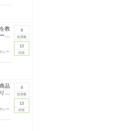
を教
0
ーボ
投票数
13
やシー
回答
商品
0
りし
投票数
13
やシー
回答