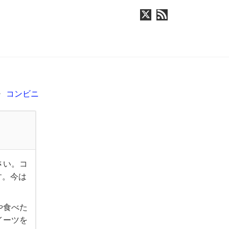
コンビニ
さい。コ
す。今は
や食べた
イーツを