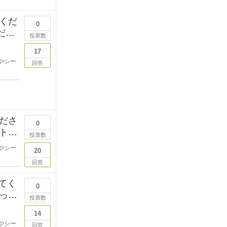
くだ
0
だけ
投票数
17
やシー
回答
ださ
0
トし
投票数
やシー
20
回答
えてく
0
って
投票数
14
やシー
回答