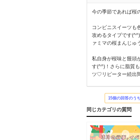
す
今の季節であれば桜の
め
今の
季節
であ
コンビニスイーツも
の
れば
桜の
攻めるタイプです(^
季節
ァミマの桜まんじゅう
ス
限定
スイ
ー
私自身が桜味と饅頭
イー
ツ、
桜ま
す(^^)！さらに脂
んじ
ツ♡リピーター続出間違
ツ
ゅう
はど
うで
を教
しょ
うか
15個の回答のう
+
え
同じカテゴリの質問
て
く