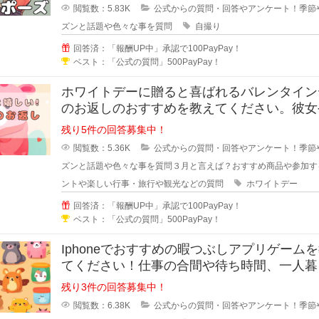
閲覧数：5.83K
公式からの質問・回答やアンケート！季節
ズンと話題や色々な事を質問
自撮り
回答済：「報酬UP中」承認で100PayPay！
ベスト：「公式の質問」500PayPay！
ホワイトデーに贈ると喜ばれるバレンタイン
のお返しのおすすめを教えてください。彼女
さん、会社の同僚など本命や義理チ
残り5件の回答募集中！
閲覧数：5.36K
公式からの質問・回答やアンケート！季節
ズンと話題や色々な事を質問
３月と言えば？おすすめ商品や参加す
ントや楽しい行事・旅行や観光などの質問
ホワイトデー
回答済：「報酬UP中」承認で100PayPay！
ベスト：「公式の質問」500PayPay！
Iphoneでおすすめの暇つぶしアプリゲーム
てください！仕事の合間や待ち時間、一人暮
などで暇な時間ってあります
残り3件の回答募集中！
閲覧数：6.38K
公式からの質問・回答やアンケート！季節