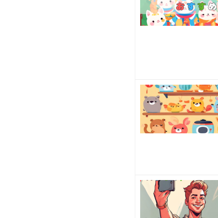
だ
さ
い。
コ
ン
ビ
ニ
の
ス