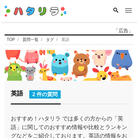
Me
「広告」
TOP
質問一覧
タグ
英語
英語
2 件の質問
おすすめ！ハタリラ では多くの方からの「英
語」に関してのおすすめ情報や比較とランキン
グなどをご紹介しております。英語の情報をお