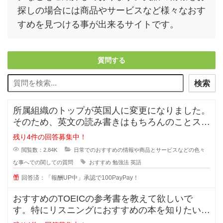
探しの場合には商品やサービスなど様々なおす
すめを見つける事が出来るサイトです。
質問する
検索
所属組織のトップが英国人に変更になりました。
そのため、英文の読み書きはもちろんのことスピ
ーキング及びリスニングスキルが必
残り4件の回答募集中！
閲覧数：2.84K
日常でのおすすめの情報や商品とサービスなどの色々
な事へでの関しての質問
おすすめ
勉強法
英語
回答済：「報酬UP中」承認で100PayPay！
おすすめのTOEICの参考書を教えて欲しいで
す。特にリスニングにおすすめの本を知りたいで
す。昇進のためTOEIC７００点