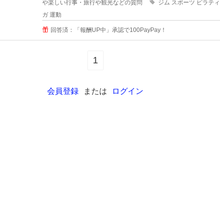
や楽しい行事・旅行や観光などの質問
ジム
スポーツ
ピラティ
ガ
運動
回答済：「報酬UP中」承認で100PayPay！
1
会員登録
または
ログイン