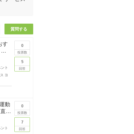
質問する
おす
0
例
投票数
5
ベント
回答
ス
ヨ
運動
0
夏直前
投票数
7
ベント
回答