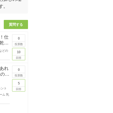
す。
質問する
！仕
0
乾燥
投票数
などの
10
回答
あれ
0
系のも
投票数
5
ベント
回答
ーム
乳