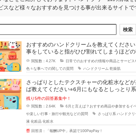
ビスなど様々なおすすめを見つける事が出来るサイトで
検索
おすすめのハンドクリームを教えてください
事をしていると指がひび割れてしまうほどの
肌で、一度ひび割れすると年齢のせ
閲覧数：4.27K
日常でのおすすめの情報や商品とサービス
色々な事へでの関しての質問
ハンドクリーム
乾燥肌
さっぱりとしたテクスチャーの化粧水などが
ば教えてください⭐︎6月にもなるとしっとり
のからさっぱり
残り5件の回答募集中！
閲覧数：2.64K
6月と言えば？おすすめ商品や参加するイ
や楽しい行事・旅行や観光などの質問
さっぱり系
ハンドクリ
液
化粧品
化粧水
回答済：「報酬UP中」承認で100PayPay！