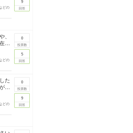
9
などの
回答
や、
0
在時
投票数
5
などの
回答
した
0
が目
投票数
9
などの
回答
さい