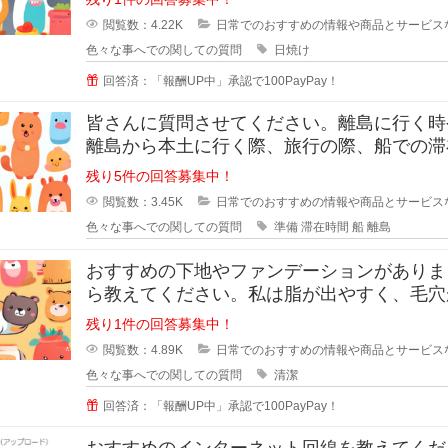
閲覧数：4.22K
日常でのおすすめの情報や商品とサービス
色々な事へでの関しての質問
日焼け
回答済：「報酬UP中」承認で100PayPay！
皆さんに質問させてください。離島に行く時
離島から本土に行く際、旅行の際、船での滞
間が3時間ほどと長い場合、小さい
残り5件の回答募集中！
閲覧数：3.45K
日常でのおすすめの情報や商品とサービス
色々な事へでの関しての質問
準備
滞在時間
船
離島
おすすめの下地やファンデーションがありま
ら教えてください。私は脂が出やすく、毛穴
立っています。いわゆるいちごバナ
残り1件の回答募集中！
閲覧数：4.89K
日常でのおすすめの情報や商品とサービス
色々な事へでの関しての質問
清潔
回答済：「報酬UP中」承認で100PayPay！
おすすめのインターネット回線を教えてくだ