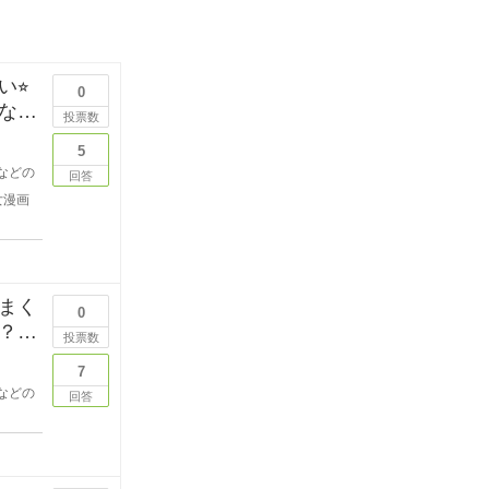
⭐︎
0
なた
投票数
5
などの
回答
女漫画
まく
0
？
投票数
7
などの
回答