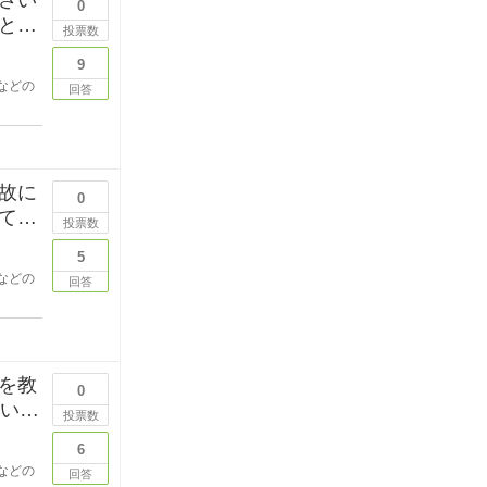
0
と変
投票数
9
などの
回答
故に
0
て猫
投票数
5
などの
回答
を教
0
しいで
投票数
6
などの
回答