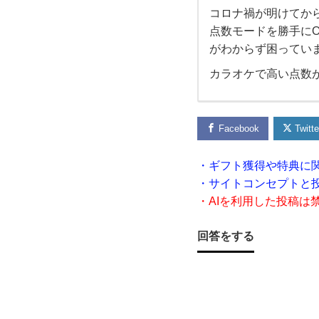
コロナ禍が明けてか
コ
点数モードを勝手に
がわからず困ってい
ロ
カラオケで高い点数
ナ禍
が明
Facebook
Twitte
け
・ギフト獲得や特典に
・サイトコンセプトと
て
・AIを利用した投稿は
か
回答をする
ら会
社の