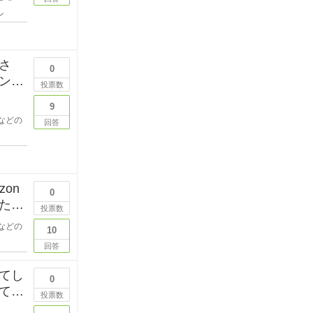
ン
さ
0
ンデ
投票数
9
などの
回答
on
0
た
投票数
などの
10
回答
てし
0
ても
投票数