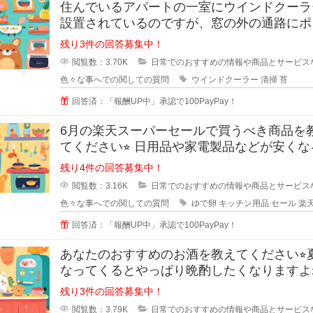
住んでいるアパートの一室にウインドクーラ
設置されているのですが、窓の外の通路にポ
タ水が流れるので、すぐに緑のコケ
残り3件の回答募集中！
閲覧数：3.70K
日常でのおすすめの情報や商品とサービス
色々な事へでの関しての質問
ウインドクーラー
清掃
苔
回答済：「報酬UP中」承認で100PayPay！
6月の楽天スーパーセールで買うべき商品を
てください⭐︎ 日用品や家電製品などが安くなる楽
天スーパ
残り4件の回答募集中！
閲覧数：3.16K
日常でのおすすめの情報や商品とサービス
色々な事へでの関しての質問
ゆで卵
キッチン用品
セール
楽
回答済：「報酬UP中」承認で100PayPay！
あなたのおすすめのお酒を教えてください⭐︎
なってくるとやっぱり晩酌したくなりますよ
でも糖質などが気
残り3件の回答募集中！
閲覧数：3.79K
日常でのおすすめの情報や商品とサービス