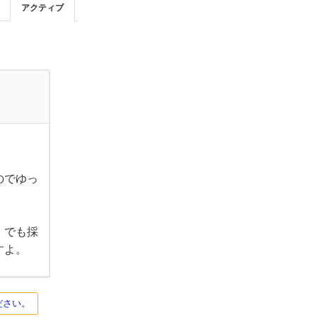
アクティブ
のでゆっ
。でも採
すよ。
ださい。