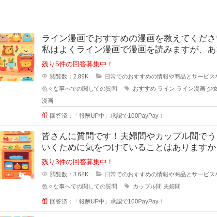
ライン漫画でおすすめの漫画を教えてください
私はよくライン漫画で漫画を読みますが、あ
のおすすめがあれ
残り5件の回答募集中！
閲覧数：2.89K
日常でのおすすめの情報や商品とサービス
色々な事へでの関しての質問
おすすめ
ライン
ライン漫画
少
漫画
回答済：「報酬UP中」承認で100PayPay！
皆さんに質問です！夫婦間やカップル間でう
いくために気をつけていることはありますか
私は夫と結婚10年目ですが
残り3件の回答募集中！
閲覧数：3.68K
日常でのおすすめの情報や商品とサービス
色々な事へでの関しての質問
カップル間
夫婦間
回答済：「報酬UP中」承認で100PayPay！