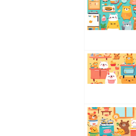
は点
数モ
ード
を勝
手に