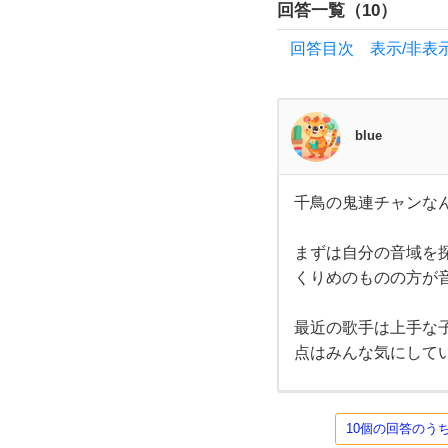
回答一覧（
10
）
忘年
回答目次 表示/非表
会で
も
blue
カ
千鳥の鬼連チャンな
ラ
千鳥
の鬼
連チ
まずは自分の音域を
オ
ャン
なん
くりめのものの方が
か見
ケ
てる
と、
最近の歌手は上手な
芸能
点はみんな気にして
に行
人の
人っ
てす
く
ごい
なと
10個の回答のう
思い