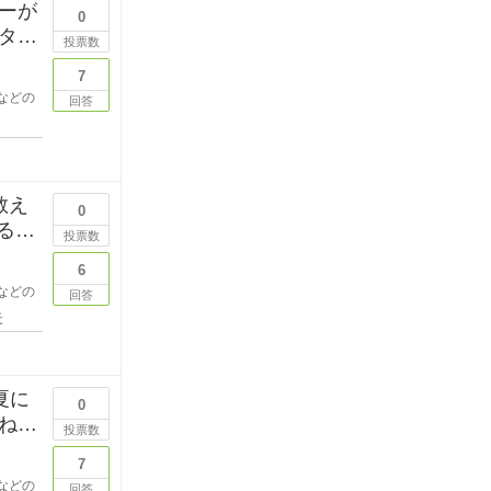
ーが
0
タポ
投票数
7
などの
回答
教え
0
投票数
6
などの
回答
天
夏に
0
ね。
投票数
7
などの
回答