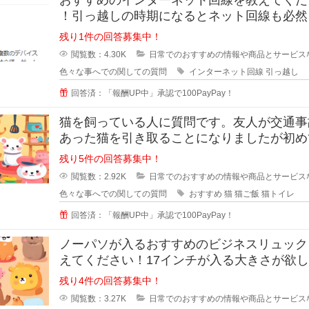
！引っ越しの時期になるとネット回線も必然
えようかなと思いますよね！
残り1件の回答募集中！
閲覧数：4.30K
日常でのおすすめの情報や商品とサービス
色々な事へでの関しての質問
インターネット回線
引っ越し
回答済：「報酬UP中」承認で100PayPay！
猫を飼っている人に質問です。友人が交通事
あった猫を引き取ることになりましたが初め
を育てることになったそうで、ご飯
残り5件の回答募集中！
閲覧数：2.92K
日常でのおすすめの情報や商品とサービス
色々な事へでの関しての質問
おすすめ
猫
猫ご飯
猫トイレ
回答済：「報酬UP中」承認で100PayPay！
ノーパソが入るおすすめのビジネスリュック
えてください！17インチが入る大きさが欲
す。ノーパソだけ入るものでもい
残り4件の回答募集中！
閲覧数：3.27K
日常でのおすすめの情報や商品とサービス