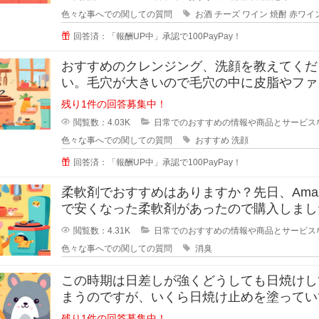
色々な事へでの関しての質問
お酒
チーズ
ワイン
焼酎
赤ワイ
回答済：「報酬UP中」承認で100PayPay！
おすすめのクレンジング、洗顔を教えてくだ
い。毛穴が大きいので毛穴の中に皮脂やファ
ーションが残りやすいです。
残り1件の回答募集中！
閲覧数：4.03K
日常でのおすすめの情報や商品とサービス
色々な事へでの関しての質問
おすすめ
洗顔
回答済：「報酬UP中」承認で100PayPay！
柔軟剤でおすすめはありますか？先日、Amaz
で安くなった柔軟剤があったので購入しまし
が、苦手な匂いでした。
閲覧数：4.31K
日常でのおすすめの情報や商品とサービス
色々な事へでの関しての質問
消臭
この時期は日差しが強くどうしても日焼けし
まうのですが、いくら日焼け止めを塗ってい
半袖のあとはできてしまいます。
残り1件の回答募集中！