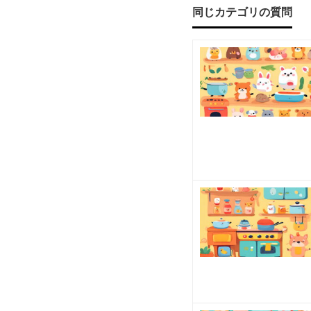
こ
ます
同じカテゴリの質問
よ
ね。
と
が増
え
ま
し
た。
最近
の若
い子